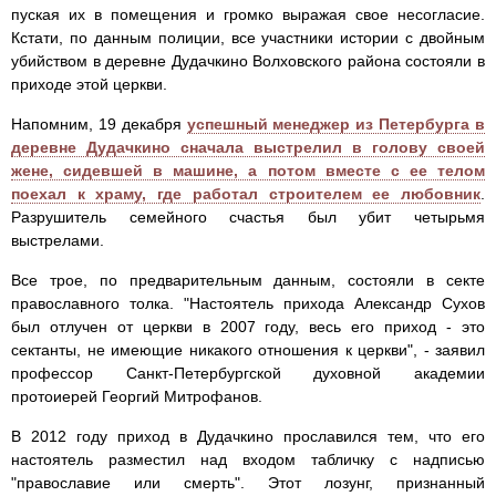
пуская их в помещения и громко выражая свое несогласие.
Кстати, по данным полиции, все участники истории с двойным
убийством в деревне Дудачкино Волховского района состояли в
приходе этой церкви.
Напомним, 19 декабря
успешный менеджер из Петербурга в
деревне Дудачкино сначала выстрелил в голову своей
жене, сидевшей в машине, а потом вместе с ее телом
поехал к храму, где работал строителем ее любовник
.
Разрушитель семейного счастья был убит четырьмя
выстрелами.
Все трое, по предварительным данным, состояли в секте
православного толка. "Настоятель прихода Александр Сухов
был отлучен от церкви в 2007 году, весь его приход - это
сектанты, не имеющие никакого отношения к церкви", - заявил
профессор Санкт-Петербургской духовной академии
протоиерей Георгий Митрофанов.
В 2012 году приход в Дудачкино прославился тем, что его
настоятель разместил над входом табличку с надписью
"православие или смерть". Этот лозунг, признанный