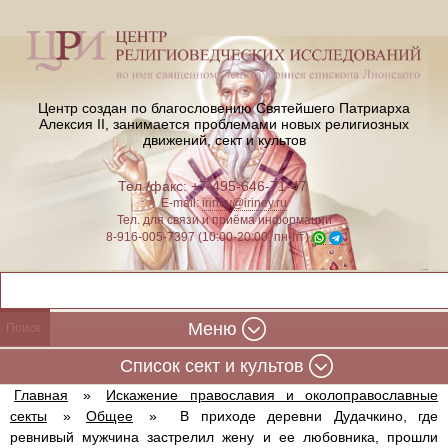
Центр создан по благословению Святейшего Патриарха
Алексия II,
занимается проблемами новых религиозных
движений, сект и культов
Тел./факс: +7-495-646-71-47
E-mail:
iriney@iriney.ru
Тел. для связи и приёма информации
8-916-005-7397 (10:00-20:00, пн-пт)
Меню
Cписок сект и культов
Главная
»
Искажение православия и околоправославные
секты
»
Общее
»
В приходе деревни Дудачкино, где
ревнивый мужчина застрелил жену и ее любовника, прошли