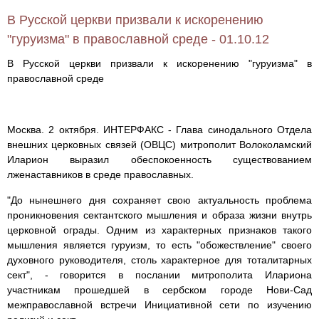
В Русской церкви призвали к искоренению
"гуруизма" в православной среде - 01.10.12
В Русской церкви призвали к искоренению "гуруизма" в
православной среде
Москва. 2 октября. ИНТЕРФАКС - Глава синодального Отдела
внешних церковных связей (ОВЦС) митрополит Волоколамский
Иларион выразил обеспокоенность существованием
лженаставников в среде православных.
"До нынешнего дня сохраняет свою актуальность проблема
проникновения сектантского мышления и образа жизни внутрь
церковной ограды. Одним из характерных признаков такого
мышления является гуруизм, то есть "обожествление" своего
духовного руководителя, столь характерное для тоталитарных
сект", - говорится в послании митрополита Илариона
участникам прошедшей в сербском городе Нови-Сад
межправославной встречи Инициативной сети по изучению