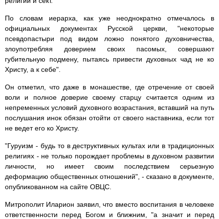
религий и сект.
По словам иерарха, как уже неоднократно отмечалось в
официальных документах Русской церкви, "некоторые
псевдопастыри под видом ложно понятого духовничества,
злоупотребляя доверием своих пасомых, совершают
губительную подмену, пытаясь привести духовных чад не ко
Христу, а к себе".
Он отметил, что даже в монашестве, где отречение от своей
воли и полное доверие своему старцу считается одним из
непременных условий духовного возрастания, вставший на путь
послушания инок обязан отойти от своего наставника, если тот
не ведет его ко Христу.
"Гуруизм - будь то в деструктивных культах или в традиционных
религиях - не только порождает проблемы в духовном развитии
личности, но имеет своим последствием серьезную
деформацию общественных отношений", - сказано в документе,
опубликованном на сайте ОВЦС.
Митрополит Иларион заявил, что вместо воспитания в человеке
ответственности перед Богом и ближним, "а значит и перед