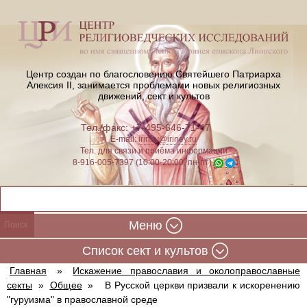
Центр создан по благословению Святейшего Патриарха
Алексия II,
занимается проблемами новых религиозных
движений, сект и культов
Тел./факс: +7-495-646-71-47
E-mail:
iriney@iriney.ru
Тел. для связи и приёма информации
8-916-005-7397 (10:00-20:00, пн-пт)
Меню
Cписок сект и культов
Главная
»
Искажение православия и околоправославные
секты
»
Общее
»
В Русской церкви призвали к искоренению
"гуруизма" в православной среде