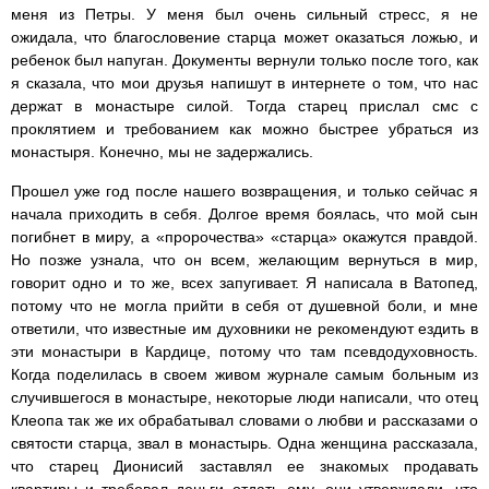
меня из Петры. У меня был очень сильный стресс, я не
ожидала, что благословение старца может оказаться ложью, и
ребенок был напуган. Документы вернули только после того, как
я сказала, что мои друзья напишут в интернете о том, что нас
держат в монастыре силой. Тогда старец прислал смс с
проклятием и требованием как можно быстрее убраться из
монастыря. Конечно, мы не задержались.
Прошел уже год после нашего возвращения, и только сейчас я
начала приходить в себя. Долгое время боялась, что мой сын
погибнет в миру, а «пророчества» «старца» окажутся правдой.
Но позже узнала, что он всем, желающим вернуться в мир,
говорит одно и то же, всех запугивает. Я написала в Ватопед,
потому что не могла прийти в себя от душевной боли, и мне
ответили, что известные им духовники не рекомендуют ездить в
эти монастыри в Кардице, потому что там псевдодуховность.
Когда поделилась в своем живом журнале самым больным из
случившегося в монастыре, некоторые люди написали, что отец
Клеопа так же их обрабатывал словами о любви и рассказами о
святости старца, звал в монастырь. Одна женщина рассказала,
что старец Дионисий заставлял ее знакомых продавать