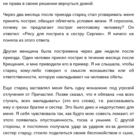
не права в своем решении вернуться домой.
Через два месяца после приезда старец стал уговаривать меня
принять постриг, обещал облегчить условия жизни. Я спросила,
почему он предлагает постриг неготовому человеку? Он
ответил: «Рясу для пострига в сестру Сергию». Я ничего не
поняла из этого ответа.
Другая женщина была пострижена через две недели после
приезда. Один человек принял постриг в течение месяца после
Крещения, и мне приводили его в пример. Я не слышала, чтобы
старец кому-либо говорил о смысле монашества или об
ответственности, которую накладывают на человека обеты.
Еще старец заставлял меня бить одну монахиню под угрозой
отлучения от Причастия. Позже сказал, что я обязана «на всех
стучать, всех закладывать» (это его слова), т.е. рассказывать
ему о грехах братии и сестер. Это было дико и недопустимо для
меня. Я себя чувствовала так, как будто мою совесть ломают, от
этого появилась опустошенность, тоска и уныние. С другой
стороны, я постоянно получала удар за ударом из-за доносов
сестер старцу, стоило поделиться своим беспокойством о сыне,