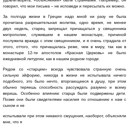
удовлетворить, «объяснения» были странными. Например, он
говорил, что мои письма – не исповеди и пересылать их можно.
За полгода жизни в Греции надо мной ни разу не была
прочитана разрешительная молитва, одно время, не менее
двух недель, старец запрещал причащаться у священника
митрополии, служившем в нашем монастыре, причиной
послужила вражда с этим священником, и я очень страдала от
этого, оттого, что причащалась реже, чем в миру, так как в
монастыре 12-ти апостолов «Красная Церковь» не было
ежедневной литургии, как в нашем родном городе.
Рядом со «старцем» всегда чувствовала странную очень
сильную эйфорию, никогда в жизни не испытывала ничего
подобного, это было нечто, вторгающееся в душу, при этом
обычно теряешь способность рассуждать разумно и всему
веришь. Особенно влиянию старца были подвержены дети.
Позже они были свидетелями насилия по отношению к нам с
сыном и не
испытывали при этом никакого смущения, наоборот, объясняли
мне, что я