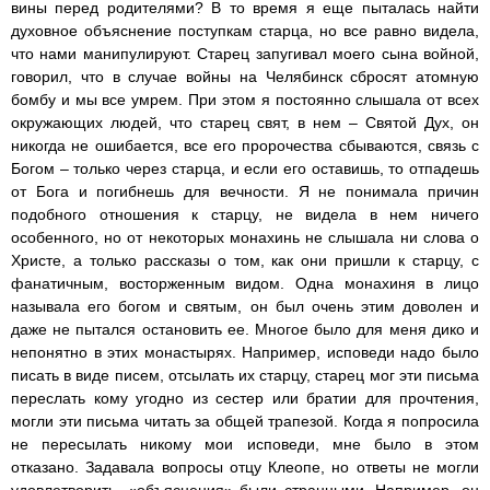
вины перед родителями? В то время я еще пыталась найти
духовное объяснение поступкам старца, но все равно видела,
что нами манипулируют. Старец запугивал моего сына войной,
говорил, что в случае войны на Челябинск сбросят атомную
бомбу и мы все умрем. При этом я постоянно слышала от всех
окружающих людей, что старец свят, в нем – Святой Дух, он
никогда не ошибается, все его пророчества сбываются, связь с
Богом – только через старца, и если его оставишь, то отпадешь
от Бога и погибнешь для вечности. Я не понимала причин
подобного отношения к старцу, не видела в нем ничего
особенного, но от некоторых монахинь не слышала ни слова о
Христе, а только рассказы о том, как они пришли к старцу, с
фанатичным, восторженным видом. Одна монахиня в лицо
называла его богом и святым, он был очень этим доволен и
даже не пытался остановить ее. Многое было для меня дико и
непонятно в этих монастырях. Например, исповеди надо было
писать в виде писем, отсылать их старцу, старец мог эти письма
переслать кому угодно из сестер или братии для прочтения,
могли эти письма читать за общей трапезой. Когда я попросила
не пересылать никому мои исповеди, мне было в этом
отказано. Задавала вопросы отцу Клеопе, но ответы не могли