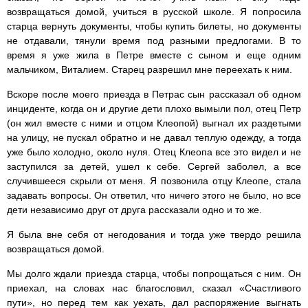
возвращаться домой, учиться в русской школе. Я попросила
старца вернуть документы, чтобы купить билеты, но документы
не отдавали, тянули время под разными предлогами. В то
время я уже жила в Петре вместе с сыном и еще одним
мальчиком, Виталием. Старец разрешил мне переехать к ним.
Вскоре после моего приезда в Петрас сын рассказал об одном
инциденте, когда он и другие дети плохо вымыли пол, отец Петр
(он жил вместе с ними и отцом Клеопой) выгнал их раздетыми
на улицу, не пускал обратно и не давал теплую одежду, а тогда
уже было холодно, около нуля. Отец Клеопа все это видел и не
заступился за детей, ушел к себе. Сергей заболел, а все
случившееся скрыли от меня. Я позвонила отцу Клеопе, стала
задавать вопросы. Он ответил, что ничего этого не было, но все
дети независимо друг от друга рассказали одно и то же.
Я была вне себя от негодования и тогда уже твердо решила
возвращаться домой.
Мы долго ждали приезда старца, чтобы попрощаться с ним. Он
приехал, на словах нас благословил, сказал «Счастливого
пути», но перед тем как уехать, дал распоряжение выгнать