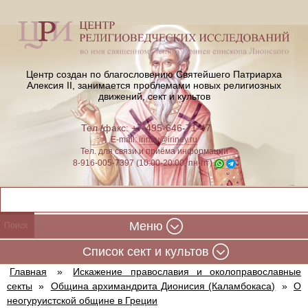
Центр создан по благословению Святейшего Патриарха
Алексия II,
занимается проблемами новых религиозных
движений, сект и культов
Тел./факс: +7-495-646-71-47
E-mail:
iriney@iriney.ru
Тел. для связи и приёма информации
8-916-005-7397 (10:00-20:00, пн-пт)
Меню
Cписок сект и культов
Главная
»
Искажение православия и околоправославные
секты
»
Община архимандрита Дионисия (Каламбокаса)
»
О
неогуруистской общине в Греции