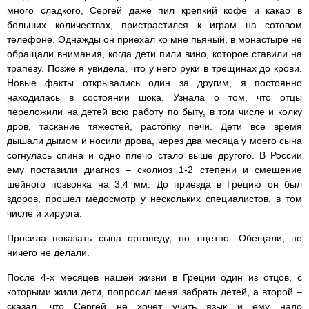
много сладкого, Сергей даже пил крепкий кофе и какао в
больших количествах, пристрастился к играм на сотовом
телефоне. Однажды он приехал ко мне пьяный, в монастыре не
обращали внимания, когда дети пили вино, которое ставили на
трапезу. Позже я увидела, что у него руки в трещинах до крови.
Новые факты открывались один за другим, я постоянно
находилась в состоянии шока. Узнала о том, что отцы
переложили на детей всю работу по быту, в том числе и колку
дров, таскание тяжестей, растопку печи. Дети все время
дышали дымом и носили дрова, через два месяца у моего сына
согнулась спина и одно плечо стало выше другого. В России
ему поставили диагноз – сколиоз 1-2 степени и смещение
шейного позвонка на 3,4 мм. До приезда в Грецию он был
здоров, прошел медосмотр у нескольких специалистов, в том
числе и хирурга.
Просила показать сына ортопеду, но тщетно. Обещали, но
ничего не делали.
После 4-х месяцев нашей жизни в Греции один из отцов, с
которыми жили дети, попросил меня забрать детей, а второй –
сказал, что Сергей не хочет учить язык и ему надо