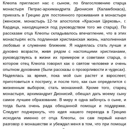
Клеопа пригласил нас с сыном, по благословению старца
монастыря Петрас-архимандрита Дионисия (Каламбокаса),
приехать в Грецию для постоянного проживания в монастыре
(женском, монастырь 12-ти апостолов «Красная Церковь», г.
Кардица, находящемся под руководством того же старца). По
рассказам отца Клеопы складывалось впечатление, что в этих
монастырях есть подлинная христианская жизнь, наполненная
любовью и служению ближним. Я надеялась стать лучше и
духовно возрасти, живя рядом с настоящими христианами,
руководствуясь в жизни их примером и советами старца, о
котором отец Клеопа говорил как о святом человеке и очень
опытном духовнике (были рассказы о прозорливости и чудесах).
Надеялась за время, пока мой сын растет и взрослеет,
приготовиться к постригу, и после того, как сын определится с
жизненным выбором, стать монахиней. Кроме того, старец
монастыря, архимандрит Дионисий, обещал дать моему сыну
самое лучшее образование. В миру я одна забочусь о сыне, и
тогда была очень рада обещанной помощи и поддержке.
Следует подчеркнуть, что идея нашего переезда в Грецию
исходила именно от отца Клеопы, он сам первый начал
разговор о монашестве и убеждал меня в том, что при помощи