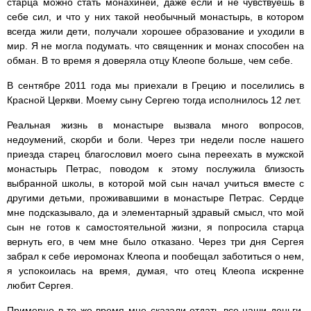
старца можно стать монахиней, даже если и не чувствуешь в
себе сил, и что у них такой необычный монастырь, в котором
всегда жили дети, получали хорошее образование и уходили в
мир. Я не могла подумать. что священник и монах способен на
обман. В то время я доверяла отцу Клеопе больше, чем себе.
В сентябре 2011 года мы приехали в Грецию и поселились в
Красной Церкви. Моему сыну Сергею тогда исполнилось 12 лет.
Реальная жизнь в монастыре вызвала много вопросов,
недоумений, скорби и боли. Через три недели после нашего
приезда старец благословил моего сына переехать в мужской
монастырь Петрас, поводом к этому послужила близость
выбранной школы, в которой мой сын начал учиться вместе с
другими детьми, проживавшими в монастыре Петрас. Сердце
мне подсказывало, да и элементарный здравый смысл, что мой
сын не готов к самостоятельной жизни, я попросила старца
вернуть его, в чем мне было отказано. Через три дня Сергея
забрал к себе иеромонах Клеопа и пообещал заботиться о нем,
я успокоилась на время, думая, что отец Клеопа искренне
любит Сергея.
Примерно в то же время мне сказали отдать все наши деньги,