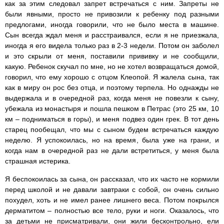
как за этим следовал запрет встречаться с ним. Запреты не
были явными, просто не привозили к ребенку под разными
предлогами, иногда говорили, что не было места в машине.
Сын всегда ждал меня и расстраивался, если я не приезжала,
иногда я его видела только раз в 2-3 недели. Потом он заболел
и это скрыли от меня, поставили прививку и не сообщили,
какую. Ребенок скучал по мне, но не хотел возвращаться домой,
говорил, что ему хорошо с отцом Клеопой. Я жалела сына, так
как в миру он рос без отца, и поэтому терпела. Но однажды не
выдержала и в очередной раз, когда меня не повезли к сыну,
убежала из монастыря и пошла пешком в Петрас (это 25 км, 10
км – подниматься в горы), и меня подвез один грек. В тот день
старец пообещал, что мы с сыном будем встречаться каждую
неделю. Я успокоилась, но на время, была уже на грани, и
когда нам в очередной раз не дали встретиться, у меня была
страшная истерика.
Я беспокоилась за сына, он рассказал, что их часто не кормили
перед школой и не давали завтраки с собой, он очень сильно
похудел, хоть и не имел ранее лишнего веса. Потом покрылся
дерматитом – полностью все тело, руки и ноги. Оказалось, что
за детьми не присматривали, они жили бесконтрольно, ели