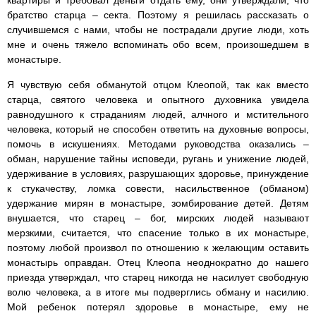
квартиры и требовал деньги отдать ему, они утверждали, что
братство старца – секта. Поэтому я решилась рассказать о
случившемся с нами, чтобы не пострадали другие люди, хоть
мне и очень тяжело вспоминать обо всем, произошедшем в
монастыре.
Я чувствую себя обманутой отцом Клеопой, так как вместо
старца, святого человека и опытного духовника увидела
равнодушного к страданиям людей, алчного и мстительного
человека, который не способен ответить на духовные вопросы,
помочь в искушениях. Методами руководства оказались –
обман, нарушение тайны исповеди, ругань и унижение людей,
удерживание в условиях, разрушающих здоровье, принуждение
к стукачеству, ломка совести, насильственное (обманом)
удержание мирян в монастыре, зомбирование детей. Детям
внушается, что старец – бог, мирских людей называют
мерзкими, считается, что спасение только в их монастыре,
поэтому любой произвол по отношению к желающим оставить
монастырь оправдан. Отец Клеопа неоднократно до нашего
приезда утверждал, что старец никогда не насилует свободную
волю человека, а в итоге мы подверглись обману и насилию.
Мой ребенок потерял здоровье в монастыре, ему не