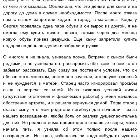
от чего я отказалась. Объяснила, что это деньги для сына и на
дорогу до дома в случае необходимости. После моего отказа
нам с сыном запретили ходить в город, в магазины. Когда у
Сергея порвалась одна пара обуви и он вырос из другой, я не
смогла ему купить ничего нового, только через два месяца
новую обувь привез дедушка. Еще сыну запретили купить
подарок на день рождения и забрали игрушки.
О многом я не знала, узнавала позже. Встречи с сыном были
редкими, я не успевала его расспросить обо всем, о чем-то он
забывал рассказать. Ему сразу же поставили условие, что он
обязан стать монахом, постоянно внушали, что он уже взрослый
и не нуждается в матери. Старец часто игнорировал просьбы
сына о встрече со мной. Из-за тяжелых условий жизни
(отсутствия отопления и физической работы) у меня началось
обострение артрита, и я решила вернуться домой. Тогда старец
сказал сыну, что мои родители погибнут для вечности - из-за
нашего возвращения, якобы боль от разлуки душеспасительна
для них. Но реально дома происходили страшные ссоры, мама
начала пить, я узнала об этом только после нашего
возвращения. Не знаю, избавлюсь ли когда-нибудь от чувства