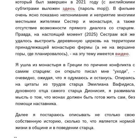
который был завершен в 2021 году (с английскими
субтитрами выложен
здесь
(пароль mop)). В фильме
очень ясно показано непонимание и неприятие многими
местными жителями Сестер и монастыря, а также
отсутствие возможности прямого диалога со старцем.
Правда, на настоящий момент (2025) Сестрам всё же
удалось выстроить деревянную церковь на территории
принадлежащей монастырю фермы (а не на вершине
горы, где планировалось), - на эту тему имеется
видео
.
Я ушла из монастыря в Греции по причине конфликта с
самим старцем: он открыто писал мне “уходи”, -
очевидно, ожидая, что я одумаюсь и останусь. Опираясь
на цитаты из трудов старца Эмилиана Вафидиса,
духовного отца самого старца Дионисия, я развивала
мысль о том, что монах должен быть готов жить сам, без
помощи наставника.
Далее я постараюсь описывать не столько свою
собственную историю, сколько то, что является нормой
жизни в общине и в поведении старца.