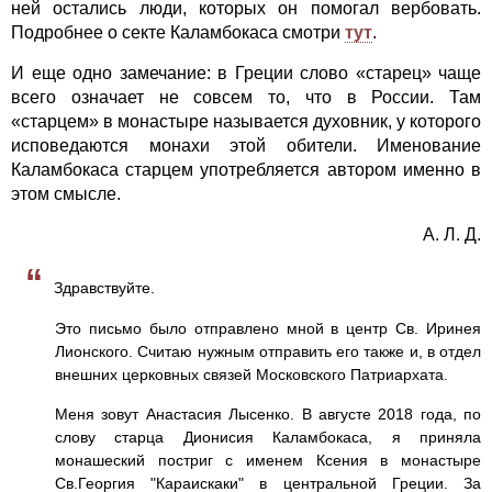
ней остались люди, которых он помогал вербовать.
Подробнее о секте Каламбокаса смотри
тут
.
И еще одно замечание: в Греции слово «старец» чаще
всего означает не совсем то, что в России. Там
«старцем» в монастыре называется духовник, у которого
исповедаются монахи этой обители. Именование
Каламбокаса старцем употребляется автором именно в
этом смысле.
А. Л. Д.
“
Здравствуйте.
Это письмо было отправлено мной в центр Св. Иринея
Лионского. Считаю нужным отправить его также и, в отдел
внешних церковных связей Московского Патриархата.
Меня зовут Анастасия Лысенко. В августе 2018 года, по
слову старца Дионисия Каламбокаса, я приняла
монашеский постриг с именем Ксения в монастыре
Св.Георгия "Караискаки" в центральной Греции. За