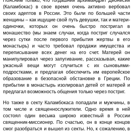
Поясним только, что тогдашний архимандрит Дионисий
(Каламбокас) в свое время очень активно вербовал
своих адептов в России. Это были по большей части
женщины – как ищущие свой путь девушки, так и матери-
одиночки, которых он очень быстро постригал в
монашество (мы знаем случаи, когда постриг случался
через сутки после первого прибытия жертвы в его
монастырь) и часто требовал продажи имущества и
переписывание всех денег на его счет. Матерей он
манипулировал через запугивание, рассказывая, какие
ужасный вещи могут случиться с их сыновьями-
подростками, и предлагая обеспечить им европейское
образование в безопасной обстановке в Греции. По
прибытии в монастырь изолировал детей от матерей и
предлагал возможность общения только через постриг.
Но также в секту Каламбокаса попадали и мужчины, в
том числе и священнослужители. Одно время в ней
состоял один весьма широко известный в России
священник-миссионер. По счастью, он в конце концов
смог разобраться и вышел из секты. Но, к сожалению, в