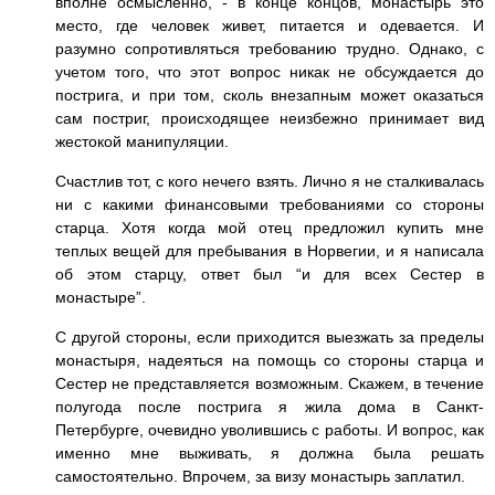
вполне осмысленно, - в конце концов, монастырь это
место, где человек живет, питается и одевается. И
разумно сопротивляться требованию трудно. Однако, с
учетом того, что этот вопрос никак не обсуждается до
пострига, и при том, сколь внезапным может оказаться
сам постриг, происходящее неизбежно принимает вид
жестокой манипуляции.
Счастлив тот, с кого нечего взять. Лично я не сталкивалась
ни с какими финансовыми требованиями со стороны
старца. Хотя когда мой отец предложил купить мне
теплых вещей для пребывания в Норвегии, и я написала
об этом старцу, ответ был “и для всех Сестер в
монастыре”.
С другой стороны, если приходится выезжать за пределы
монастыря, надеяться на помощь со стороны старца и
Сестер не представляется возможным. Скажем, в течение
полугода после пострига я жила дома в Санкт-
Петербурге, очевидно уволившись с работы. И вопрос, как
именно мне выживать, я должна была решать
самостоятельно. Впрочем, за визу монастырь заплатил.