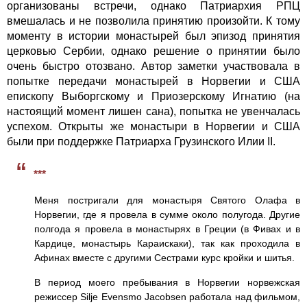
организованы встречи, однако Патриархия РПЦ
вмешалась и не позволила принятию произойти. К тому
моменту в истории монастырей был эпизод принятия
церковью Сербии, однако решение о принятии было
очень быстро отозвано. Автор заметки участвовала в
попытке передачи монастырей в Норвегии и США
епископу Выборгскому и Приозерскому Игнатию (на
настоящий момент лишен сана), попытка не увенчалась
успехом. Открыты же монастыри в Норвегии и США
были при поддержке Патриарха Грузинского Илии II.
“
***
Меня постригали для монастыря Святого Олафа в
Норвегии, где я провела в сумме около полугода. Другие
полгода я провела в монастырях в Греции (в Фивах и в
Кардице, монастырь Караискаки), так как проходила в
Афинах вместе с другими Сестрами курс кройки и шитья.
В период моего пребывания в Норвегии норвежская
режиссер Silje Evensmo Jacobsen работала над фильмом,