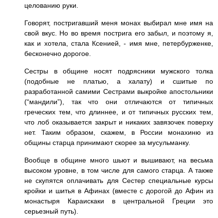
целованию руки.
Говорят, постригавший меня монах выбирал мне имя на
свой вкус. Но во время пострига его забыл, и поэтому я,
как и хотела, стала Ксенией, - имя мне, петербурженке,
бесконечно дорогое.
Сестры в общине носят подрясники мужского толка
(подобные не платью, а халату) и сшитые по
разработанной самими Сестрами выкройке апостольники
(“мандили”), так что они отличаются от типичных
греческих тем, что длиннее, и от типичных русских тем,
что лоб оказывается закрыт и никаких завязочек поверху
нет. Таким образом, скажем, в России монахиню из
общины старца принимают скорее за мусульманку.
Вообще в общине много шьют и вышивают, на весьма
высоком уровне, в том числе для самого старца. А также
не скупятся оплачивать для Сестер специальные курсы
кройки и шитья в Афинах (вместе с дорогой до Афин из
монастыря Караискаки в центральной Греции это
серьезный путь).