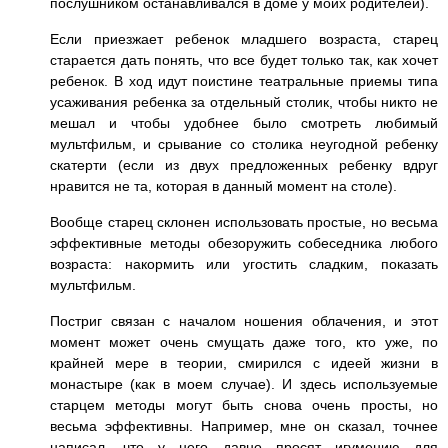
послушником останавливался в доме у моих родителей).
Если приезжает ребенок младшего возраста, старец
старается дать понять, что все будет только так, как хочет
ребенок. В ход идут поистине театральные приемы типа
усаживания ребенка за отдельный столик, чтобы никто не
мешал и чтобы удобнее было смотреть любимый
мультфильм, и срывание со столика неугодной ребенку
скатерти (если из двух предложенных ребенку вдруг
нравится не та, которая в данный момент на столе).
Вообще старец склонен использовать простые, но весьма
эффективные методы обезоружить собеседника любого
возраста: накормить или угостить сладким, показать
мультфильм.
Постриг связан с началом ношения облачения, и этот
момент может очень смущать даже того, кто уже, по
крайней мере в теории, смирился с идеей жизни в
монастыре (как в моем случае). И здесь используемые
старцем методы могут быть снова очень просты, но
весьма эффективны. Например, мне он сказал, точнее
написал, что у него давно просят игумению для