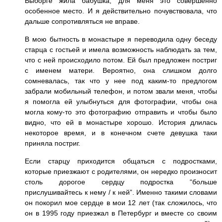
Выборге жила бабушка, для меня это совершенно
особенное место. И я действительно почувствовала, что
дальше сопротивляться не вправе.
В мою бытность в монастыре я переводила одну беседу
старца с гостьей и имела возможность наблюдать за тем,
что с ней происходило потом. Ей был предложен постриг
с именем матери. Вероятно, она слишком долго
сомневалась, так что у нее под каким-то предлогом
забрали мобильный телефон, и потом звали меня, чтобы
я помогла ей улыбнуться для фотографии, чтобы она
могла кому-то это фотографию отправить и чтобы было
видно, что ей в монастыре хорошо. История длилась
некоторое время, и в конечном счете девушка таки
приняла постриг.
Если старцу приходится общаться с подростками,
которые приезжают с родителями, он нередко произносит
столь дорогое сердцу подростка “больше
прислушивайтесь к нему / к ней”. Именно такими словами
он покорил мое сердце в мои 12 лет (так сложилось, что
он в 1995 году приезжал в Петербург и вместе со своим