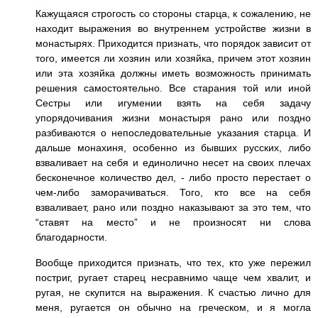
Кажущаяся строгость со стороны старца, к сожалению, не
находит выражения во внутреннем устройстве жизни в
монастырях. Приходится признать, что порядок зависит от
того, имеется ли хозяин или хозяйка, причем этот хозяин
или эта хозяйка должны иметь возможность принимать
решения самостоятельно. Все старания той или иной
Сестры или игумении взять на себя задачу
упорядочивания жизни монастыря рано или поздно
разбиваются о непоследовательные указания старца. И
дальше монахиня, особенно из бывших русских, либо
взваливает на себя и единолично несет на своих плечах
бесконечное количество дел, - либо просто перестает о
чем-либо заморачиваться. Того, кто все на себя
взваливает, рано или поздно наказывают за это тем, что
“ставят на место” и не произносят ни слова
благодарности.
Вообще приходится признать, что тех, кто уже пережил
постриг, ругает старец несравнимо чаще чем хвалит, и
ругая, не скупится на выражения. К счастью лично для
меня, ругается он обычно на греческом, и я могла