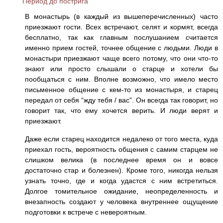
Период до пострига
В монастырь (в каждый из вышеперечисленных) часто
приезжают гости. Всех встречают, селят и кормят, всегда
бесплатно, так как главным послушанием считается
именно прием гостей, точнее общение с людьми. Люди в
монастыри приезжают чаще всего потому, что они что-то
знают или просто слышали о старце и хотели бы
пообщаться с ним. Вполне возможно, что имело место
письменное общение с кем-то из монастыря, и старец
передал от себя “жду тебя / вас”. Он всегда так говорит, но
говорит так, что ему хочется верить. И люди верят и
приезжают.
Даже если старец находится недалеко от того места, куда
приехал гость, вероятность общения с самим старцем не
слишком велика (в последнее время он и вовсе
достаточно стар и болезнен). Кроме того, никогда нельзя
узнать точно, где и когда удастся с ним встретиться.
Долгое томительное ожидание, неопределенность и
внезапность создают у человека внутреннее ощущение
подготовки к встрече с невероятным.