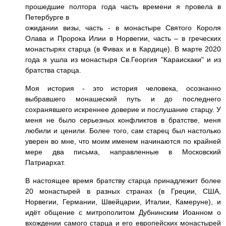
прошедшие полтора года часть времени я провела в
Петербурге в
ожидании визы, часть - в монастыре Святого Короля
Олава и Пророка Илии в Норвегии, часть – в греческих
монастырях старца (в Фивах и в Кардице). В марте 2020
года я ушла из монастыря Св.Георгия "Караискаки" и из
братства старца.
Моя история - это история человека, осознанно
выбравшего монашеский путь и до последнего
сохранявшего искреннее доверие и послушание старцу. У
меня не было серьезных конфликтов в братстве, меня
любили и ценили. Более того, сам старец был настолько
уверен во мне, что моим именем начинаются по крайней
мере два письма, направленные в Московский
Патриархат.
В настоящее время братству старца принадлежит более
20 монастырей в разных странах (в Греции, США,
Норвегии, Германии, Швейцарии, Италии, Камеруне), и
идёт общение с митрополитом Дубнинским Иоанном о
вхождении самого старца и его европейских монастырей