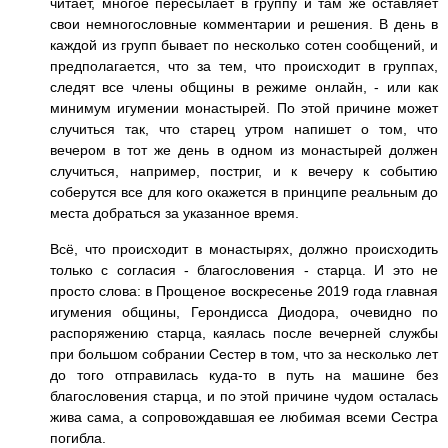
читает, многое пересылает в группу и там же оставляет
свои немногословные комментарии и решения. В день в
каждой из групп бывает по несколько сотен сообщений, и
предполагается, что за тем, что происходит в группах,
следят все члены общины в режиме онлайн, - или как
минимум игумении монастырей. По этой причине может
случиться так, что старец утром напишет о том, что
вечером в тот же день в одном из монастырей должен
случиться, например, постриг, и к вечеру к событию
соберутся все для кого окажется в принципе реальным до
места добраться за указанное время.
Всё, что происходит в монастырях, должно происходить
только с согласия - благословения - старца. И это не
просто слова: в Прощеное воскресенье 2019 года главная
игумения общины, Герондисса Диодора, очевидно по
распоряжению старца, каялась после вечерней службы
при большом собрании Сестер в том, что за несколько лет
до того отправилась куда-то в путь на машине без
благословения старца, и по этой причине чудом осталась
жива сама, а сопровождавшая ее любимая всеми Сестра
погибла.