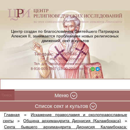
Центр создан по благословению Святейшего Патриарха
Алексия II,
занимается проблемами новых религиозных
движений, сект и культов
Тел./факс: +7-495-646-71-47
E-mail:
iriney@iriney.ru
Тел. для связи и приёма информации
8-916-005-7397 (10:00-20:00, пн-пт)
Меню
Cписок сект и культов
Главная
»
Искажение православия и околоправославные
секты
»
Община архимандрита Дионисия (Каламбокаса)
»
Секта бывшего архимандрита Дионисия Каламбокаса: