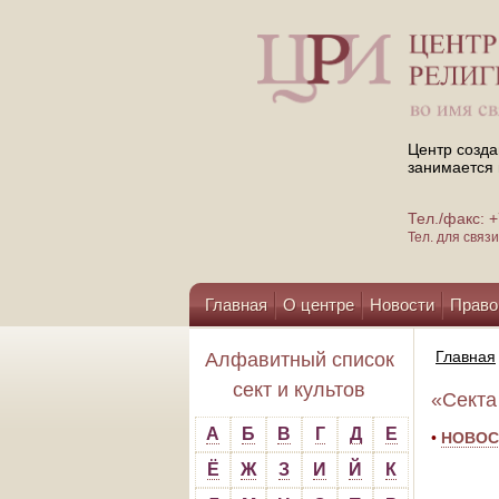
Центр созда
занимается 
Тел./факс:
Тел. для свя
Главная
О центре
Новости
Право
Помощь центру
Главная
Алфавитный список
сект и культов
«Секта
А
Б
В
Г
Д
Е
•
НОВОСТ
Ё
Ж
З
И
Й
К