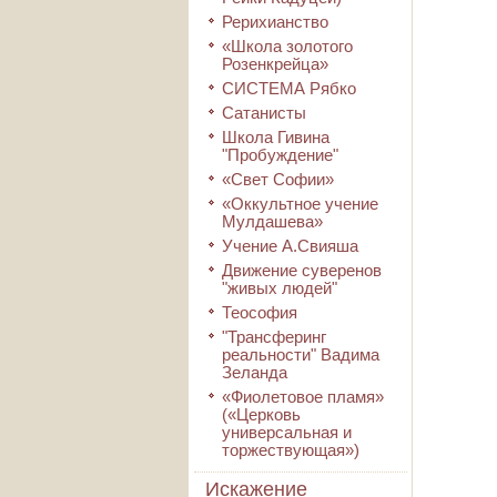
Рерихианство
«Школа золотого
Розенкрейца»
СИСТЕМА Рябко
Сатанисты
Школа Гивина
"Пробуждение"
«Свет Софии»
«Оккультное учение
Мулдашева»
Учение А.Свияша
Движение суверенов
"живых людей"
Теософия
"Трансферинг
реальности" Вадима
Зеланда
«Фиолетовое пламя»
(«Церковь
универсальная и
торжествующая»)
Искажение