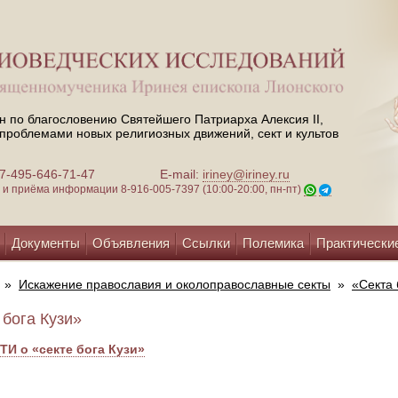
н по благословению Святейшего Патриарха Алексия II,
проблемами новых религиозных движений, сект и культов
 +7-495-646-71-47
E-mail:
iriney@iriney.ru
зи и приёма информации
8-916-005-7397 (10:00-20:00, пн-пт)
Документы
Объявления
Ссылки
Полемика
Практически
»
Искажение православия и околоправославные секты
»
«Секта 
 бога Кузи»
И о «секте бога Кузи»