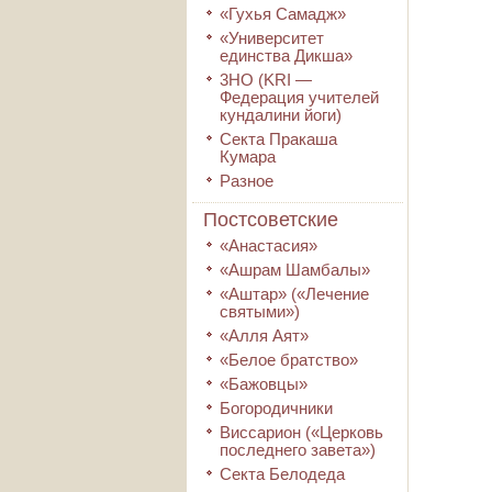
«Гухья Самадж»
«Университет
единства Дикша»
3HO (KRI ―
Федерация учителей
кундалини йоги)
Секта Пракаша
Кумара
Разное
Постсоветские
«Анастасия»
«Ашрам Шамбалы»
«Аштар» («Лечение
святыми»)
«Алля Аят»
«Белое братство»
«Бажовцы»
Богородичники
Виссарион («Церковь
последнего завета»)
Секта Белодеда