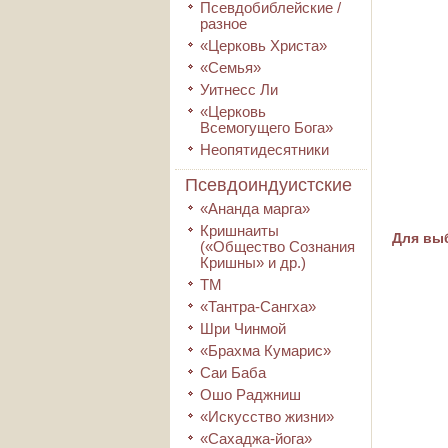
Псевдобиблейские /
разное
«Церковь Христа»
«Семья»
Уитнесс Ли
«Церковь
Всемогущего Бога»
Неопятидесятники
Псевдоиндуистские
«Ананда марга»
Кришнаиты
Для выб
(«Общество Сознания
Кришны» и др.)
ТМ
«Тантра-Сангха»
Шри Чинмой
«Брахма Кумарис»
Саи Баба
Ошо Раджниш
«Искусство жизни»
«Сахаджа-йога»