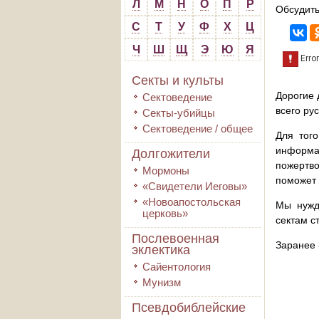
Л
М
Н
О
П
Р
Обсудить
С
Т
У
Ф
Х
Ц
Ч
Ш
Щ
Э
Ю
Я
Секты и культы
Дорогие 
Сектоведение
всего ру
Секты-убийцы
Сектоведение / общее
Для того
информа
Долгожители
пожертво
Мормоны
поможет 
«Свидетели Иеговы»
«Новоапостольская
Мы нужд
церковь»
сектам с
Послевоенная
Заранее 
эклектика
Сайентология
Мунизм
Псевдобиблейские