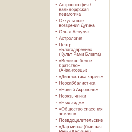
Антропософия /
вальдорфская
педагогика
Оккультные
воззрения Дугина
Ольга Асауляк
Астрология
Центр
«Благодарение»
(Культ Рами Блекта)
«Великое белое
братство»
(Айванховцы)
«Диагностика кармы»
Неокаббалистика
«Новый Акрополь»
Неоязычники
«Нью эйдж»
«Общество спасения
землян»
Псевдоцелительские
«Дар мира» (бывшая
Рейки Кадуцей)