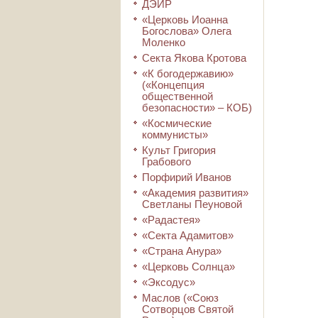
ДЭИР
«Церковь Иоанна
Богослова» Олега
Моленко
Секта Якова Кротова
«К богодержавию»
(«Концепция
общественной
безопасности» – КОБ)
«Космические
коммунисты»
Культ Григория
Грабового
Порфирий Иванов
«Академия развития»
Светланы Пеуновой
«Радастея»
«Секта Адамитов»
«Страна Анура»
«Церковь Солнца»
«Эксодус»
Маслов («Союз
Сотворцов Святой