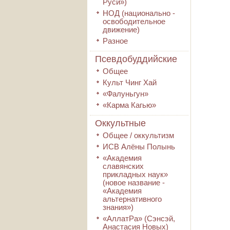
Руси»)
НОД (национально -
освободительное
движение)
Разное
Псевдобуддийские
Общее
Культ Чинг Хай
«Фалуньгун»
«Карма Кагью»
Оккультные
Общее / оккультизм
ИСВ Алёны Полынь
«Академия
славянских
прикладных наук»
(новое название -
«Академия
альтернативного
знания»)
«АллатРа» (Сэнсэй,
Анастасия Новых)