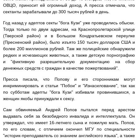
ОВЦО, приносит ей огромный доход. А пресса отмечала, что
сектанты зарабатывали до 300 тысяч рублей в день.
Год назад у адептов секты "бога Кузи" уже проводились обыски.
Тогда только по двум адресам, на Краснопролетарской улице
(Тверской район) и в Большом Кондратьевском переулке
(Пресненский район), было изъято 150 тысяч долларов США и
более 200 миллионов рублей. Там же полицейские обнаружили
редких и исчезающих животных, а также детскую порнографию
и "фиктивную разрешительную документацию на сбор
денежных средств с граждан в качестве пожертвований".
Пресса писала, что Попову и его сторонникам могут
инкриминировать и статьи "Побои" и "Изнасилование", так как
по субботам адепты "бога Кузи" избивали провинившихся, а
женщин якобы принуждали к сексу.
Сам обвиняемый Андрей Попов пытался перед арестом
выдавать себя за безобидного инвалида и интеллектуала. Он
утверждал, что имеет 16-летнего сына и пожилую мать. Попов,
по его словам, с отличием окончил МГУ по специальности
"историк-преподаватель со знанием английского языка", а также