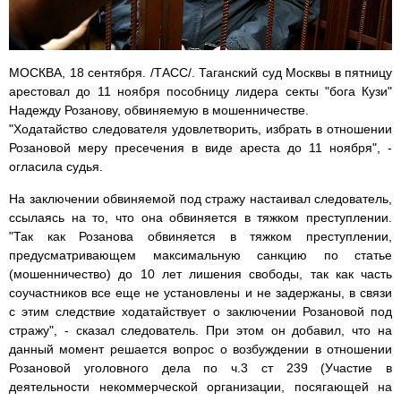
МОСКВА, 18 сентября. /ТАСС/. Таганский суд Москвы в пятницу
арестовал до 11 ноября пособницу лидера секты "бога Кузи"
Надежду Розанову, обвиняемую в мошенничестве.
"Ходатайство следователя удовлетворить, избрать в отношении
Розановой меру пресечения в виде ареста до 11 ноября", -
огласила судья.
На заключении обвиняемой под стражу настаивал следователь,
ссылаясь на то, что она обвиняется в тяжком преступлении.
"Так как Розанова обвиняется в тяжком преступлении,
предусматривающем максимальную санкцию по статье
(мошенничество) до 10 лет лишения свободы, так как часть
соучастников все еще не установлены и не задержаны, в связи
с этим следствие ходатайствует о заключении Розановой под
стражу", - сказал следователь. При этом он добавил, что на
данный момент решается вопрос о возбуждении в отношении
Розановой уголовного дела по ч.3 ст 239 (Участие в
деятельности некоммерческой организации, посягающей на