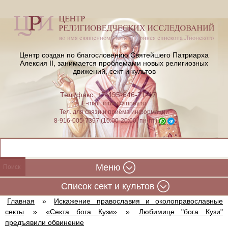
Центр создан по благословению Святейшего Патриарха
Алексия II,
занимается проблемами новых религиозных
движений, сект и культов
Тел./факс: +7-495-646-71-47
E-mail:
iriney@iriney.ru
Тел. для связи и приёма информации
8-916-005-7397 (10:00-20:00, пн-пт)
Меню
Cписок сект и культов
Главная
»
Искажение православия и околоправославные
секты
»
«Секта бога Кузи»
»
Любимице "бога Кузи"
предъявили обвинение