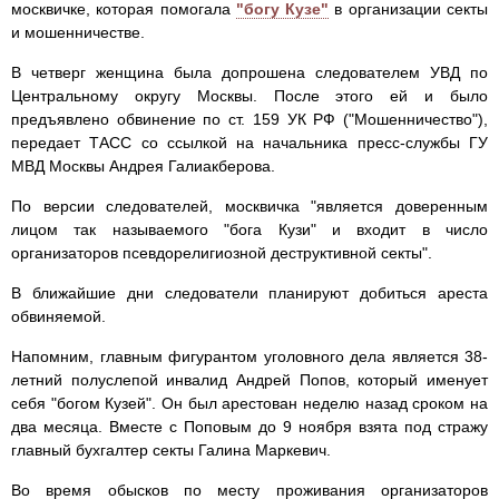
москвичке, которая помогала
"богу Кузе"
в организации секты
и мошенничестве.
В четверг женщина была допрошена следователем УВД по
Центральному округу Москвы. После этого ей и было
предъявлено обвинение по ст. 159 УК РФ ("Мошенничество"),
передает ТАСС со ссылкой на начальника пресс-службы ГУ
МВД Москвы Андрея Галиакберова.
По версии следователей, москвичка "является доверенным
лицом так называемого "бога Кузи" и входит в число
организаторов псевдорелигиозной деструктивной секты".
В ближайшие дни следователи планируют добиться ареста
обвиняемой.
Напомним, главным фигурантом уголовного дела является 38-
летний полуслепой инвалид Андрей Попов, который именует
себя "богом Кузей". Он был арестован неделю назад сроком на
два месяца. Вместе с Поповым до 9 ноября взята под стражу
главный бухгалтер секты Галина Маркевич.
Во время обысков по месту проживания организаторов