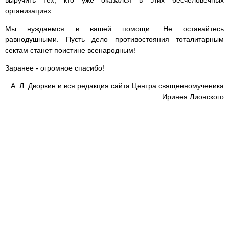
выручить тех, кто уже оказался в этих бесчеловечных
организациях.
Мы нуждаемся в вашей помощи. Не оставайтесь
равнодушными. Пусть дело противостояния тоталитарным
сектам станет поистине всенародным!
Заранее - огромное спасибо!
А. Л. Дворкин и вся редакция сайта Центра священномученика
Иринея Лионского