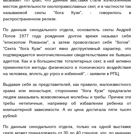
вызывает тот факт, что данные выставки стали излюбленным
местом деятельности околоправославных сект, и в частности так
называемой секты "бога Кузи", - говорилось в
распространенном релизе.
По данным синодального отдела, основатель секты Андрей
Попов 1977 года рождения долгое время называл себя
"епископом Романом", а затем провозгласил себя "богом".
"Секта "бога Кузи" носит явно деструктивный характер, что
подтверждается многочисленными свидетельствами ее бывших
адептов. Как и в большинстве тоталитарных сект, в ней активно
применяются методы физического и психического воздействия
на человека, вплоть до угроз и избиений", - заявили в РПЦ.
Выдавая себя за представителей, как правило, малоизвестного
храма или монастыря, сторонники "бога Кузи" предлагали
людям заказывать всевозможные молебны и требы. Причем эти
требы нетипичные, например об избавлении ребенка от
компьютерной зависимости. А их цена достигала пяти тысяч
рублей.
По данным синодального отдела, только на одной выставке
секте может принадлежать от 30 до 40 стендов, что, по мнению