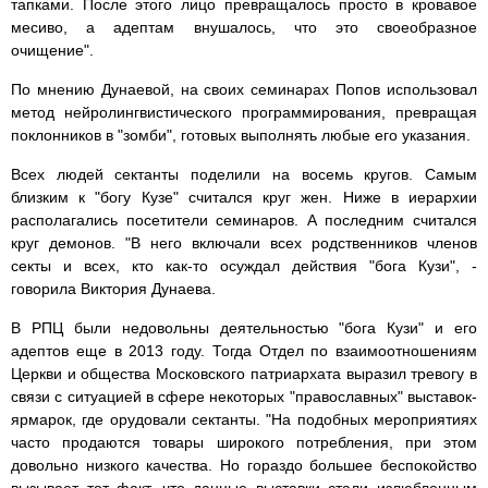
тапками. После этого лицо превращалось просто в кровавое
месиво, а адептам внушалось, что это своеобразное
очищение".
По мнению Дунаевой, на своих семинарах Попов использовал
метод нейролингвистического программирования, превращая
поклонников в "зомби", готовых выполнять любые его указания.
Всех людей сектанты поделили на восемь кругов. Самым
близким к "богу Кузе" считался круг жен. Ниже в иерархии
располагались посетители семинаров. А последним считался
круг демонов. "В него включали всех родственников членов
секты и всех, кто как-то осуждал действия "бога Кузи", -
говорила Виктория Дунаева.
В РПЦ были недовольны деятельностью "бога Кузи" и его
адептов еще в 2013 году. Тогда Отдел по взаимоотношениям
Церкви и общества Московского патриархата выразил тревогу в
связи с ситуацией в сфере некоторых "православных" выставок-
ярмарок, где орудовали сектанты. "На подобных мероприятиях
часто продаются товары широкого потребления, при этом
довольно низкого качества. Но гораздо большее беспокойство