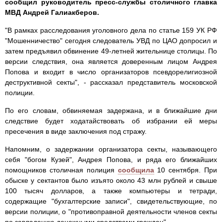
сообщил руководитель пресс-службы столичного главка
МВД Андрей Галиакберов.
"В рамках расследования уголовного дела по статье 159 УК РФ
"Мошенничество" сегодня следователь УВД по ЦАО допросил и
затем предъявил обвинение 49-летней жительнице столицы. По
версии следствия, она является доверенным лицом Андрея
Попова и входит в число организаторов псевдорелигиозной
деструктивной секты", - рассказал представитель московской
полиции.
По его словам, обвиняемая задержана, и в ближайшие дни
следствие будет ходатайствовать об избрании ей меры
пресечения в виде заключения под стражу.
Напомним, о задержании организатора секты, называющего
себя "богом Кузей", Андрея Попова, и ряда его ближайших
помощников столичная полиция
сообщила
10 сентября. При
обыске у сектантов было изъято около 43 млн рублей и свыше
100 тысяч долларов, а также компьютеры и тетради,
содержащие "бухгалтерские записи", свидетельствующие, по
версии полиции, о "противоправной деятельности членов секты