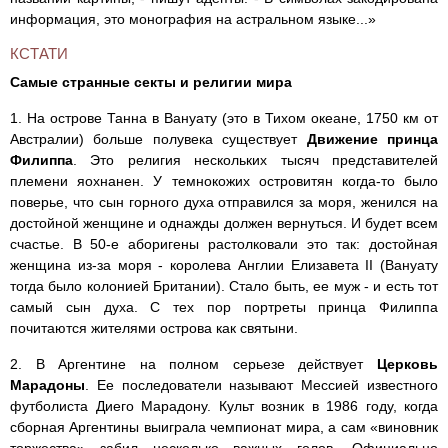
информация, это монография на астральном языке...»
КСТАТИ
Самые странные секты и религии мира
1. На острове Танна в Вануату (это в Тихом океане, 1750 км от
Австралии) больше полувека существует
Движение принца
Филиппа
. Это религия нескольких тысяч представителей
племени яохнанен. У темнокожих островитян когда-то было
поверье, что сын горного духа отправился за моря, женился на
достойной женщине и однажды должен вернуться. И будет всем
счастье. В 50-е аборигены растолковали это так: достойная
женщина из-за моря - королева Англии Елизавета II (Вануату
тогда было колонией Британии). Стало быть, ее муж - и есть тот
самый сын духа. С тех пор портреты принца Филиппа
почитаются жителями острова как святыни.
2. В Аргентине на полном серьезе действует
Церковь
Марадоны
. Ее последователи называют Мессией известного
футболиста Диего Марадону. Культ возник в 1986 году, когда
сборная Аргентины выиграла чемпионат мира, а сам «виновник