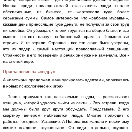
Иногда среди последователей оказывались люди вполне
обеспеченные, из бизнеса, те жертвовали куда более
серьезные суммы. Самое интересное, что «рабочие муравьи»,
каждый день приносящие Кузе деньги, не получали за свой труд
ни копейки. Он убеждал, что они трудятся на общее благо, и все
вместе вот-вот начнут собственный храм в Подмосковье
строить. И те верили. Страшно - все эти люди были уверены,
что их лидер - самый настоящий православный священник.
Странности в его поведении и речах они уже не замечали. Все -
на слепой вере.
Приглашение на «выдру»
А «пастырь» продолжал манипулировать адептами, упражняясь
в новых психологических играх.
- Попов придумал так называемые выдры, - рассказывает
женщина, которой удалось выйти из секты. - Это встречи, когда
мы должны были друг друга обсуждать. Представьте. В его
квартиру вечером набиваются люди. Многие приходят с
работы. Голодные. Уставшие. А Попова все жалели и несли ему
всякие сладости, вкусненькое. Он сидит отдельно, вкушает.