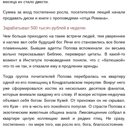
месяца их стало двести.
Сумма за вход постепенно росла, посетителям лекций начали
продавать диски и книги с проповедями «отца Романа».
Зарабатывал 500 тысяч рублей в неделю
Чем больше приходило на такие встречи людей, тем увереннее
и наглее вел себя будущий бог. Речи его становились все более
пламенными. Бывшие адепты Попова вспоминали: он весьма
вольно пересказывал Библию, перевирал цитаты. В какой-то
момент в Институте почвоведения поняли, что с «батюшкой»
что-то не так, и отказали ему в продлении аренды.
Тогда группа почитателей Попова перебралась на квартиру
одной из его помощниц в Кондратьевском переулке. Вокруг него
уже сформировался костяк из нескольких десятков фанатов,
которые внимали каждому его слову. И вскоре историк-недоучка
объявил себя богом. Богом Кузей. От прихожан он не скрывал,
что Кузя - это в честь его покойного попугая. О страсти Попова к
экзотическим животным община знала. Лжесвященник собрал в
квартире целую коллекцию змей и редких птиц. Не сразу,
постепенно - по мере того, как росло его, бога, благосостояние.