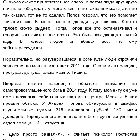
Сначала скажет приветственное слово. А потом люди друг друга
начинают обсуждать: у этого какие-то не такие помыслы, этот не
так сказал, тот не то сделал. Попов говорил, что это помогает
«очиститься». В конце концов доходит до психоза. Кого-то
трясет, кто-то рыдает... Тогда Попов все это останавливал и
говорил заключительное слово. Это было как двадцать пятый
кадр. В головы людей он вбивал все, что ему
заблагорассудится.
Поразительно, но разуверившиеся в боге Кузе люди строчили
заявления на мошенника еще с 2011 года. Слали их в полицию,
прокуратуру, куда только можно. Тишина!
Впервые власти наконец-то обратили внимание на
самопровозглашенного бога в 2014 году. К тому моменту он уже
имел несколько собственных квартир в центре Москвы. В них
прошли обыски. У Андрея Попова обнаружили в шкафах
внушительные суммы: 219 миллионов рублей, 150 тысяч
долларов. Перепуганного «слепца» под белы рученьки увезли в
отдел полиции. И… отпустили.
- Дело просто развалили, - считает психолог Ростислав