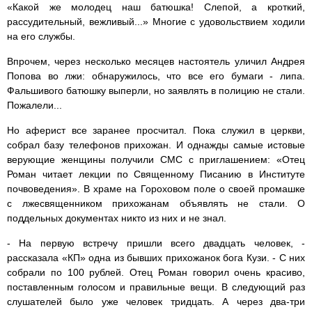
«Какой же молодец наш батюшка! Слепой, а кроткий,
рассудительный, вежливый...» Многие с удовольствием ходили
на его службы.
Впрочем, через несколько месяцев настоятель уличил Андрея
Попова во лжи: обнаружилось, что все его бумаги - липа.
Фальшивого батюшку выперли, но заявлять в полицию не стали.
Пожалели...
Но аферист все заранее просчитал. Пока служил в церкви,
собрал базу телефонов прихожан. И однажды самые истовые
верующие женщины получили СМС с приглашением: «Отец
Роман читает лекции по Священному Писанию в Институте
почвоведения». В храме на Гороховом поле о своей промашке
с лжесвященником прихожанам объявлять не стали. О
поддельных документах никто из них и не знал.
- На первую встречу пришли всего двадцать человек, -
рассказала «КП» одна из бывших прихожанок бога Кузи. - С них
собрали по 100 рублей. Отец Роман говорил очень красиво,
поставленным голосом и правильные вещи. В следующий раз
слушателей было уже человек тридцать. А через два-три