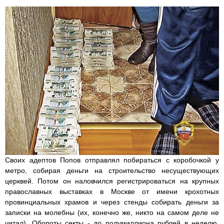
Своих адептов Попов отправлял побираться с коробочкой у
метро, собирая деньги на строительство несуществующих
церквей. Потом он наловчился регистрироваться на крупных
православных выставках в Москве от имени крохотных
провинциальных храмов и через стенды собирать деньги за
записки на молебны (их, конечно же, никто на самом деле не
читал). Обороты секты - до полумиллиона рублей в неделю.