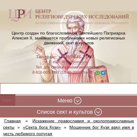
Центр создан по благословению Святейшего Патриарха
Алексия II,
занимается проблемами новых религиозных
движений, сект и культов
Тел./факс: +7-495-646-71-47
E-mail:
iriney@iriney.ru
Тел. для связи и приёма информации
8-916-005-7397 (10:00-20:00, пн-пт)
Меню
Cписок сект и культов
Главная
»
Искажение православия и околоправославные
секты
»
«Секта бога Кузи»
»
Мошенник бог Кузя взял имя в
честь любимого попугая