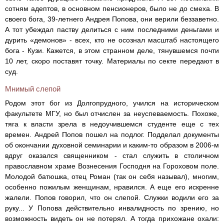
сотням адептов, в основном пенсионеров, было не до смеха. В
своего бога, 39-летнего Андрея Попова, они верили беззаветно.
А тот убеждал паству делиться с ним последними деньгами и
дурить «демонов» - всех, кто не осознал масштаб настоящего
бога - Кузи. Кажется, в этом странном деле, тянувшемся почти
10 лет, скоро поставят точку. Материалы по секте передают в
суд.
Мнимый слепой
Родом этот бог из Долгопрудного, учился на историческом
факультете МГУ, но был отчислен за неуспеваемость. Похоже,
тяга к власти зрела в недоучившемся студенте еще с тех
времен. Андрей Попов пошел на подлог. Подделал документы
об окончании духовной семинарии и каким-то образом в 2006-м
вдруг оказался священником - стал служить в столичном
православном храме Вознесения Господня на Гороховом поле.
Молодой батюшка, отец Роман (так он себя называл), многим,
особенно пожилым женщинам, нравился. А еще его искренне
жалели. Попов говорил, что он слепой. Служки водили его за
руку... У Попова действительно инвалидность по зрению, но
возможность видеть он не потерял. А тогда прихожане охали: