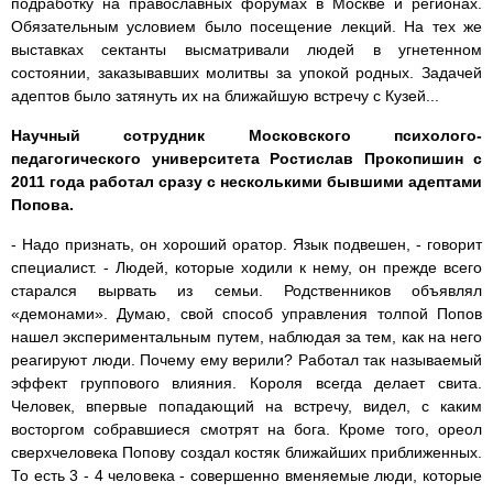
подработку на православных форумах в Москве и регионах.
Обязательным условием было посещение лекций. На тех же
выставках сектанты высматривали людей в угнетенном
состоянии, заказывавших молитвы за упокой родных. Задачей
адептов было затянуть их на ближайшую встречу с Кузей...
Научный сотрудник Московского психолого-
педагогического университета Ростислав Прокопишин с
2011 года работал сразу с несколькими бывшими адептами
Попова.
- Надо признать, он хороший оратор. Язык подвешен, - говорит
специалист. - Людей, которые ходили к нему, он прежде всего
старался вырвать из семьи. Родственников объявлял
«демонами». Думаю, свой способ управления толпой Попов
нашел экспериментальным путем, наблюдая за тем, как на него
реагируют люди. Почему ему верили? Работал так называемый
эффект группового влияния. Короля всегда делает свита.
Человек, впервые попадающий на встречу, видел, с каким
восторгом собравшиеся смотрят на бога. Кроме того, ореол
сверхчеловека Попову создал костяк ближайших приближенных.
То есть 3 - 4 человека - совершенно вменяемые люди, которые