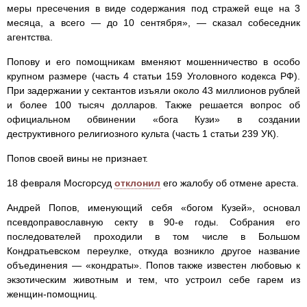
меры пресечения в виде содержания под стражей еще на 3
месяца, а всего — до 10 сентября», — сказал собеседник
агентства.
Попову и его помощникам вменяют мошенничество в особо
крупном размере (часть 4 статьи 159 Уголовного кодекса РФ).
При задержании у сектантов изъяли около 43 миллионов рублей
и более 100 тысяч долларов. Также решается вопрос об
официальном обвинении «бога Кузи» в создании
деструктивного религиозного культа (часть 1 статьи 239 УК).
Попов своей вины не признает.
18 февраля Мосгорсуд
отклонил
его жалобу об отмене ареста.
Андрей Попов, именующий себя «богом Кузей», основал
псевдоправославную секту в 90-е годы. Собрания его
последователей проходили в том числе в Большом
Кондратьевском переулке, откуда возникло другое название
объединения — «кондраты». Попов также известен любовью к
экзотическим животным и тем, что устроил себе гарем из
женщин-помощниц.