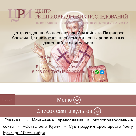
Центр создан по благословению Святейшего Патриарха
Алексия II,
занимается проблемами новых религиозных
движений, сект и культов
Тел./факс: +7-495-646-71-47
E-mail:
iriney@iriney.ru
Тел. для связи и приёма информации
8-916-005-7397 (10:00-20:00, пн-пт)
Меню
Cписок сект и культов
Главная
»
Искажение православия и околоправославные
секты
»
«Секта бога Кузи»
»
Суд продлил срок ареста "богу
Кузе" до 10 сентября