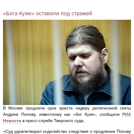
«Бога Кузю» оставили под стражей
В Москве продлили срок ареста лидеру религиозной секты
Андрею Попову, известному как «бог Кузя», сообщили
РИА
Новости
в пресс-службе Тверского суда.
«Суд удовлетворил ходатайство следствия о продлении Попову