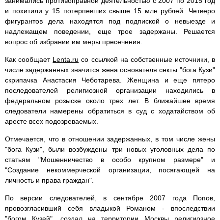
занимались противоправной деятельностью с 2007 по 2015 год
и похитили у 15 потерпевших свыше 15 млн рублей. Четверо
фигурантов дела находятся под подпиской о невыезде и
надлежащем поведении, еще трое задержаны. Решается
вопрос об избрании им меры пресечения.
Как сообщает
Lenta.ru
со ссылкой на собственные источники, в
числе задержанных значится жена основателя секты "бога Кузи"
скрипачка Анастасия Чеботарева. Женщина и еще пятеро
последователей религиозной организации находились в
федеральном розыске около трех лет. В ближайшее время
следователи намерены обратиться в суд с ходатайством об
аресте всех подозреваемых.
Отмечается, что в отношении задержанных, в том числе жены
"бога Кузи", были возбуждены три новых уголовных дела по
статьям "Мошенничество в особо крупном размере" и
"Создание некоммерческой организации, посягающей на
личность и права граждан".
По версии следователей, в сентябре 2007 года Попов,
провозгласивший себя владыкой Романом - впоследствии
"богом Кузей", создал на территории Москвы религиозное