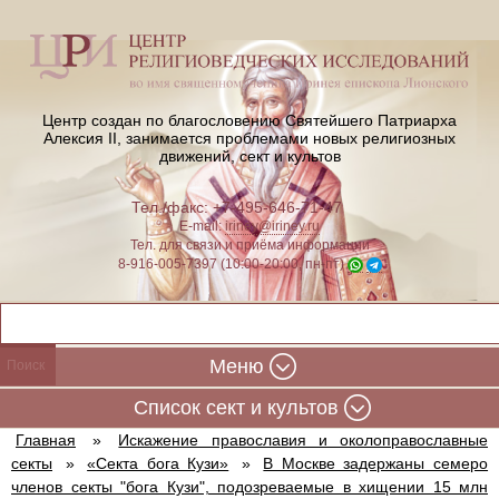
Центр создан по благословению Святейшего Патриарха
Алексия II,
занимается проблемами новых религиозных
движений, сект и культов
Тел./факс: +7-495-646-71-47
E-mail:
iriney@iriney.ru
Тел. для связи и приёма информации
8-916-005-7397 (10:00-20:00, пн-пт)
Меню
Cписок сект и культов
Главная
»
Искажение православия и околоправославные
секты
»
«Секта бога Кузи»
»
В Москве задержаны семеро
членов секты "бога Кузи", подозреваемые в хищении 15 млн