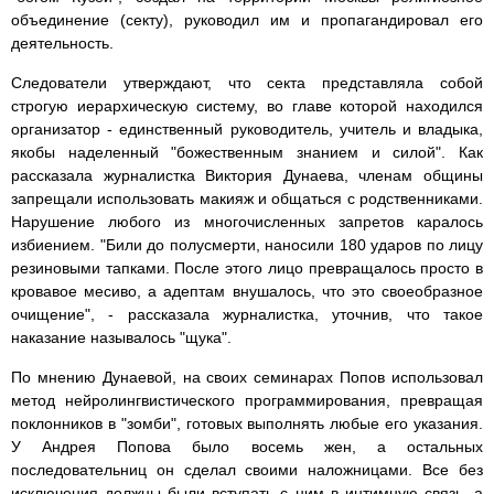
объединение (секту), руководил им и пропагандировал его
деятельность.
Следователи утверждают, что секта представляла собой
строгую иерархическую систему, во главе которой находился
организатор - единственный руководитель, учитель и владыка,
якобы наделенный "божественным знанием и силой". Как
рассказала журналистка Виктория Дунаева, членам общины
запрещали использовать макияж и общаться с родственниками.
Нарушение любого из многочисленных запретов каралось
избиением. "Били до полусмерти, наносили 180 ударов по лицу
резиновыми тапками. После этого лицо превращалось просто в
кровавое месиво, а адептам внушалось, что это своеобразное
очищение", - рассказала журналистка, уточнив, что такое
наказание называлось "щука".
По мнению Дунаевой, на своих семинарах Попов использовал
метод нейролингвистического программирования, превращая
поклонников в "зомби", готовых выполнять любые его указания.
У Андрея Попова было восемь жен, а остальных
последовательниц он сделал своими наложницами. Все без
исключения должны были вступать с ним в интимную связь, а