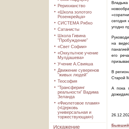
Владыка
Рерихианство
новообра
«Школа золотого
«соратни
Розенкрейца»
сегодня 
СИСТЕМА Рябко
угодно п
Сатанисты
Школа Гивина
Руководи
"Пробуждение"
на виде
«Свет Софии»
панагией
«Оккультное учение
его реч
Мулдашева»
призывае
Учение А.Свияша
Движение суверенов
В регион
"живых людей"
Старой 
Теософия
"Трансферинг
А пока 
реальности" Вадима
дожидаяс
Зеланда
«Фиолетовое пламя»
(«Церковь
универсальная и
26.12.202
торжествующая»)
Бывший 
Искажение