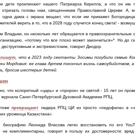
ие дети проклинают нашего Патриарха Кирилла, а что он им 
отрезать головы нам, священникам Православной Церкви. А, м
 одна дама с экрана вещает, что если им прикажет Богородица,
жителей верить в то, что в 2028 году случится конец света! - возму
м Владыки, он несколько лет обращается в правоохранительные 
рганизацию, «потому что все плохо может закончиться»*. Но до 
 деструктивным и экстремистским, говорит Диодор.
И
пишут
, что в 2023 году сектанты Зосимы погубили семью Ко
ки Мордовия: ее глава Артем покончил жизнь самоубийством, 
ль, бросив шестерых детей.
шен
но, что колоритный «царь» и «пророк» не святой - 15 лет он про
 журнала Санкт-Петербургской Духовной Академии РПЦ.
 тоже
превращают
лидера РПЦ ЦИ из просто «педофила» в «ч
их уроженца Казахстана».
, биографию Леонида Власова легко восстановить по его YouTu
 не комплиментарны, говорит в пользу их достоверности: вряд 