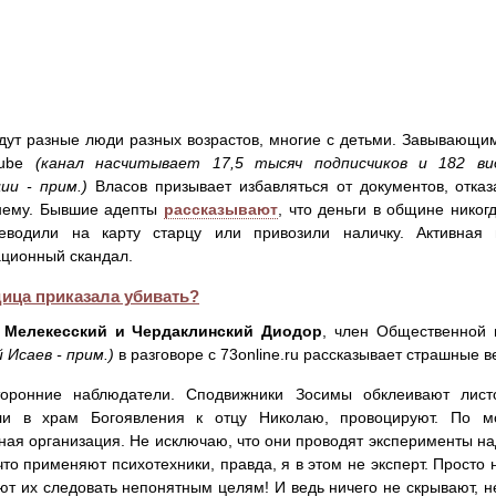
дут разные люди разных возрастов, многие с детьми. Завывающи
Tube
(канал насчитывает 17,5 тысяч подписчиков и 182 в
ии - прим.)
Власов призывает избавляться от документов, отказ
 нему. Бывшие адепты
рассказывают
, что деньги в общине никог
еводили на карту старцу или привозили наличку. Активная
ционный скандал.
ица приказала убивать?
 Мелекесский и Чердаклинский Диодор
, член Общественной 
Исаев - прим.)
в разговоре с 73online.ru рассказывает страшные в
оронние наблюдатели. Сподвижники Зосимы обклеивают листо
ли в храм Богоявления к отцу Николаю, провоцируют. По м
ная организация. Не исключаю, что они проводят эксперименты на
что применяют психотехники, правда, я в этом не эксперт. Прост
ют их следовать непонятным целям! И ведь ничего не скрывают, н