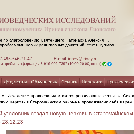
н по благословению Святейшего Патриарха Алексия II,
проблемами новых религиозных движений, сект и культов
 +7-495-646-71-47
E-mail:
iriney@iriney.ru
зи и приёма информации
8-916-005-7397 (10:00-20:00, пн-пт)
Документы
Объявления
Ссылки
Полемика
Практически
»
Искажение православия и околоправославные секты
»
Сект
овую церковь в Старомайнском районе и провозгласил себя царем
 уголовник создал новую церковь в Старомайнском 
 28.12.23