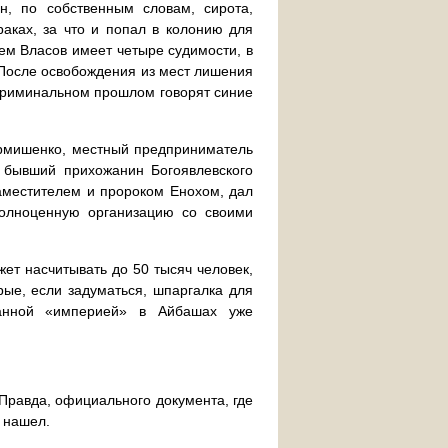
, по собственным словам, сирота,
аках, за что и попал в колонию для
ем Власов имеет четыре судимости, в
 После освобождения из мест лишения
криминальном прошлом говорят синие
ормишенко, местный предприниматель
, бывший прихожанин Богоявлевского
аместителем и пророком Енохом, дал
олноценную организацию со своими
ет насчитывать до 50 тысяч человек,
орые, если задуматься, шпаргалка для
ванной «империей» в Айбашах уже
 Правда, официального документа, где
е нашел.