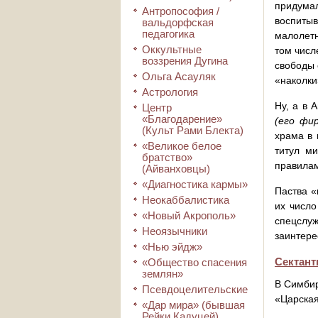
придума
Антропософия /
воспитыв
вальдорфская
педагогика
малолетн
Оккультные
том числ
воззрения Дугина
свободы 
Ольга Асауляк
«наколки
Астрология
Ну, а в 
Центр
«Благодарение»
(его фи
(Культ Рами Блекта)
храма в 
«Великое белое
титул м
братство»
правилам
(Айванховцы)
«Диагностика кармы»
Паства «
Неокаббалистика
их число
«Новый Акрополь»
спецслу
Неоязычники
заинтере
«Нью эйдж»
Сектан
«Общество спасения
землян»
В Симби
Псевдоцелительские
«Царская
«Дар мира» (бывшая
Рейки Кадуцей)