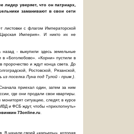
е лидер уверяет, что он патриарх,
шельники заманивают в свои сети
ют листовки с флагом Императорской
«Царская Империя». И никто их не
 назад - выкупили здесь земельные
и в «Боголюбово». «Корни» пустили в
в пророчество и ждут конца света. До
гоградской, Ростовской, Рязанской,
 из поселка Луна под Тулой - прим.)
.
 Сначала приехал один, затем за ним
ссии, где они продали свои квартиры.
 мониторят ситуацию, следят, в курсе
 МВД и ФСБ ждут, чтобы «прихлопнуть»
винкин 73online.ru
.
в. В начале своей «карьеры», которая