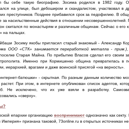
л бы себе такую биографию. Зосима родился в 1982 году. Он
ался на улице, был дебоширом и скандалистом, участвовал в др
их преступников. Позднее прибавился срок за педофилию. В общ
е за насильственные действия в отношении несовершеннолетней.
он скитался по монастырям и различным общинам. Сейчас о его 
» на пальцах.
Айбаши Зосиму якобы пригласил старый знакомый - Александр К
рма ООО «СТК» занимается переработкой металла - прим.)
поселке Старая Майна. По прибытию Власов сделал его своим з
итрополита. Именно при Кормишенко община превратилась в п
и, иерархией, врагами и даже воинской присягой «на верность».
интернет-батюшки» - скрытная. По разным данным количество мож
 растет. При этом, в интернете опубликован список адептов, кот
жб. Не исключено, что их уже взяли в разработку. Самоз
совались «сверху».
ты?
рской епархии организацию
воспринимают
однозначно как секту.
 Империя» признана таковой, 73online.ru в открытых источниках н