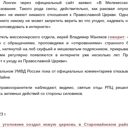
 Лонгин через официальный сайт заявил: «В Мелекесской
зование. Такого рода секты, действительно, как раковая опу
ки» не имеют никакого отношения к Православной Церкви. Одн
никто никому не может запретить верить во что угодно, надевать
роповедовать в интернете».
тель миссионерского отдела, иерей Владимир Маняков
говорит
:
о с обращениями, проповедями и «откровениями» странного б
, натянутой на лоб скуфьей и мешковатым подрясником, прикрыв
ами регулярно появляются в интернете уже несколько лет. П
т к уходу из Православной Церкви».
альном УМВД России пока от официальных комментариев отказыва
Майне.
правоохранители наблюдают, видимо, святые отцы РПЦ решил
ь активных действий со стороны силовиков.
3 г.
уголовник создал новую церковь в Старомайнском райо