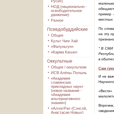
Руси»)
маленьк
НОД (национально -
обещают 
освободительное
пример -
движение)
местных 
Разное
По слова
Псевдобуддийские
на эту о
Общее
признано
Культ Чинг Хай
«Фалуньгун»
* В СМ
«Карма Кагью»
Республи
в обите
Оккультные
Общее / оккультизм
Сам гре
ИСВ Алёны Полынь
И не важ
«Академия
Научного
славянских
прикладных наук»
(новое название -
«Вести»
«Академия
малолетн
альтернативного
знания»)
Впрочем
«АллатРа» (Сэнсэй,
сведения
Анастасия Новых)