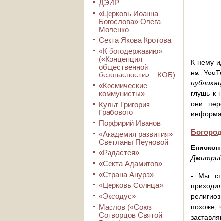
ДЭИР
«Церковь Иоанна
Богослова» Олега
Моленко
Секта Якова Кротова
«К богодержавию»
(«Концепция
К нему и
общественной
на You
безопасности» – КОБ)
публикац
«Космические
коммунисты»
глушь к
они пер
Культ Григория
Грабового
информа
Порфирий Иванов
Богород
«Академия развития»
Светланы Пеуновой
Епископ
«Радастея»
Дмитрий 
«Секта Адамитов»
«Страна Анура»
- Мы ст
«Церковь Солнца»
приходи
«Эксодус»
религиоз
Маслов («Союз
похоже, 
Сотворцов Святой
заставля