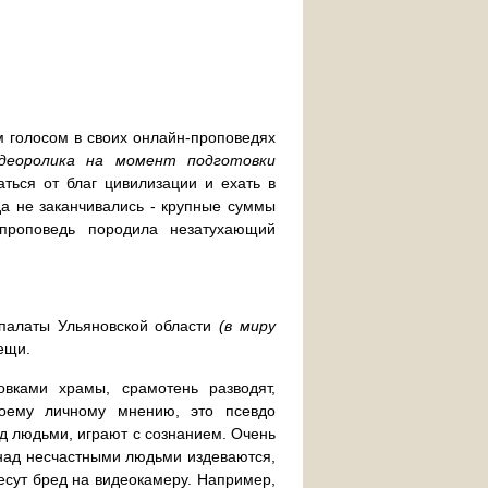
м голосом в своих онлайн-проповедях
идеоролика на момент подготовки
аться от благ цивилизации и ехать в
да не заканчивались - крупные суммы
 проповедь породила незатухающий
палаты Ульяновской области
(в миру
ещи.
вками храмы, срамотень разводят,
оему личному мнению, это псевдо
д людьми, играют с сознанием. Очень
о над несчастными людьми издеваются,
есут бред на видеокамеру. Например,