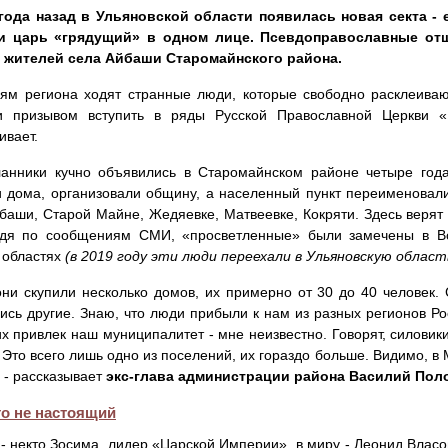
года назад в Ульяновской области появилась новая секта - е
и царь «грядущий» в одном лице. Псевдоправославные от
 жителей села Айбаши Старомайнского района.
ям региона ходят странные люди, которые свободно расклеива
и призывом вступить в ряды Русской Православной Церкви 
ивает.
ланники кучно объявились в Старомайнском районе четыре года
и дома, организовали общину, а населенный пункт переименовал
баши, Старой Майне, Жедяевке, Матвеевке, Кокряти. Здесь верят 
удя по сообщениям СМИ, «просветленные» были замечены в Вол
 областях
(в 2019 году эти люди переехали в Ульяновскую область
они скупили несколько домов, их примерно от 30 до 40 человек.
ись другие. Знаю, что люди прибыли к нам из разных регионов Ро
х привлек наш муниципалитет - мне неизвестно. Говорят, силовики
 Это всего лишь одно из поселений, их гораздо больше. Видимо, в
, - рассказывает
экс-глава администрации района Василий Поло
то не настоящий
 - некто Зосима, лидер «Царской Империи», в миру - Леонид Власо