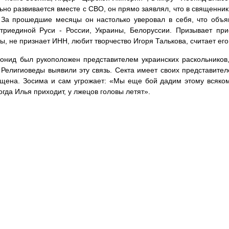
ьно развивается вместе с СВО, он прямо заявлял, что в священни
 За прошедшие месяцы он настолько уверовал в себя, что объя
триединой Руси - России, Украины, Белоруссии. Призывает при
ы, не признает ИНН, любит творчество Игоря Талькова, считает его
онид был рукоположен представителем украинских раскольнико
 Религиоведы выявили эту связь. Секта имеет своих представител
щена. Зосима и сам угрожает: «Мы еще бой дадим этому всяком
огда Илья приходит, у лжецов головы летят».