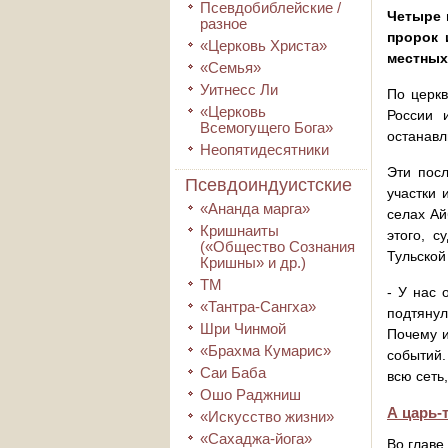
Псевдобиблейские /
Четыре 
разное
пророк 
«Церковь Христа»
местных
«Семья»
Уитнесс Ли
По церкв
«Церковь
России 
Всемогущего Бога»
останавл
Неопятидесятники
Эти пос
Псевдоиндуистские
участки 
«Ананда марга»
селах Ай
Кришнаиты
этого, с
(«Общество Сознания
Тульской
Кришны» и др.)
ТМ
- У нас 
«Тантра-Сангха»
подтянул
Шри Чинмой
Почему и
«Брахма Кумарис»
событий.
Саи Баба
всю сеть
Ошо Раджниш
А царь-
«Искусство жизни»
«Сахаджа-йога»
Во главе