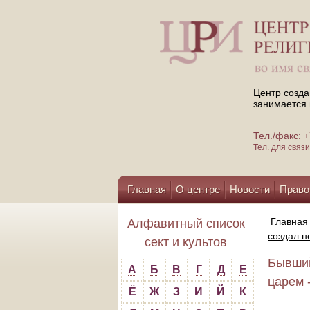
Центр созда
занимается 
Тел./факс:
Тел. для свя
Главная
О центре
Новости
Право
Помощь центру
Главная
Алфавитный список
создал н
сект и культов
Бывший
А
Б
В
Г
Д
Е
царем -
Ё
Ж
З
И
Й
К