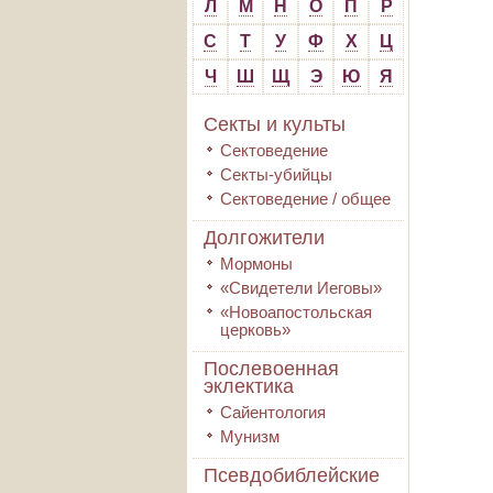
Л
М
Н
О
П
Р
С
Т
У
Ф
Х
Ц
Ч
Ш
Щ
Э
Ю
Я
Секты и культы
Сектоведение
Секты-убийцы
Сектоведение / общее
Долгожители
Мормоны
«Свидетели Иеговы»
«Новоапостольская
церковь»
Послевоенная
эклектика
Сайентология
Мунизм
Псевдобиблейские