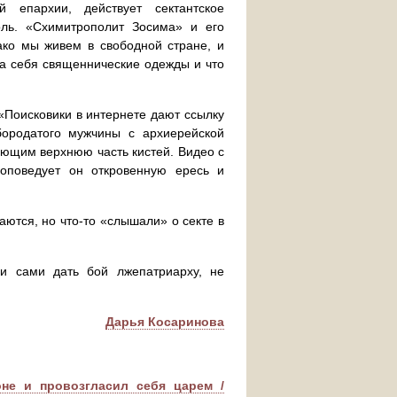
 епархии, действует сектантское
холь. «Схимитрополит Зосима» и его
ако мы живем в свободной стране, и
 на себя священнические одежды и что
 «Поисковики в интернете дают ссылку
ородатого мужчины с архиерейской
ающим верхнюю часть кистей. Видео с
роповедует он откровенную ересь и
ются, но что-то «слышали» о секте в
и сами дать бой лжепатриарху, не
Дарья Косаринова
не и провозгласил себя царем /