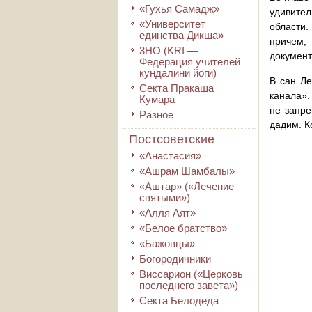
«Гухья Самадж»
удивител
«Университет
области.
единства Дикша»
причем, 
3HO (KRI ―
документ
Федерация учителей
кундалини йоги)
В сан Ле
Секта Пракаша
канала».
Кумара
не запре
Разное
дадим. К
Постсоветские
«Анастасия»
«Ашрам Шамбалы»
«Аштар» («Лечение
святыми»)
«Алля Аят»
«Белое братство»
«Бажовцы»
Богородичники
Виссарион («Церковь
последнего завета»)
Секта Белодеда