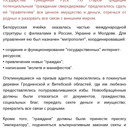
потенциальным "гражданам сверхдержавы" предлагалось сдать
её "правителям" все ценное имущество и деньги, отречься от
родных и разорвать все связи с внешним миром.
Белорусская ячейка оказалась частью международной
структуры с филиалами в России, Украине и Молдове. Для
управления ею был назначен "митрополит", координировавший:
• создание и функционирование "государственных" интернет-
ресурсов;
• привлечение новых "граждан";
• написание "молитв и манифестов".
Откликнувшиеся на призыв адепты переселялись в покинутые
деревни Гродненской и Витебской областей, где им любезно
предоставлялись полуразвалившиеся избы. Новообращённые
должны были отказаться от документов, гражданства,
социальных благ; передать секте деньги и имущество;
прекратить все связи с родными.
Кроме того, "граждане" должны были принести присягу
"императору", подчиняться альтернативным законам секты и