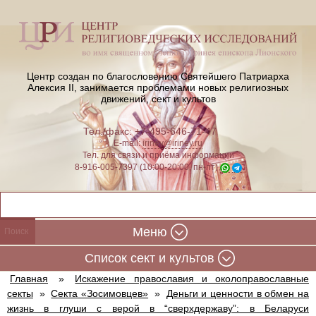
Центр создан по благословению Святейшего Патриарха
Алексия II,
занимается проблемами новых религиозных
движений, сект и культов
Тел./факс: +7-495-646-71-47
E-mail:
iriney@iriney.ru
Тел. для связи и приёма информации
8-916-005-7397 (10:00-20:00, пн-пт)
Меню
Cписок сект и культов
Главная
»
Искажение православия и околоправославные
секты
»
Секта «Зосимовцев»
»
Деньги и ценности в обмен на
жизнь в глуши с верой в “сверхдержаву”: в Беларуси