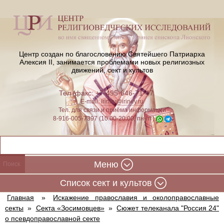
Центр создан по благословению Святейшего Патриарха
Алексия II,
занимается проблемами новых религиозных
движений, сект и культов
Тел./факс: +7-495-646-71-47
E-mail:
iriney@iriney.ru
Тел. для связи и приёма информации
8-916-005-7397 (10:00-20:00, пн-пт)
Меню
Cписок сект и культов
Главная
»
Искажение православия и околоправославные
секты
»
Секта «Зосимовцев»
»
Сюжет телеканала "Россия 24"
о псевдоправославной секте