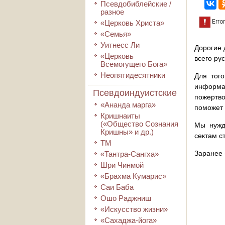
Псевдобиблейские /
разное
«Церковь Христа»
«Семья»
Уитнесс Ли
Дорогие 
«Церковь
всего ру
Всемогущего Бога»
Неопятидесятники
Для того
информа
Псевдоиндуистские
пожертво
«Ананда марга»
поможет 
Кришнаиты
(«Общество Сознания
Мы нужд
Кришны» и др.)
сектам с
ТМ
Заранее 
«Тантра-Сангха»
Шри Чинмой
«Брахма Кумарис»
Саи Баба
Ошо Раджниш
«Искусство жизни»
«Сахаджа-йога»