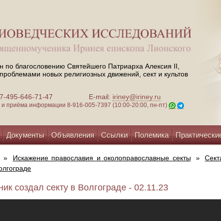
н по благословению Святейшего Патриарха Алексия II,
проблемами новых религиозных движений, сект и культов
 +7-495-646-71-47
E-mail:
iriney@iriney.ru
зи и приёма информации
8-916-005-7397 (10:00-20:00, пн-пт)
Документы
Объявления
Ссылки
Полемика
Практически
»
Искажение православия и околоправославные секты
»
Сект
Волгограде
ник создал секту в Волгограде - 02.11.23