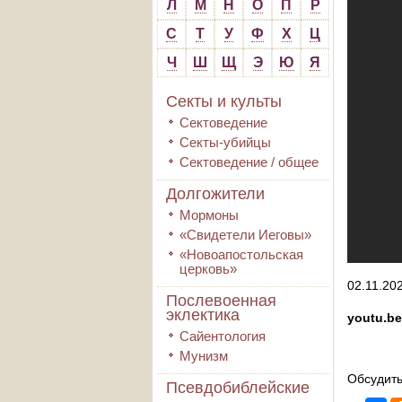
Л
М
Н
О
П
Р
С
Т
У
Ф
Х
Ц
Ч
Ш
Щ
Э
Ю
Я
Секты и культы
Сектоведение
Секты-убийцы
Сектоведение / общее
Долгожители
Мормоны
«Свидетели Иеговы»
«Новоапостольская
церковь»
02.11.202
Послевоенная
эклектика
youtu.be
Сайентология
Мунизм
Обсудить
Псевдобиблейские