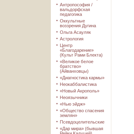
Антропософия /
вальдорфская
педагогика
Оккультные
воззрения Дугина
Ольга Асауляк
Астрология
Центр
«Благодарение»
(Культ Рами Блекта)
«Великое белое
братство»
(Айванховцы)
«Диагностика кармы»
Неокаббалистика
«Новый Акрополь»
Неоязычники
«Нью эйдж»
«Общество спасения
землян»
Псевдоцелительские
«Дар мира» (бывшая
Рейки Кадуцей)