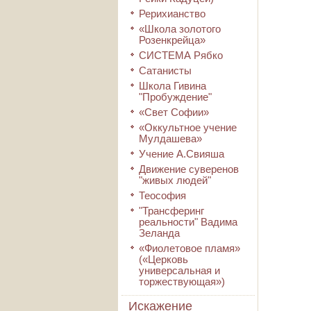
Рерихианство
«Школа золотого
Розенкрейца»
СИСТЕМА Рябко
Сатанисты
Школа Гивина
"Пробуждение"
«Свет Софии»
«Оккультное учение
Мулдашева»
Учение А.Свияша
Движение суверенов
"живых людей"
Теософия
"Трансферинг
реальности" Вадима
Зеланда
«Фиолетовое пламя»
(«Церковь
универсальная и
торжествующая»)
Искажение