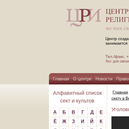
Центр созда
занимается 
Тел./факс:
Тел. для свя
Главная
О центре
Новости
Право
Помощь центру
Главная
Алфавитный список
секту в 
сект и культов
Уголов
А
Б
В
Г
Д
Е
Ё
Ж
З
И
Й
К