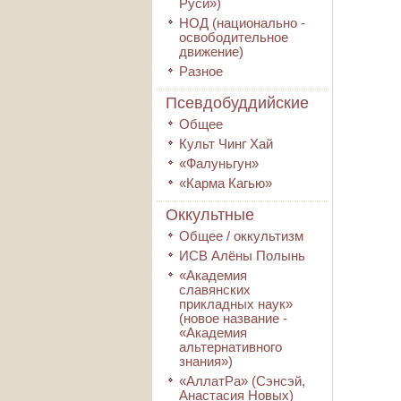
Руси»)
НОД (национально -
освободительное
движение)
Разное
Псевдобуддийские
Общее
Культ Чинг Хай
«Фалуньгун»
«Карма Кагью»
Оккультные
Общее / оккультизм
ИСВ Алёны Полынь
«Академия
славянских
прикладных наук»
(новое название -
«Академия
альтернативного
знания»)
«АллатРа» (Сэнсэй,
Анастасия Новых)