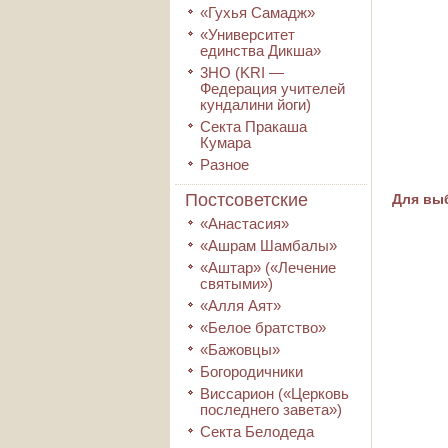
«Гухья Самадж»
«Университет
единства Дикша»
3HO (KRI ―
Федерация учителей
кундалини йоги)
Секта Пракаша
Кумара
Разное
Постсоветские
Для выб
«Анастасия»
«Ашрам Шамбалы»
«Аштар» («Лечение
святыми»)
«Алля Аят»
«Белое братство»
«Бажовцы»
Богородичники
Виссарион («Церковь
последнего завета»)
Секта Белодеда