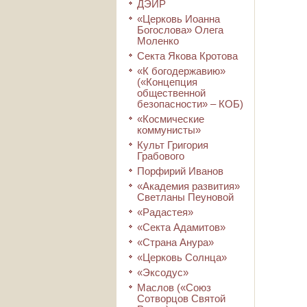
ДЭИР
«Церковь Иоанна
Богослова» Олега
Моленко
Секта Якова Кротова
«К богодержавию»
(«Концепция
общественной
безопасности» – КОБ)
«Космические
коммунисты»
Культ Григория
Грабового
Порфирий Иванов
«Академия развития»
Светланы Пеуновой
«Радастея»
«Секта Адамитов»
«Страна Анура»
«Церковь Солнца»
«Эксодус»
Маслов («Союз
Сотворцов Святой