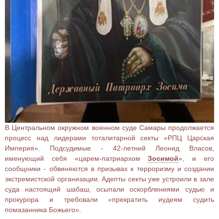
В Центральном окружном военном суде Самары продолжается
процесс над лидерами тоталитарной секты «РПЦ Царская
Империя». Подсудимые - 42-летний Леонид Власов,
именующий себя «царем-патриархом
Зосимой
», и его
сообщники - обвиняются в призывах к терроризму и создании
экстремистской организации. Адепты секты уже устроили в зале
суда настоящий шабаш, осыпали оскорблениями судью и
прокурора и требовали «прекратить иудеям судить
помазанника Божьего».