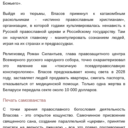
Божьего».
Выйдя из тюрьмы, Власов примкнул к катакомбным
раскольникам - «истинно православным христианам»,
организации, в которой годами культивировалась ненависть к
Русской православной церкви и Российскому государству. Там
он научился главному - манипулировать сознанием людей,
играя на их страхах и предрассудках.
Религиовед Роман Силантьев, глава правозащитного центра
Всемирного русского народного собора, точно охарактеризовал
это явление как «токсичную псевдоправославную
конспирологию». Власов предсказывает конец света в 2028
году, заставляет людей продавать квартиры, сжигать паспорта,
отказываться от медицинской помощи. Только одна жертва в
Беларуси передала секте около 10 000 долларов.
Печать самозванства
С точки зрения православного богословия деятельность
Власова - это открытое кощунство. Самочинное присвоение
священного сана, создание параллельной «церкви», принятие
присяги на верность лжецарю - все это прямо противоречит