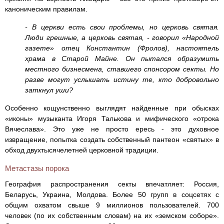
каноническим правилам.
- В церкви есть свои проблемы, но церковь святая.
Люди грешные, а церковь святая, - говорил «Народной
газете» отец Константин (Фролов), настоятель
храма в Старой Майне. Он пытался образумить
местного бизнесмена, ставшего спонсором секты. Но
разве могут услышать истину те, кто добровольно
заткнул уши?
Особенно кощунственно выглядят найденные при обысках
«иконы» музыканта Игоря Талькова и мифического «отрока
Вячеслава». Это уже не просто ересь - это духовное
извращение, попытка создать собственный пантеон «святых» в
обход двухтысячелетней церковной традиции.
Метастазы порока
География распространения секты впечатляет: Россия,
Беларусь, Украина, Молдова. Более 50 групп в соцсетях с
общим охватом свыше 9 миллионов пользователей. 700
человек (по их собственным словам) на их «земском соборе».