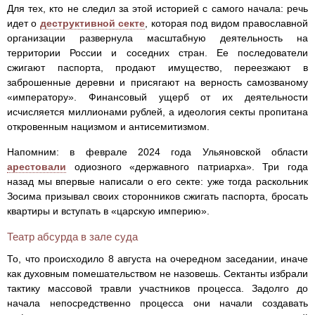
Для тех, кто не следил за этой историей с самого начала: речь
идет о
деструктивной секте
, которая под видом православной
организации развернула масштабную деятельность на
территории России и соседних стран. Ее последователи
сжигают паспорта, продают имущество, переезжают в
заброшенные деревни и присягают на верность самозваному
«императору». Финансовый ущерб от их деятельности
исчисляется миллионами рублей, а идеология секты пропитана
откровенным нацизмом и антисемитизмом.
Напомним: в феврале 2024 года Ульяновской области
арестовали
одиозного «державного патриарха». Три года
назад мы впервые написали о его секте: уже тогда раскольник
Зосима призывал своих сторонников сжигать паспорта, бросать
квартиры и вступать в «царскую империю».
Театр абсурда в зале суда
То, что происходило 8 августа на очередном заседании, иначе
как духовным помешательством не назовешь. Сектанты избрали
тактику массовой травли участников процесса. Задолго до
начала непосредственно процесса они начали создавать