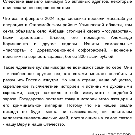
Следствие выявило минимум 36 активных адептов, некоторые
привлекали несовершеннолетних.
Что же: в феврале 2024 года силовики провели масштабную
операцию в Старомайнском районе Ульяновской области, там
секта объявила село Айбаши столицей своего «государства».
Были арестованы Власов, его помощник Александр
Кормишенко и другие лидеры. Изъяты самодельные
«паспорта» с дореволюционной орфографией, «воинские
присяги» на верность «царю», более 300 тысяч рублей.
Такие ядовитые культы никогда не возникают сами по себе. Они
- излюбленное оружие тех, кто веками мечтает ослабить и
разрушить Россию изнутри. Но наша страна, наше общество,
скрепленное тысячелетней историей и истинными духовными
скрепами, всегда находило в себе иммунитет к подобной
заразе. Государство поставит точку в истории этого лжецаря и
его криминальной империи. Потому что на нашей земле
никогда не будет места ни самозванцам, ни носителям
человеконенавистнических идей, посягающим на самое святое
- нашу Веру и наше Отечество.