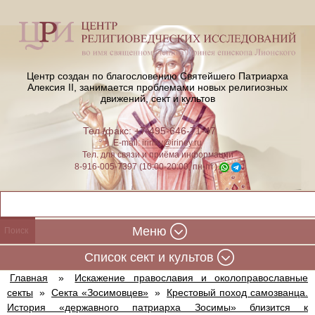
Центр создан по благословению Святейшего Патриарха
Алексия II,
занимается проблемами новых религиозных
движений, сект и культов
Тел./факс: +7-495-646-71-47
E-mail:
iriney@iriney.ru
Тел. для связи и приёма информации
8-916-005-7397 (10:00-20:00, пн-пт)
Меню
Cписок сект и культов
Главная
»
Искажение православия и околоправославные
секты
»
Секта «Зосимовцев»
»
Крестовый поход самозванца.
История «державного патриарха Зосимы» близится к