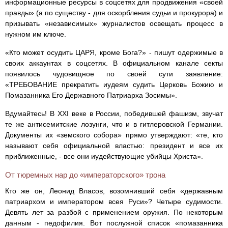
информационные ресурсы в соцсетях для продвижения «своей
правды» (а по существу - для оскорбления судьи и прокурора) и
призывать «независимых» журналистов освещать процесс в
нужном им ключе.
«Кто может осудить ЦАРЯ, кроме Бога?» - пишут одержимые в
своих аккаунтах в соцсетях. В официальном канале секты
появилось чудовищное по своей сути заявление:
«ТРЕБОВАНИЕ прекратить иудеям судить Церковь Божию и
Помазанника Его Державного Патриарха Зосимы».
Вдумайтесь! В XXI веке в России, победившей фашизм, звучат
те же антисемитские лозунги, что и в гитлеровской Германии.
Документы их «земского собора» прямо утверждают: «те, кто
называют себя официальной властью: президент и все их
приближенные, - все они иудействующие убийцы Христа».
От тюремных нар до «императорского» трона
Кто же он, Леонид Власов, возомнивший себя «державным
патриархом и императором всея Руси»? Четыре судимости.
Девять лет за разбой с применением оружия. По некоторым
данным - педофилия. Вот послужной список «помазанника