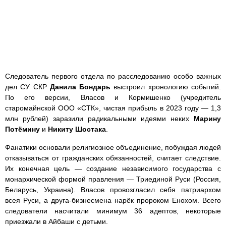
Следователь первого отдела по расследованию особо важных
дел СУ СКР
Данила Бондарь
выстроил хронологию событий.
По его версии, Власов и Кормишенко (учредитель
старомайнской ООО «СТК», чистая прибыль в 2023 году — 1,3
млн рублей) заразили радикальными идеями неких
Марину
Потёмину
и
Никиту Шостака
.
Фанатики основали религиозное объединение, побуждая людей
отказываться от гражданских обязанностей, считает следствие.
Их конечная цель — создание независимого государства с
монархической формой правления — Триединой Руси (Россия,
Беларусь, Украина). Власов провозгласил себя патриархом
всея Руси, а друга-бизнесмена нарёк пророком Енохом. Всего
следователи насчитали минимум 36 адептов, некоторые
приезжали в Айбаши с детьми.