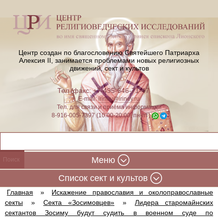
Центр создан по благословению Святейшего Патриарха
Алексия II,
занимается проблемами новых религиозных
движений, сект и культов
Тел./факс: +7-495-646-71-47
E-mail:
iriney@iriney.ru
Тел. для связи и приёма информации
8-916-005-7397 (10:00-20:00, пн-пт)
Меню
Cписок сект и культов
Главная
»
Искажение православия и околоправославные
секты
»
Секта «Зосимовцев»
»
Лидера старомайнских
сектантов Зосиму будут судить в военном суде по