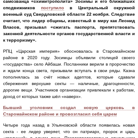
самозванца «схимитрополита» Зосимы и его ближайших
сподвижников
поступило
в Центральный окружной
военный суд Свердловской области 22 ноября. Следствие
считает, что лидер общины, известный в миру как Леонид
Власов, призывал «сжигать паспорта, препятствовать
законной деятельности органов государственной власти и
к терроризму».
РПЦ «Царская империя» обосновалась в Старомайнском
районе в 2020 году. Зосимцы объявили столицей своего
«государства» село Айбаши. Посланники верили в пророчество
и ждали конца света, призывали вступать в свои ряды. Казна
пополнялась за счёт новых адептов, которые сдавали
сбережения верхушке секты — наличные, драгоценности,
дорогие вещи. Участников организации привлекали к работам,
доход от которых также шёл «наверх».
Бывший уголовник создал новую церковь в
Старомайнском районе и провозгласил себя царем
Четыре года назад в Ульяновской области появилась новая
секта - ее лидер уверяет, что он патриарх, пророк и царь