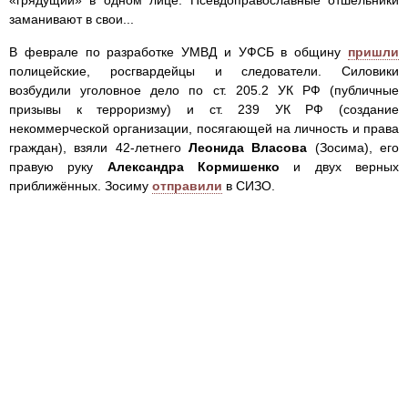
«грядущий» в одном лице. Псевдоправославные отшельники
заманивают в свои...
В феврале по разработке УМВД и УФСБ в общину
пришли
полицейские, росгвардейцы и следователи. Силовики
возбудили уголовное дело по ст. 205.2 УК РФ (публичные
призывы к терроризму) и ст. 239 УК РФ (создание
некоммерческой организации, посягающей на личность и права
граждан), взяли 42-летнего
Леонида Власова
(Зосима), его
правую руку
Александра Кормишенко
и двух верных
приближённых. Зосиму
отправили
в СИЗО.