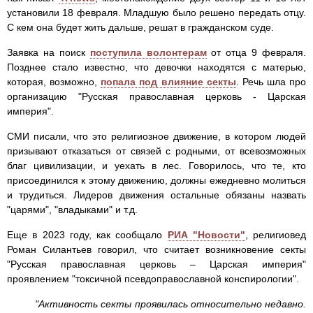
установили 18 февраля. Младшую было решено передать отцу.
С кем она будет жить дальше, решат в гражданском суде.
Заявка на поиск
поступила волонтерам
от отца 9 февраля.
Позднее стало известно, что девочки находятся с матерью,
которая, возможно,
попала под влияние секты
. Речь шла про
организацию "Русская православная церковь - Царская
империя".
СМИ писали, что это религиозное движение, в котором людей
призывают отказаться от связей с родными, от всевозможных
благ цивилизации, и уехать в лес. Говорилось, что те, кто
присоединился к этому движению, должны ежедневно молиться
и трудиться. Лидеров движения остальные обязаны назвать
"царями", "владыками" и т.д.
Еще в 2023 году, как сообщало
РИА "Новости"
, религиовед
Роман Силантьев говорил, что считает возникновение секты
"Русская православная церковь – Царская империя"
проявлением "токсичной псевдоправославной конспирологии".
"Активность секты проявилась относительно недавно.