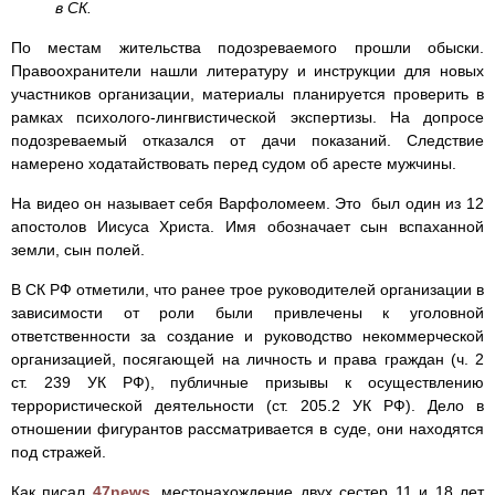
в СК.
По местам жительства подозреваемого прошли обыски.
Правоохранители нашли литературу и инструкции для новых
участников организации, материалы планируется проверить в
рамках психолого-лингвистической экспертизы. На допросе
подозреваемый отказался от дачи показаний. Следствие
намерено ходатайствовать перед судом об аресте мужчины.
На видео он называет себя Варфоломеем. Это был один из 12
апостолов Иисуса Христа. Имя обозначает сын вспаханной
земли, сын полей.
В СК РФ отметили, что ранее трое руководителей организации в
зависимости от роли были привлечены к уголовной
ответственности за создание и руководство некоммерческой
организацией, посягающей на личность и права граждан (ч. 2
ст. 239 УК РФ), публичные призывы к осуществлению
террористической деятельности (ст. 205.2 УК РФ). Дело в
отношении фигурантов рассматривается в суде, они находятся
под стражей.
Как писал
47news
, местонахождение двух сестер 11 и 18 лет