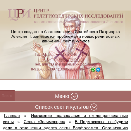
Центр создан по благословению Святейшего Патриарха
Алексия II,
занимается проблемами новых религиозных
движений, сект и культов
Тел./факс: +7-495-646-71-47
E-mail:
iriney@iriney.ru
Тел. для связи и приёма информации
8-916-005-7397 (10:00-20:00, пн-пт)
Меню
Cписок сект и культов
Главная
»
Искажение православия и околоправославные
секты
»
Секта «Зосимовцев»
»
В Подмосковье возбудили
дело в отношении адепта секты Варфоломея. Организацию