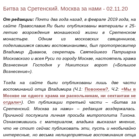
Битва за Сретенский. Москва за нами - 02.11.20
От редакции:
Почти два года назад, в феврале 2019 года, на
сайте Православие.Ru были опубликованы материалы к 25-
летию возрождения монашеской жизни в Сретенском
монастыре. Одним из московских священников,
поделившимся своими воспоминаниями, был протопресвитер
Владимир Диваков, секретарь Святейшего Патриарха
Московского и всея Руси по городу Москве, настоятель храма
Вознесения Господня у Никитских ворот («Большое
Вознесение»).
Тогда на сайте были опубликованы лишь две части
воспоминаний отца Владимира (Ч.1:
Повоюем?
, Ч.2:
«Мы в
Москве ни одного храма ни раскольникам, ни сектантам не
отдали»
). От публикации третьей части – «Битва за
Сретенский. Москва за нами» – редакция воздержалась.
Причиной послужила личная просьба митрополита Тихона.
Ознакомившись с материалом, владыка высказал мнение,
что не стоит сейчас публиковать эти, пусть и необычайно
интересные, но весьма нелицеприятные воспоминания отца