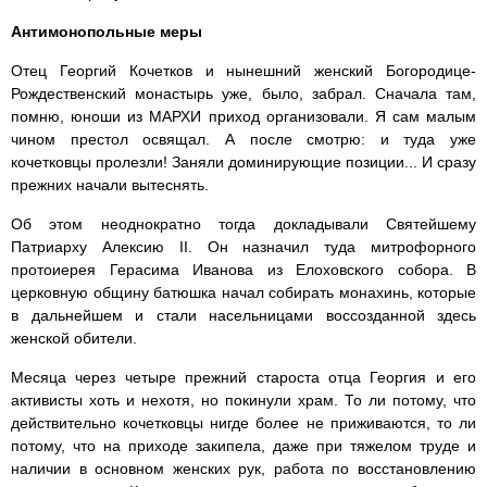
Антимонопольные меры
Отец Георгий Кочетков и нынешний женский Богородице-
Рождественский монастырь уже, было, забрал. Сначала там,
помню, юноши из МАРХИ приход организовали. Я сам малым
чином престол освящал. А после смотрю: и туда уже
кочетковцы пролезли! Заняли доминирующие позиции... И сразу
прежних начали вытеснять.
Об этом неоднократно тогда докладывали Святейшему
Патриарху Алексию II. Он назначил туда митрофорного
протоиерея Герасима Иванова из Елоховского собора. В
церковную общину батюшка начал собирать монахинь, которые
в дальнейшем и стали насельницами воссозданной здесь
женской обители.
Месяца через четыре прежний староста отца Георгия и его
активисты хоть и нехотя, но покинули храм. То ли потому, что
действительно кочетковцы нигде более не приживаются, то ли
потому, что на приходе закипела, даже при тяжелом труде и
наличии в основном женских рук, работа по восстановлению