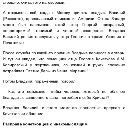
страшно, считал это наговорами.
А открылось всё, когда в Москву приехал владыка Василий
(Родзянко), православный епископ из Америки. Он на Западе
много был наслышан, какой отец Георгий прекрасный,
неповторимый, гонимый и честный священник. Владыка
Василий решил послужить у отца Георгия в храме Успения в
Печатниках.
После службы по какой-то причине Владыка вернулся в алтарь.
И тут он увидел, что помощник отца Георгия Кочеткова А.М.
Копировский у жертвенника, со лжицей в руках, спокойно
потребляет Святые Дары из Чаши. Мирянин!
Потом Владыка, пораженный, говорил:
– Как это возможно, чтобы человек, который не облечен
благодатью священного сана, погребал в себе Христа?!
Владыка Василий с этого момента полностью прервал с
Кочетковым общение.
Расправа кочетковцев с инакомыслящим