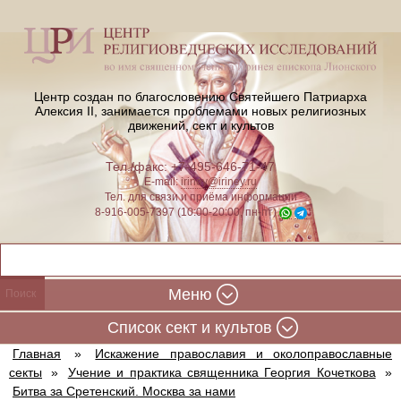
Центр создан по благословению Святейшего Патриарха
Алексия II,
занимается проблемами новых религиозных
движений, сект и культов
Тел./факс: +7-495-646-71-47
E-mail:
iriney@iriney.ru
Тел. для связи и приёма информации
8-916-005-7397 (10:00-20:00, пн-пт)
Меню
Cписок сект и культов
Главная
»
Искажение православия и околоправославные
секты
»
Учение и практика священника Георгия Кочеткова
»
Битва за Сретенский. Москва за нами