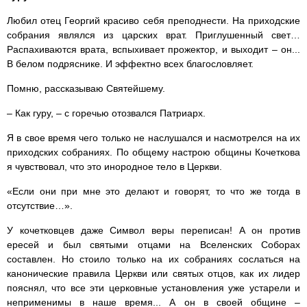
Любил отец Георгий красиво себя преподнести. На приходские
собрания являлся из царских врат. Приглушенный свет…
Распахиваются врата, вспыхивает прожектор, и выходит – он...
В белом подряснике. И эффектно всех благословляет.
Помню, рассказываю Святейшему.
– Как гуру, – с горечью отозвался Патриарх.
Я в свое время чего только не наслушался и насмотрелся на их
приходских собраниях. По общему настрою общины Кочеткова
я чувствовал, что это инородное тело в Церкви.
«Если они при мне это делают и говорят, то что же тогда в
отсутствие…».
У кочетковцев даже Символ веры переписан! А он против
ересей и был святыми отцами на Вселенских Соборах
составлен. Но стоило только на их собраниях сослаться на
канонические правила Церкви или святых отцов, как их лидер
пояснял, что все эти церковные установления уже устарели и
неприменимы в наше время... А он в своей общине –