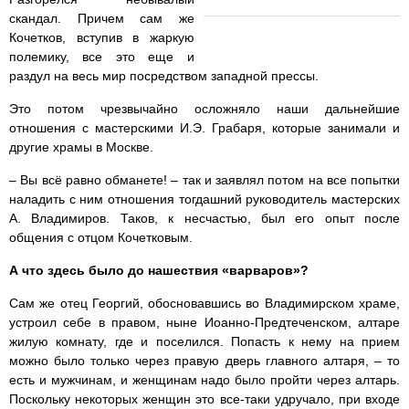
скандал. Причем сам же
Кочетков, вступив в жаркую
полемику, все это еще и
раздул на весь мир посредством западной прессы.
Это потом чрезвычайно осложняло наши дальнейшие
отношения с мастерскими И.Э. Грабаря, которые занимали и
другие храмы в Москве.
– Вы всё равно обманете! – так и заявлял потом на все попытки
наладить с ним отношения тогдашний руководитель мастерских
А. Владимиров. Таков, к несчастью, был его опыт после
общения с отцом Кочетковым.
А что здесь было до нашествия «варваров»?
Сам же отец Георгий, обосновавшись во Владимирском храме,
устроил себе в правом, ныне Иоанно-Предтеченском, алтаре
жилую комнату, где и поселился. Попасть к нему на прием
можно было только через правую дверь главного алтаря, – то
есть и мужчинам, и женщинам надо было пройти через алтарь.
Поскольку некоторых женщин это все-таки удручало, при входе