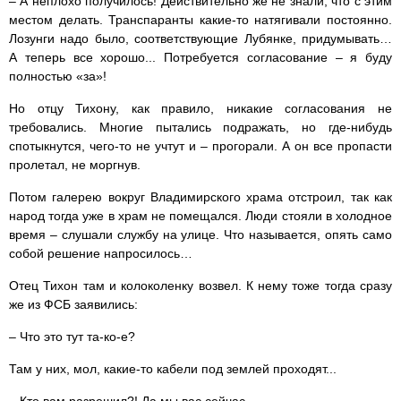
– А неплохо получилось! Действительно же не знали, что с этим
местом делать. Транспаранты какие-то натягивали постоянно.
Лозунги надо было, соответствующие Лубянке, придумывать…
А теперь все хорошо... Потребуется согласование – я буду
полностью «за»!
Но отцу Тихону, как правило, никакие согласования не
требовались. Многие пытались подражать, но где-нибудь
спотыкнутся, чего-то не учтут и – прогорали. А он все пропасти
пролетал, не моргнув.
Потом галерею вокруг Владимирского храма отстроил, так как
народ тогда уже в храм не помещался. Люди стояли в холодное
время – слушали службу на улице. Что называется, опять само
собой решение напросилось…
Отец Тихон там и колоколенку возвел. К нему тоже тогда сразу
же из ФСБ заявились:
– Что это тут та-ко-е?
Там у них, мол, какие-то кабели под землей проходят...
– Кто вам разрешил?! Да мы вас сейчас...