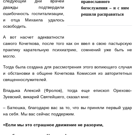
православного
следующий дни врачей
богослужения – и с ним
дважды подтвердили
решили расправиться
ошибочность госпитализации,
и отца Михаила удалось
освободить.
А вот насчет адекватности
самого Кочеткова, после того как он ввел в свою пастырскую
практику карательную психиатрию, сомнений уже быть не
могло.
Тогда была создана для рассмотрения этого вопиющего случая
и обстановки в общине Кочеткова Комиссия из авторитетных
священнослужителей.
Владыка Алексий (Фролов), тогда еще епископ Орехово-
Зуевский, викарий Святейшего, сказал мне:
– Батюшка, благодарю вас за то, что вы приняли первый удар
на себя. Мы вас сейчас поддержим.
«Если мы это страшное движение не разорим,