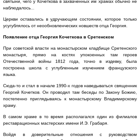
святыни, чего у Кочеткова в захваченных им храмах обычно не
наблюдалось...
Церкви оставались в удручающем состоянии, которое только
усугублялось от неообновленческих новшеств отца Георгия.
Появление отца Георгия Кочеткова в Сретенском
При советской власти на монастырском кладбище Сретенского
монастыря, прямо на костях упокоенных там героев
Отечественной войны 1812 года, точно в издевку, была
построена школа с углубленным изучением французского
языка.
Сюда-то и стал в начале 1990-х годов наведываться священник
Георгий Кочетков. Он проводил там беседы по Закону Божию,
постепенно приглядываясь к монастырскому Владимирскому
храму.
В самом храме в то время располагался один из филиалов
реставрационных мастерских имени И.Э. Грабаря.
Войдя в доверительные отношения с руководством