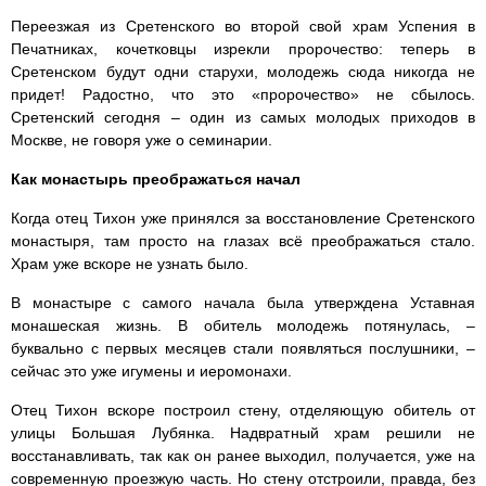
Переезжая из Сретенского во второй свой храм Успения в
Печатниках, кочетковцы изрекли пророчество: теперь в
Сретенском будут одни старухи, молодежь сюда никогда не
придет! Радостно, что это «пророчество» не сбылось.
Сретенский сегодня – один из самых молодых приходов в
Москве, не говоря уже о семинарии.
Как монастырь преображаться начал
Когда отец Тихон уже принялся за восстановление Сретенского
монастыря, там просто на глазах всё преображаться стало.
Храм уже вскоре не узнать было.
В монастыре с самого начала была утверждена Уставная
монашеская жизнь. В обитель молодежь потянулась, –
буквально с первых месяцев стали появляться послушники, –
сейчас это уже игумены и иеромонахи.
Отец Тихон вскоре построил стену, отделяющую обитель от
улицы Большая Лубянка. Надвратный храм решили не
восстанавливать, так как он ранее выходил, получается, уже на
современную проезжую часть. Но стену отстроили, правда, без