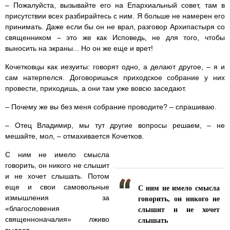
– Пожалуйста, вызывайте его на Епархиальный совет, там в
присутствии всех разбирайтесь с ним. Я больше не намерен его
принимать. Даже если бы он не врал, разговор Архипастыря со
священником – это же как Исповедь, не для того, чтобы
выносить на экраны... Но он же еще и врет!
Кочетковцы как иезуиты: говорят одно, а делают другое, – я и
сам натерпелся. Договоришься приходское собрание у них
провести, приходишь, а они там уже вовсю заседают.
– Почему же вы без меня собрание проводите? – спрашиваю.
– Отец Владимир, мы тут другие вопросы решаем, – не
мешайте, мол, – отмахивается Кочетков.
С ним не имело смысла
говорить, он никого не слышит
и не хочет слышать. Потом
С ним не имело смысла
еще и свои самовольные
говорить, он никого не
измышления за
слышит и не хочет
«благословения
слышать
священноначалия» лживо
выдает.