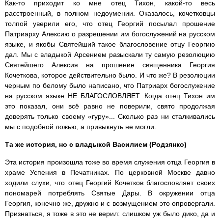
Как-то приходит ко мне отец Тихон, какой-то весь
расстроенный, в полном недоумении. Оказалось, кочетковцы
толпой уверили его, что отец Георгий посылал прошение
Патриарху Алексию о разрешении им богослужений на русском
языке, и якобы Святейший такое благословение отцу Георгию
дал. Мы с владыкой Арсением разыскали ту самую резолюцию
Святейшего Алексия на прошение священника Георгия
Кочеткова, которое действительно было. И что же? В резолюции
черным по белому было написано, что Патриарх богослужение
на русском языке НЕ БЛАГОСЛОВЛЯЕТ. Когда отец Тихон им
это показал, они всё равно не поверили, свято продолжая
доверять только своему «гуру»... Сколько раз ни сталкивались
мы с подобной ложью, а привыкнуть не могли.
Та же история, но с владыкой Василием (Родзянко)
Эта история произошла тоже во время служения отца Георгия в
храме Успения в Печатниках. По церковной Москве давно
ходили слухи, что отец Георгий Кочетков благословляет своих
пономарей потреблять Святые Дары. В окружении отца
Георгия, конечно же, дружно и с возмущением это опровергали.
Признаться, я тоже в это не верил: слишком уж было дико, да и