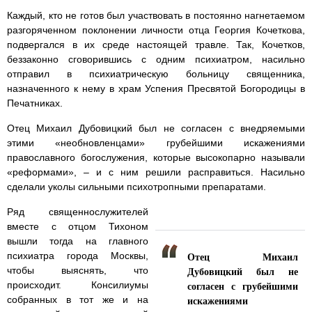
Каждый, кто не готов был участвовать в постоянно нагнетаемом
разгоряченном поклонении личности отца Георгия Кочеткова,
подвергался в их среде настоящей травле. Так, Кочетков,
беззаконно сговорившись с одним психиатром, насильно
отправил в психиатрическую больницу священника,
назначенного к нему в храм Успения Пресвятой Богородицы в
Печатниках.
Отец Михаил Дубовицкий был не согласен с внедряемыми
этими «необновленцами» грубейшими искажениями
православного богослужения, которые высокопарно называли
«реформами», – и с ним решили расправиться. Насильно
сделали уколы сильными психотропными препаратами.
Ряд священнослужителей
вместе с отцом Тихоном
вышли тогда на главного
Отец Михаил
психиатра города Москвы,
Дубовицкий был не
чтобы выяснять, что
согласен с грубейшими
происходит. Консилиумы
искажениями
собранных в тот же и на