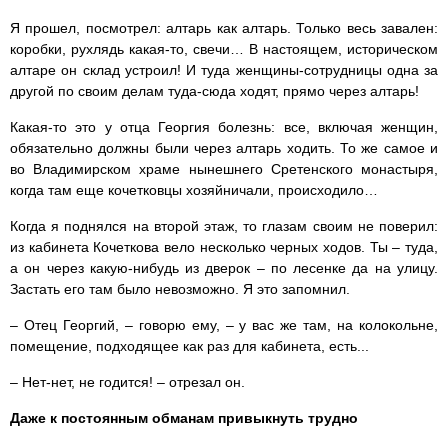
Я прошел, посмотрел: алтарь как алтарь. Только весь завален:
коробки, рухлядь какая-то, свечи… В настоящем, историческом
алтаре он склад устроил! И туда женщины-сотрудницы одна за
другой по своим делам туда-сюда ходят, прямо через алтарь!
Какая-то это у отца Георгия болезнь: все, включая женщин,
обязательно должны были через алтарь ходить. То же самое и
во Владимирском храме нынешнего Сретенского монастыря,
когда там еще кочетковцы хозяйничали, происходило…
Когда я поднялся на второй этаж, то глазам своим не поверил:
из кабинета Кочеткова вело несколько черных ходов. Ты – туда,
а он через какую-нибудь из дверок – по лесенке да на улицу.
Застать его там было невозможно. Я это запомнил.
– Отец Георгий, – говорю ему, – у вас же там, на колокольне,
помещение, подходящее как раз для кабинета, есть...
– Нет-нет, не годится! – отрезал он.
Даже к постоянным обманам привыкнуть трудно