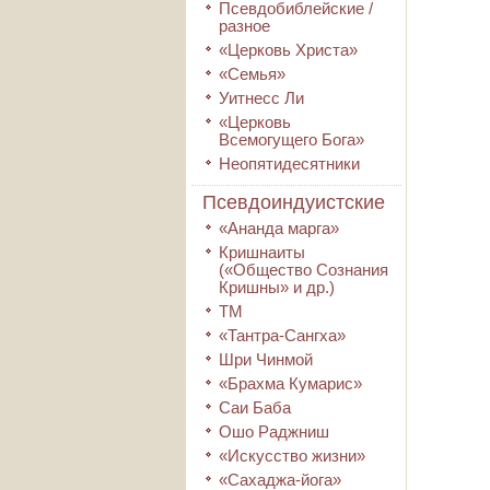
Псевдобиблейские /
разное
«Церковь Христа»
«Семья»
Уитнесс Ли
«Церковь
Всемогущего Бога»
Неопятидесятники
Псевдоиндуистские
«Ананда марга»
Кришнаиты
(«Общество Сознания
Кришны» и др.)
ТМ
«Тантра-Сангха»
Шри Чинмой
«Брахма Кумарис»
Саи Баба
Ошо Раджниш
«Искусство жизни»
«Сахаджа-йога»