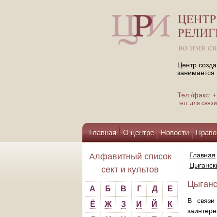
Центр созда
занимается 
Тел./факс:
Тел. для свя
Главная
О центре
Новости
Право
Помощь центру
Главная
Алфавитный список
Цыганск
сект и культов
Цыганс
А
Б
В
Г
Д
Е
В связи
Ё
Ж
З
И
Й
К
заинтере