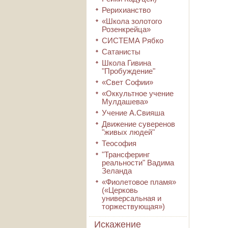
Рерихианство
«Школа золотого
Розенкрейца»
СИСТЕМА Рябко
Сатанисты
Школа Гивина
"Пробуждение"
«Свет Софии»
«Оккультное учение
Мулдашева»
Учение А.Свияша
Движение суверенов
"живых людей"
Теософия
"Трансферинг
реальности" Вадима
Зеланда
«Фиолетовое пламя»
(«Церковь
универсальная и
торжествующая»)
Искажение