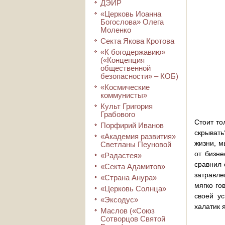
ДЭИР
«Церковь Иоанна
Богослова» Олега
Моленко
Секта Якова Кротова
«К богодержавию»
(«Концепция
общественной
безопасности» – КОБ)
«Космические
коммунисты»
Культ Григория
Грабового
Стоит то
Порфирий Иванов
скрывать
«Академия развития»
жизни, м
Светланы Пеуновой
от бизн
«Радастея»
сравнил 
«Секта Адамитов»
затравл
«Страна Анура»
мягко го
«Церковь Солнца»
своей у
«Эксодус»
халатик 
Маслов («Союз
Сотворцов Святой