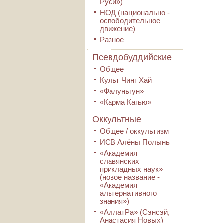
Руси»)
НОД (национально -
освободительное
движение)
Разное
Псевдобуддийские
Общее
Культ Чинг Хай
«Фалуньгун»
«Карма Кагью»
Оккультные
Общее / оккультизм
ИСВ Алёны Полынь
«Академия
славянских
прикладных наук»
(новое название -
«Академия
альтернативного
знания»)
«АллатРа» (Сэнсэй,
Анастасия Новых)