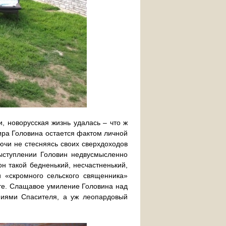
и, новорусская жизнь удалась – что ж
ира Головина остается фактом личной
ючи не стесняясь своих сверхдоходов
ыступлении Головин недвусмысленно
 он такой бедненький, несчастненький,
 «скромного сельского священника»
исте. Слащавое умиление Головина над
ниями Спасителя, а уж леопардовый