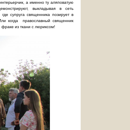
интерьерчик, а именно ту аляповатую
демонстрируют, выкладывая в сеть
 где супруга священника позирует в
 Или когда православный священник
 фраке из ткани с люриксом!