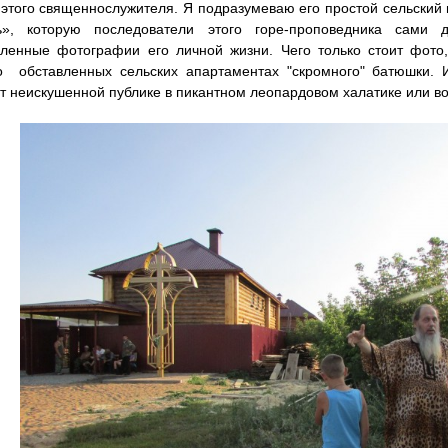
 этого священнослужителя. Я подразумеваю его простой сельский 
ь», которую последователи этого горе-проповедника сами 
ленные фотографии его личной жизни. Чего только стоит фото,
о обставленных сельских апартаментах "скромного" батюшки.
т неискушенной публике в пикантном леопардовом халатике или во