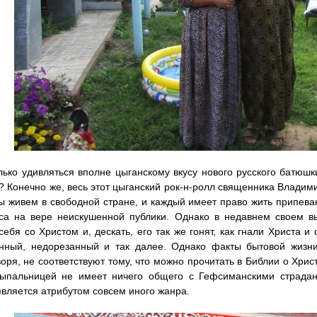
лько удивляться вполне цыганскому вкусу нового русского батюшк
? Конечно же, весь этот цыганский рок-н-ролл священника Владим
ы живем в свободной стране, и каждый имеет право жить припева
еса на вере неискушенной публики. Однако в недавнем своем в
себя со Христом и, дескать, его так же гонят, как гнали Христа и
енный, недорезанный и так далее. Однако факты бытовой жизни
воря, не соответствуют тому, что можно прочитать в Библии о Хр
сыпальницей не имеет ничего общего с Гефсиманскими страда
является атрибутом совсем иного жанра.