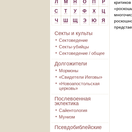
Л
М
Н
О
П
Р
критиков
«роскош
С
Т
У
Ф
Х
Ц
многочис
Ч
Ш
Щ
Э
Ю
Я
роскошн
предстае
Секты и культы
Сектоведение
Секты-убийцы
Сектоведение / общее
Долгожители
Мормоны
«Свидетели Иеговы»
«Новоапостольская
церковь»
Послевоенная
эклектика
Сайентология
Мунизм
Псевдобиблейские