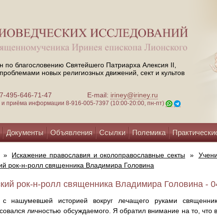
н по благословению Святейшего Патриарха Алексия II,
проблемами новых религиозных движений, сект и культов
 +7-495-646-71-47
E-mail:
iriney@iriney.ru
зи и приёма информации
8-916-005-7397 (10:00-20:00, пн-пт)
Документы
Объявления
Ссылки
Полемика
Практически
»
Искажение православия и околоправославные секты
»
Учени
ий рок-н-ролл священника Владимира Головина
кий рок-н-ролл священника Владимира Головина - 0
 с нашумевшей историей вокруг лечащего руками священник
совался личностью обсуждаемого. Я обратил внимание на то, что