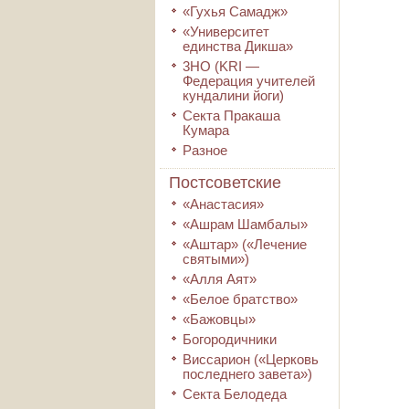
«Гухья Самадж»
«Университет
единства Дикша»
3HO (KRI ―
Федерация учителей
кундалини йоги)
Секта Пракаша
Кумара
Разное
Постсоветские
«Анастасия»
«Ашрам Шамбалы»
«Аштар» («Лечение
святыми»)
«Алля Аят»
«Белое братство»
«Бажовцы»
Богородичники
Виссарион («Церковь
последнего завета»)
Секта Белодеда