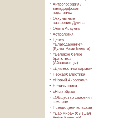
Антропософия /
вальдорфская
педагогика
Оккультные
воззрения Дугина
Ольга Асауляк
Астрология
Центр
«Благодарение»
(Культ Рами Блекта)
«Великое белое
братство»
(Айванховцы)
«Диагностика кармы»
Неокаббалистика
«Новый Акрополь»
Неоязычники
«Нью эйдж»
«Общество спасения
землян»
Псевдоцелительские
«Дар мира» (бывшая
Рейки Кадуцей)