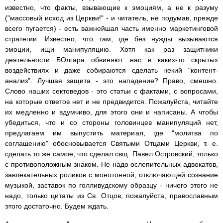
известно, что факты, взывающие к эмоциям, а не к разуму
("массовый исход из Церкви!" - и читатель, не подумав, прежде
всего пугается) - есть важнейшая часть именно маркетинговой
стратегии. Известно, что там, где без нужды вызываются
эмоции, ищи манипуляцию. Хотя как раз защитники
деятельности БОлгара обвиняют нас в каких-то скрытых
воздействиях и даже собираются сделать некий "контент-
анализ". Лучшая защита - это нападение? Право, смешно.
Слово наших сектоведов - это статьи с фактами, с вопросами,
на которые ответов нет и не предвидится. Пожалуйста, читайте
их медленно и вдумчиво, для этого они и написаны. А чтобы
убедиться, что и со стороны головинцев манипуляций нет,
предлагаем им выпустить материал, где "молитва по
соглашению" обосновывается Святыми Отцами Церкви, т. е.
сделать то же самое, что сделал свщ. Павел Островский, только
с противоположным знаком. Не надо ослепительных адвокатов,
завлекательных роликов с монотонной, отключающей сознание
музыкой, заставок по голливудскому образцу - ничего этого не
надо, только цитаты из Св. Отцов, пожалуйста, православным
этого достаточно. Будем ждать.