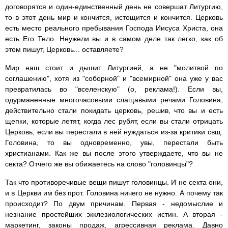
договорятся и один-единственный день не совершат Литургию,
то в этот день мир и кончится, истощится и кончится. Церковь
есть место реального пребывания Господа Иисуса Христа, она
есть Его Тело. Неужели вы и в самом деле так легко, как об
этом пишут, Церковь... оставляете?
Мир наш стоит и дышит Литургией, а не "молитвой по
соглашению", хотя из "соборной" и "всемирной" она уже у вас
превратилась во "вселенскую" (о, реклама!). Если вы,
одурманенные многочасовыми слащавыми речами Головина,
действительно стали покидать церковь, решив, что вы и есть
щепки, которые летят, когда лес рубят, если вы стали отрицать
Церковь, если вы перестали в ней нуждаться из-за критики свщ.
Головина, то вы одновременно, увы, перестали быть
христианами. Как же вы после этого утверждаете, что вы не
секта? Отчего же вы обижаетесь на слово "головинцы"?
Так что противоречивые вещи пишут головинцы. И не секта они,
и в Церкви им без прот. Головина ничего не нужно. А почему так
происходит? По двум причинам. Первая - недомыслие и
незнание простейших экклезиологических истин. А вторая -
маркетинг, законы продаж, агрессивная реклама. Давно