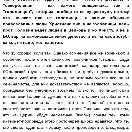
"оскорбления" - как самого священника, так и
"головинцев", которых вообще-то не существует, потому
что никакие они не головинцы, а самые обычные
православные люди. Христиане они, а не головинцы, ведь
прот. Головин ведет людей в Церковь и ко Христу, а не в
БОлгар на самоизмышленное действо и не на свой ютуб-
канал, не надо, мол наветов.
Что ж, хорошо, коли так. Однако сомнения все же возникают, и
особенно после статей самих же поклонников "старца". Когда
им указывают на явно сектантский характер деятельности
бОлгарской группы, они обижаются и требуют доказательств,
причем учебники сектоведения, по которым учатся все наши
семинаристы, для них доказательством не являются. Хорошо,
обойдемся без учебников, возьмем только то, что пишут сами
поклонники Головина. Думаю, что те, кто следит за событиями,
не раз читали или слышали, что т. н. "травля" (это слово
употребляется очень настойчиво) прот. Головина чревата тем,
что из Церкви уйдут несметные (якобы) сонмы тех, кому
интернет-проповеди этого протоиерея шибко нравятся. Что те,
кто сделал один шаг к храму после проповедей о. Владимира,