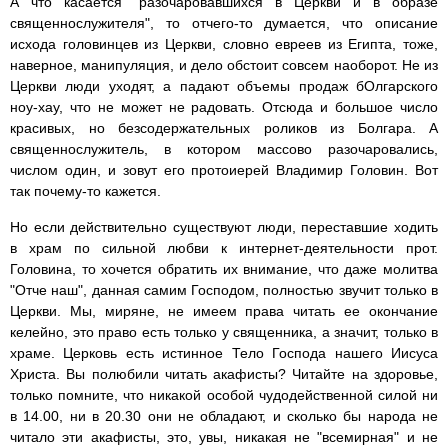
А что касается "разочаровавшихся в Церкви и в образе
священнослужителя", то отчего-то думается, что описание
исхода головинцев из Церкви, словно евреев из Египта, тоже,
наверное, манипуляция, и дело обстоит совсем наоборот. Не из
Церкви люди уходят, а падают объемы продаж бОлгарского
ноу-хау, что не может не радовать. Отсюда и большое число
красивых, но безсодержательных роликов из Болгара. А
священнослужитель, в котором массово разочаровались,
числом один, и зовут его протоиерей Владимир Головин. Вот
так почему-то кажется.
Но если действительно существуют люди, переставшие ходить
в храм по сильной любви к интернет-деятельности прот.
Головина, то хочется обратить их внимание, что даже молитва
"Отче наш", данная самим Господом, полностью звучит только в
Церкви. Мы, миряне, не имеем права читать ее окончание
келейно, это право есть только у священника, а значит, только в
храме. Церковь есть истинное Тело Господа нашего Иисуса
Христа. Вы полюбили читать акафисты? Читайте на здоровье,
только помните, что никакой особой чудодейственной силой ни
в 14.00, ни в 20.30 они не обладают, и сколько бы народа не
читало эти акафисты, это, увы, никакая не "всемирная" и не