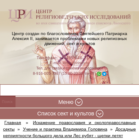
Центр создан по благословению Святейшего Патриарха
Алексия II,
занимается проблемами новых религиозных
движений, сект и культов
Тел./факс: +7-495-646-71-47
E-mail:
iriney@iriney.ru
Тел. для связи и приёма информации
8-916-005-7397 (10:00-20:00, пн-пт)
Меню
Cписок сект и культов
Главная
»
Искажение православия и околоправославные
секты
»
Учение и практика Владимира Головина
»
Досадные
неприятности большого дела или Лес рубят - щепки летят