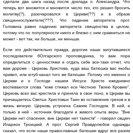
сделали два шага назад после доклада о. Александра. Что
теперь вот множится и множится число тех, кто решил бросить
молитву(?), разочаровался в Церкви(??) и в образе
священнослужителя(???). Что падение авторитета прот.
Головина равно падению авторитета священства в целом,
потому что по популярности никто и близко с ним сравниться не
может - вот так, ни больше, ни меньше.
Если это действительно правда, дорогие наши запутавшиеся
последователи бОлгарского проповедника, то вам пора
определиться с ценностями и отдать себе все-таки отчет, что
вам дороже - Церковь Христова, куда ваш батюшка вас якобы
привел, или ютуб-канал того же батюшки. Потому что именно о
Церкви и о Господе нашем Иисусе Христе ежедневно
воспеваются слова "юже стяжал еси Честною Твоею Кровию".
Церковь всех вас крестила и приняла в свое лоно, в Церкви вы
причащаетесь Святых Христовых Таин во оставление грехов и в
жизнь вечную. Церковь устроена Самим Господом. В ней, и
только в ней - источник благодати и живого опыта веры. "Вне
Церкви нет спасения, вне Церкви нет таинств" - говорил свщмч
Иларион Троицкий. А прот. Сергий Правдолюбов однажды
сказал, что если наши православные батюшки вдруг все разом