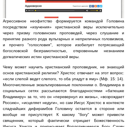
Агрессивное неофитство формируется командой Головина
посредством «изучения» христианской веры исключительно
через призму головинских проповедей, через слушание и
принятие разного рода вульгарных и неприличных головизмов,
и прочего "голословия", которое изобилует потрясающей
богословской безграмотностью, откровенным незнанием
догматических истин христианской веры.
Чему может научить христианский проповедник, не знающий
основ христианской религии? Христос отвечает на этот вопрос:
«если слепой ведет слепого, то оба упадут в яму» (Мф. 15: 14).
Многочисленные экзальтированные поклонники о. Владимира в
социальных сетях рассыпаются благодарностями «батюшке
Владимиру» за то, что он «перевернул их жизнь», «возрождает
Россию», «исцеляет недуги», но сам Иисус Христос в контексте
сладчайших дифирамбов Головину остается в стороне или
вообще не присутствует. К какому "богу" может привести
священник, который фактически отрицает Божественность
Иисуса Христа и приписывает Воплотившемуся Богу Слову