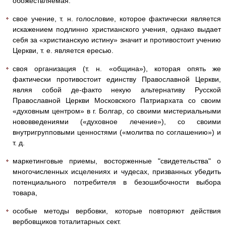
обожествляемая.
свое учение, т. н. голословие, которое фактически является
искажением подлинно христианского учения, однако выдает
себя за «христианскую истину» значит и противостоит учению
Церкви, т. е. является ересью.
своя организация (т. н. «община»), которая опять же
фактически противостоит единству Православной Церкви,
являя собой де-факто некую альтернативу Русской
Православной Церкви Московского Патриархата со своим
«духовным центром» в г. Болгар, со своими мистериальными
нововведениями («духовное лечение»), со своими
внутригрупповыми ценностями («молитва по соглашению») и
т. д.
маркетинговые приемы, восторженные "свидетельства" о
многочисленных исцелениях и чудесах, призванных убедить
потенциального потребителя в безошибочности выбора
товара,
особые методы вербовки, которые повторяют действия
вербовщиков тоталитарных сект.