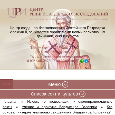
Центр создан по благословению Святейшего Патриарха
Алексия II,
занимается проблемами новых религиозных
движений, сект и культов
Тел./факс: +7-495-646-71-47
E-mail:
iriney@iriney.ru
Тел. для связи и приёма информации
8-916-005-7397 (10:00-20:00, пн-пт)
Меню
Cписок сект и культов
Главная
»
Искажение православия и околоправославные
секты
»
Учение и практика Владимира Головина
»
Кто
основал интернет-империю священника Владимира Головина?