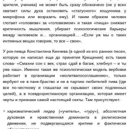
зрителя, ученика) не может быть сразу обозначено (не у всех
хватает силы духа остановить «статусного» кощунника у
микрофона или возразить ему). И таким образом человек
глотает «головизм» за «головизмом» и такая «пища» снижает
критичность мышления, убирает психологические барьеры
между человеком и… организацией… «Если уж мы о таких
интимных вещах говорим, то все – свои».
У рок-певца Константина Кинчева (в одной из его ранних песен,
которую он написал еще до принятия Крещения) есть такие
слова- «Смахни сон с век, страх сдай в багаж, хлебнул – и ты
уже наш». Именно такая же психологическая модель вербовки
работает в организации «молитвапосоглашению», только
вербуют не в панк-браство и не в партию любителей пива (где
все по-честному и глашатаи не скрывают своих подлинных
целей), а в псевдохристианскую организацию, которая имеет
черты и признаки самой настоящей секты. Там присутствуют:
харизматический лидер («учитель», «гуру»), абсолютная
духовная и нравственная доминанта в религиозном
движении, не подвергающаяся критике и фактически