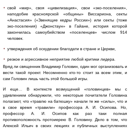
свой «мир», своя «цивилизация», свои «эко-поселения»,
наподобие красноярской «общины» Виссариона, секты
«Анастасия» («Звенящие кедры России») или секты (тоже
эко-поселения) «Джонстаун» в Гайане, история которой
закончилась самоубийством «поселенцев» числом 914
человек.
утверждения об оскудении благодати в стране и Церкви,
резкое и агрессивное неприятие любой критики лидера.
Вряд ли священник Владимир Головин, один мог организовать и
вести такой проект. Несомненно кто-то стоит за всем этим, и
сам Головин лишь часть этой большой игры.
И еще… В контексте возмущений «головинцев» мы с
удивлением обнаружили, что некоторые почитатели Головина
полагают, что «травлю на батюшку» начали те же «силы», что и
в свое время «травили» профессора А. И. Осипова. Но,
профессор А. И. Осипов как раз таки полная
противоположность протоиерею В. Головину. Дело в том, что
Алексей Ильич в своих лекциях и публичных выступлениях