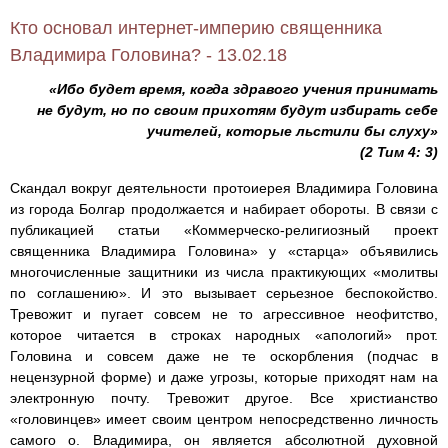
Кто основал интернет-империю священника
Владимира Головина? - 13.02.18
«Ибо будет время, когда здравого учения принимать
не будут, но по своим прихотям будут избирать себе
учителей, которые льстили бы слуху»
(2 Тим 4: 3)
Скандал вокруг деятельности протоиерея Владимира Головина
из города Болгар продолжается и набирает обороты. В связи с
публикацией статьи «Коммерческо-религиозный проект
священника Владимира Головина» у «старца» объявились
многочисленные защитники из числа практикующих «молитвы
по соглашению». И это вызывает серьезное беспокойство.
Тревожит и пугает совсем не то агрессивное неофитство,
которое читается в строках народных «апологий» прот.
Головина и совсем даже не те оскорбления (подчас в
нецензурной форме) и даже угрозы, которые приходят нам на
электронную почту. Тревожит другое. Все христианство
«головинцев» имеет своим центром непосредственно личность
самого о. Владимира, он является абсолютной духовной