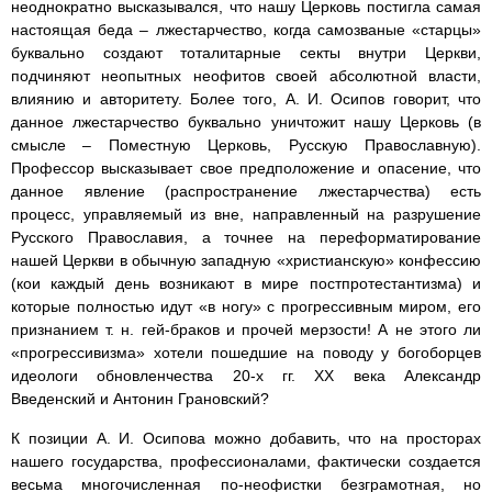
неоднократно высказывался, что нашу Церковь постигла самая
настоящая беда – лжестарчество, когда самозваные «старцы»
буквально создают тоталитарные секты внутри Церкви,
подчиняют неопытных неофитов своей абсолютной власти,
влиянию и авторитету. Более того, А. И. Осипов говорит, что
данное лжестарчество буквально уничтожит нашу Церковь (в
смысле – Поместную Церковь, Русскую Православную).
Профессор высказывает свое предположение и опасение, что
данное явление (распространение лжестарчества) есть
процесс, управляемый из вне, направленный на разрушение
Русского Православия, а точнее на переформатирование
нашей Церкви в обычную западную «христианскую» конфессию
(кои каждый день возникают в мире постпротестантизма) и
которые полностью идут «в ногу» с прогрессивным миром, его
признанием т. н. гей-браков и прочей мерзости! А не этого ли
«прогрессивизма» хотели пошедшие на поводу у богоборцев
идеологи обновленчества 20-х гг. XX века Александр
Введенский и Антонин Грановский?
К позиции А. И. Осипова можно добавить, что на просторах
нашего государства, профессионалами, фактически создается
весьма многочисленная по-неофистки безграмотная, но