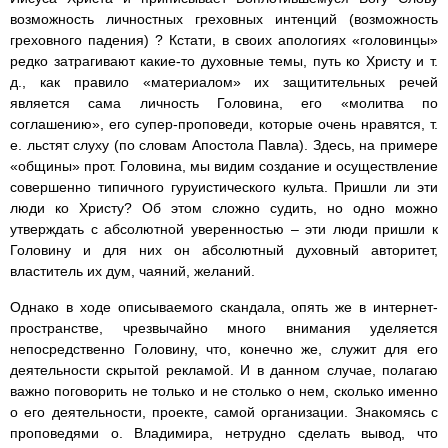
возможность личностных греховных интенций (возможность
греховного падения) ? Кстати, в своих апологиях «головинцы»
редко затрагивают какие-то духовные темы, путь ко Христу и т.
д., как правило «материалом» их защитительных речей
является сама личность Головина, его «молитва по
соглашению», его супер-проповеди, которые очень нравятся, т.
е. льстят слуху (по словам Апостола Павла). Здесь, на примере
«общины» прот. Головина, мы видим создание и осуществление
совершенно типичного гуруистического культа. Пришли ли эти
люди ко Христу? Об этом сложно судить, но одно можно
утверждать с абсолютной уверенностью – эти люди пришли к
Головину и для них он абсолютный духовный авторитет,
властитель их дум, чаяний, желаний.
Однако в ходе описываемого скандала, опять же в интернет-
пространстве, чрезвычайно много внимания уделяется
непосредственно Головину, что, конечно же, служит для его
деятельности скрытой рекламой. И в данном случае, полагаю
важно поговорить не только и не столько о нем, сколько именно
о его деятельности, проекте, самой организации. Знакомясь с
проповедями о. Владимира, нетрудно сделать вывод, что