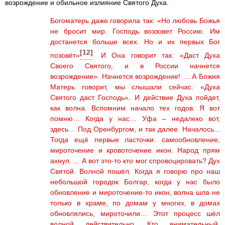
возрождение и обильное излияние Святого Духа.
Богоматерь даже говорила так: «Но любовь Божья
не бросит мир. Господь воззовет Россию. Им
достанется больше всех. Но и их первых Бог
[12]
позовёт»
. И Она говорит так: «Даст Духа
Своего Святого, и в России начнется
возрождение». Начнется возрождение! … А Божия
Матерь говорит, мы слышали сейчас: «Духа
Святого даст Господь». И действие Духа пойдет,
как волна. Вспомним начало тех годов. Я вот
помню… Когда у нас… Уфа – недалеко вот,
здесь… Под Оренбургом, и так далее. Началось...
Тогда ещё первые ласточки: самообновление,
мироточение и кровоточение икон. Народ прям
ахнул. ... А вот это-то кто мог спровоцировать? Дух
Святой. Волной пошёл. Когда я говорю про наш
небольшой городок Болгар, когда у нас было
обновление и мироточение-то икон, волна шла не
только в храме, по домам у многих, в домах
обновлялись, мироточили… Этот процесс шёл
волной действительно. Кто внимательный,