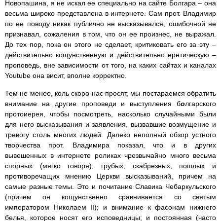
Новопашина, я не искал ее специально на сайте Болгара – она
весьма широко представлена в интернете. Сам прот. Владимир
по ее поводу никак публично не высказывался, ошибочной не
признавал, сожаления в том, что он ее произнес, не выражал.
До тех пор, пока он этого не сделает, критиковать его за эту –
действительно кощунственную и действительно еретическую –
проповедь, вне зависимости от того, на каких сайтах и каналах
Youtube она висит, вполне корректно.
Тем не менее, коль скоро нас просят, мы постараемся обратить
внимание на другие проповеди и выступления б
о
лгарского
протоиерея, чтобы посмотреть, насколько случайными были
для него высказывания и заявления, вызвавшие возмущение и
тревогу столь многих людей. Далеко неполный обзор устного
творчества прот. Владимира показал, что и в других
вывешенных в интернете роликах чрезвычайно много весьма
спорных (мягко говоря), грубых, скабрезных, пошлых и
противоречащих мнению Церкви высказываний, причем на
самые разные темы. Это и почитание Славика Чебаркульского
(причем он кощунственно сравнивается со святым
императором Николаем II); и внимание к фасонам нижнего
белья, которое носят его исповедницы; и постоянная (часто