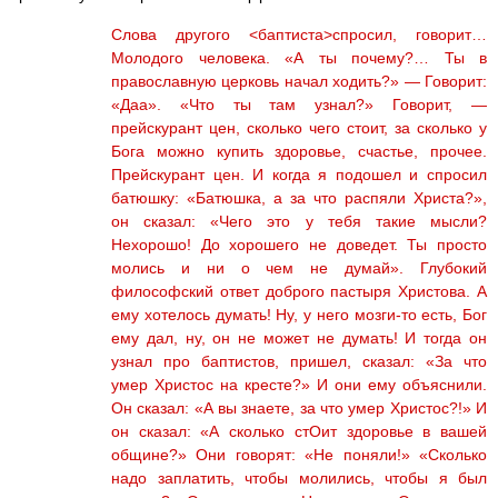
Слова другого <баптиста>спросил, говорит…
Молодого человека. «А ты почему?… Ты в
православную церковь начал ходить?» — Говорит:
«Даа». «Что ты там узнал?» Говорит, —
прейскурант цен, сколько чего стоит, за сколько у
Бога можно купить здоровье, счастье, прочее.
Прейскурант цен. И когда я подошел и спросил
батюшку: «Батюшка, а за что распяли Христа?»,
он сказал: «Чего это у тебя такие мысли?
Нехорошо! До хорошего не доведет. Ты просто
молись и ни о чем не думай». Глубокий
философский ответ доброго пастыря Христова. А
ему хотелось думать! Ну, у него мозги-то есть, Бог
ему дал, ну, он не может не думать! И тогда он
узнал про баптистов, пришел, сказал: «За что
умер Христос на кресте?» И они ему объяснили.
Он сказал: «А вы знаете, за что умер Христос?!» И
он сказал: «А сколько стОит здоровье в вашей
общине?» Они говорят: «Не поняли!» «Сколько
надо заплатить, чтобы молились, чтобы я был