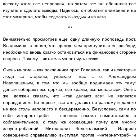
клевету «там все неправда», но затем все же обещался все
изучить и сделать выводы. Надеюсь, он обратит внимание и на
этот материал, чтобы «сделать выводы» и из него.
***
Внимательно просмотрев ещё одну длинную проповедь прот.
Владимира, я понял, что прежде чем приступить к ее разбору,
необходимо вновь кратко остановиться на финансовой стороне
вопроса. Почему – читатель узнает чуть позже.
Очень многие – как поклонники прот. Головина, так и некоторые
люди со стороны, упрекают нас с о. Александром
Новопашиным, в том, что мы вообще поднимаем эту тему:
деньги собирают все церкви, все храмы, все монастыри. Опять
же, должен сказать, что «так делают все» не является
оправданием. Во-первых, все это делают по-разному и далеко
не все столь напористо и бесцеремонно. Безусловно, сами по
себе интернет-требы – явление весьма сомнительное и
соблазнительное, к тому же создающее почву для многих
злоупотреблений. Митрополит Волоколамский Иларион
совершенно справедливо выступал против «интернет-треб» и