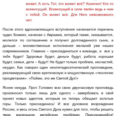
может. А есть Тот, кто может всё? Конечно! Кто-то
всемогущий. Всемогущий в силе явлён ведь к нам
с тобой. Он может всё. Для Него невозможного
нет.
После этого вдохновляющего вступления начинается перечень
чудес Божиих, начиная с Авраама, который также, оказывается,
молился по соглашению и получил долгожданного сына, а
дальше – множественные исполнения желаний уже наших
современников. Главное – присоединиться к команде, и все у
тебя будет! Здоровье будет, деньги будут, работа хорошая
будет, семья, дети – будут! Не будет только проблем, несчастий,
неудач. Как говорил один неопятидесятнический проповедник,
рекламирующий свою еретическую и кощунственную «теологию
процветания»: «Пойми, это же Святой Дух!»
Яснее некуда. Прот. Головин всю свою двухчасовую проповедь
произносил только лишь для одного – завербовать в свой
проект новых адептов, которым он теперь обещает золотые
горы. Только присоединись! И все духовное возрождение
России, и весь огонь Святого Духа нужен для того, чтобы решить
твою маленькую житейскую проблему. Присоединяйся!