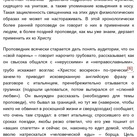
сидящего на унитазе, а также упоминание ковыряния в носу.
Такая зацикленность священника на этих двух физиологических
образах не может не настораживать. В этой хронологически
более ранней проповеди он говорит о них в применении к
людям, в более поздней проповеди, как мы уже знаем, дерзает
применить их ко Христу.
Проповедник всячески старается дать понять аудитории, что он
«свой парень» – говорит нарочито грубовато, рассказывает, как
он свысока общался с «нерусскими» и «неправославными»,
[6]
грубо искажает возглас «Христос воскресе» по-гречески
,
зачем-то приводит исковерканную английскую фразу в
разговоре с итальянцем, пренебрежительно отзывается о
грузинах (подошли целоваться, потом вытирался от «слюней
любви»). Он вынужден рассказать (необходимо для темы
проповеди), что бывал за границей, но тут же (наверное, чтобы
никто не обвинил в роскошной жизни и сверхдоходах) сообщает,
что очень там страдал: в ответ итальянцу, спросившего его о
сроках поездки, якобы резко ответил, что его уже тошнит от
«ваших спагетти» и сейчас он, наконец-то едет домой, чтобы
вволю натрескаться «человеческой еды» – борща. Цель