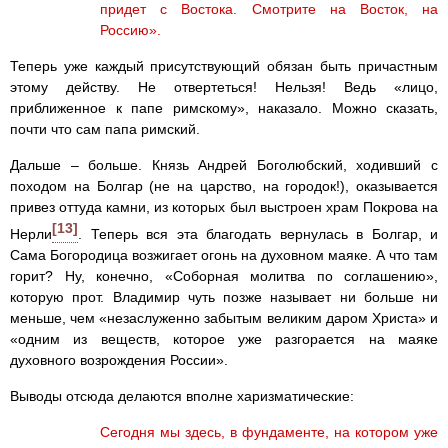
придет с Востока. Смотрите на Восток, на
Россию».
Теперь уже каждый присутствующий обязан быть причастным
этому действу. Не отвертеться! Нельзя! Ведь «лицо,
приближенное к папе римскому», наказало. Можно сказать,
почти что сам папа римский.
Дальше – больше. Князь Андрей Боголюбский, ходивший с
походом на Болгар (не на царство, на городок!), оказывается
привез оттуда камни, из которых был выстроен храм Покрова на
[13]
Нерли
. Теперь вся эта благодать вернулась в Болгар, и
Сама Богородица возжигает огонь на духовном маяке. А что там
горит? Ну, конечно, «Соборная молитва по соглашению»,
которую прот. Владимир чуть позже называет ни больше ни
меньше, чем «незаслуженно забытым великим даром Христа» и
«одним из веществ, которое уже разгорается на маяке
духовного возрождения России».
Выводы отсюда делаются вполне харизматические:
Сегодня мы здесь, в фундаменте, на котором уже