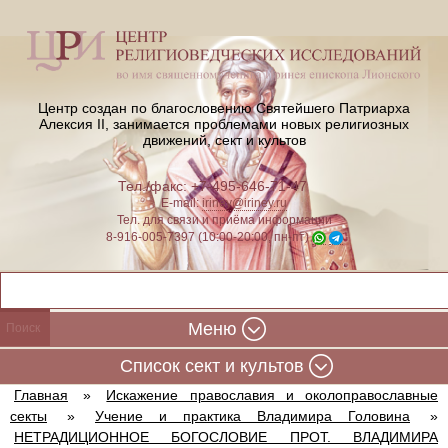
Центр создан по благословению Святейшего Патриарха
Алексия II,
занимается проблемами новых религиозных
движений, сект и культов
Тел./факс: +7-495-646-71-47
E-mail:
iriney@iriney.ru
Тел. для связи и приёма информации
8-916-005-7397 (10:00-20:00, пн-пт)
Меню
Cписок сект и культов
Главная
»
Искажение православия и околоправославные
секты
»
Учение и практика Владимира Головина
»
НЕТРАДИЦИОННОЕ БОГОСЛОВИЕ ПРОТ. ВЛАДИМИРА