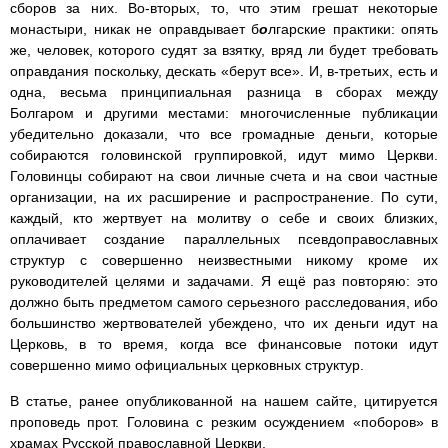
сборов за них. Во-вторых, то, что этим грешат некоторые
монастыри, никак не оправдывает б
о
лгарские практики: опять
же, человек, которого судят за взятку, вряд ли будет требовать
оправдания поскольку, дескать «берут все». И, в-третьих, есть и
одна, весьма принципиальная разница в сборах между
Болгаром и другими местами: многочисленные публикации
убедительно доказали, что все громадные деньги, которые
собираются головинской группировкой, идут мимо Церкви.
Головинцы собирают на свои личные счета и на свои частные
организации, на их расширение и распространение. По сути,
каждый, кто жертвует на молитву о себе и своих близких,
оплачивает создание параллельных псевдоправославных
структур с совершенно неизвестными никому кроме их
руководителей целями и задачами. Я ещё раз повторяю: это
должно быть предметом самого серьезного расследования, ибо
большинство жертвователей убеждено, что их деньги идут на
Церковь, в то время, когда все финансовые потоки идут
совершенно мимо официальных церковных структур.
В статье, ранее опубликованной на нашем сайте, цитируется
проповедь прот. Головина с резким осуждением «поборов» в
храмах Русской православной Церкви.