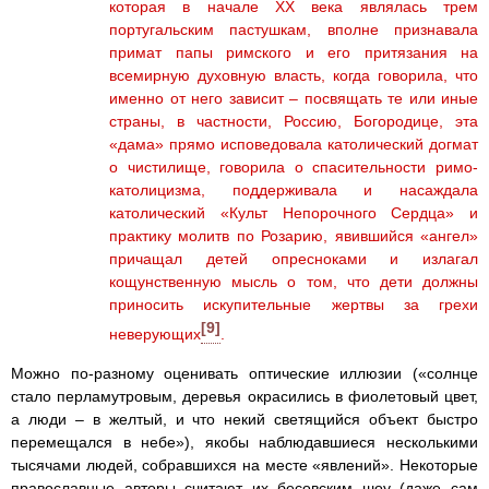
которая в начале ХХ века являлась трем
португальским пастушкам, вполне признавала
примат папы римского и его притязания на
всемирную духовную власть, когда говорила, что
именно от него зависит – посвящать те или иные
страны, в частности, Россию, Богородице, эта
«дама» прямо исповедовала католический догмат
о чистилище, говорила о спасительности римо-
католицизма, поддерживала и насаждала
католический «Культ Непорочного Сердца» и
практику молитв по Розарию, явившийся «ангел»
причащал детей опресноками и излагал
кощунственную мысль о том, что дети должны
приносить искупительные жертвы за грехи
[9]
неверующих
.
Можно по-разному оценивать оптические иллюзии («солнце
стало перламутровым, деревья окрасились в фиолетовый цвет,
а люди – в желтый, и что некий светящийся объект быстро
перемещался в небе»), якобы наблюдавшиеся несколькими
тысячами людей, собравшихся на месте «явлений». Некоторые
православные авторы считают их бесовским шоу (даже сам