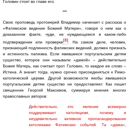
Головин стоит во главе его.
***
Свою проповедь протоиерей Владимир начинает с рассказа о
«Фатимском видении Божией Матери», говоря о нем как о
доказанном факте, чуде, не нуждающемся в каком-либо
[8]
подтверждении или проверке
. На самом деле, человек,
признающий подлинность фатимских видений, должен признать
и истинность папизма. Если явившееся португальским детям
существо, которое они называли «дамой» – действительно
Божия Матерь, как считает прот. Головин, то каждое ее слово –
Истина. А значит тогда, нужно срочно присоединяться к Римо-
католической церкви. Другой возможности якобы явившееся
португальским детям существо не предоставляет. Как пишет
священник Георгий Максимов, суммируя мнения многих
православных авторов:
Действительно, это явление всемерно
поддерживает католицизм, почему и
неудивительно активное пропагандирование
католиками Фатимских событий. Та «дама»,