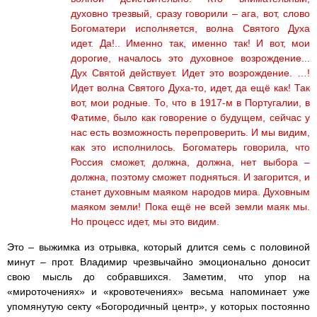
духовно трезвый, сразу говорили – ага, вот, слово
Богоматери исполняется, волна Святого Духа
идет. Да!.. Именно так, именно так! И вот, мои
дорогие, началось это духовное возрождение...
Дух Святой действует. Идет это возрождение. …!
Идет волна Святого Духа-то, идет, да ещё как! Так
вот, мои родные. То, что в 1917-м в Португалии, в
Фатиме, было как говорение о будущем, сейчас у
нас есть возможность перепроверить. И мы видим,
как это исполнилось. Богоматерь говорила, что
Россия сможет, должна, должна, нет выбора –
должна, поэтому сможет подняться. И загорится, и
станет духовным маяком народов мира. Духовным
маяком земли! Пока ещё не всей земли маяк мы.
Но процесс идет, мы это видим.
Это – выжимка из отрывка, который длится семь с половиной
минут – прот. Владимир чрезвычайно эмоционально доносит
свою мысль до собравшихся. Заметим, что упор на
«мироточениях» и «кровотечениях» весьма напоминает уже
упомянутую секту «Богородичный центр», у которых постоянно