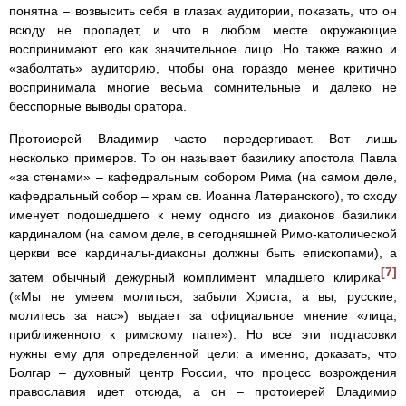
понятна – возвысить себя в глазах аудитории, показать, что он
всюду не пропадет, и что в любом месте окружающие
воспринимают его как значительное лицо. Но также важно и
«заболтать» аудиторию, чтобы она гораздо менее критично
воспринимала многие весьма сомнительные и далеко не
бесспорные выводы оратора.
Протоиерей Владимир часто передергивает. Вот лишь
несколько примеров. То он называет базилику апостола Павла
«за стенами» – кафедральным собором Рима (на самом деле,
кафедральный собор – храм св. Иоанна Латеранского), то сходу
именует подошедшего к нему одного из диаконов базилики
кардиналом (на самом деле, в сегодняшней Римо-католической
церкви все кардиналы-диаконы должны быть епископами), а
[7]
затем обычный дежурный комплимент младшего клирика
(«Мы не умеем молиться, забыли Христа, а вы, русские,
молитесь за нас») выдает за официальное мнение «лица,
приближенного к римскому папе»). Но все эти подтасовки
нужны ему для определенной цели: а именно, доказать, что
Болгар – духовный центр России, что процесс возрождения
православия идет отсюда, а он – протоиерей Владимир