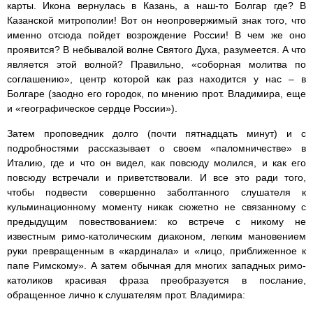
карты. Икона вернулась в Казань, а наш-то Болгар где? В
Казанской митрополии! Вот он неопровержимый знак того, что
именно отсюда пойдет возрождение России! В чем же оно
проявится? В небывалой волне Святого Духа, разумеется. А что
является этой волной? Правильно, «соборная молитва по
соглашению», центр которой как раз находится у нас – в
Болгаре (заодно его городок, по мнению прот. Владимира, еще
и «географическое сердце России»).
Затем проповедник долго (почти пятнадцать минут) и с
подробностями рассказывает о своем «паломничестве» в
Италию, где и что он видел, как повсюду молился, и как его
повсюду встречали и приветствовали. И все это ради того,
чтобы подвести совершенно заболтанного слушателя к
кульминационному моменту никак сюжетно не связанному с
предыдущим повествованием: ко встрече с никому не
известным римо-католическим диаконом, легким мановением
руки превращенным в «кардинала» и «лицо, приближенное к
папе Римскому». А затем обычная для многих западных римо-
католиков красивая фраза преобразуется в послание,
обращенное лично к слушателям прот. Владимира: