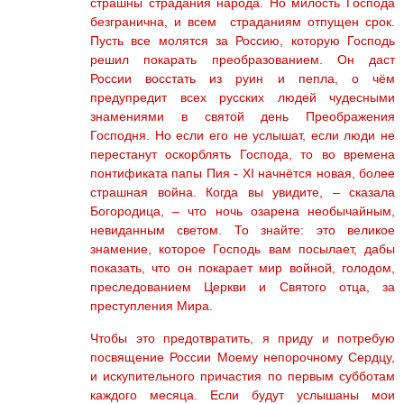
страшны страдания народа. Но милость Господа
безгранична, и всем страданиям отпущен срок.
Пусть все молятся за Россию, которую Господь
решил покарать преобразованием. Он даст
России восстать из руин и пепла, о чём
предупредит всех русских людей чудесными
знамениями в святой день Преображения
Господня. Но если его не услышат, если люди не
перестанут оскорблять Господа, то во времена
понтификата папы Пия - XI начнётся новая, более
страшная война. Когда вы увидите, – сказала
Богородица, – что ночь озарена необычайным,
невиданным светом. То знайте: это великое
знамение, которое Господь вам посылает, дабы
показать, что он покарает мир войной, голодом,
преследованием Церкви и Святого отца, за
преступления Мира.
Чтобы это предотвратить, я приду и потребую
посвящение России Моему непорочному Сердцу,
и искупительного причастия по первым субботам
каждого месяца. Если будут услышаны мои