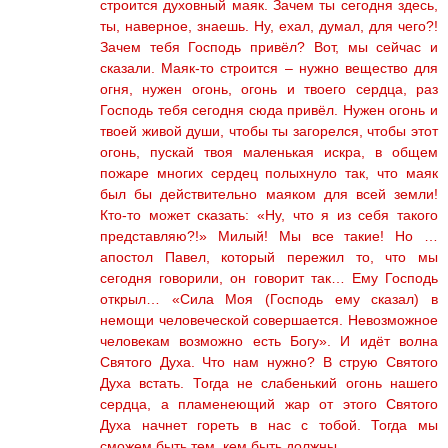
строится духовный маяк. Зачем ты сегодня здесь,
ты, наверное, знаешь. Ну, ехал, думал, для чего?!
Зачем тебя Господь привёл? Вот, мы сейчас и
сказали. Маяк-то строится – нужно вещество для
огня, нужен огонь, огонь и твоего сердца, раз
Господь тебя сегодня сюда привёл. Нужен огонь и
твоей живой души, чтобы ты загорелся, чтобы этот
огонь, пускай твоя маленькая искра, в общем
пожаре многих сердец полыхнуло так, что маяк
был бы действительно маяком для всей земли!
Кто-то может сказать: «Ну, что я из себя такого
представляю?!» Милый! Мы все такие! Но …
апостол Павел, который пережил то, что мы
сегодня говорили, он говорит так… Ему Господь
открыл… «Сила Моя (Господь ему сказал) в
немощи человеческой совершается. Невозможное
человекам возможно есть Богу». И идёт волна
Святого Духа. Что нам нужно? В струю Святого
Духа встать. Тогда не слабенький огонь нашего
сердца, а пламенеющий жар от этого Святого
Духа начнет гореть в нас с тобой. Тогда мы
сможем быть тем, кем быть должны.