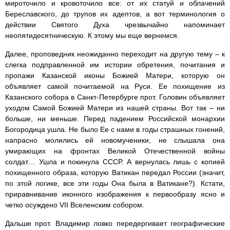
мироточило и кровоточило все: от их статуй и облачений
Береславского, до трупов их адептов, а вот терминология о
действии Святого Духа чрезвычайно напоминает
неопятидесятническую. К этому мы еще вернемся.
Далее, проповедник неожиданно переходит на другую тему – к
слегка подправленной им истории обретения, почитания и
пропажи Казанской иконы Божией Матери, которую он
объявляет самой почитаемой на Руси. Ее похищение из
Казанского собора в Санкт-Петербурге прот. Головин объявляет
уходом Самой Божией Матери из нашей страны. Вот так – ни
больше, ни меньше. Перед падением Российской монархии
Богородица ушла. Не было Ее с нами в годы страшных гонений,
напрасно молились ей новомученики, не слышала она
умирающих на фронтах Великой Отечественной войны
солдат… Ушла и покинула СССР. А вернулась лишь с копией
похищенного образа, которую Ватикан передал России (значит,
по этой логике, все эти годы Она была в Ватикане?). Кстати,
приравнивание иконного изображения к первообразу ясно и
четко осуждено VII Вселенским собором.
Дальше прот. Владимир ловко передергивает географические