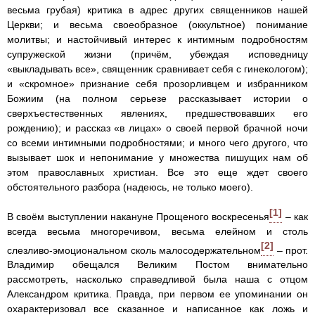
весьма грубая) критика в адрес других священников нашей
Церкви; и весьма своеобразное (оккультное) понимание
молитвы; и настойчивый интерес к интимным подробностям
супружеской жизни (причём, убеждая исповедницу
«выкладывать все», священник сравнивает себя с гинекологом);
и «скромное» признание себя прозорливцем и избранником
Божиим (на полном серьезе рассказывает истории о
сверхъестественных явлениях, предшествовавших его
рождению); и рассказ «в лицах» о своей первой брачной ночи
со всеми интимными подробностями; и много чего другого, что
вызывает шок и непонимание у множества пишущих нам об
этом православных христиан. Все это еще ждет своего
обстоятельного разбора (надеюсь, не только моего).
[1]
В своём выступлении накануне Прощеного воскресенья
– как
всегда весьма многоречивом, весьма елейном и столь
[2]
слезливо-эмоциональном сколь малосодержательном
– прот.
Владимир обещался Великим Постом внимательно
рассмотреть, насколько справедливой была наша с отцом
Александром критика. Правда, при первом ее упоминании он
охарактеризовал все сказанное и написанное как ложь и