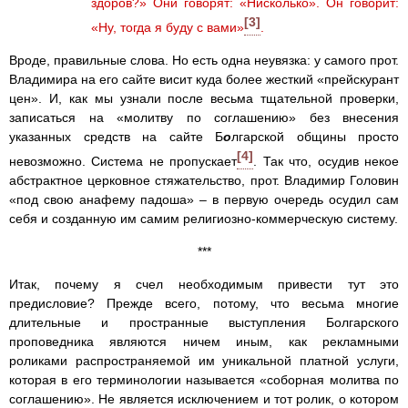
здоров?» Они говорят: «Нисколько». Он говорит:
[3]
«Ну, тогда я буду с вами»
.
Вроде, правильные слова. Но есть одна неувязка: у самого прот.
Владимира на его сайте висит куда более жесткий «прейскурант
цен». И, как мы узнали после весьма тщательной проверки,
записаться на «молитву по соглашению» без внесения
указанных средств на сайте Б
о
лгарской общины просто
[4]
невозможно. Система не пропускает
. Так что, осудив некое
абстрактное церковное стяжательство, прот. Владимир Головин
«под свою анафему падоша» – в первую очередь осудил сам
себя и созданную им самим религиозно-коммерческую систему.
***
Итак, почему я счел необходимым привести тут это
предисловие? Прежде всего, потому, что весьма многие
длительные и пространные выступления Болгарского
проповедника являются ничем иным, как рекламными
роликами распространяемой им уникальной платной услуги,
которая в его терминологии называется «соборная молитва по
соглашению». Не является исключением и тот ролик, о котором