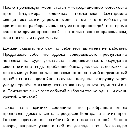
После публикации моей статьи «Нетрадиционное богословие
прот. Владимира Головина», поклонники б
о
лгарского
священника стали упрекать меня в том, что я избрал для
критического разбора лишь одну из его проповедей, в то время
как сотни других проповедей – не только вполне православны,
но и полезны и поучительны.
Должен сказать, что сам по себе этот аргумент не работает.
Представьте себе, что адвокат совершившего преступление
человека на суде доказывает неправомочность осуждения
своего клиента: ведь ограбление банка длилось всего каких-то
десять минут. Все остальное время этого дня мой подзащитный
провёл вполне достойно: погулял, покушал, старушку через
улицу перевёл, мальчику посоветовал слушаться родителей и т.
д. Почему же вы из всех событий выбрали только один – и очень
краткий – эпизод?
Также наши критики сообщили, что разобранная мною
проповедь, дескать, снята с ресурсов Болгара, а значит, прот.
Головин признал ее ошибочной и покаялся в ней. Честно
говоря, впервые узнав о ней из доклада прот. Александра