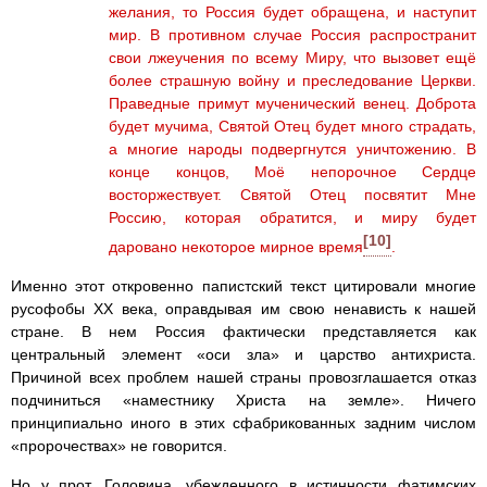
желания, то Россия будет обращена, и наступит
мир. В противном случае Россия распространит
свои лжеучения по всему Миру, что вызовет ещё
более страшную войну и преследование Церкви.
Праведные примут мученический венец. Доброта
будет мучима, Святой Отец будет много страдать,
а многие народы подвергнутся уничтожению. В
конце концов, Моё непорочное Сердце
восторжествует. Святой Отец посвятит Мне
Россию, которая обратится, и миру будет
[10]
даровано некоторое мирное время
.
Именно этот откровенно папистский текст цитировали многие
русофобы ХХ века, оправдывая им свою ненависть к нашей
стране. В нем Россия фактически представляется как
центральный элемент «оси зла» и царство антихриста.
Причиной всех проблем нашей страны провозглашается отказ
подчиниться «наместнику Христа на земле». Ничего
принципиально иного в этих сфабрикованных задним числом
«пророчествах» не говорится.
Но у прот. Головина, убежденного в истинности фатимских