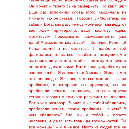
Он может и твоего сына развернуть. Но как? Как?
Ещё раз вспомним слова этого кардинала из
Рима-то, как он сказал… Говорит… «Молитесь, мы
забыли Бога, мы разучились молиться, мы ведь от
вас ждем примера-то, вашу молитву ждем,
молитесь!» Подсказка-то разжеванная-то уже
дана! А можно не молиться? – Конечно. Конечно!
Легко можно и не молиться. Я далёк от той
фантастики, что вы все – слабые и никакущие, что
вы приехали для того, чтобы… потому что ничего
не хотите делать сами. Кто бы вашу проблему за
вас решил бы. Я далек от этой мысли. Я знаю, что
это неправда. Я знаю, что вы многие… ваши
проблемы, с которыми вы приехали, вы их
пробовали решать, старались, но ваш приезд
сегодня говорит о том, что результат-то невелик.
Вот о чём разговор. Значит, мы с тобой убедились,
пробовали решать своим проблемы… в чём? В
чем убедились? Что мы с тобой – просто
человеки, и у нас есть границы возможностей. Ты
всё можешь? – И я не всё. Никто из людей всё не