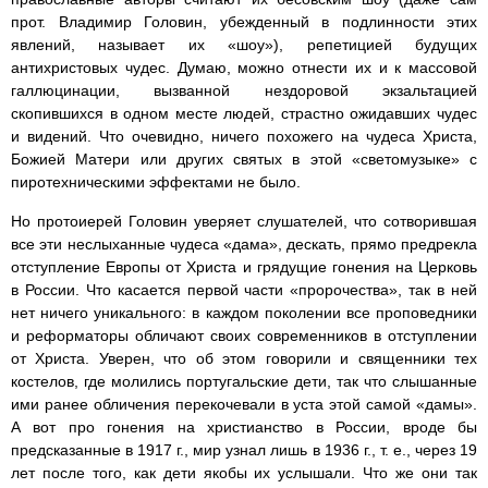
прот. Владимир Головин, убежденный в подлинности этих
явлений, называет их «шоу»), репетицией будущих
антихристовых чудес. Думаю, можно отнести их и к массовой
галлюцинации, вызванной нездоровой экзальтацией
скопившихся в одном месте людей, страстно ожидавших чудес
и видений. Что очевидно, ничего похожего на чудеса Христа,
Божией Матери или других святых в этой «светомузыке» с
пиротехническими эффектами не было.
Но протоиерей Головин уверяет слушателей, что сотворившая
все эти неслыханные чудеса «дама», дескать, прямо предрекла
отступление Европы от Христа и грядущие гонения на Церковь
в России. Что касается первой части «пророчества», так в ней
нет ничего уникального: в каждом поколении все проповедники
и реформаторы обличают своих современников в отступлении
от Христа. Уверен, что об этом говорили и священники тех
костелов, где молились португальские дети, так что слышанные
ими ранее обличения перекочевали в уста этой самой «дамы».
А вот про гонения на христианство в России, вроде бы
предсказанные в 1917 г., мир узнал лишь в 1936 г., т. е., через 19
лет после того, как дети якобы их услышали. Что же они так