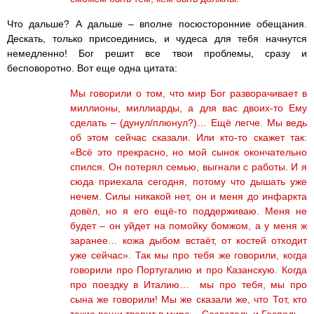
Что дальше? А дальше – вполне посюсторонние обещания.
Дескать, только присоединись, и чудеса для тебя начнутся
немедленно! Бог решит все твои проблемы, сразу и
бесповоротно. Вот еще одна цитата:
Мы говорили о том, что мир Бог разворачивает в
миллионы, миллиарды, а для вас двоих-то Ему
сделать – (дунул/плюнул?)… Ещё легче. Мы ведь
об этом сейчас сказали. Или кто-то скажет так:
«Всё это прекрасно, но мой сынок окончательно
спился. Он потерял семью, выгнали с работы. И я
сюда приехала сегодня, потому что дышать уже
нечем. Силы никакой нет, он и меня до инфаркта
довёл, но я его ещё-то поддерживаю. Меня не
будет – он уйдет на помойку бомжом, а у меня ж
заранее… кожа дыбом встаёт, от костей отходит
уже сейчас». Так мы про тебя же говорили, когда
говорили про Португалию и про Казанскую. Когда
про поездку в Италию… мы про тебя, мы про
сына же говорили! Мы же сказали же, что Тот, кто
такие вещи творит в мире – Создатель и Господь –