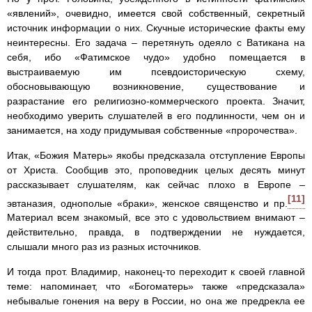
«явлений», очевидно, имеется свой собственный, секретный
источник информации о них. Скучные исторические факты ему
неинтересны. Его задача – перетянуть одеяло с Ватикана на
себя, ибо «Фатимское чудо» удобно помещается в
выстраиваемую им псевдоисторическую схему,
обосновывающую возникновение, существование и
разрастание его религиозно-коммерческого проекта. Значит,
необходимо уверить слушателей в его подлинности, чем он и
занимается, на ходу придумывая собственные «пророчества».
Итак, «Божия Матерь» якобы предсказала отступление Европы
от Христа. Сообщив это, проповедник целых десять минут
рассказывает слушателям, как сейчас плохо в Европе –
[11]
эвтаназия, однополые «браки», женское священство и пр.
Материал всем знакомый, все это с удовольствием внимают –
действительно, правда, в подтверждении не нуждается,
слышали много раз из разных источников.
И тогда прот. Владимир, наконец-то переходит к своей главной
теме: напоминает, что «Богоматерь» также «предсказала»
небывалые гонения на веру в России, но она же предрекла ее