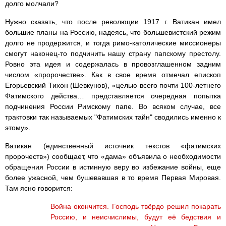
долго молчали?
Нужно сказать, что после революции 1917 г. Ватикан имел
большие планы на Россию, надеясь, что большевистский режим
долго не продержится, и тогда римо-католические миссионеры
смогут наконец-то подчинить нашу страну папскому престолу.
Ровно эта идея и содержалась в провозглашенном задним
числом «пророчестве». Как в свое время отмечал епископ
Егорьевский Тихон (Шевкунов), «целью всего почти 100-летнего
Фатимского действа… представляется очередная попытка
подчинения России Римскому папе. Во всяком случае, все
трактовки так называемых "Фатимских тайн" сводились именно к
этому».
Ватикан (единственный источник текстов «фатимских
пророчеств») сообщает, что «дама» объявила о необходимости
обращения России в истинную веру во избежание войны, еще
более ужасной, чем бушевавшая в то время Первая Мировая.
Там ясно говорится:
Война окончится. Господь твёрдо решил покарать
Россию, и неисчислимы, будут её бедствия и