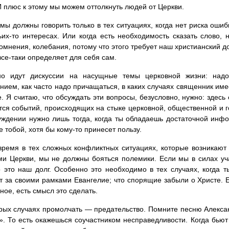
И плюс к этому мы можем оттолкнуть людей от Церкви.
мы должны говорить только в тех ситуациях, когда нет риска оши
ьих-то интересах. Или когда есть необходимость сказать слово,
сомнения, колебания, потому что этого требует наш христианский до
все-таки определяет для себя сам.
но идут дискуссии на насущные темы церковной жизни: над
ием, как часто надо причащаться, в каких случаях священник име
. Я считаю, что обсуждать эти вопросы, безусловно, нужно: здесь 
тся событий, происходящих на стыке церковной, общественной и г
уждении нужно лишь тогда, когда ты обладаешь достаточной инфор
е тобой, хотя бы кому-то принесет пользу.
время в тех сложных конфликтных ситуациях, которые возникают
и Церкви, мы не должны бояться полемики. Если мы в силах уча
о это наш долг. Особенно это необходимо в тех случаях, когда 
т за своими рамками Евангелие; что спорящие забыли о Христе.
рное, есть смысл это сделать.
рых случаях промолчать — предательство. Помните песню Алекс
». То есть окажешься соучастником несправедливости. Когда бьют