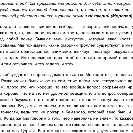
рировать ее? Как призваны мы решать для себя этот вопрос,
учай техника духовной безопасности, и если да, то какие ее
главный редактор нашего журнала игумен
Нектарий (Морозов)
ворить о главном принципе выбора — говорить или молчать, 
вать его, то, наверное, нужно смотреть, насколько эта дискуссия 
од собой почву. Бывают ведь дискуссии, которые явно носят 
рованы. Мы понимаем, какие фабрики троллей существуют в Инте
ает к себе общественное внимание, шокируя, эпатируя окружаю
, скандал. Им непременно надо, чтоб не только по прямой пришел
 и там отскочило, и тех задело, и этих…
ас обсуждается вопрос о домогательствах. Мне кажется, что здесь
Разве может быть какое-то сомнение в том, что сексуальное д
м, плохо это или хорошо, то это вообще вопрос сохранения нр
и хорошо, что на это нет должной реакции, то это вопрос соверше
емся обсуждать его в этой плоскости, тотчас же наступим на гра
оворим. Ведь мы не знаем, имели ли место домогательства в 
 точности, ведь это не пожар в Кемерово, который явно был, и
. Когда же мы говорим о том, чего наверняка не знаем, то каждо
ащено против нас. Причем если это говорит священник, то неважно,
ставитель Церкви. В итоге мы все окажемся в двусмысленном п