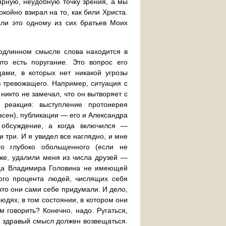
лярную, неудобную точку зрения, а мы
койно взирал на то, как били Христа.
лали это одному из сих братьев Моих
подлинном смысле слова находится в
что есть поругание. Это вопрос его
щами, в которых нет никакой угрозы
з тревожащего. Например, ситуация с
икто не замечал, что он вытворяет с
 реакция: выступление протоиерея
сен), публикации — его и Александра
обсуждение, а когда включился —
три. И я увидел все наглядно, и мне
го глубоко обольщенного (если не
же, удалили меня из числа друзей —
отца Владимира Головина не имеющей
кого процента людей, числящих себя
 что они сами себе придумали. И дело,
юдях, в том состоянии, в котором они
м говорить? Конечно, надо. Ругаться,
ь, здравый смысл должен возвещаться.