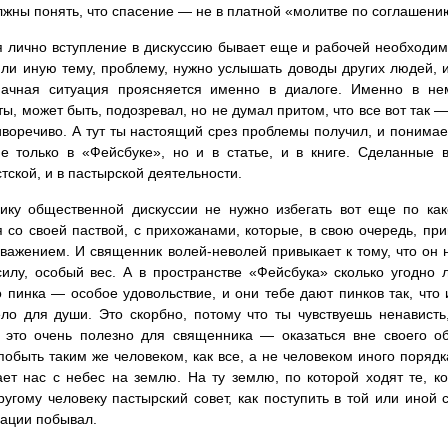
жны понять, что спасение — не в платной «молитве по соглашению
 лично вступление в дискуссию бывает еще и рабочей необходим
или иную тему, проблему, нужно услышать доводы других людей, 
начная ситуация проясняется именно в диалоге. Именно в не
ты, может быть, подозревал, но не думал притом, что все вот так —
иворечиво. А тут ты настоящий срез проблемы получил, и понимаеш
е только в «Фейсбуке», но и в статье, и в книге. Сделанные
тской, и в пастырской деятельности.
ку общественной дискуссии не нужно избегать вот еще по как
 со своей паствой, с прихожанами, которые, в свою очередь, при
уважением. И священник волей-неволей привыкает к тому, что он не
илу, особый вес. А в пространстве «Фейсбука» сколько угодно 
 пинка — особое удовольствие, и они тебе дают пинков так, что
ло для души. Это скорбно, потому что ты чувствуешь ненависть
 это очень полезно для священника — оказаться вне своего о
 побыть таким же человеком, как все, а не человеком иного поряд
ет нас с небес на землю. На ту землю, по которой ходят те, к
ругому человеку пастырский совет, как поступить в той или иной
уации побывал.