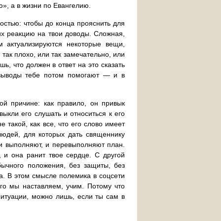
», а в жизни по Евангелию.
остью: чтобы до конца прояснить для
их реакцию на твои доводы. Сложная,
м актуализируются некоторые вещи,
 так плохо, или так замечательно, или
ь, что должен в ответ на это сказать
 выводы тебе потом помогают — и в
ой причине: как правило, он привык
выкли его слушать и относиться к его
 такой, как все, что его слово имеет
людей, для которых дать священнику
 и выполняют, и перевыполняют план.
, и она ранит твое сердце. С другой
бычного положения, без защиты, без
ка. В этом смысле полемика в соцсети
ого мы наставляем, учим. Потому что
 ситуации, можно лишь, если ты сам в