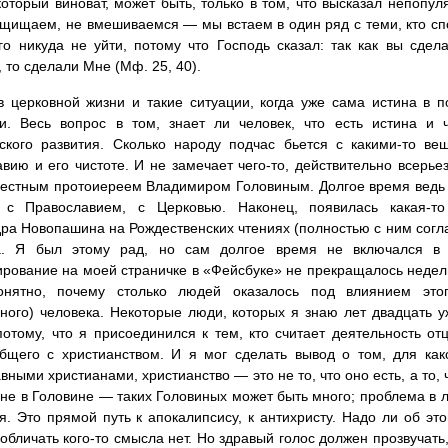
который виноват, может быть, только в том, что высказал непопу
ащищаем, не вмешиваемся — мы встаем в один ряд с теми, кто спо
го никуда не уйти, потому что Господь сказал: так как вы сде
 то сделали Мне (Мф. 25, 40).
 церковной жизни и такие ситуации, когда уже сама истина в 
и. Весь вопрос в том, знает ли человек, что есть истина и 
ского развития. Сколько народу подчас бьется с какими-то ве
вию и его чистоте. И не замечает чего-то, действительно всерье
естным протоиереем Владимиром Головиным. Долгое время ведь н
 с Православием, с Церковью. Наконец, появилась какая-то
ра Новопашина на Рождественских чтениях (полностью с ним согла
а. Я был этому рад, но сам долгое время не включался в 
рование на моей страничке в «Фейсбуке» не прекращалось недели 
онятно, почему столько людей оказалось под влиянием это
ого) человека. Некоторые люди, которых я знаю лет двадцать у
отому, что я присоединился к тем, кто считает деятельность 
бщего с христианством. И я мог сделать вывод о том, для ка
вными христианами, христианство — это не то, что оно есть, а то,
 не в Головине — таких Головиных может быть много; проблема в л
я. Это прямой путь к апокалипсису, к антихристу. Надо ли об это
 обличать кого-то смысла нет. Но здравый голос должен прозвучат