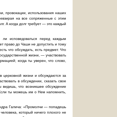
бки, провокации, использования наших
 невзирая на все сопряженные с этим
лг. А когда долг требует — это каждый
о ли исповедоваться перед каждым
ет право до Чаши не допустить и тому
есть что обсуждать, есть предмет. Что
осударственной жизни, — участвовать
мацией; когда ты уверен, что слово,
 в церковной жизни и обсуждаются за
ствовать в обсуждении, сказать свое
ты видишь, что возникшее обсуждение
 Если ты можешь им о Нем напомнить,
андра Галича: «Промолчи — попадешь
 человека, который ничего плохого не