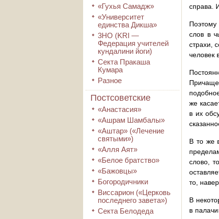
«Гухья Самадж»
справа. 
«Университет
Поэтому 
единства Дикша»
слов в ч
3HO (KRI ―
Федерация учителей
страхи, 
кундалини йоги)
человек 
Секта Пракаша
Кумара
Постоян
Разное
Причащен
подобное
Постсоветские
же касае
«Анастасия»
в их обс
«Ашрам Шамбалы»
сказанно
«Аштар» («Лечение
святыми»)
В то же 
«Алля Аят»
пределам
«Белое братство»
слово, т
«Бажовцы»
оставляе
Богородичники
то, наве
Виссарион («Церковь
последнего завета»)
В некото
в палачи
Секта Белодеда