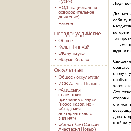
Руси»)
Люди дол
НОД (национально -
освободительное
Для меня
движение)
себя ту 
Разное
неодноз
которые 
Псевдобуддийские
так прот
Общее
— уже н
Культ Чинг Хай
журналис
«Фалуньгун»
«Карма Кагью»
Священни
общаться
Оккультные
слову с 
Общее / оккультизм
особую с
ИСВ Алёны Полынь
хорошего
«Академия
Это тяже
славянских
стороны,
прикладных наук»
(новое название -
статуса,
«Академия
возвраща
альтернативного
давать д
знания»)
этой сит
«АллатРа» (Сэнсэй,
Анастасия Новых)