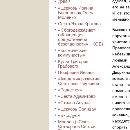
сделал, 
ДЭИР
его не з
«Церковь Иоанна
Богослова» Олега
И от это
Моленко
меньших,
Секта Якова Кротова
Бывают в
«К богодержавию»
(«Концепция
поругани
общественной
христиан
безопасности» – КОБ)
Правосла
«Космические
небезызв
коммунисты»
людьми,
Культ Григория
Грабового
Александ
Порфирий Иванов
Дворкин
комменти
«Академия развития»
Светланы Пеуновой
стало п
«Радастея»
помешанн
«Секта Адамитов»
именно п
«Страна Анура»
ничего о
«Церковь Солнца»
правосла
конечно,
«Эксодус»
находятс
Маслов («Союз
Сотворцов Святой
спорить,