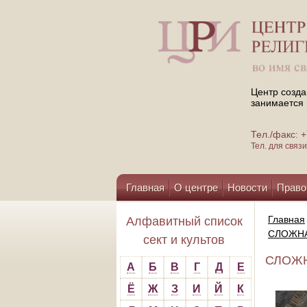
Центр созда
занимается 
Тел./факс:
Тел. для свя
Главная
О центре
Новости
Право
Помощь центру
Главная
Алфавитный список
СЛОЖНА
сект и культов
СЛОЖН
А
Б
В
Г
Д
Е
Ё
Ж
З
И
Й
К