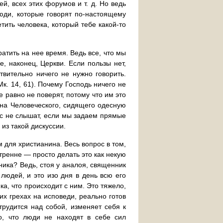
, всех этих форумов и т. д. Но ведь
юди, которые говорят по-настоящему
тить человека, который тебе какой-то
атить на нее время. Ведь все, что мы
, наконец, Церкви. Если пользы нет,
твительно ничего не нужно говорить.
к. 14, 61). Почему Господь ничего не
е равно не поверят, потому что им это
ына Человеческого, сидящего одесную
нас не слышат, если мы задаем прямые
 из такой дискуссии.
 для христианина. Весь вопрос в том,
утренне — просто делать это как некую
ика? Ведь, стоя у аналоя, священник
людей, и это изо дня в день всю его
ка, что происходит с ним. Это тяжело,
их грехах на исповеди, реально готов
трудится над собой, изменяет себя к
о, что люди не находят в себе сил