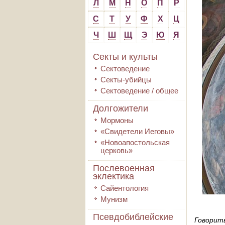
Л
М
Н
О
П
Р
С
Т
У
Ф
Х
Ц
Ч
Ш
Щ
Э
Ю
Я
Секты и культы
Сектоведение
Секты-убийцы
Сектоведение / общее
Долгожители
Мормоны
«Свидетели Иеговы»
«Новоапостольская
церковь»
Послевоенная
эклектика
Сайентология
Мунизм
Псевдобиблейские
Говори