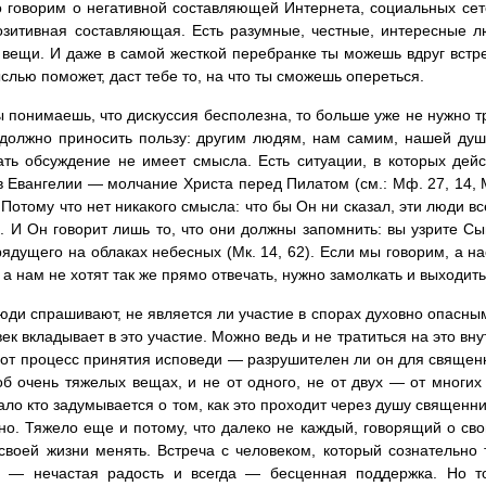
 говорим о негативной составляющей Интернета, социальных сетей
озитивная составляющая. Есть разумные, честные, интересные л
 вещи. И даже в самой жесткой перебранке ты можешь вдруг встре
слью поможет, даст тебе то, на что ты сможешь опереться.
ы понимаешь, что дискуссия бесполезна, то больше уже не нужно тр
должно приносить пользу: другим людям, нам самим, нашей душе
ть обсуждение не имеет смысла. Есть ситуации, в которых дейс
 Евангелии — молчание Христа перед Пилатом (см.: Мф. 27, 14, М
 Потому что нет никакого смысла: что бы Он ни сказал, эти люди вс
. И Он говорит лишь то, что они должны запомнить: вы узрите С
рядущего на облаках небесных (Мк. 14, 62). Если мы говорим, а 
 а нам не хотят так же прямо отвечать, нужно замолкать и выходить
юди спрашивают, не является ли участие в спорах духовно опасным
век вкладывает в это участие. Можно ведь и не тратиться на это вн
Вот процесс принятия исповеди — разрушителен ли он для священн
б очень тяжелых вещах, и не от одного, не от двух — от многих 
ало кто задумывается о том, как это проходит через душу священни
но. Тяжело еще и потому, что далеко не каждый, говорящий о сво
 своей жизни менять. Встреча с человеком, который сознательно 
, — нечастая радость и всегда — бесценная поддержка. Но т