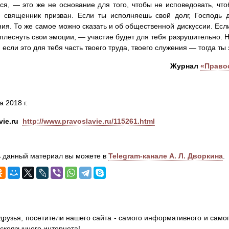
ся, — это же не основание для того, чтобы не исповедовать, что
у священник призван. Если ты исполняешь свой долг, Господь 
ия. То же самое можно сказать и об общественной дискуссии. Если 
плеснуть свои эмоции, — участие будет для тебя разрушительно. Н
 если это для тебя часть твоего труда, твоего служения — тогда т
Журнал
«Право
а 2018 г.
vie.ru
http://www.pravoslavie.ru/115261.html
 данный материал вы можете в
Telegram-канале А. Л. Дворкина
.
друзья, посетители нашего сайта - самого информативного и самог
сскоязычного интернета!