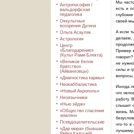
Мы часто
Антропософия /
есть и п
вальдорфская
педагогика
глубокие
Оккультные
своей мы
воззрения Дугина
А если т
Ольга Асауляк
делаем, 
Астрология
продолжа
Центр
«Благодарение»
Пример в
(Культ Рами Блекта)
говорит?
«Великое белое
не нужно
братство»
силы и г
(Айванховцы)
вопросы,
«Диагностика кармы»
Неокаббалистика
Иногда л
«Новый Акрополь»
что чело
Неоязычники
работу. 
«Нью эйдж»
слышит о
«Общество спасения
жизнь. М
землян»
безуслов
Псевдоцелительские
что-то в
«Дар мира» (бывшая
лучшему
Рейки Кадуцей)