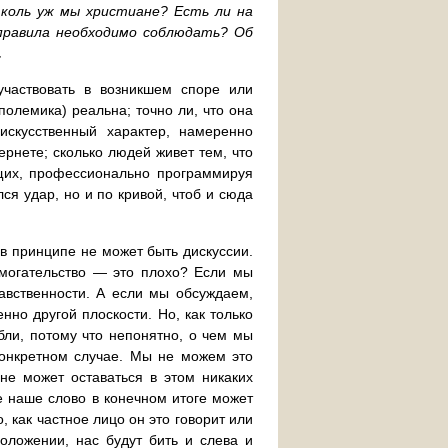
 коль уж мы христиане? Есть ли на
 правила необходимо соблюдать? Об
.
участвовать в возникшем споре или
(полемика) реальна; точно ли, что она
искусственный характер, намеренно
рнете; сколько людей живет тем, что
щих, профессионально программируя
ся удар, но и по кривой, чтоб и сюда
 в принципе не может быть дискуссии.
омогательство — это плохо? Если мы
авственности. А если мы обсуждаем,
нно другой плоскости. Но, как только
бли, потому что непонятно, о чем мы
конкретном случае. Мы не можем это
 не может оставаться в этом никаких
е наше слово в конечном итоге может
 как частное лицо он это говорит или
оложении, нас будут бить и слева и