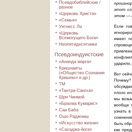
Псевдобиблейские /
проигно
разное
этот сл
«Церковь Христа»
этом — 
«Семья»
Уитнесс Ли
Если го
игнориро
«Церковь
Всемогущего Бога»
имеет п
Неопятидесятники
спровоци
привлек
Псевдоиндуистские
конфликт
«Ананда марга»
ударило,
Кришнаиты
(«Общество Сознания
Вот сейч
Кришны» и др.)
Почему? 
ТМ
обсуждае
«Тантра-Сангха»
плохо ил
Шри Чинмой
мы возьм
«Брахма Кумарис»
вообще г
Саи Баба
узнать в
Ошо Раджниш
сомнений
«Искусство жизни»
быть обр
«Сахаджа-йога»
как пред