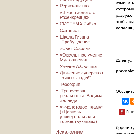
изменить
Рерихианство
котором
«Школа золотого
разрушен
Розенкрейца»
чтобы вы
СИСТЕМА Рябко
делаешь,
Сатанисты
Школа Гивина
"Пробуждение"
«Свет Софии»
«Оккультное учение
Мулдашева»
22 август
Учение А.Свияша
pravosla
Движение суверенов
"живых людей"
Теософия
"Трансферинг
Обсудить
реальности" Вадима
Зеланда
«Фиолетовое пламя»
(«Церковь
универсальная и
торжествующая»)
Дорогие 
Искажение
всего ру