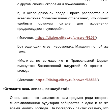
с другом своими скорбями и пожеланиями.
б) В околоцерковной среде широко распространена
всевозможная "благочестивая отсебятина", что служит
удобным оружием сатане для укоренения
предрассудков и суеверий».
(Источник:
https://dialog.elitsy.ru/answer/9103/
)
Вот еще один ответ иеромонаха Макария по той же
теме:
«Молитва по соглашению в Православной Церкви
именуется Божественной литургией. О прочем —
молчу».
(Источник:
https://dialog.elitsy.ru/answer/68533/
)
«Огласите весь список, пожалуйста!»
Очень важен, что называется, сам предмет, ради которого
многомиллионная аудитория собирается в одно и то же
время молить Господа. На болгарских сайтах сказано, что