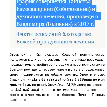
Огромной, я бы сказала, бешеной популярностью
пользуется молитва по соглашению— это когда верующие,
предварительно пройдя регистрацию и перечислив сумму в
безналичном варианте, всем миром в строго определенное
время поднимаются на общую молитву. Упор в словах
Спасителя
«идѣ́же бо еста́ два́ или́ трiе́ со́брани во и́мя
мое́, ту́ е́смь посредѣ́ и́хъ»
(Мф, 18:20)
делается именно
на
два́ или́ трiе́
, а не на
во и́мя мое
— главное, что
много, а о чем молиться — разберемся. Точнее, Господь
разберется.