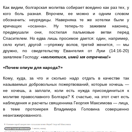
Как видим, болгарская молитва собирает воедино как раз тех, у
кого боль разная. Впрочем, ее можно и одним словом
обозначить: неурядицы. Наверняка те же хотелки были у
кричащих «осанна». Ну теперь-то заживем наконец,
предвкушали они, постилая пальмовые ветви перед
Спасителем. Но едва лишь просимое дается: один, например,
село купит, другой —упряжку волов, третий женится, — мы
дружно, по свидетельству Евангелия от Луки (14:16-20)
заявляем Господу:
«молютися, имей мя отречена!»
«Почем опиум для народа?»
Кому, куда, за что и сколько надо отдать в качестве так
называемых добровольных пожертвований, которые хочешь —
не хочешь, а заплати, коли есть нужда присоединиться к
молитве православного Болгара? К счастью, на этот счет есть
наблюдения и расчеты священника Георгия Максимова — лица,
в теме протоиерея Владимира Головина совершенно
неангажированного.