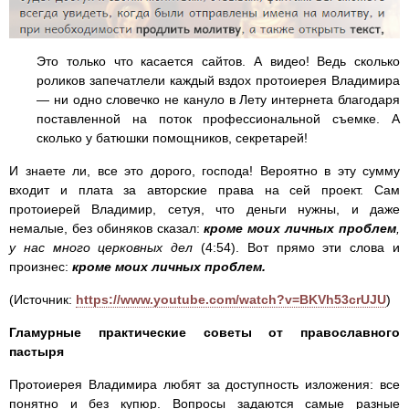
Это только что касается сайтов. А видео! Ведь сколько
роликов запечатлели каждый вздох протоиерея Владимира
— ни одно словечко не кануло в Лету интернета благодаря
поставленной на поток профессиональной съемке. А
сколько у батюшки помощников, секретарей!
И знаете ли, все это дорого, господа! Вероятно в эту сумму
входит и плата за авторские права на сей проект. Сам
протоиерей Владимир, сетуя, что деньги нужны, и даже
немалые, без обиняков сказал:
кроме моих личных проблем
,
у нас много церковных дел
(4:54). Вот прямо эти слова и
произнес:
кроме моих личных проблем.
(Источник:
https://www.youtube.com/watch?v=BKVh53crUJU
)
Гламурные практические советы от православного
пастыря
Протоиерея Владимира любят за доступность изложения: все
понятно и без купюр. Вопросы задаются самые разные