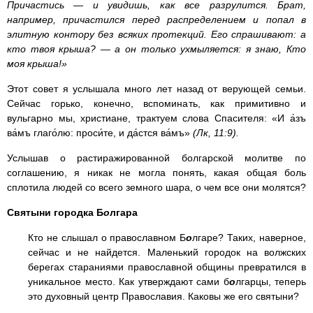
Причастись — и увидишь, как все разрулится. Брат,
например, причастился перед распределением и попал в
элитную контору без всяких протекций. Его спрашивают: а
кто твоя крыша? — а он только ухмыляется: я знаю, Кто
моя крыша!»
Этот совет я услышала много лет назад от верующей семьи.
Сейчас горько, конечно, вспоминать, как примитивно и
вульгарно мы, христиане, трактуем слова Спасителя: «И а́зъ
ва́мъ глаго́лю: проси́те, и да́стся ва́мъ»
(Лк, 11:9).
Услышав о растиражированной болгарской молитве по
соглашению, я никак не могла понять, какая общая боль
сплотила людей со всего земного шара, о чем все они молятся?
Святыни городка Б
о
лгара
Кто не слышал о православном Б
о
лгаре? Таких, наверное,
сейчас и не найдется. Маленький городок на волжских
берегах стараниями православной общины превратился в
уникальное место. Как утверждают сами б
о
лгарцы, теперь
это духовный центр Православия. Каковы же его святыни?