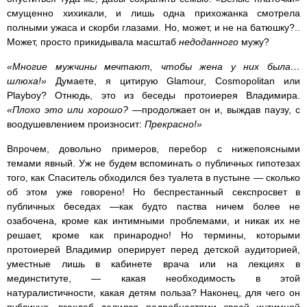
смущенно хихикали, и лишь одна прихожанка смотрела
полными ужаса и скорби глазами. Но, может, и не на батюшку?..
Может, просто прикидывала масштаб
недоданного
мужу?
«Многие мужчины мечтают, чтобы жена у них была…
шлюха!»
Думаете, я цитирую Glamour, Cosmopolitan или
Playboy? Отнюдь, это из беседы протоиерея Владимира.
«Плохо это или хорошо?
—продолжает он и, выждав паузу, с
воодушевлением произносит:
Прекрасно!»
Впрочем, довольно примеров, перебор с нижепоясными
темами явный. Уж не будем вспоминать о публичных гипотезах
того, как Спаситель обходился без туалета в пустыне — сколько
об этом уже говорено! Но беспрестанный секспросвет в
публичных беседах —как будто паства ничем более не
озабочена, кроме как интимными проблемами, и никак их не
решает, кроме как принародно! Но термины, которыми
протоиерей Владимир оперирует перед детской аудиторией,
уместные лишь в кабинете врача или на лекциях в
мединституте, — какая необходимость в этой
натуралистичности, какая детям польза? Наконец, для чего он
публично, взахлеб делился подробностями своей интимной