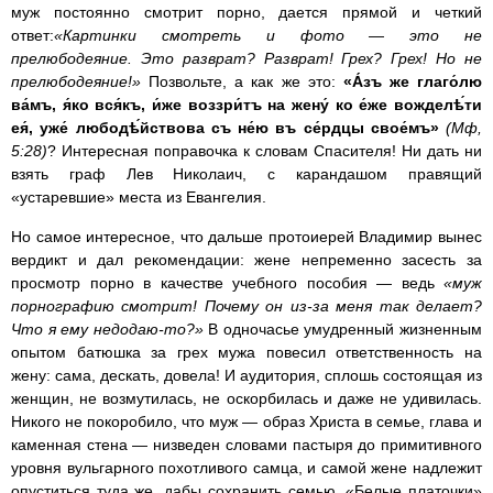
муж постоянно смотрит порно, дается прямой и четкий
ответ:
«Картинки смотреть и фото — это не
прелюбодеяние. Это разврат? Разврат! Грех? Грех! Но не
прелюбодеяние!»
Позвольте, а как же это:
«А́зъ же глаго́лю
ва́мъ, я́ко вся́къ, и́же воззри́тъ на жену́ ко е́же вожделѣ́ти
ея́, уже́ любодѣ́йствова съ не́ю въ се́рдцы свое́мъ»
(Мф,
5:28)
? Интересная поправочка к словам Спасителя! Ни дать ни
взять граф Лев Николаич, с карандашом правящий
«устаревшие» места из Евангелия.
Но самое интересное, что дальше протоиерей Владимир вынес
вердикт и дал рекомендации: жене непременно засесть за
просмотр порно в качестве учебного пособия — ведь
«муж
порнографию смотрит! Почему он из-за меня так делает?
Что я ему недодаю-то?»
В одночасье умудренный жизненным
опытом батюшка за грех мужа повесил ответственность на
жену: сама, дескать, довела! И аудитория, сплошь состоящая из
женщин, не возмутилась, не оскорбилась и даже не удивилась.
Никого не покоробило, что муж — образ Христа в семье, глава и
каменная стена — низведен словами пастыря до примитивного
уровня вульгарного похотливого самца, и самой жене надлежит
опуститься туда же, дабы сохранить семью. «Белые платочки»