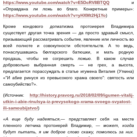
https://www.youtube.com/watch?v=E5DcRV8BTQQ
и
«Оправдана ли ложь во благо. Конкретные примеры»:
https://www.youtube.com/watch?v=yHXMt2Hj1Yo
)
Кроме кондового догматизма протоиерея Владимира
существует другая точка зрения — да просто здравый смысл,
призывающий рассматривать событие, явление или личность во
всей полноте и совокупности обстоятельств. А то ведь,
понаслушавшись б
о
лгарского батюшки, и мать родную
продашь, чтобы не согрешить ложью. В каком случае
добровольно выбранная смерть — не грех, а высота,
предлагается порассуждать в статье игумена Виталия (Уткина)
«"И абие ринуся из превысокого храма своего": святость или
самоубийство?».
(Источник:
http://history.pravorg.ru/2018/02/09/igumen-vitalij-
utkin-i-abie-rinulsya-iz-prevysokogo-xrama-svoego-svyatost-
ili-samoubijstvo/
)
«А еще буду надеяться
,— представляет себя на месте
пленного летчика протоиерей Владимир, —
может, когда
будут пытать, я им доброе слово скажу, помолюсь за них.