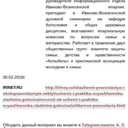
руководителя Информационного отдела
Иваново-Вознесенской епархии,
преподает в Иваново-Вознесенской
духовной семинарии на кафедре
богословия и общих церковных
дисциплин, возглавляет епархиальную
комиссию по вопросам семьи и
материнства. Работает в правлении двух
общественных групп: комитета защиты
семьи, детства и нравственности
«Колыбель» и христианской ассоциации
молодежи и семьи.
30.03.2018г.
IRINEY.RU
http://iriney.ru/iskazhenie-pravoslaviya-i-
okolopravoslavnyie-sektyi/uchenie-i-praktika-svyashhennika-
vladimira-golovina/novosti-ob-uchenii-i-praktike-
svyashhennika-vladimira-golovina/utilitarnoe-pravoslavie.html
Обсудить данный материал вы можете в
Telegram-канале А. Л.