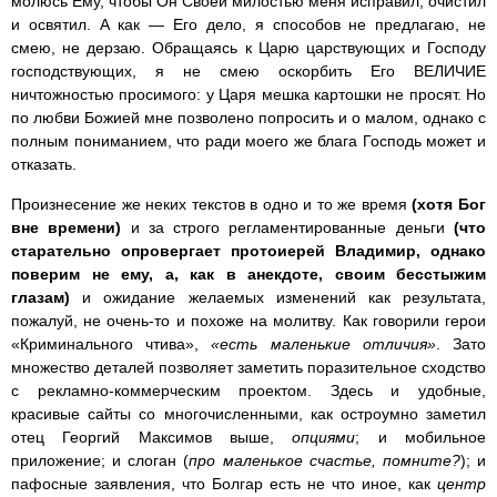
молюсь Ему, чтобы Он Своей милостью меня исправил, очистил
и освятил. А как — Его дело, я способов не предлагаю, не
смею, не дерзаю. Обращаясь к Царю царствующих и Господу
господствующих, я не смею оскорбить Его ВЕЛИЧИЕ
ничтожностью просимого: у Царя мешка картошки не просят. Но
по любви Божией мне позволено попросить и о малом, однако с
полным пониманием, что ради моего же блага Господь может и
отказать.
Произнесение же неких текстов в одно и то же время
(хотя Бог
вне времени)
и за строго регламентированные деньги
(что
старательно опровергает протоиерей Владимир, однако
поверим не ему, а, как в анекдоте, своим бесстыжим
глазам)
и ожидание желаемых изменений как результата,
пожалуй, не очень-то и похоже на молитву. Как говорили герои
«Криминального чтива»,
«есть маленькие отличия»
. Зато
множество деталей позволяет заметить поразительное сходство
с рекламно-коммерческим проектом. Здесь и удобные,
красивые сайты со многочисленными, как остроумно заметил
отец Георгий Максимов выше,
опциями
; и мобильное
приложение; и слоган (
про маленькое счастье, помните?
); и
пафосные заявления, что Болгар есть не что иное, как
центр