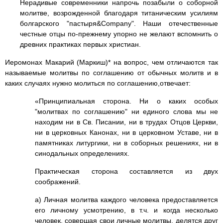
Нерадивые современники напрочь позабыли о соборной
молитве, возрожденной благодаря титаническим усилиям
болгарского "пастыря&Company". Наши отечественные
честные отцы по-прежнему упорно не желают вспомнить о
древних практиках первых христиан.
Иеромонах Макарий (Маркиш)* на вопрос, чем отличаются так
называемые молитвы по соглашению от обычных молитв и в
каких случаях нужно молиться по соглашению,отвечает:
«Принципиальная сторона. Ни о каких особых
"молитвах по соглашению" ни единого слова мы не
находим ни в Св. Писании, ни в трудах Отцов Церкви,
ни в церковных Канонах, ни в церковном Уставе, ни в
памятниках литургики, ни в соборных решениях, ни в
синодальных определениях.
Практическая сторона составляется из двух
соображений.
а) Личная молитва каждого человека предоставляется
его личному усмотрению, в т.ч. и когда несколько
человек, совершая свои личные молитвы, делятся друг