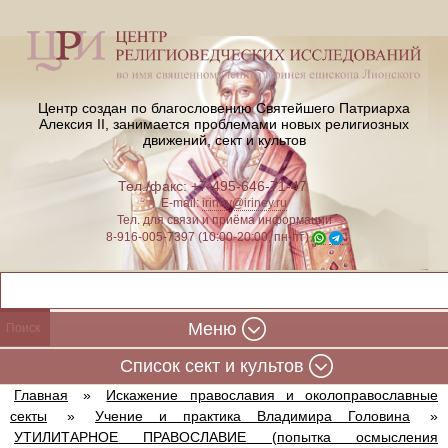
Центр создан по благословению Святейшего Патриарха
Алексия II,
занимается проблемами новых религиозных
движений, сект и культов
Тел./факс: +7-495-646-71-47
E-mail:
iriney@iriney.ru
Тел. для связи и приёма информации
8-916-005-7397 (10:00-20:00, пн-пт)
Меню
Cписок сект и культов
Главная
»
Искажение православия и околоправославные
секты
»
Учение и практика Владимира Головина
»
УТИЛИТАРНОЕ ПРАВОСЛАВИЕ (попытка осмысления