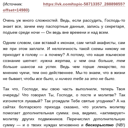
(Источник:
https://vk.com/topic-58713357_28889855?
offset=14980
)
Очень уж много сложностей. Ведь, если рассудить, Господь-то
знает все, зачем ему паспортные данные, запись у секретаря,
подъем среди ночи — Он ведь вне времени и над всем.
Одним словом, сам вставай к иконам, сам читай акафисты, сам
же при этом заплати. И нелогичность такой схемы никому не
приходит в голову — а почему? А потому, что наше языческое
сознание шепчет:
нужна жертва, и чем она больше, тем
больше шансов на успех.
Ведь чем горше лекарство, по
мнению чукчи, тем оно действеннее. Мы-то знаем, что в жизни
не бывает, чтобы
все было, и ничего тебе за это не было
.
Так что, Господи, мы свою часть выполнили, теперь Твоя
очередь! Что говорил Ты, Господи, о посте и молитве? Так
изгоняется лукавый? Так угождали Тебе святые угодники? А на
сайтах болгарского прихода сказано, что усилить молитву
помогает дополнительная сумма: она, видимо, «активирует»
молитву других подвижников. Перечислил дополнительную
сумму — и о твоих нуждах мгновенно и
бескорыстно
(NB!)