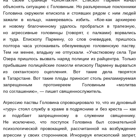
на своей странице «ВКонтакте». Епископ Пармен начал
объяснять ситуацию с Головиным. Но разъяренные поклонники
Головина окружили епископа и стоявших рядом с ним людей
зажали в кольцо, намереваясь избить. «Кое-как архиерею
и новому благочинному удалось пробраться в трапезную,
но агрессивные головинцы (говорят, с палками) ворвались
и туда. Епископу Пармену, со слов очевидцев, пришлось
полтора часа успокаивать обезумевшую головинскую паству.
Тем ни менее, владыку не отпускали. «Участковому села Три
Озера пришлось вызвать наряд полиции из райцентра. Только
прибывшие полицейские помогли епископу Пармену вырваться
из сектантского оцепления. Вот такие дела творятся
в Татарстане. Вот такие плоды приносит столь рекламируемая
запрещенным протоиереем Головиным «молитва
по соглашению», — пишет священнослужитель.
Агрессию паствы Головина спровоцировало то, что их духовный
«гуру» стоял службу в храме в подряснике и без креста — как
и подобает запрещенному в служении священнику.
Не исключено, что поступок Головина был сознательной
психологической провокацией, рассчитанной на возбуждение
агрессии у своих сторонников. Игнорируя епископский запрет,