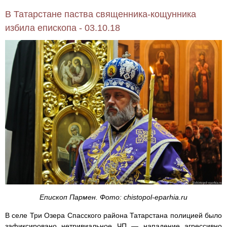
В Татарстане паства священника-кощунника
избила епископа - 03.10.18
Епископ Пармен. Фото: chistopol-eparhia.ru
В селе Три Озера Спасского района Татарстана полицией было
зафиксировано нетривиальное ЧП — нападение агрессивно