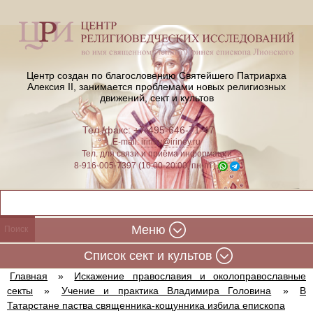
Центр создан по благословению Святейшего Патриарха
Алексия II,
занимается проблемами новых религиозных
движений, сект и культов
Тел./факс: +7-495-646-71-47
E-mail:
iriney@iriney.ru
Тел. для связи и приёма информации
8-916-005-7397 (10:00-20:00, пн-пт)
Меню
Cписок сект и культов
Главная
»
Искажение православия и околоправославные
секты
»
Учение и практика Владимира Головина
»
В
Татарстане паства священника-кощунника избила епископа