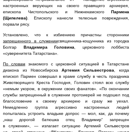
настроенных верующих на своего правящего архиерея,
епископа Чистопольского и Нижнекамского
Пармена
(Щипелева)
. Епископу нанесли телесные повреждения,
порвали рясу.
Установлено, что к избиениею причастны сторонники
запрещенного в служении
священника-кощунника из городка
Болгар
Владимира Головина
, церковного лоббиста
«суверенитета Татарстана».
По словам
знакомого с церковной ситуацией в Татарстане
диакона из Новосибирска
Артемия Сильвестрова
, когда
епископ Пармен совершал в храме службу в честь праздника
Животворящего Креста Господня, Головин стоял всю службу
«немым укором, в окружении своих фанатов». «По окончании
службы запрещенный в служении протоиерей не подошел под
благословение к своему архиерею и сразу же уехал.
Немедленно группа агрессивно настроенных людей
попыталась устроить владыке допрос — мол, как, да почему
„наш дорогой батюшка отец Владимир“ запрещен
в служении», — излагает ситуацию Артемий Сильвестров