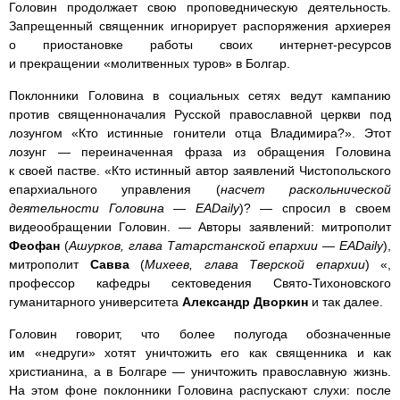
Головин продолжает свою проповедническую деятельность.
Запрещенный священник игнорирует распоряжения архиерея
о приостановке работы своих интернет-ресурсов
и прекращении «молитвенных туров» в Болгар.
Поклонники Головина в социальных сетях ведут кампанию
против священноначалия Русской православной церкви под
лозунгом «Кто истинные гонители отца Владимира?». Этот
лозунг — переиначенная фраза из обращения Головина
к своей пастве. «Кто истинный автор заявлений Чистопольского
епархиального управления (
насчет раскольнической
деятельности Головина — EADaily
)? — спросил в своем
видеообращении Головин. — Авторы заявлений: митрополит
Феофан
(
Ашурков, глава Татарстанской епархии — EADaily
),
митрополит
Савва
(
Михеев, глава Тверской епархии
) «,
профессор кафедры сектоведения Свято-Тихоновского
гуманитарного университета
Александр Дворкин
и так далее.
Головин говорит, что более полугода обозначенные
им «недруги» хотят уничтожить его как священника и как
христианина, а в Болгаре — уничтожить православную жизнь.
На этом фоне поклонники Головина распускают слухи: после