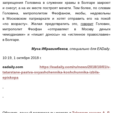
запрещения Головина в служении храмы в Болгаре закроют
и снесут, а на их месте построят мечети. Тем более, по словам
Головина, митрополитом Феофаном, якобы, недовольны
в Московском патриархате и хотят отправить его на покой
«по возрасту». Желая предотвратить это,
говорит
Головин,
митрополит Феофан «отправляет в Москву деньги
чемоданами» и «пишет доносы» на «истинное православие»
в Болгаре.
Муса Ибрагимбеков
, специально для EADaily
.
10:19, 1 октября 2018 г.
eadaily.com
https://eadaily.com/ru/news/2018/10/01/v-
tatarstane-pastva-svyashchennika-koshchunnika-izbila-
episkopa
Обсудить данный материал вы можете в
Telegram-канале А. Л.