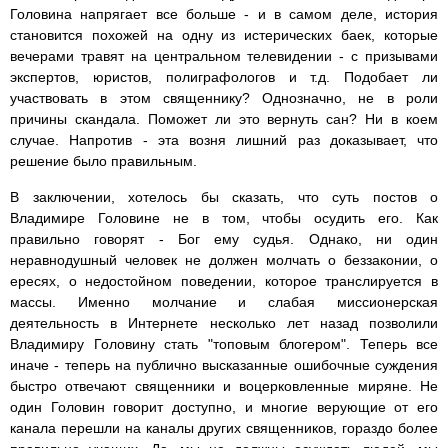
Головина напрягает все больше - и в самом деле, история
становится похожей на одну из истерических баек, которые
вечерами травят на центральном телевидении - с призывами
экспертов, юристов, полиграфологов и т.д. Подобает ли
участвовать в этом священнику? Однозначно, не в роли
причины скандала. Поможет ли это вернуть сан? Ни в коем
случае. Напротив - эта возня лишний раз доказывает, что
решение было правильным.
В заключении, хотелось бы сказать, что суть постов о
Владимире Головине не в том, чтобы осудить его. Как
правильно говорят - Бог ему судья. Однако, ни один
неравнодушный человек не должен молчать о беззаконии, о
ересях, о недостойном поведении, которое транслируется в
массы. Именно молчание и слабая миссионерская
деятельность в Интернете несколько лет назад позволили
Владимиру Головину стать "топовым блогером". Теперь все
иначе - теперь на публично высказанные ошибочные суждения
быстро отвечают священники и воцерковленные миряне. Не
один Головин говорит доступно, и многие верующие от его
канала перешли на каналы других священников, гораздо более