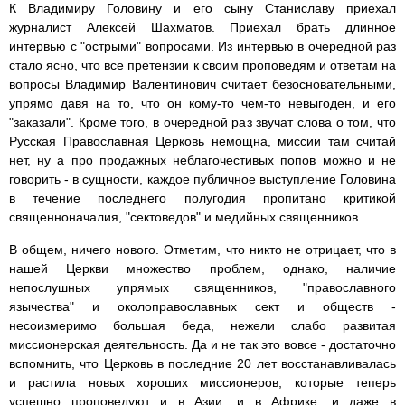
К Владимиру Головину и его сыну Станиславу приехал
журналист Алексей Шахматов. Приехал брать длинное
интервью с "острыми" вопросами. Из интервью в очередной раз
стало ясно, что все претензии к своим проповедям и ответам на
вопросы Владимир Валентинович считает безосновательными,
упрямо давя на то, что он кому-то чем-то невыгоден, и его
"заказали". Кроме того, в очередной раз звучат слова о том, что
Русская Православная Церковь немощна, миссии там считай
нет, ну а про продажных неблагочестивых попов можно и не
говорить - в сущности, каждое публичное выступление Головина
в течение последнего полугодия пропитано критикой
священноначалия, "сектоведов" и медийных священников.
В общем, ничего нового. Отметим, что никто не отрицает, что в
нашей Церкви множество проблем, однако, наличие
непослушных упрямых священников, "православного
язычества" и околоправославных сект и обществ -
несоизмеримо большая беда, нежели слабо развитая
миссионерская деятельность. Да и не так это вовсе - достаточно
вспомнить, что Церковь в последние 20 лет восстанавливалась
и растила новых хороших миссионеров, которые теперь
успешно проповедуют и в Азии, и в Африке, и даже в