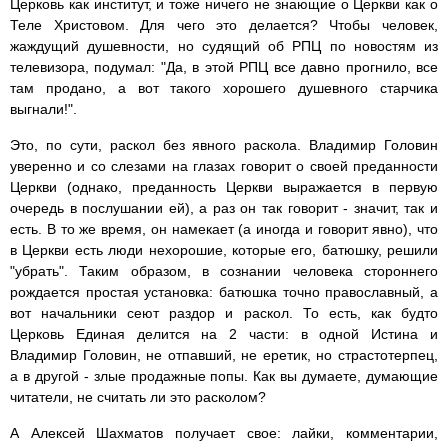
Церковь как институт, и тоже ничего не знающие о Церкви как о
Теле Христовом. Для чего это делается? Чтобы человек,
жаждущий душевности, но судящий об РПЦ по новостям из
телевизора, подумал: "Да, в этой РПЦ все давно прогнило, все
там продано, а вот такого хорошего душевного старчика
выгнали!".
Это, по сути, раскол без явного раскола. Владимир Головин
уверенно и со слезами на глазах говорит о своей преданности
Церкви (однако, преданность Церкви выражается в первую
очередь в послушании ей), а раз он так говорит - значит, так и
есть. В то же время, он намекает (а иногда и говорит явно), что
в Церкви есть люди нехорошие, которые его, батюшку, решили
"убрать". Таким образом, в сознании человека стороннего
рождается простая установка: батюшка точно православный, а
вот начальники сеют раздор и раскол. То есть, как будто
Церковь Единая делится на 2 части: в одной Истина и
Владимир Головин, не отпавший, не еретик, но страстотерпец,
а в другой - злые продажные попы. Как вы думаете, думающие
читатели, не считать ли это расколом?
А Алексей Шахматов получает свое: лайки, комментарии,