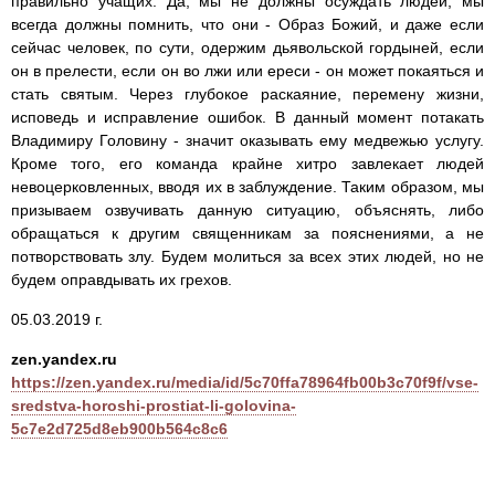
правильно учащих. Да, мы не должны осуждать людей, мы
всегда должны помнить, что они - Образ Божий, и даже если
сейчас человек, по сути, одержим дьявольской гордыней, если
он в прелести, если он во лжи или ереси - он может покаяться и
стать святым. Через глубокое раскаяние, перемену жизни,
исповедь и исправление ошибок. В данный момент потакать
Владимиру Головину - значит оказывать ему медвежью услугу.
Кроме того, его команда крайне хитро завлекает людей
невоцерковленных, вводя их в заблуждение. Таким образом, мы
призываем озвучивать данную ситуацию, объяснять, либо
обращаться к другим священникам за пояснениями, а не
потворствовать злу. Будем молиться за всех этих людей, но не
будем оправдывать их грехов.
05.03.2019 г.
zen.yandex.ru
https://zen.yandex.ru/media/id/5c70ffa78964fb00b3c70f9f/vse-
sredstva-horoshi-prostiat-li-golovina-
5c7e2d725d8eb900b564c8c6