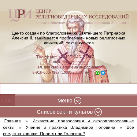
Центр создан по благословению Святейшего Патриарха
Алексия II,
занимается проблемами новых религиозных
движений, сект и культов
Тел./факс: +7-495-646-71-47
E-mail:
iriney@iriney.ru
Тел. для связи и приёма информации
8-916-005-7397 (10:00-20:00, пн-пт)
Меню
Cписок сект и культов
Главная
»
Искажение православия и околоправославные
секты
»
Учение и практика Владимира Головина
»
Все
средства хороши. Простят ли Головина?