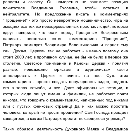
репосты и огласку. Он намеренно не занимает позицию
почитателя Владимира Головина, чтобы остаться в
нейтралитете. Но предложение писать в комментариях
"Прощение!" - это просто невероятное мошенничество, игра на
эмоциях все тех же невоцерковленных простых людей, которые
вдруг поверили, что если перед Прощеным Воскресеньем
написать несколько сотен комментариев "Прощение!",
Патриарх помилует Владимира Валентиновича и вернет ему
сан. Друзья, Церковь так не работает - именно поэтому она
стоит 2000 лет, в противном случае, ее бы не было в первое же
столетие. Светское понимание и Каноны Церкви - понятия
разные, невозможно юристам и журналистам как-то
аппелировать к Церкви и влиять на нее. Суть этих
комментариев - просто создать популярность видео, поднять
его в топах ютьюба, и все. Даже официальные петиции, в
которых люди пишут имена и фамилии, не работают почти
никогда, что говорить о комментариях, написанных под никами
или с пустых фейковых страниц! Да и как можно простить
человека, который не просит прощения? Сам Господь прощает
кающегося, а как же Патриарх простит некающегося упрямца?
Таким образом, деятельность Духовного Маяка и Владимира