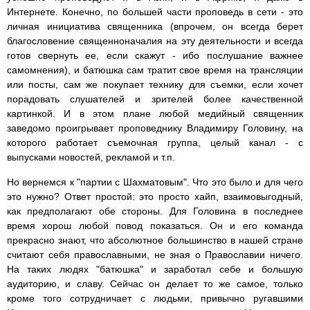
Интернете. Конечно, по большей части проповедь в сети - это
личная инициатива священника (впрочем, он всегда берет
благословение священноначалия на эту деятельности и всегда
готов свернуть ее, если скажут - ибо послушание важнее
самомнения), и батюшка сам тратит свое время на трансляции
или посты, сам же покупает технику для съемки, если хочет
порадовать слушателей и зрителей более качественной
картинкой. И в этом плане любой медийный священник
заведомо проигрывает проповеднику Владимиру Головину, на
которого работает съемочная группа, целый канал - с
выпусками новостей, рекламой и т.п.
Но вернемся к "партии с Шахматовым". Что это было и для чего
это нужно? Ответ простой: это просто хайп, взаимовыгодный,
как предполагают обе стороны. Для Головина в последнее
время хорош любой повод показаться. Он и его команда
прекрасно знают, что абсолютное большинство в нашей стране
считают себя православными, не зная о Православии ничего.
На таких людях "батюшка" и заработал себе и большую
аудиторию, и славу. Сейчас он делает то же самое, только
кроме того сотрудничает с людьми, привычно ругавшими