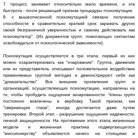
7. процесс занимает относительно мало времени, и эта
быстрота - почти решающий признак процедуры психомутации.
8. с вышеописанной психомутацией связано получение
способности в сравнительно краткий срок заражать других
своей безграничной уверенностью и самому действовать как
психомутатор". (Из документов групп, помогающих сектантам
освобождаться от психологической зависимости).
Психомутация осуществляется в три этапа; первый из них
можно охарактеризовать как "очарование". Группа, движение
или их представитель описывают положительное воздействие
применяемых группой методик и демонстрируют себя как
"доказательство". Все внешние проявления групп и
организаций, осуществляющих психомутацию, направлены на
то, чтобы пробудить ощущение зачарованности. Члены групп
постоянно вовлечены в вербовку. Такой признак, как
"сверкающие глаза", иногда достигается даже путем
тренировки. Второй этап - разрушение ощущения надежности,
личной защищенности. На протяжении этого этапа жизненные
модели и жизненная практика подвергающегося
"миссионерству" объявляются ничего не стоящими и