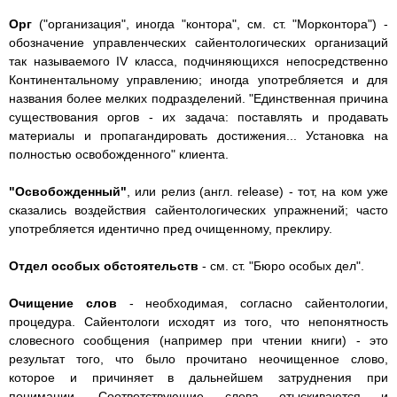
Орг
("организация", иногда "контора", см. ст. "Морконтора") -
обозначение управленческих сайентологических организаций
так называемого IV класса, подчиняющихся непосредственно
Континентальному управлению; иногда употребляется и для
названия более мелких подразделений. "Единственная причина
существования оргов - их задача: поставлять и продавать
материалы и пропагандировать достижения... Установка на
полностью освобожденного" клиента.
"Освобожденный"
, или релиз (англ. release) - тот, на ком уже
сказались воздействия сайентологических упражнений; часто
употребляется идентично пред очищенному, преклиру.
Отдел особых обстоятельств
- см. ст. "Бюро особых дел".
Очищение слов
- необходимая, согласно сайентологии,
процедура. Сайентологи исходят из того, что непонятность
словесного сообщения (например при чтении книги) - это
результат того, что было прочитано неочищенное слово,
которое и причиняет в дальнейшем затруднения при
понимании. Соответствующие слова отыскиваются и