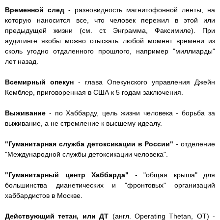
Временной след
- разновидность магнитофонной ленты, на
которую наносится все, что человек пережил в этой или
предыдущей жизни (см. ст. Энграмма, Факсимиле). При
аудитинге якобы можно отыскать любой момент времени из
сколь угодно отдаленного прошлого, например "миллиарды"
лет назад.
Всемирный опекун
- глава Опекунского управления Джейн
Кемблер, приговоренная в США к 5 годам заключения.
Выживание
- по Хаббарду, цель жизни человека - борьба за
выживание, а не стремление к высшему идеалу.
"Гуманитарная служба детоксикации в России"
- отделение
"Международной службы детоксикации человека".
"Гуманитарный центр Хаббарда"
- "общая крыша" для
большинства дианетических и "фронтовых" организаций
хаббардистов в Москве.
Действующий тетан, или ДТ
(англ. Operating Thetan, ОТ) -