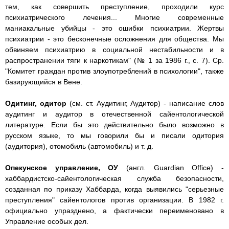
тем, как совершить преступление, проходили курс
психиатрического лечения... Многие современные
маниакальные убийцы - это ошибки психиатрии. Жертвы
психиатрии - это бесконечные осложнения для общества. Мы
обвиняем психиатрию в социальной нестабильности и в
распространении тяги к наркотикам" (№ 1 за 1986 г., с. 7). Ср.
"Комитет граждан против злоупотреблений в психологии", также
базирующийся в Вене.
Одитинг, одитор
(см. ст. Аудитинг, Аудитор) - написание слов
аудитинг и аудитор в отечественной сайентологической
литературе. Если бы это действительно было возможно в
русском языке, то мы говорили бы и писали одитория
(аудитория), отомобиль (автомобиль) и т. д.
Опекунское управление, ОУ
(англ. Guardian Office) -
хаббардистско-сайентологическая служба безопасности,
созданная по приказу Хаббарда, когда выявились "серьезные
преступления" сайентологов против организации. В 1982 г.
официально упразднено, а фактически переименовано в
Управление особых дел.