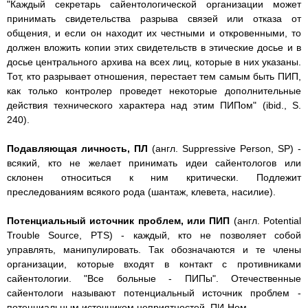
"Каждый секретарь сайентологической организации может
принимать свидетельства разрыва связей или отказа от
общения, и если он находит их честными и откровенными, то
должен вложить копии этих свидетельств в этические досье и в
досье центрального архива на всех лиц, которые в них указаны.
Тот, кто разрывает отношения, перестает тем самым быть ПИП,
как только контролер проведет некоторые дополнительные
действия технического характера над этим ПИПом" (ibid., S.
240).
Подавляющая личность, ПЛ
(англ. Suppressive Person, SP) -
всякий, кто не желает принимать идеи сайентологов или
склонен относиться к ним критически. Подлежит
преследованиям всякого рода (шантаж, клевета, насилие).
Потенциальный источник проблем, или ПИП
(англ. Potential
Trouble Source, PTS) - каждый, кто не позволяет собой
управлять, манипулировать. Так обозначаются и те члены
организации, которые входят в контакт с противниками
сайентологии. "Все больные - ПИПы". Отечественные
сайентологи называют потенциальный источник проблем -
потенциальным источником неприятностей, ПИ-Ном.