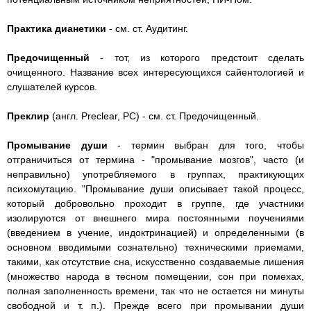
Практика дианетики
- см. ст. Аудитинг.
Предочищенный
- тот, из которого предстоит сделать
очищенного. Название всех интересующихся сайентологией и
слушателей курсов.
Преклир
(англ. Preclear, PC) - см. ст. Предочищенный.
Промывание души
- термин выбран для того, чтобы
отграничиться от термина - "промывание мозгов", часто (и
неправильно) употребляемого в группах, практикующих
психомутацию. "Промывание души описывает такой процесс,
который добровольно проходит в группе, где участники
изолируются от внешнего мира постоянными поучениями
(введением в учение, индоктринацией) и определенными (в
основном вводимыми сознательно) техническими приемами,
такими, как отсутствие сна, искусственно создаваемые лишения
(множество народа в тесном помещении, сон при помехах,
полная заполненность времени, так что не остается ни минуты
свободной и т. п.). Прежде всего при промывании души