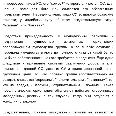
и провозвестником PC, его "семьей" которого считается СС. Для
нее он замещает бога или считается его абсолютным
представителем. Нередки случаи, когда СУ воздаются божеские
почести; у индийских гуру об этом свидетельствует титул
"бхагван", или "багаван".
Следствия принадлежности к молодежным религиям -
подчинение сущностных жизненных ориентации
распоряжениям руководства группы, а во многих случаях -
передача имущества вплоть до полного отказа от какой бы то
ни было собственности, как это требуется в ряде сект. Еще одно
следствие - признание системы различения добра и зла,
принятой в данной СС, данным СУ и ориентированной на их
групповые цели. То, что полезно группе (соответственно ее
вождю), считается "хорошим", "положительным", "истинным", то,
что им вредит, - "плохим", "отрицательным", "ложным". Такая
новая этическая ориентация объясняет действия сторонников
молодежных религий в тех случаях, когда они вступают в
конфликт с законом.
Следовательно, понятие молодежных религии не зависит от