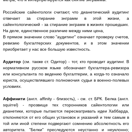
Российские сайентологи считают, что дианетический аудитинг
отвечает за стирание энграмм в этой жизни, а
сайентологический - за стирание энграмм в жизнях прошедших.
На деле, единственное различие между ними цена,
В прямом значении слово "аудитинг" означает проверку счетов,
ревизию бухгалтерских документов, и в этом значении
приобретает у нас все большую известность.
Аудитор
(см. также ст. Одитор) - тот, кто проводит аудитинг. В
нормативном русском языке обозначает бухгалтера-ревизора
или консультанта по ведению бухгалтерии, а когда-то означало
юриста, осуществлявшего полномочия судьи в военно-полевых
условиях.
Аффинити
(англ. affinity - близость), - см. ст. БРК. Белка (англ.
squirrel) - прозвище тех сторонников сайентологии или
дианетики, которые пытаются пересматривать идеи Хаббарда,
отклоняются от его общих установок и указаний и тем самым в
той или иной степени подвергают сомнению абсолютность его
авторитета. "Белки" преследуются неустанно и неуклонно;