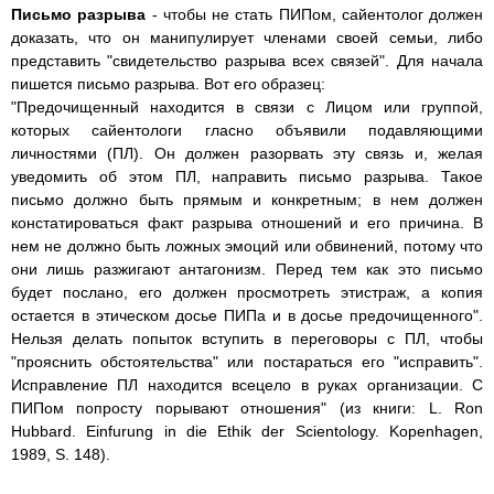
Письмо разрыва
- чтобы не стать ПИПом, сайентолог должен
доказать, что он манипулирует членами своей семьи, либо
представить "свидетельство разрыва всех связей". Для начала
пишется письмо разрыва. Вот его образец:
"Предочищенный находится в связи с Лицом или группой,
которых сайентологи гласно объявили подавляющими
личностями (ПЛ). Он должен разорвать эту связь и, желая
уведомить об этом ПЛ, направить письмо разрыва. Такое
письмо должно быть прямым и конкретным; в нем должен
констатироваться факт разрыва отношений и его причина. В
нем не должно быть ложных эмоций или обвинений, потому что
они лишь разжигают антагонизм. Перед тем как это письмо
будет послано, его должен просмотреть этистраж, а копия
остается в этическом досье ПИПа и в досье предочищенного".
Нельзя делать попыток вступить в переговоры с ПЛ, чтобы
"прояснить обстоятельства" или постараться его "исправить".
Исправление ПЛ находится всецело в руках организации. С
ПИПом попросту порывают отношения" (из книги: L. Ron
Hubbard. Einfurung in die Ethik der Scientology. Kopenhagen,
1989, S. 148).