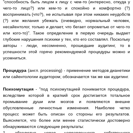
"способность быть лицом к лицу с чем-то (интересно, откуда у
чего-то лицо?) или кем-то и спокойно и комфортно (?)
воспринимать (что?), не испытывая при этом никаких неудобств
(?) или желания убежать (очевидно, нормальный человек,
несайентолог, только и делает, что бегает опрометью от чего-то
или кого-то)". Такое определение в первую очередь выдает
глубокие нарушения психики у тех, кто его составлял. Поскольку
авторы - люди, несомненно, прошедшие аудитинг, то в
успешности этой горячо рекомендуемой процедуры можно и
усомниться.
Процедура
(англ. processing) - применение методов дианетики
или сайентологии аудитором; обозначается так же как аудитинг.
Психомутация
- "под психомутацией понимается процедура,
вследствие которой в краткий срок достигается тотальное
промывание души или мозгов и появляются внешне
обусловленные личностные изменения. Наиболее четко
процесс может быть описан со стороны его результатов.
Выясняется, что более или менее статистически достоверно
обнаруживаются следующие результаты:
1. абсолютно новая направленность собственного