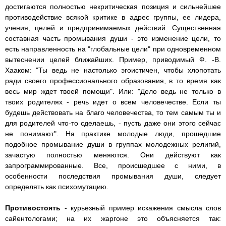
достигаются полностью некритическая позиция и сильнейшее
противодействие всякой критике в адрес группы, ее лидера,
учения, целей и предпринимаемых действий. Существенная
составная часть промывания души - это изменение цели, то
есть направленность на "глобальные цели" при одновременном
вытеснении целей ближайших. Пример, приводимый Ф. -В.
Хааком: "Ты ведь не настолько эгоистичен, чтобы хлопотать
ради своего профессионального образования, в то время как
весь мир ждет твоей помощи". Или: "Дело ведь не только в
твоих родителях - речь идет о всем человечестве. Если ты
будешь действовать на благо человечества, то тем самым ты и
для родителей что-то сделаешь, - пусть даже они этого сейчас
не понимают". На практике молодые люди, прошедшие
подобное промывание души в группах молодежных религий,
зачастую полностью меняются. Они действуют как
запрограммированные. Все, происшедшее с ними, в
особенности последствия промывания души, следует
определять как психомутацию.
Противостоять
- курьезный пример искажения смысла слов
сайентологами; на их жаргоне это объясняется так: