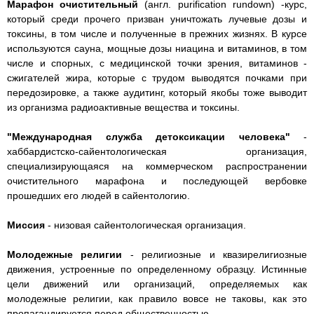
Марафон очистительный
(англ. purification rundown) -курс,
который среди прочего призван уничтожать лучевые дозы и
токсины, в том числе и полученные в прежних жизнях. В курсе
используются сауна, мощные дозы ниацина и витаминов, в том
числе и спорных, с медицинской точки зрения, витаминов -
сжигателей жира, которые с трудом выводятся почками при
передозировке, а также аудитинг, который якобы тоже выводит
из организма радиоактивные вещества и токсины.
"Международная служба детоксикации человека"
-
хаббардистско-сайентологическая организация,
специализирующаяся на коммерческом распространении
очистительного марафона и последующей вербовке
прошедших его людей в сайентологию.
Миссия
- низовая сайентологическая организация.
Молодежные религии
- религиозные и квазирелигиозные
движения, устроенные по определенному образцу. Истинные
цели движений или организаций, определяемых как
молодежные религии, как правило вовсе не таковы, как это
пропагандируется перед общественностью.