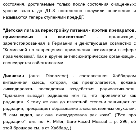
состояния, достигаемые только после состояния очищенных;
уровни вплоть до ДТ-3 постепенно получили понижение и
называются теперь ступенями пред-ДГ.
"Детская лига за перестройку питания - против препаратов,
применяемых в психиатрии"
- организация,
зарегистрированная в Германии и действующая совместно с
"Комиссией по запрещению применения психиатрии в сфере
прав человека". Как и другие антипсихиатрические организации,
спонсируется сайентологами.
Дианазин
(англ. Dianazene) - составленная Хаббардом
витаминная смесь, которая, как предполагается, должна
ликвидировать последствия воздействия радиоактивности.
"Дианазин выводит радиацию или то, что проявляется как
радиация. К тому же она до известной степени защищает от
радиации, прекращает образование злокачественных опухолей.
Я сам видел, как она ликвидировала рак кожи". ("Все про
радиацию", цит. по: R. Miller, Bare-Faced Messiah... p. 296; об
этой брошюре см. в ст. Хаббард.)