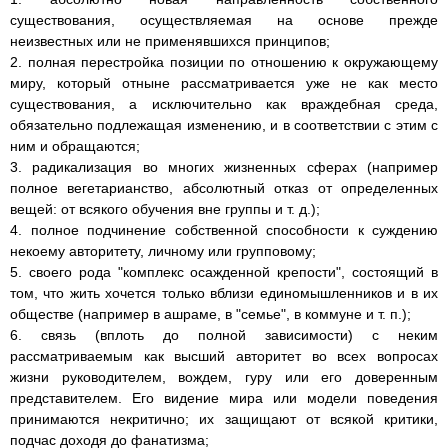
существования, осуществляемая на основе прежде
неизвестных или не применявшихся принципов;
2. полная перестройка позиции по отношению к окружающему
миру, который отныне рассматривается уже не как место
существования, а исключительно как враждебная среда,
обязательно подлежащая изменению, и в соответствии с этим с
ним и обращаются;
3. радикализация во многих жизненных сферах (например
полное вегетарианство, абсолютный отказ от определенных
вещей: от всякого обучения вне группы и т. д.);
4. полное подчинение собственной способности к суждению
некоему авторитету, личному или групповому;
5. своего рода "комплекс осажденной крепости", состоящий в
том, что жить хочется только вблизи единомышленников и в их
обществе (например в ашраме, в "семье", в коммуне и т. п.);
6. связь (вплоть до полной зависимости) с неким
рассматриваемым как высший авторитет во всех вопросах
жизни руководителем, вождем, гуру или его доверенным
представителем. Его видение мира или модели поведения
принимаются некритично; их защищают от всякой критики,
подчас доходя до фанатизма;