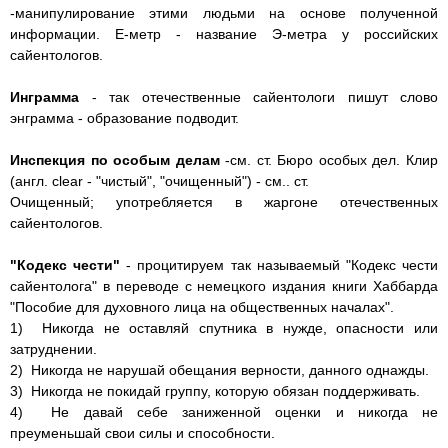
-манипулирование этими людьми на основе полученной
информации. Е-метр - название Э-метра у российских
сайентологов.
Инграмма
- так отечественные сайентологи пишут слово
энграмма - образование подводит.
Инспекция по особым делам
-см. ст. Бюро особых дел. Клир
(англ. clear - "чистый", "очищенный") - см.. ст.
Очищенный; употребляется в жаргоне отечественных
сайентологов.
"Кодекс чести"
- процитируем так называемый "Кодекс чести
сайентолога" в переводе с немецкого издания книги Хаббарда
"Пособие для духовного лица на общественных началах".
1) Никогда не оставляй спутника в нужде, опасности или
затруднении.
2) Никогда не нарушай обещания верности, данного однажды.
3) Никогда не покидай группу, которую обязан поддерживать.
4) Не давай себе заниженной оценки и никогда не
преуменьшай свои силы и способности.