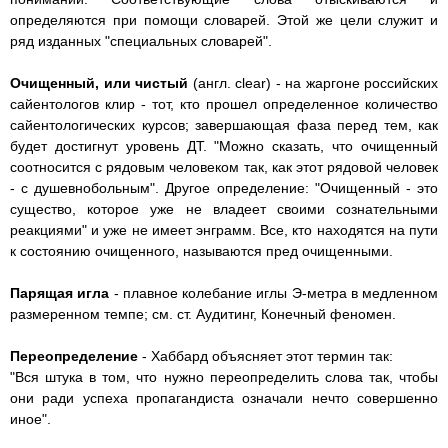
определяются при помощи словарей. Этой же цели служит и
ряд изданных "специальных словарей".
Очищенный, или чистый
(англ. clear) - на жаргоне российских
сайентологов клир - тот, кто прошел определенное количество
сайентологических курсов; завершающая фаза перед тем, как
будет достигнут уровень ДТ. "Можно сказать, что очищенный
соотносится с рядовым человеком так, как этот рядовой человек
- с душевнобольным". Другое определение: "Очищенный - это
существо, которое уже не владеет своими сознательными
реакциями" и уже не имеет энграмм. Все, кто находятся на пути
к состоянию очищенного, называются пред очищенными.
Парящая игла
- плавное колебание иглы Э-метра в медленном
размеренном темпе; см. ст. Аудитинг, Конечный феномен.
Переопределение
- Хаббард объясняет этот термин так:
"Вся штука в том, что нужно переопределить слова так, чтобы
они ради успеха пропагандиста означали нечто совершенно
иное".