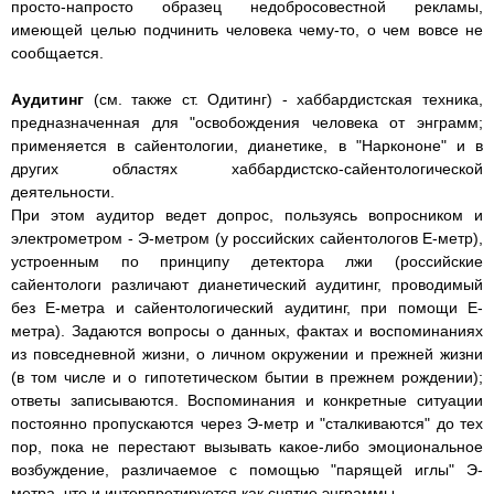
просто-напросто образец недобросовестной рекламы,
имеющей целью подчинить человека чему-то, о чем вовсе не
сообщается.
Аудитинг
(см. также ст. Одитинг) - хаббардистская техника,
предназначенная для "освобождения человека от энграмм;
применяется в сайентологии, дианетике, в "Наркононе" и в
других областях хаббардистско-сайентологической
деятельности.
При этом аудитор ведет допрос, пользуясь вопросником и
электрометром - Э-метром (у российских сайентологов Е-метр),
устроенным по принципу детектора лжи (российские
сайентологи различают дианетический аудитинг, проводимый
без Е-метра и сайентологический аудитинг, при помощи Е-
метра). Задаются вопросы о данных, фактах и воспоминаниях
из повседневной жизни, о личном окружении и прежней жизни
(в том числе и о гипотетическом бытии в прежнем рождении);
ответы записываются. Воспоминания и конкретные ситуации
постоянно пропускаются через Э-метр и "сталкиваются" до тех
пор, пока не перестают вызывать какое-либо эмоциональное
возбуждение, различаемое с помощью "парящей иглы" Э-
метра, что и интерпретируется как снятие энграммы.