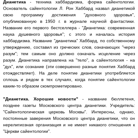
Дианетика
- техника хаббардизма, форма сайентологии.
Основатель сайентологии Л. Рон Хаббард назвал дианетикой
свою программу достижения "духовного здоровья",
опубликованную в 1950 г. в журнале научной фантастики.
Название его первого бестселлера - "Дианетика: современная
наука душевного здоровья"; с этого и началась история
хаббардизма. Название "дианетика" Хаббард, по собственному
утверждению, составил из греческих слов, означающих "через
разум"; тем самым оно должно означать исцеление через
разум. Дианетика направлена на "тело", а сайентология - на
"дух", или сознание (эти совершенно разные понятия Хаббард
отождествляет). На деле понятие дианетики употребляется
сплошь и рядом в тех случаях, когда понятие сайентологии
каким-то образом скомпрометировано.
"Дианетика. Хорошие новости"
- название бюллетеня,
позднее газеты Московского центра дианетики. Учредитель:
"Сайентологическая церковь Москвы". Интересны, однако,
постоянные заверения Московского центра дианетики, что он
нерелигиозная организация и не имеет никакого отношения к
"Церкви сайентологии".