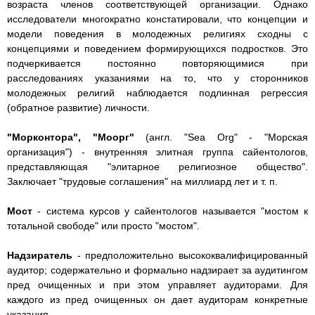
возраста членов соответствующей организации. Однако
исследователи многократно констатировали, что концепции и
модели поведения в молодежных религиях сходны с
концепциями и поведением формирующихся подростков. Это
подчеркивается постоянно повторяющимися при
расследованиях указаниями на то, что у сторонников
молодежных религий наблюдается подлинная регрессия
(обратное развитие) личности.
"Морконтора", "Моорг"
(англ. "Sea Org" - "Морская
организация") - внутренняя элитная группа сайентологов,
представляющая "элитарное религиозное общество".
Заключает "трудовые соглашения" на миллиард лет и т. п.
Мост
- система курсов у сайентологов называется "мостом к
тотальной свободе" или просто "мостом".
Надзиратель
- предположительно высококвалифицированный
аудитор; содержательно и формально надзирает за аудитингом
пред очищенных и при этом управляет аудиторами. Для
каждого из пред очищенных он дает аудиторам конкретные
указания.