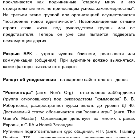
проклинаются как подчиненные "старому миру и его
отрицательным или. не приносящим успеха закономерностям".
На третьем этапе группой или организацией осуществляется
"построение новой идентичности". Новопосвященный отныне
строит свою жизнь под руководством группы или ее
представителя. Теперь он уже сам пытается подвергать
психомутации других.
Разрыв БРК
- утрата чувства близости, реальности или
коммуникации (общения). При аудитинге должно выясняться,
какие факторы вызвали этот разрыв.
Рапорт об уведомлении
- на жаргоне сайентологов - донос.
"Ронконтора"
(англ. Ron's Org) - ответвление хаббардизма
(группа отколовшихся) под руководством "коммодора" В. Б.
Робертсона; распространяет курсы вплоть до уровня ДТ-40.
Достигаемый статус обозначается как "хозяин игры" (англ. The
Game's Master). Организация действует во многих странах
Европы, в США и Новой Зеландии.
Рутинный подготовительный курс общения, РПК (англ. Training
Routine, TR) - последовательность прохождения курсов и