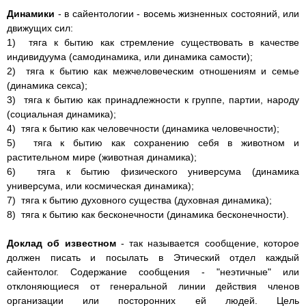
Динамики
- в сайентологии - восемь жизненных состояний, или
движущих сил:
1) тяга к бытию как стремление существовать в качестве
индивидуума (самодинамика, или динамика самости);
2) тяга к бытию как межчеловеческим отношениям и семье
(динамика секса);
3) тяга к бытию как принадлежности к группе, партии, народу
(социальная динамика);
4) тяга к бытию как человечности (динамика человечности);
5) тяга к бытию как сохранению себя в животном и
растительном мире (животная динамика);
6) тяга к бытию физического универсума (динамика
универсума, или космическая динамика);
7) тяга к бытию духовного существа (духовная динамика);
8) тяга к бытию как бесконечности (динамика бесконечности).
Доклад об известном
- так называется сообщение, которое
должен писать и посылать в Этический отдел каждый
сайентолог. Содержание сообщения - "неэтичные" или
отклоняющиеся от генеральной линии действия членов
организации или посторонних ей людей. Цель