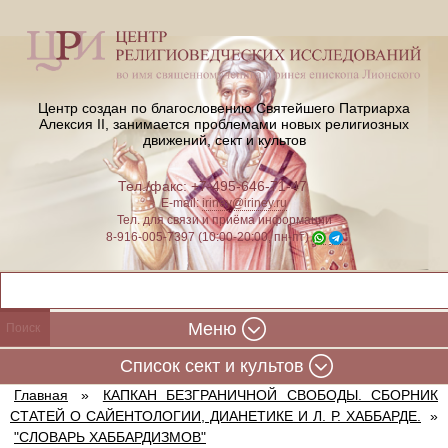
Центр создан по благословению Святейшего Патриарха
Алексия II,
занимается проблемами новых религиозных
движений, сект и культов
Тел./факс: +7-495-646-71-47
E-mail:
iriney@iriney.ru
Тел. для связи и приёма информации
8-916-005-7397 (10:00-20:00, пн-пт)
Меню
Cписок сект и культов
Главная
»
КАПКАН БЕЗГРАНИЧНОЙ СВОБОДЫ. СБОРНИК
СТАТЕЙ О САЙЕНТОЛОГИИ, ДИАНЕТИКЕ И Л. Р. ХАББАРДЕ.
»
"СЛОВАРЬ ХАББАРДИЗМОВ"