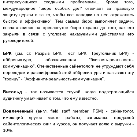
интересующихся сходными проблемами... Кроме того,
международное "Бюро особых дел" отвечает за правовую
защиту церкви и за то, чтобы все нападки на нее отражались
быстро и эффективно". Тем самым бюро выполняет задачи,
возлагавшиеся на пресловутое бюро охраны до того, как его
закрыли в связи с уголовно наказуемыми действиями его
руководителей.
БРК
(см. ст. Разрыв БРК, Тест БРК, Треугольник БРК) -
аббревиатура, обозначающая "близость-реальность-
коммуникацию". Отечественные сайентологи не утруждают себя
переводом и расшифровкой этой аббревиатуры и называют эту
"троицу" - "Аффинити-реальность-коммуникация".
Витольд
- так называется случай, когда подвергающийся
аудитингу умалчивает о том, что ему известно.
Вовлеченный
(англ. field staff member, FSM) - сайентолог,
имеющий другое место работы; занимаясь продажей
сайентологических книг и курсов, он получает долю с выручки -
10%.