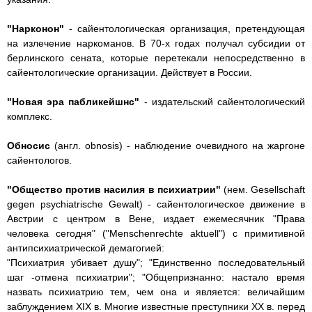
"Нарконон"
- сайентологическая организация, претендующая
на излечение наркоманов. В 70-х годах получал субсидии от
берлинского сената, которые перетекали непосредственно в
сайентологические организации. Действует в России.
"Новая эра пабликейшнс"
- издательский сайентологический
комплекс.
Обносис
(англ. obnosis) - наблюдение очевидного на жаргоне
сайентологов.
"Общество против насилия в психиатрии"
(нем. Gesellschaft
gegen psychiatrische Gewalt) - сайентологическое движение в
Австрии с центром в Вене, издает ежемесячник "Права
человека сегодня" ("Menschenrechte aktuell") с примитивной
антипсихиатрической демагогией:
"Психиатрия убивает душу"; "Единственно последовательный
шаг -отмена психиатрии"; "Общепризнанно: настало время
назвать психиатрию тем, чем она и является: величайшим
заблуждением XIX в. Многие известные преступники XX в. перед