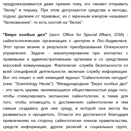
предусматриваются даже премии тому, кто сможет отправить
"белку" в тюрьму. При этом допускаются средства и методы,
подчас далекие от правовых; их с мрачным юмором называют
"белкованием", то есть охотой на "белок".
"Бюро особых дел"
(англ. Office for Special Affairs, OSA) -
сайентологическая организация с центром в Лос-Анджелесе.
Этот орган возник в результате преобразования Опекунского
управления. Задачи - манипулирование при контактах с
правовыми и административными органами и со средствами
массовой коммуникации. Фактически -служба безопасности со
всей спецификой деятельности, включая службу информации.
Вот что пишет о ней немецкий журнал "Сайентология сегодня"
(нем. "Scientology Heute"): "Международное "Бюро особых дел"
- это часть церкви, занимающаяся общественностью ради того,
чтобы стимулировать экспансию сайентологии, а также для
того, чтобы оповещать о достижениях сайентологии и тем
самым создавать для нее среду, в которой она могла бы
развиваться и процветать. Отчасти это достигается благодаря
привлечению на сторону сайентологии членов правительства,
средств информации, других религий и социальных групп,