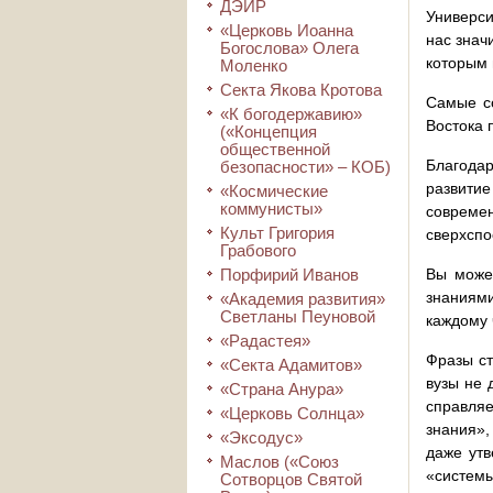
ДЭИР
Универси
«Церковь Иоанна
нас знач
Богослова» Олега
которым 
Моленко
Секта Якова Кротова
Самые с
«К богодержавию»
Востока 
(«Концепция
общественной
Благодар
безопасности» – КОБ)
развити
«Космические
коммунисты»
совреме
Культ Григория
сверхспо
Грабового
Порфирий Иванов
Вы может
знаниями
«Академия развития»
Светланы Пеуновой
каждому 
«Радастея»
Фразы ст
«Секта Адамитов»
вузы не 
«Страна Анура»
справляе
«Церковь Солнца»
знания»,
«Эксодус»
даже утв
Маслов («Союз
«системы
Сотворцов Святой