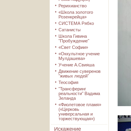
Рерихианство
«Школа золотого
Розенкрейца»
СИСТЕМА Рябко
Сатанисты
Школа Гивина
"Пробуждение"
«Свет Софии»
«Оккультное учение
Мулдашева»
Учение А.Свияша
Движение суверенов
"живых людей"
Теософия
"Трансферинг
реальности" Вадима
Зеланда
«Фиолетовое пламя»
(«Церковь
универсальная и
торжествующая»)
Искажение