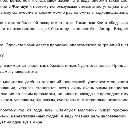
ной, целостной и счастливой жизни. Эти виды энергии также со
ний в Фэн-шуй и поэтому используемые символы могут служить ак
оэтому магические открытки можно расположить в подходящих зона
е также небольшой ассортимент книг. Такие, как Книга «Код сча
, и ты тоже сможешь!», «К богатству - с пеленок!»... Автор - Влад
го, Эдельстар занимается продажей апартаментов за границей и с
т?
р занимается вроде как образовательной деятельностью. Предлаг
кламы университета:
ре множество учебных заведений - колледжей, университетов, инст
ончании, человек становится всего лишь очень узким специал
 знания по своим предметам, но никто и никогда не преподаст ем
как стать успешным, здоровым, счастливым, материально независи
поэтому год от года вузы штампуют миллионы узких профес
ивых, нереализованных людей. А ведь главная цель человеческой 
ует ни один вуз в мире.