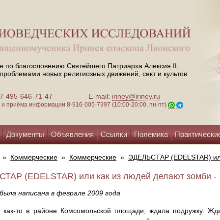
н по благословению Святейшего Патриарха Алексия II,
проблемами новых религиозных движений, сект и культов
 +7-495-646-71-47
E-mail:
iriney@iriney.ru
зи и приёма информации
8-916-005-7397 (10:00-20:00, пн-пт)
Документы
Объявления
Ссылки
Полемика
Практически
»
Коммерческие
»
Коммерческие
»
ЭДЕЛЬСТАР (EDELSTAR) или
ТАР (EDELSTAR) или как из людей делают зомби - 
была написана в феврале 2009 года
 как-то в районе Комсомольской площади, ждала подружку. Жда