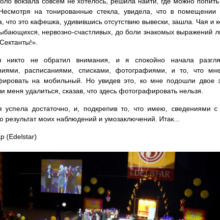
коло вокзала совсем не хотелось, решила найти, где можно попит
 Несмотря на тонированные стекла, увидела, что в помещении 
, что это кафешка, удивившись отсутствию вывески, зашла. Чая и 
ыбающихся, нервозно-счастливых, до боли знакомых выражений ли
«Сектанты!».
 никто не обратил внимания, и я спокойно начала разгля
ниями, расписаниями, списками, фотографиями, и то, что мн
фировать на мобильный. Но увидев это, ко мне подошли двое з
и меня удалиться, сказав, что здесь фотографировать нельзя.
 успела достаточно, и, подкрепив то, что имею, сведениями 
 результат моих наблюдений и умозаключений. Итак...
р (Edelstar)