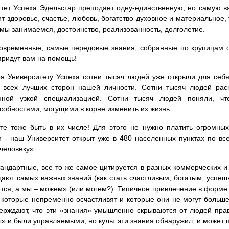
тет Успеха Эдельстар преподает одну-единственную, но самую ва
ит здоровье, счастье, любовь, богатство духовное и материальное, 
мы занимаемся, достоинство, реализованность, долголетие.
овременные, самые передовые знания, собранные по крупицам о
придут вам на помощь!
я Университету Успеха сотни тысяч людей уже открыли для се
е всех лучших сторон нашей личности. Сотни тысяч людей рас
нной узкой специализацией. Сотни тысяч людей поняли, 
собностями, могущими в корне изменить их жизнь.
е тоже быть в их числе! Для этого не нужно платить огромных 
 - наш Университет открыт уже в 480 населенных пунктах по вс
человеку».
андартные, все то же самое цитируется в разных коммерческих и
дают самых важных знаний (как стать счастливым, богатым, успеш
тся, а мы – можем» (или могем?). Типичное привлечение в форме
 которые непременно осчастливят и которые они не могут больше 
ерждают, что эти «знания» умышленно скрываются от людей пра
» и были управляемыми, но культ эти знания обнаружил, и может