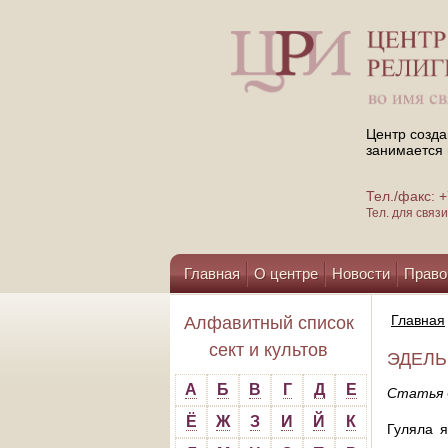
Центр созда
занимается 
Тел./факс:
Тел. для свя
Главная
О центре
Новости
Право
Помощь центру
Главная
Алфавитный список
сект и культов
ЭДЕЛЬС
А
Б
В
Г
Д
Е
Статья 
Ё
Ж
З
И
Й
К
Гуляла я