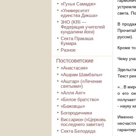
гармонич
«Гухья Самадж»
устремле
«Университет
света. П
единства Дикша»
3HO (KRI ―
В продаж
Федерация учителей
Прочитай
кундалини йоги)
русски).
Секта Пракаша
Кумара
Кроме то
Разное
Чему уча
Постсоветские
«Анастасия»
Эдельста
«Ашрам Шамбалы»
Текст ре
«Аштар» («Лечение
святыми»)
«...В ми
«Алля Аят»
о его ок
«Белое братство»
получает
«Бажовцы»
- науку 
Богородичники
Именно 
Виссарион («Церковь
несчастл
последнего завета»)
гарантир
Секта Белодеда