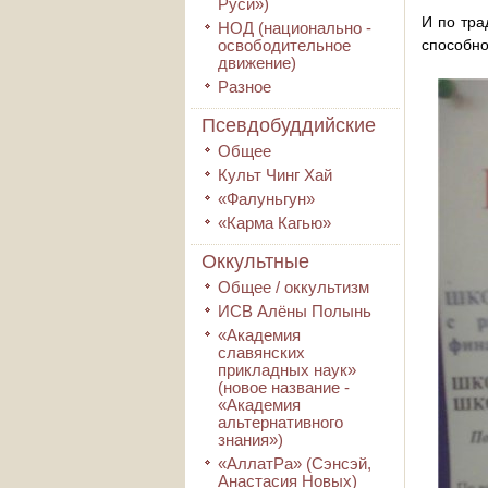
Руси»)
И по тра
НОД (национально -
освободительное
способно
движение)
Разное
Псевдобуддийские
Общее
Культ Чинг Хай
«Фалуньгун»
«Карма Кагью»
Оккультные
Общее / оккультизм
ИСВ Алёны Полынь
«Академия
славянских
прикладных наук»
(новое название -
«Академия
альтернативного
знания»)
«АллатРа» (Сэнсэй,
Анастасия Новых)