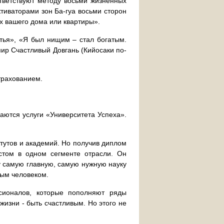
ответствуют методу восьми жизненных
тиваторами зон Ба-гуа восьми сторон
х вашего дома или квартиры».
стья», «Я был нищим – стал богатым.
имир Счастливый Дoвгань (Кийосаки по-
трахованием.
аются услуги «Университета Успеха».
итутов и академий. Но получив диплом
истом в одном сегменте отрасли. Он
у самую главную, самую нужную науку
мым человеком.
сионалов, которые пополняют ряды
жизни - быть счастливым. Но этого не