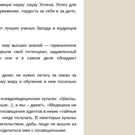
жную науку: науку Успеха. Успех для
уважение, гордость за себя и за дело,
т лучших ученых Запада и мудрецов
бя мир высших знаний — гармоничное
крыли свой потенциал, задавленный
что они и в самом деле обладают
денег, не нужно летать за океан за
ему миру и обучение в нем посильно
 псевдомедицинских культах: «Школы,
ным...), а мы – даем!», «Медицина не
 посвящения адептов в некие «тайные
нигде получить. В некоторых культах
вительством, дабы люди не вышли из
 поделиться ими с посвященными.