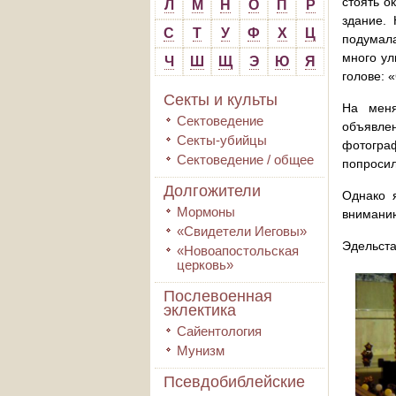
стоять о
Л
М
Н
О
П
Р
здание.
С
Т
У
Ф
Х
Ц
подумала
много ул
Ч
Ш
Щ
Э
Ю
Я
голове: 
Секты и культы
На меня
Сектоведение
объявле
Секты-убийцы
фотогра
Сектоведение / общее
попросил
Долгожители
Однако я
Мормоны
вниманию
«Свидетели Иеговы»
Эдельста
«Новоапостольская
церковь»
Послевоенная
эклектика
Сайентология
Мунизм
Псевдобиблейские