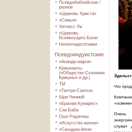
Псевдобиблейские /
разное
«Церковь Христа»
«Семья»
Уитнесс Ли
«Церковь
Всемогущего Бога»
Неопятидесятники
Псевдоиндуистские
«Ананда марга»
Кришнаиты
(«Общество Сознания
Эдельст
Кришны» и др.)
ТМ
Что про
«Тантра-Сангха»
Шри Чинмой
Компания
«Брахма Кумарис»
«освежен
Саи Баба
Очень 
Ошо Раджниш
энергоин
«Искусство жизни»
служат 
«Сахаджа-йога»