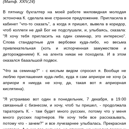
(Матф. XXIV,24)
В пятницу бухгалтер на моей работе миловидная молодая
эстоночка К. сделала мне странное предложение. Пригласила в
кабинет "что-то сказать", а когда я пришел, вывела в коридор,
чтоб коллеги не дай Бог не подслушали, и, улыбаясь, сказала:
"Я хочу тебя пригласить на один семинар, это интересно".
Слова стандартные для вербовки куда-либо, но весьма
привлекательная (хоть и испорченная замужеством и
деторождением) К. на агента никак не походила. И в этом
оказался бааальшой подвох.
"Что за семинар?" - с кислым видом спросил я. Вообще не
люблю приглашения куда-либо, куда я сам априори не хочу (а
априори я никуда не хочу, да, такая вот я априорная
кислятина).
"Я устраиваю вот один в понедельник, 7 декабря, в 19.00
связанный с бизнесом, и хочу, чтоб ты пришел, - продолжала
тараторить К. - там будет много русских, потому что у меня
много русских партнеров. Не хочу тебе все рассказывать,
потому что - зачем?" и все лучезарнее улыбалась. Прекрасная