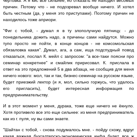
чертовка. А я кис все сильнее, но отказать не находил весомых
причин. Потому что - не подозревал вообще ничего. И хотел
быть честным (да, у меня это приступами). Поэтому причин не
находилось тоже априори.
"Фиг с тобой, - думал я в ту злополучную пятницу. - до
понедельника дожить надо, а причины сами найдутся. Можно
тупо просто не пойти, в конце концов - не комсомольская
обязаловка какая". Думал, ага, а сам, ища подспудный повод
отказаться, послал К. мейл с запросом: "а все-таки поясни про
семинар конкретнее" и смайлик пририсовал. К. прислала в
ответ на это предложений 5 в два абзаца, не сообщив для меня
ничего нового: мол, так и так, бизнес-семинар на русском языке,
будет приезжий лектор (и я, мол, сильно горжусь, что удалось
его пригласить), будет интересная информация по
предпринимательству.
И в этот момент у меня, дурака, тоже еще ничего не ёкнуло.
Хотя противело все это еще сильнее: из меня предприниматель
как из г. пуля, ну вы сами знаете.
"Шайтан с тобой, - снова подумалось мне. - пойду схожу, вдруг
какая важная бухгалтерско-экономическая инфа будет, все ж