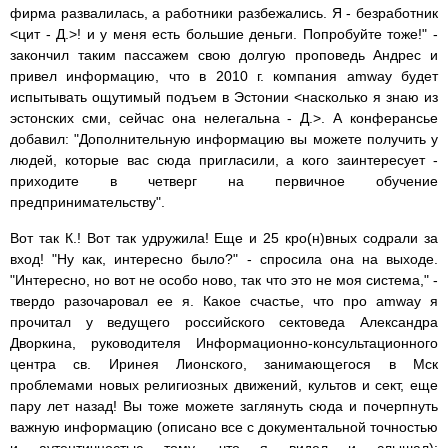
фирма развалилась, а работники разбежались. Я - безработник
<цит - Д.>! и у меня есть большие деньги. Попробуйте тоже!" -
закончил таким пассажем свою долгую проповедь Андрес и
привел информацию, что в 2010 г. компания amway будет
испытывать ощутимый подъем в Эстонии <насколько я знаю из
эстонских сми, сейчас она нелегальна - Д.>. А конферансье
добавил: "Дополнительную информацию вы можете получить у
людей, которые вас сюда пригласили, а кого заинтересует -
приходите в четверг на первичное обучение
предпринимательству".
Вот так К.! Вот так удружила! Еще и 25 кро(н)вных содрали за
вход! "Ну как, интересно было?" - спросила она на выходе.
"Интересно, но вот не особо ново, так что это не моя система," -
твердо разочаровал ее я. Какое счастье, что про amway я
прочитал у ведущего российского сектоведа Александра
Дворкина, руководителя Информационно-консультационного
центра св. Иринея Лионского, занимающегося в Мск
проблемами новых религиозных движений, культов и сект, еще
пару лет назад! Вы тоже можете заглянуть сюда и почерпнуть
важную информацию (описано все с документальной точностью