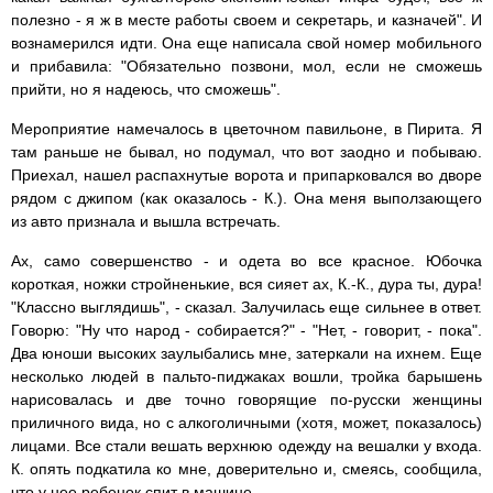
полезно - я ж в месте работы своем и секретарь, и казначей". И
вознамерился идти. Она еще написала свой номер мобильного
и прибавила: "Обязательно позвони, мол, если не сможешь
прийти, но я надеюсь, что сможешь".
Мероприятие намечалось в цветочном павильоне, в Пирита. Я
там раньше не бывал, но подумал, что вот заодно и побываю.
Приехал, нашел распахнутые ворота и припарковался во дворе
рядом с джипом (как оказалось - К.). Она меня выползающего
из авто признала и вышла встречать.
Ах, само совершенство - и одета во все красное. Юбочка
короткая, ножки стройненькие, вся сияет ах, К.-К., дура ты, дура!
"Классно выглядишь", - сказал. Залучилась еще сильнее в ответ.
Говорю: "Ну что народ - собирается?" - "Нет, - говорит, - пока".
Два юноши высоких заулыбались мне, затеркали на ихнем. Еще
несколько людей в пальто-пиджаках вошли, тройка барышень
нарисовалась и две точно говорящие по-русски женщины
приличного вида, но с алкоголичными (хотя, может, показалось)
лицами. Все стали вешать верхнюю одежду на вешалки у входа.
К. опять подкатила ко мне, доверительно и, смеясь, сообщила,
что у нее ребенок спит в машине.