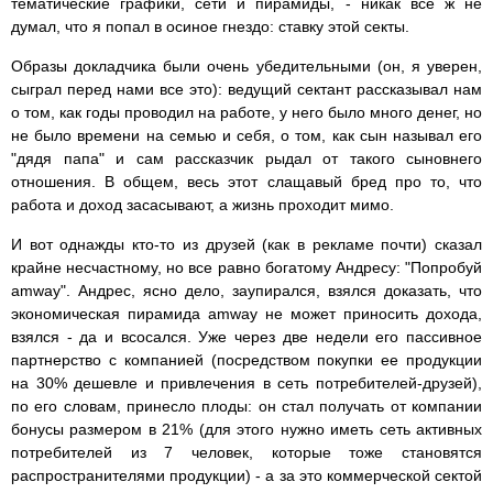
тематические графики, сети и пирамиды, - никак все ж не
думал, что я попал в осиное гнездо: ставку этой секты.
Образы докладчика были очень убедительными (он, я уверен,
сыграл перед нами все это): ведущий сектант рассказывал нам
о том, как годы проводил на работе, у него было много денег, но
не было времени на семью и себя, о том, как сын называл его
"дядя папа" и сам рассказчик рыдал от такого сыновнего
отношения. В общем, весь этот слащавый бред про то, что
работа и доход засасывают, а жизнь проходит мимо.
И вот однажды кто-то из друзей (как в рекламе почти) сказал
крайне несчастному, но все равно богатому Андресу: "Попробуй
amway". Андрес, ясно дело, заупирался, взялся доказать, что
экономическая пирамида amway не может приносить дохода,
взялся - да и всосался. Уже через две недели его пассивное
партнерство с компанией (посредством покупки ее продукции
на 30% дешевле и привлечения в сеть потребителей-друзей),
по его словам, принесло плоды: он стал получать от компании
бонусы размером в 21% (для этого нужно иметь сеть активных
потребителей из 7 человек, которые тоже становятся
распространителями продукции) - а за это коммерческой сектой