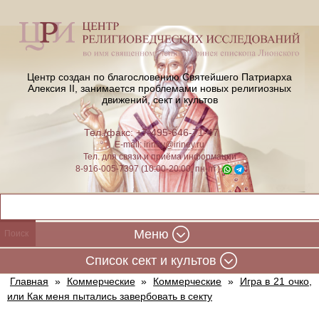
Центр создан по благословению Святейшего Патриарха
Алексия II,
занимается проблемами новых религиозных
движений, сект и культов
Тел./факс: +7-495-646-71-47
E-mail:
iriney@iriney.ru
Тел. для связи и приёма информации
8-916-005-7397 (10:00-20:00, пн-пт)
Меню
Cписок сект и культов
Главная
»
Коммерческие
»
Коммерческие
»
Игра в 21 очко,
или Как меня пытались завербовать в секту