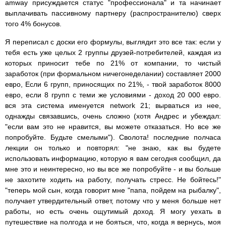
amway присуждается статус "профессионала" и та начинает
выплачивать пассивному партнеру (распространителю) сверх
того 4% бонусов.
Я переписал с доски его формулы, выглядит это все так: если у
тебя есть уже целых 2 группы друзей-потребителей, каждая из
которых приносит тебе по 21% от компании, то чистый
заработок (при формальном ничегонеделании) составляет 2000
евро, Если 6 групп, приносящих по 21%, - твой заработок 8000
евро, если 8 групп с теми же условиями - доход 20 000 евро.
вся эта система именуется network 21; вырваться из нее,
однажды связавшись, очень сложно (хотя Андрес и убеждал:
"если вам это не нравится, вы можете отказаться. Но все же
попробуйте. Будьте смелыми"). Сволота! последние полчаса
лекции он только и повторял: "не знаю, как вы будете
использовать информацию, которую я вам сегодня сообщил, да
мне это и неинтересно, но вы все же попробуйте - и вы больше
не захотите ходить на работу, получать стресс. Не бойтесь!"
"теперь мой сын, когда говорит мне "папа, пойдем на рыбалку",
получает утвердительный ответ, потому что у меня больше нет
работы, но есть очень ощутимый доход. Я могу уехать в
путешествие на полгода и не бояться, что, когда я вернусь, моя