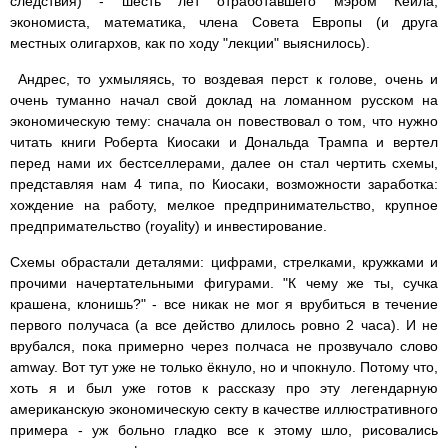
следствия) - шесть лет отработавшего мэром Кейла,
экономиста, математика, члена Совета Европы (и друга
местных олигархов, как по ходу "лекции" выяснилось).
Андрес, то ухмыляясь, то воздевая перст к голове, очень и
очень туманно начал свой доклад на ломанном русском на
экономическую тему: сначала он повествовал о том, что нужно
читать книги Роберта Киосаки и Дональда Трампа и вертел
перед нами их бестселлерами, далее он стал чертить схемы,
представляя нам 4 типа, по Киосаки, возможности заработка:
хождение на работу, мелкое предпринимательство, крупное
предпримательство (royality) и инвестирование.
Схемы обрастали деталями: цифрами, стрелками, кружками и
прочими начертательными фигурами. "К чему же ты, сучка
крашена, клонишь?" - все никак не мог я врубиться в течение
первого получаса (а все действо длилось ровно 2 часа). И не
врубался, пока примерно через полчаса не прозвучало слово
amway. Вот тут уже не только ёкнуло, но и чпокнуло. Потому что,
хоть я и был уже готов к рассказу про эту легендарную
американскую экономическую секту в качестве иллюстративного
примера - уж больно гладко все к этому шло, рисовались