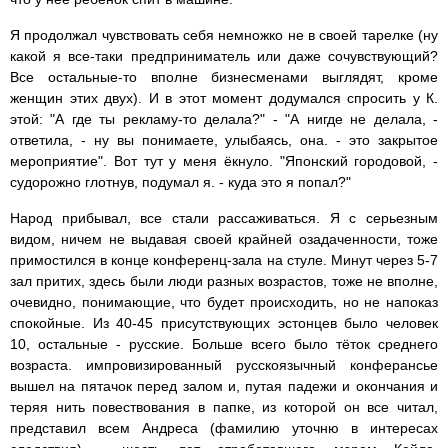
Я продолжал чувствовать себя немножко не в своей тарелке (ну
какой я все-таки предприниматель или даже сочувствующий?
Все остальные-то вполне бизнесменами выглядят, кроме
женщин этих двух). И в этот момент додумался спросить у К.
этой: "А где ты рекламу-то делала?" - "А нигде не делала, -
ответила, - ну вы понимаете, улыбаясь, она. - это закрытое
мероприятие". Вот тут у меня ёкнуло. "Японский городовой, -
судорожно глотнув, подумал я. - куда это я попал?"
Народ прибывал, все стали рассаживаться. Я с серьезным
видом, ничем не выдавая своей крайней озадаченности, тоже
примостился в конце конференц-зала на стуле. Минут через 5-7
зал притих, здесь были люди разных возрастов, тоже не вполне,
очевидно, понимающие, что будет происходить, но не напоказ
спокойные. Из 40-45 присутствующих эстонцев было человек
10, остальные - русские. Больше всего было тёток среднего
возраста. импровизированный русскоязычный конферансье
вышел на пятачок перед залом и, путая падежи и окончания и
теряя нить повествования в папке, из которой он все читал,
представил всем Андреса (фамилию уточню в интересах