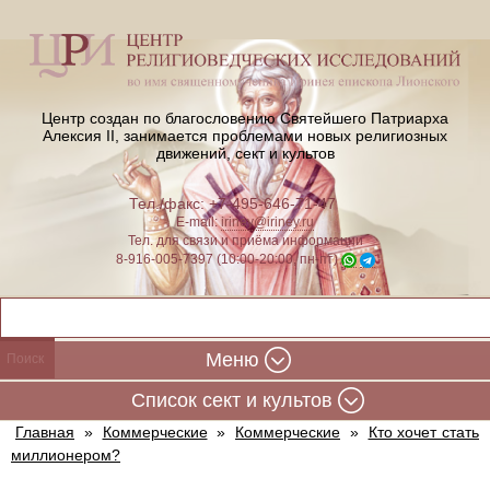
Центр создан по благословению Святейшего Патриарха
Алексия II,
занимается проблемами новых религиозных
движений, сект и культов
Тел./факс: +7-495-646-71-47
E-mail:
iriney@iriney.ru
Тел. для связи и приёма информации
8-916-005-7397 (10:00-20:00, пн-пт)
Меню
Cписок сект и культов
Главная
»
Коммерческие
»
Коммерческие
»
Кто хочет стать
миллионером?