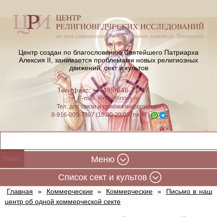
Центр создан по благословению Святейшего Патриарха
Алексия II,
занимается проблемами новых религиозных
движений, сект и культов
Тел./факс: +7-495-646-71-47
E-mail:
iriney@iriney.ru
Тел. для связи и приёма информации
8-916-005-7397 (10:00-20:00, пн-пт)
Меню
Cписок сект и культов
Главная
»
Коммерческие
»
Коммерческие
»
Письмо в наш
центр об одной коммерческой секте