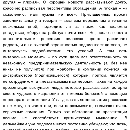
другая – плохая». О хорошей новости рассказывают долго,
красочно расписывая перспективы обогащения. А плохая – «к
сожалению, нам нужны не все». Приглашенных просят
заполнить анкету и говорят – «мы вам перезвоним в течение
нескольких дней, подходите ли вы нам». Как несложно
догадаться, «берут на работу» почти всех. Но, после звонка о
«положительном решении» человека просто распирает
радость, и он с высокой вероятностью подписывает договор, не
интересуясь подробностями его условий. А там есть
интересные моменты – по сути дела вся ответственность за
незаконную предпринимательскую деятельность (а без нее
никак не получится) при «работе» в компании ложится на
дистрибьютора (подписавшегося), который, притом, является
не сотрудником, а «независимым партнером». Также на каждой
презентации выступают люди, которые рассказывают истории
своего чудесного исцеления от тяжелых болезней с помощью
«препаратов» компании. Увы, доказать ложность этих рассказов
я не могу, но часто они, если поразмыслить, вызывают очень
серьезные сомнения. Только вот обстановка на презентации
весьма не способствует критическому мышлению. В
дальнейшем уже подписавшихся постоянно убеждают, что ложь,
к которой прибегают при «работе» по завлечению людей – на