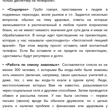
только диспетчер на телефоне».
•
«Соцопрос»
. Грубо говоря, приставание к людям в
подземных переходах, возле рынков и т.п. Задается несколько
вопросов, обычно на тему здоровья, ответы на которые
записываются в распечатанный в любом пункте ксерокопии
бланк, но не имеют никакого значения для сути дела и никак не
обрабатываются. В конце идет приглашение на презентацию,
которую у нас называли «респонденту» «бесплатной лекцией
врачей». При этом жертву просят оставить свой контактный
телефон. Если Вы оставили и не придете на презентацию,
«доставать» будут регулярно и долго.
•
«Работа по списку знакомых»
. Составляется список из не
менее 300 человек, с которыми Вы когда-либо были знакомы
хоть немного (включая, например, своих школьных учителей и,
даже, тех, с кем вы когда-то ехали в одном купе). Люди,
местоположение которых Вам не известно, разыскиваются
через социальные сети и другими способами. Затем проводится
обзвон и рассылка писем. У нас была система — первое
письмо (звонок) вроде бы обычное дружеское, но с целью
узнать о наличии проблем с финансами или здоровьем у