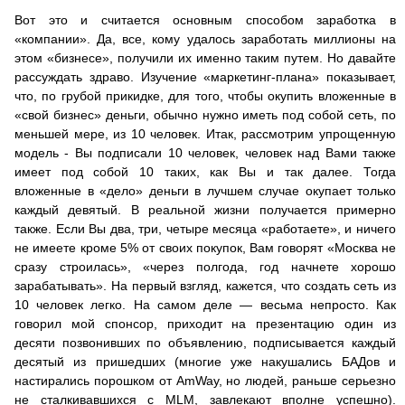
Вот это и считается основным способом заработка в
«компании». Да, все, кому удалось заработать миллионы на
этом «бизнесе», получили их именно таким путем. Но давайте
рассуждать здраво. Изучение «маркетинг-плана» показывает,
что, по грубой прикидке, для того, чтобы окупить вложенные в
«свой бизнес» деньги, обычно нужно иметь под собой сеть, по
меньшей мере, из 10 человек. Итак, рассмотрим упрощенную
модель - Вы подписали 10 человек, человек над Вами также
имеет под собой 10 таких, как Вы и так далее. Тогда
вложенные в «дело» деньги в лучшем случае окупает только
каждый девятый. В реальной жизни получается примерно
также. Если Вы два, три, четыре месяца «работаете», и ничего
не имеете кроме 5% от своих покупок, Вам говорят «Москва не
сразу строилась», «через полгода, год начнете хорошо
зарабатывать». На первый взгляд, кажется, что создать сеть из
10 человек легко. На самом деле — весьма непросто. Как
говорил мой спонсор, приходит на презентацию один из
десяти позвонивших по объявлению, подписывается каждый
десятый из пришедших (многие уже накушались БАДов и
настирались порошком от AmWay, но людей, раньше серьезно
не сталкивавшихся с MLM, завлекают вполне успешно).