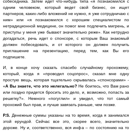
собеседника. Затем идет что-нибудь типа «я познакомился с
одним человеком, который ведет свой бизнес, он ищет
партнеров, каких-либо вложений не нужно, я уже сотрудничаю с
ним» или «я познакомился с хорошим специалистом по
нетрадиционной медицине, он помог мне подлечить мигрень, и
приступы у меня уже бывают значительно реже». Как нетрудно
догадаться, речь идет о спонсоре, с которым Ваш знакомый
должен побеседовать, и от которого он должен получить
приглашение на презентацию, перед тем, как Вы его
подпишете.
И, в конце хочу сказать спасибо случайному прохожему,
который, когда я «проводил соцопрос», сказал мне одну
простую вещь, которая тщательно скрывалась «спонсорами» -
«
А Вы знаете, что это нелегально?
Не боитесь, что Вам рано
или поздно придется бросить это дело, и, возможно, попасть за
решетку?». Немного «погуглил» и увидел, что тот самый
прохожий был прав, и лучше завязать раньше, чем позже.
P.S.
Денежные суммы указаны на то время, когда я занимался
этой ерундой. Сейчас все это, скорее всего, значительно
дороже. Ну и, соответственно, вся инфа – по состоянию на то