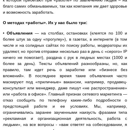
благо самих обманываемых, так как компания им дает здоровье
и возможность заработать.
О методах «работы». Их у нас было три:
•
Объявления
— на столбах, остановках (клеятся по 100 и
более штук за одну «прогулку»), в газетах, в интернете (в том
числе и на солидных сайтах по поиску работы, модераторы их
удаляют, но против отправки несколько раз в день с «серого» IP
ничего не помогает), раздача с рук в людных местах (1000 и
более за день). Тексты объявлений разнообразны, но, как
правило, там идет речь о заработке или «бизнесе без
вложений». В последнее время такие объявления часто
маскируют под «приличные» вакансии, например, продавец-
консультант или менеджер, даже пишут «не распространение»
или «работа в офисе». Главный признак сетевого маркетинга —
отказ сообщить по телефону какие-либо подробности о
предстоящей работе и ее условиях. Мы, например,
ограничивались заранее заученными наизусть фразами типа
«рекламная и организационная деятельность, работа с
людьми», на все вопросы - «вам ответят на собеседовании, я