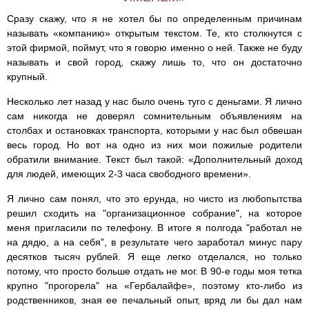
Сразу скажу, что я не хотел бы по определенным причинам
называть «компанию» открытым текстом. Те, кто столкнутся с
этой фирмой, поймут, что я говорю именно о ней. Также не буду
называть и свой город, скажу лишь то, что он достаточно
крупный.
Несколько лет назад у нас было очень туго с деньгами. Я лично
сам никогда не доверял сомнительным объявлениям на
столбах и остановках транспорта, которыми у нас был обвешан
весь город. Но вот на одно из них мои пожилые родители
обратили внимание. Текст был такой: «Дополнительный доход
для людей, имеющих 2-3 часа свободного времени».
Я лично сам понял, что это ерунда, но чисто из любопытства
решил сходить на "организационное собрание", на которое
меня пригласили по телефону. В итоге я полгода "работал не
на дядю, а на себя", в результате чего заработал минус пару
десятков тысяч рублей. Я еще легко отделался, но только
потому, что просто больше отдать не мог. В 90-е годы моя тетка
крупно "прогорела" на «Гербалайфе», поэтому кто-либо из
родственников, зная ее печальный опыт, вряд ли бы дал нам