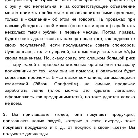
с рук у нас нелегальна, и за соответствующее объявление
можно поиметь проблемы с правоохранительными органами,
только в «компании» об этом не говорят. На продажах при
навыке убеждать людей можно (но не так и просто) заработать
несколько тысяч рублей в первые месяцы. Потом, правда,
будете опять долго «сосать палец» после того, как подпишете
своих покупателей, если послушаетесь совета спонсоров.
Лучшие шансы только у врачей, которые могут «толкать» БАДы
своим пациентам. Но, скажу сразу, это слишком большой риск
— пару жалоб в правоохранительные органы или главврачу
поликлиники от тех, кому они не помогли, и опять-таки будут
серьезные проблемы. В «сетевых» компаниях, занимающихся
косметикой (Эйвон, Орифлейм), на личных продажах
заработать легче (плюс можно это сделать легально,
оформившись как предприниматель), но тоже удается далеко
не всем.
3.
Вы приглашаете людей, они покупают продукцию,
приглашают новых людей, которые в свою очередь тоже
покупают продукцию и т. д., от покупок в своей «сети» Вы
получаете дивиденды.