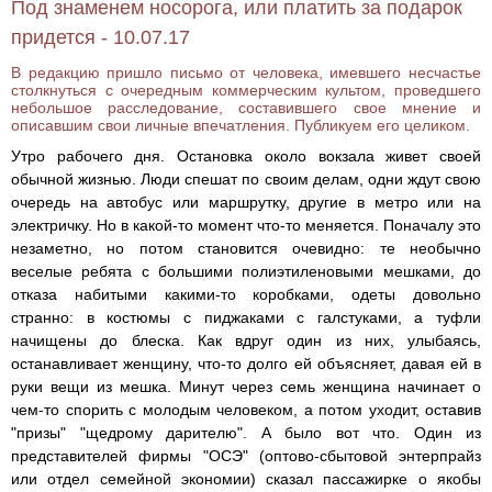
Под знаменем носорога, или платить за подарок
придется - 10.07.17
В редакцию пришло письмо от человека, имевшего несчастье
столкнуться с очередным коммерческим культом, проведшего
небольшое расследование, составившего свое мнение и
описавшим свои личные впечатления. Публикуем его целиком.
Утро рабочего дня. Остановка около вокзала живет своей
обычной жизнью. Люди спешат по своим делам, одни ждут свою
очередь на автобус или маршрутку, другие в метро или на
электричку. Но в какой-то момент что-то меняется. Поначалу это
незаметно, но потом становится очевидно: те необычно
веселые ребята с большими полиэтиленовыми мешками, до
отказа набитыми какими-то коробками, одеты довольно
странно: в костюмы с пиджаками с галстуками, а туфли
начищены до блеска. Как вдруг один из них, улыбаясь,
останавливает женщину, что-то долго ей объясняет, давая ей в
руки вещи из мешка. Минут через семь женщина начинает о
чем-то спорить с молодым человеком, а потом уходит, оставив
"призы" "щедрому дарителю". А было вот что. Один из
представителей фирмы "ОСЭ" (оптово-сбытовой энтерпрайз
или отдел семейной экономии) сказал пассажирке о якобы