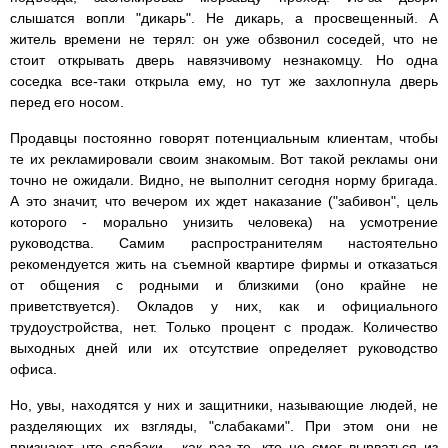
слышатся вопли "дикарь". Не дикарь, а просвещенный. А
житель времени не терял: он уже обзвонил соседей, что не
стоит открывать дверь навязчивому незнакомцу. Но одна
соседка все-таки открыла ему, но тут же захлопнула дверь
перед его носом.
Продавцы постоянно говорят потенциальным клиентам, чтобы
те их рекламировали своим знакомым. Вот такой рекламы они
точно не ожидали. Видно, не выполнит сегодня норму бригада.
А это значит, что вечером их ждет наказание ("забивон", цель
которого - морально унизить человека) на усмотрение
руководства. Самим распространителям настоятельно
рекомендуется жить на съемной квартире фирмы и отказаться
от общения с родными и близкими (оно крайне не
приветствуется). Окладов у них, как и официального
трудоустройства, нет. Только процент с продаж. Количество
выходных дней или их отсутствие определяет руководство
офиса.
Но, увы, находятся у них и защитники, называющие людей, не
разделяющих их взгляды, "слабаками". При этом они не
признают, что слабаки - как раз те, кто не смог вырваться из