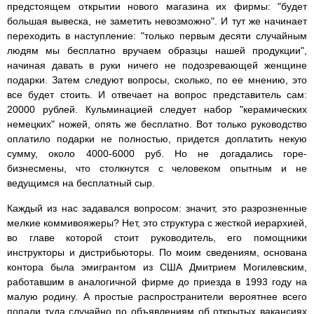
предстоящем открытии нового магазина их фирмы: "будет
большая вывеска, не заметить невозможно". И тут же начинает
переходить в наступление: "только первым десяти случайным
людям мы бесплатно вручаем образцы нашей продукции",
начиная давать в руки ничего не подозревающей женщине
подарки. Затем следуют вопросы, сколько, по ее мнению, это
все будет стоить. И отвечает на вопрос представитель сам:
20000 рублей. Кульминацией следует набор "керамических
немецких" ножей, опять же бесплатно. Вот только руководство
оплатило подарки не полностью, придется доплатить некую
сумму, около 4000-6000 руб. Но не догадались горе-
бизнесмены, что столкнутся с человеком опытным и не
ведущимся на бесплатный сыр.
Каждый из нас задавался вопросом: значит, это разрозненные
мелкие коммивояжеры? Нет, это структура с жесткой иерархией,
во главе которой стоит руководитель, его помощники
инструкторы и дистрибьюторы. По моим сведениям, основана
контора была эмигрантом из США Дмитрием Могилевским,
работавшим в аналогичной фирме до приезда в 1993 году на
малую родину. А простые распространители вероятнее всего
попали туда случайно по объявлениям об открытых вакансиях