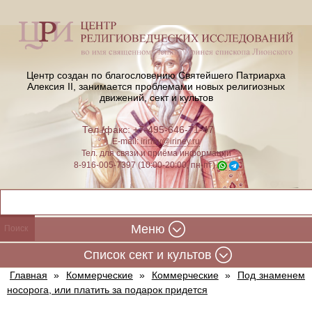
Центр создан по благословению Святейшего Патриарха
Алексия II,
занимается проблемами новых религиозных
движений, сект и культов
Тел./факс: +7-495-646-71-47
E-mail:
iriney@iriney.ru
Тел. для связи и приёма информации
8-916-005-7397 (10:00-20:00, пн-пт)
Меню
Cписок сект и культов
Главная
»
Коммерческие
»
Коммерческие
»
Под знаменем
носорога, или платить за подарок придется