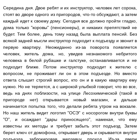
Середина дня. Двое ребят и их инструктор, человек лет сорока,
стоят во дворе одного из пригородов, что-то обсуждают, а затем
каждый идет к своему дому. Сегодня все должно пройти гладко,
дома только "коровы" (пенсионеры), и никаких препятствий не
будет. Тем более, день тому назад была выплата пенсий. Без
всякой задней мысли инструктор подходит к подъезду и звонит в
первую квартиру. Неожиданно из-за поворота появляется
человек, житель дома, но, увидев незнакомого небритого
человека в белой рубашке и галстуке, останавливается и не
подходит ближе. Потом инструктор подходит к жителю с
вопросом, не проживает ли он в этом подъезде. Но вместо
ответа слышит строгий вопрос, кто он и в какую квартиру ему
нужно. Но не теряется, а с широкой улыбкой говорит, что во все,
ведь на днях поблизости, на улице Лесохимической (такой в
пригороде нет) открывается новый магазин, и дальше
начинается попытка того, что делали ребята утром на вокзале.
Но наш житель видит логотип "ОСЭ" с носорогом внутри буквы
"О", и осаждает "дары приносящего", намекая, что ему
известны их методы и требует забыть этот подъезд. Затем
берет ключ от домофона, открывает дверь и скрывается внутри
подъезда, заблокировав мерзавцу проход. Из-за двери