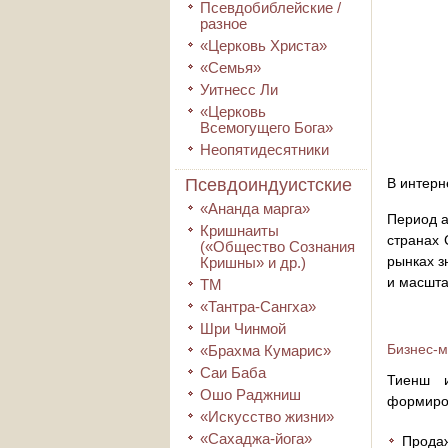
Псевдобиблейские /
разное
«Церковь Христа»
«Семья»
Уитнесс Ли
«Церковь
Всемогущего Бога»
Неопятидесятники
Псевдоиндуистские
В интерн
«Ананда марга»
Период а
Кришнаиты
странах 
(«Общество Сознания
рынках з
Кришны» и др.)
и масшта
ТМ
«Тантра-Сангха»
Шри Чинмой
Бизнес-
«Брахма Кумарис»
Саи Баба
Тиенш и
Ошо Раджниш
формиров
«Искусство жизни»
«Сахаджа-йога»
Прода