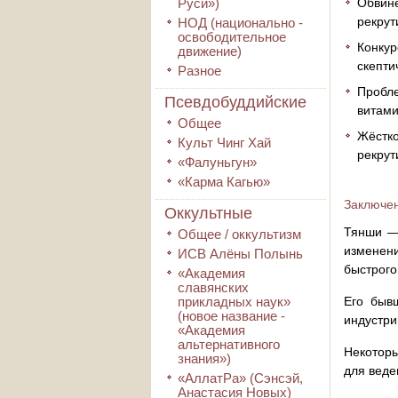
Руси»)
Обвине
рекрут
НОД (национально -
освободительное
Конкур
движение)
скепти
Разное
Пробле
Псевдобуддийские
витами
Общее
Жёстко
Культ Чинг Хай
рекрут
«Фалуньгун»
«Карма Кагью»
Заключе
Оккультные
Тянши — 
Общее / оккультизм
изменен
ИСВ Алёны Полынь
быстрого
«Академия
славянских
прикладных наук»
Его быв
(новое название -
индустри
«Академия
альтернативного
Некоторы
знания»)
для веде
«АллатРа» (Сэнсэй,
Анастасия Новых)