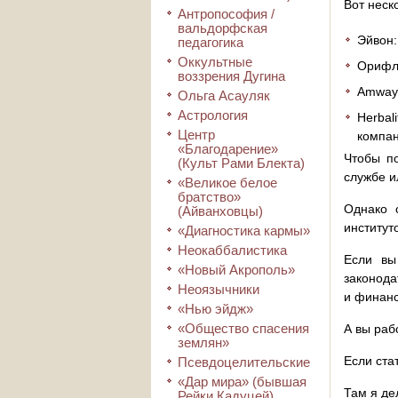
Вот неск
Антропософия /
вальдорфская
Эйвон:
педагогика
Оккультные
Орифлэ
воззрения Дугина
Amway:
Ольга Асауляк
Астрология
Herbal
Центр
компан
«Благодарение»
Чтобы по
(Культ Рами Блекта)
службе и
«Великое белое
братство»
Однако 
(Айванховцы)
институт
«Диагностика кармы»
Неокаббалистика
Если вы
«Новый Акрополь»
законода
Неоязычники
и финанс
«Нью эйдж»
«Общество спасения
А вы раб
землян»
Если ста
Псевдоцелительские
«Дар мира» (бывшая
Там я де
Рейки Кадуцей)