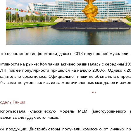
ете очень много информации, даже в 2018 году про неё мусолили.
ктивности на рынке: Компания активно развивалась с середины 1990
СНГ пик её популярности пришёлся на начало 2000-х. Однако к 20
начительно сократилось. Официально Тянши не объявляла о прек
бы заметно уменьшились из-за многочисленных скандалов и измен
***
модель Тянши
спользовала классическую модель MLM (многоуровневого ма
ался за счёт двух источников:
жи продукции: Дистрибьюторы получали комиссию от личных пр