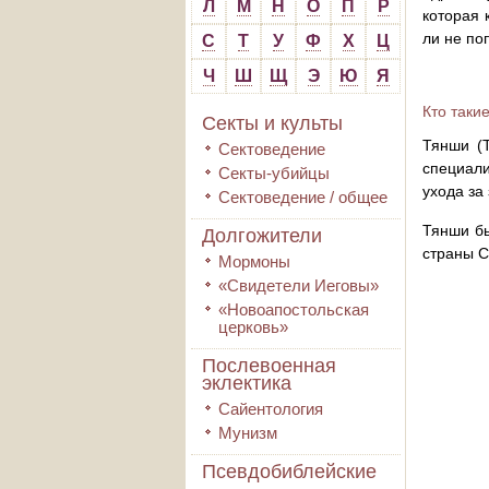
Л
М
Н
О
П
Р
которая 
ли не по
С
Т
У
Ф
Х
Ц
Ч
Ш
Щ
Э
Ю
Я
Кто таки
Секты и культы
Тянши (
Сектоведение
специали
Секты-убийцы
ухода за
Сектоведение / общее
Тянши бы
Долгожители
страны С
Мормоны
«Свидетели Иеговы»
«Новоапостольская
церковь»
Послевоенная
эклектика
Сайентология
Мунизм
Псевдобиблейские