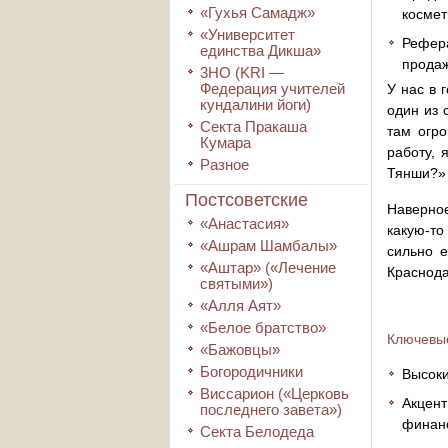
«Гухья Самадж»
космет
«Университет
Рефера
единства Дикша»
продаж
3HO (KRI ―
Федерация учителей
У нас в 
кундалини йоги)
один из 
Секта Пракаша
там огро
Кумара
работу, 
Разное
Тянши?» А
Постсоветские
Наверное
«Анастасия»
какую-то
«Ашрам Шамбалы»
сильно е
«Аштар» («Лечение
Краснода
святыми»)
«Алля Аят»
«Белое братство»
Ключевые
«Бажовцы»
Богородичники
Высоки
Виссарион («Церковь
Акцент
последнего завета»)
финанс
Секта Белодеда