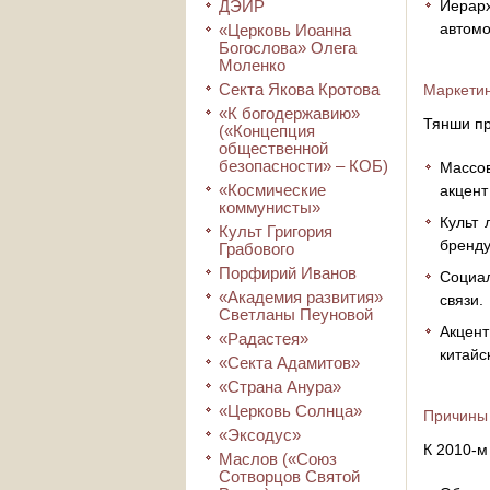
ДЭИР
Иерар
автомо
«Церковь Иоанна
Богослова» Олега
Моленко
Секта Якова Кротова
Маркетин
«К богодержавию»
Тянши пр
(«Концепция
общественной
безопасности» – КОБ)
Массов
«Космические
акцент
коммунисты»
Культ 
Культ Григория
бренду
Грабового
Порфирий Иванов
Социал
«Академия развития»
связи.
Светланы Пеуновой
Акцент
«Радастея»
китайс
«Секта Адамитов»
«Страна Анура»
«Церковь Солнца»
Причины 
«Эксодус»
К 2010-м
Маслов («Союз
Сотворцов Святой