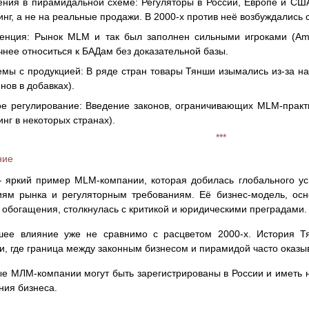
ния в пирамидальной схеме: Регуляторы в России, Европе и США
инг, а не на реальные продажи. В 2000-х против неё возбуждались
енция: Рынок MLM и так был заполнен сильными игроками (Amwa
чнее относиться к БАДам без доказательной базы.
мы с продукцией: В ряде стран товары Тянши изымались из-за н
нов в добавках).
е регулирование: Введение законов, ограничивающих MLM-практи
инг в некоторых странах).
***
ние
яркий пример MLM-компании, которая добилась глобального усп
иям рынка и регуляторным требованиям. Её бизнес-модель, осн
 обогащения, столкнулась с критикой и юридическими преградами.
шее влияние уже не сравнимо с расцветом 2000-х. История Т
и, где граница между законным бизнесом и пирамидой часто оказы
е МЛМ-компании могут быть зарегистрированы в России и иметь
ния бизнеса.