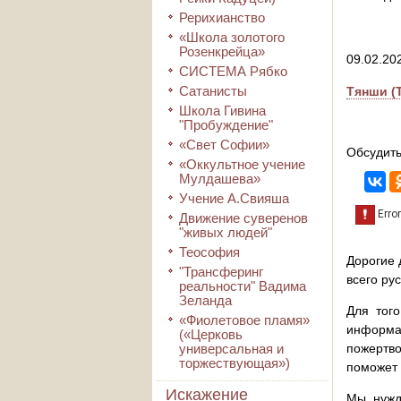
Рерихианство
«Школа золотого
Розенкрейца»
09.02.20
СИСТЕМА Рябко
Сатанисты
Тянши (T
Школа Гивина
"Пробуждение"
«Свет Софии»
Обсудить
«Оккультное учение
Мулдашева»
Учение А.Свияша
Движение суверенов
"живых людей"
Теософия
Дорогие 
"Трансферинг
всего ру
реальности" Вадима
Зеланда
Для того
«Фиолетовое пламя»
информа
(«Церковь
универсальная и
пожертво
торжествующая»)
поможет 
Искажение
Мы нужд