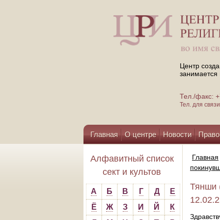
Центр созда
занимается 
Тел./факс:
Тел. для свя
Главная
О центре
Новости
Право
Помощь центру
Главная
Алфавитный список
покинув
сект и культов
Тянши 
А
Б
В
Г
Д
Е
12.02.
Ё
Ж
З
И
Й
К
Здравств