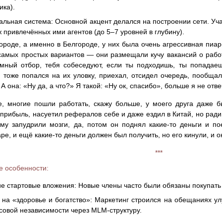
ика).
льная система: Основной акцент делался на построении сети. Уч
 привлечённых ими агентов (до 5–7 уровней в глубину).
городе, а именно в Белгороде, у них была очень агрессивная пиар
самых простых вариантов — они размещали кучу вакансий о работ
мный отбор, тебя собеседуют, если ты подходишь, ты попадаешь
я тоже попался на их уловку, приехал, отсидел очередь, пообщал
 она: «Ну да, а что?» Я такой: «Ну ок, спасибо», больше я не отвеч
, многие пошли работать, скажу больше, у моего друга даже б
 прибыль, насуетил рефералов себе и даже ездил в Китай, но ради
му запудрили мозги, да, потом он поднял какие-то деньги и п
ре, и ещё какие-то деньги должен был получить, но его кинули, и он
***
 особенности:
е стартовые вложения: Новые члены часто были обязаны покупать
 на «здоровье и богатство»: Маркетинг строился на обещаниях у
овой независимости через MLM-структуру.