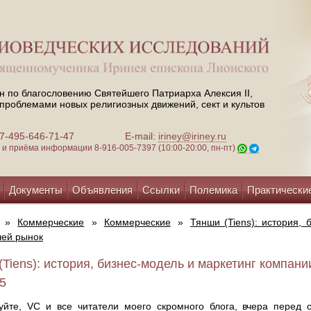
н по благословению Святейшего Патриарха Алексия II,
проблемами новых религиозных движений, сект и культов
 +7-495-646-71-47
E-mail:
iriney@iriney.ru
зи и приёма информации
8-916-005-7397 (10:00-20:00, пн-пт)
Документы
Объявления
Ссылки
Полемика
Практически
»
Коммерческие
»
Коммерческие
»
Тянши (Tiens): история, 
шей рынок
(Tiens): история, бизнес-модель и маркетинг компани
25
уйте, VC и все читатели моего скромного блога, вчера перед