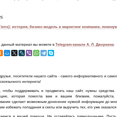
25
iens): история, бизнес-модель и маркетинг компании, покинув
 данный материал вы можете в
Telegram-канале А. Л. Дворкина
.
друзья, посетители нашего сайта - самого информативного и самог
сскоязычного интернета!
, чтобы поддерживать и продвигать наш сайт, нужны средства
цию, которая помогла вам и вашим близким, пожалуйста,
вание сделает возможным донесение нужной информации до мног
им избежать попадания в секты или выручить тех, кто уже оказался
аемся в вашей помощи. Не оставайтесь равнодушными. Пусть 