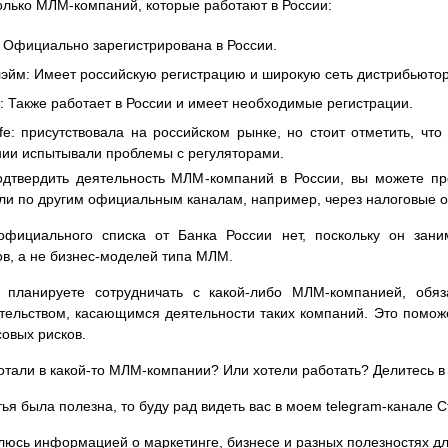
олько МЛМ-компаний, которые работают в России:
 Официально зарегистрирована в России.
йм: Имеет российскую регистрацию и широкую сеть дистрибьютор
 Также работает в России и имеет необходимые регистрации.
ife: присутствовала на российском рынке, но стоит отметить, ч
ии испытывали проблемы с регуляторами.
дтвердить деятельность МЛМ-компаний в России, вы можете пр
ли по другим официальным каналам, например, через налоговые 
официального списка от Банка России нет, поскольку он зан
ов, а не бизнес-моделей типа МЛМ.
 планируете сотрудничать с какой-либо МЛМ-компанией, обяз
тельством, касающимся деятельности таких компаний. Это помож
овых рисков.
отали в какой-то МЛМ-компании? Или хотели работать? Делитесь в
тья была полезна, то буду рад видеть вас в моем telegram-канале 
люсь информацией о маркетинге, бизнесе и разных полезностях дл