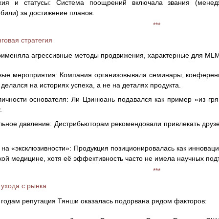
хия и статусы: Система поощрений включала звания (менедж
били) за достижение планов.
***
говая стратегия
именяла агрессивные методы продвижения, характерные для MLM
ые мероприятия: Компания организовывала семинары, конференц
 делался на историях успеха, а не на деталях продукта.
личности основателя: Ли Цзинюань подавался как пример «из гряз
.
ьное давление: Дистрибьюторам рекомендовали привлекать друзе
 на «эксклюзивности»: Продукция позиционировалась как инновац
кой медицине, хотя её эффективность часто не имела научных под
***
ухода с рынка
 годам репутация Тянши оказалась подорвана рядом факторов: