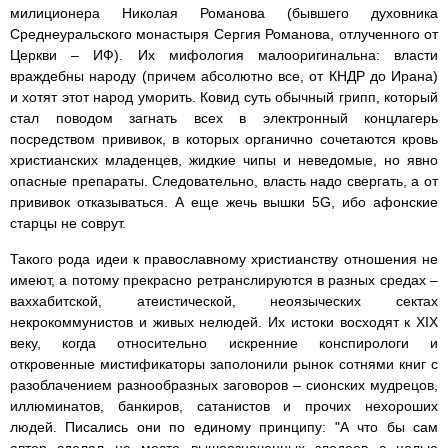
милиционера Николая Романова (бывшего духовника
Среднеуральского монастыря Сергия Романова, отлученного от
Церкви – ИФ). Их мифология малооригинальна: власти
враждебны народу (причем абсолютно все, от КНДР до Ирана)
и хотят этот народ уморить. Ковид суть обычный грипп, который
стал поводом загнать всех в электронный концлагерь
посредством прививок, в которых органично сочетаются кровь
христианских младенцев, жидкие чипы и неведомые, но явно
опасные препараты. Следовательно, власть надо свергать, а от
прививок отказываться. А еще жечь вышки 5G, ибо афонские
старцы не соврут.
Такого рода идеи к православному христианству отношения не
имеют, а потому прекрасно ретранслируются в разных средах –
ваххабитской, атеистической, неоязыческих сектах
некрокоммунистов и живых нелюдей. Их истоки восходят к XIX
веку, когда относительно искренние конспирологи и
откровенные мистификаторы заполонили рынок сотнями книг с
разоблачением разнообразных заговоров – сионских мудрецов,
иллюминатов, банкиров, сатанистов и прочих нехороших
людей. Писались они по единому принципу: "А что бы сам