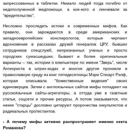
запрессованных в таблетки. Немало людей тогда погибло от
недополученной медпомощи, а кое-кого и линчевали за
"вредительство".
Несложно проследить истоки и современных мифов. Как
правило, они зарождаются в среде американских и
западноевропейских конспирологов, которые черпают
вдохновение в рассказах друзей генералов ЦРУ, бывших
сотрудников спецслужб, непризнанных ученых и просто
городских сумасшедших. Бывают и более оригинальные
варианты – так, истории о компьютере по имени "Зверь", числе
Антихриста в штрих-кодах и многое другое проникли в
православную среду из книг пятидесятницы Мэри Стюарт Рэлф,
которая описывала "божественные видения" своих
единоверцев. Затем с англоязычных сайтов мифы попадают на
русскоязычные сайты-агрегаторы, а оттуда уже в газетные
статьи, соцсети и прочие ресурсы. А потом оказывается, что
некие "старцы" дословно цитируют пророчества оккультистов и
радикальных протестантов.
- А почему мифы активно распространяет именно секта
Романова?