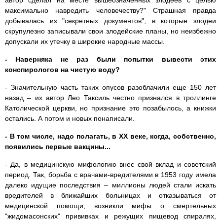
автор сделал на месте вышеозначенных злодеев с целью
максимально навредить человечеству?" Страшная правда
добывалась из "секретных документов", в которые злодеи
скрупулезно записывали свои злодейские планы, но неизбежно
допускали их утечку в широкие народные массы.
- Наверняка не раз были попытки вывести этих
конспирологов на чистую воду?
- Значительную часть таких опусов разоблачили еще 150 лет
назад – их автор Лео Таксиль честно признался в троллинге
Католической церкви, но признание это позабылось, а книжки
остались. А потом и новых понаписали.
- В том числе, надо полагать, в XX веке, когда, собственно,
появились первые вакцины...
- Да, в медицинскую мифологию внес свой вклад и советский
период. Так, борьба с врачами-вредителями в 1953 году имела
далеко идущие последствия – миллионы людей стали искать
вредителей в ближайших больницах и отказываться от
медицинской помощи, возникли мифы о смертельных
"жидомасонских" прививках и режущих пищевод спиралях,