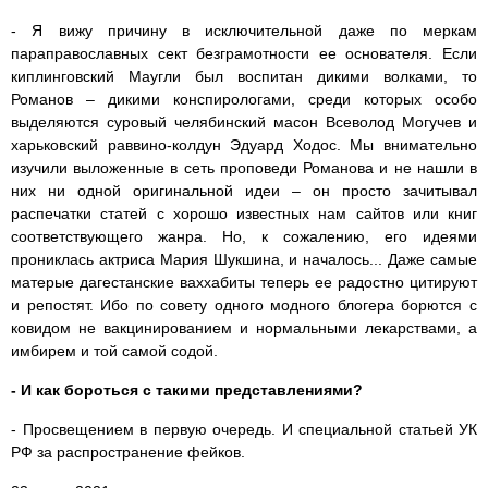
- Я вижу причину в исключительной даже по меркам
параправославных сект безграмотности ее основателя. Если
киплинговский Маугли был воспитан дикими волками, то
Романов – дикими конспирологами, среди которых особо
выделяются суровый челябинский масон Всеволод Могучев и
харьковский раввино-колдун Эдуард Ходос. Мы внимательно
изучили выложенные в сеть проповеди Романова и не нашли в
них ни одной оригинальной идеи – он просто зачитывал
распечатки статей с хорошо известных нам сайтов или книг
соответствующего жанра. Но, к сожалению, его идеями
прониклась актриса Мария Шукшина, и началось... Даже самые
матерые дагестанские ваххабиты теперь ее радостно цитируют
и репостят. Ибо по совету одного модного блогера борются с
ковидом не вакцинированием и нормальными лекарствами, а
имбирем и той самой содой.
- И как бороться с такими представлениями?
- Просвещением в первую очередь. И специальной статьей УК
РФ за распространение фейков.