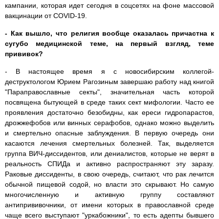
кампании, которая идет сегодня в соцсетях на фоне массовой
вакцинации от COVID-19.
- Как вышло, что религия вообще оказалась причастна к
сугубо медицинской теме, на первый взгляд, теме
прививок?
- В настоящее время я с новосибирским коллегой-
деструктологом Юрием Рагозиным завершаю работу над книгой
"Параправославные секты", значительная часть которой
посвящена бытующей в среде таких сект мифологии. Часто ее
проявления достаточно безобидны, как ереси гидропарастов,
дрожжефобов или винных серафобов, однако можно выделить
и смертельно опасные заблуждения. В первую очередь они
касаются лечения смертельных болезней. Так, выделяется
группа ВИЧ-диссидентов, или дениалистов, которые не верят в
реальность СПИДа и активно распространяют эту заразу.
Раковые диссиденты, в свою очередь, считают, что рак лечится
обычной пищевой содой, но власти это скрывают. Но самую
многочисленную и активную группу составляют
антипрививочники, от имени которых в православной среде
чаще всего выступают "уркабожники", то есть адепты бывшего