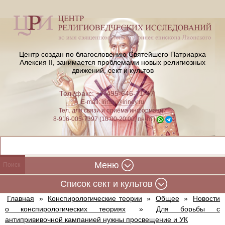
Центр создан по благословению Святейшего Патриарха
Алексия II,
занимается проблемами новых религиозных
движений, сект и культов
Тел./факс: +7-495-646-71-47
E-mail:
iriney@iriney.ru
Тел. для связи и приёма информации
8-916-005-7397 (10:00-20:00, пн-пт)
Меню
Cписок сект и культов
Главная
»
Конспирологические теории
»
Общее
»
Новости
о конспирологических теориях
»
Для борьбы с
антипрививочной кампанией нужны просвещение и УК