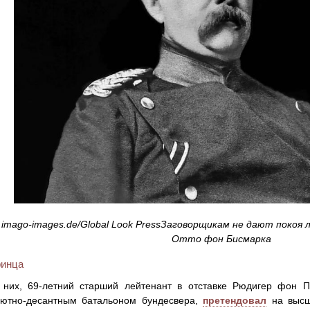
imago-images.de/Global Look PressЗаговорщикам не дают покоя 
Отто фон Бисмарка
ринца
 них, 69-летний старший лейтенант в отставке Рюдигер фон П
ютно-десантным батальоном бундесвера,
претендовал
на высши