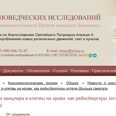
н по благословению Святейшего Патриарха Алексия II,
проблемами новых религиозных движений, сект и культов
 +7-495-646-71-47
E-mail:
iriney@iriney.ru
зи и приёма информации
8-916-005-7397 (10:00-20:00, пн-пт)
Документы
Объявления
Ссылки
Полемика
Практически
»
Конспирологические теории
»
Общее
»
Новости о конс
 и клятвы на крови: как рейхсбюргеры хотели Шольца свергать
к канцлера и клятвы на крови: как рейхсбюргеры хот
22
От редакции.