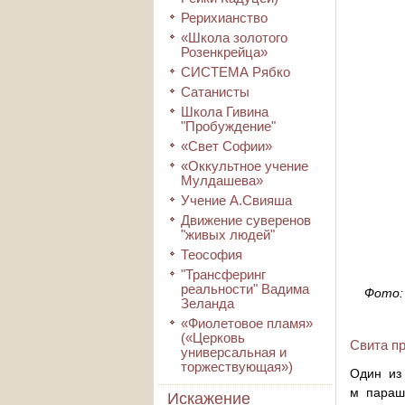
Рерихианство
«Школа золотого
Розенкрейца»
СИСТЕМА Рябко
Сатанисты
Школа Гивина
"Пробуждение"
«Свет Софии»
«Оккультное учение
Мулдашева»
Учение А.Свияша
Движение суверенов
"живых людей"
Теософия
"Трансферинг
реальности" Вадима
Фото: 
Зеланда
«Фиолетовое пламя»
(«Церковь
Свита п
универсальная и
торжествующая»)
Один из
м параш
Искажение