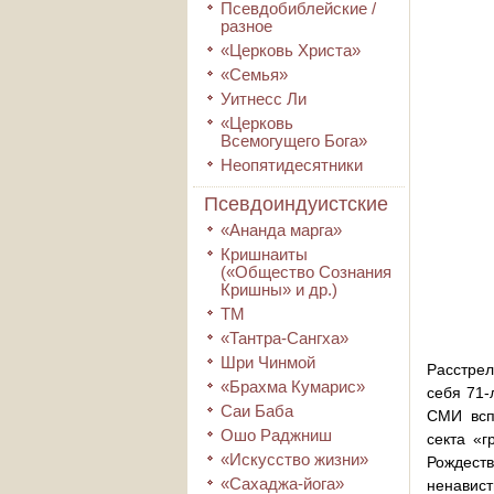
Псевдобиблейские /
разное
«Церковь Христа»
«Семья»
Уитнесс Ли
«Церковь
Всемогущего Бога»
Неопятидесятники
Псевдоиндуистские
«Ананда марга»
Кришнаиты
(«Общество Сознания
Кришны» и др.)
ТМ
«Тантра-Сангха»
Шри Чинмой
Расстрел
«Брахма Кумарис»
себя 71-
Саи Баба
СМИ всп
Ошо Раджниш
секта «
«Искусство жизни»
Рождеств
«Сахаджа-йога»
ненавис