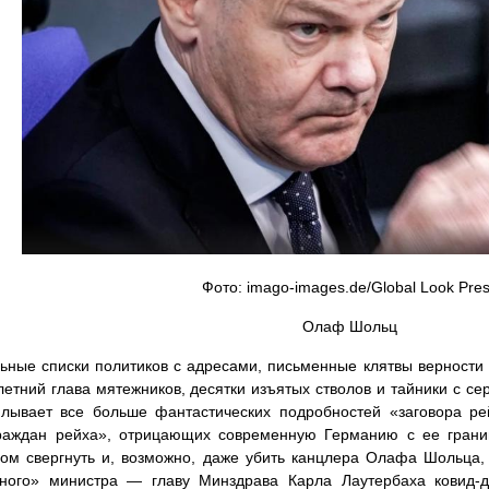
Фото: imago-images.de/Global Look Pre
Олаф Шольц
ьные списки политиков с адресами, письменные клятвы верности «
летний глава мятежников, десятки изъятых стволов и тайники с 
лывает все больше фантастических подробностей «заговора рей
граждан рейха», отрицающих современную Германию с ее грани
ом свергнуть и, возможно, даже убить канцлера Олафа Шольца, 
тного» министра — главу Минздрава Карла Лаутербаха ковид-д