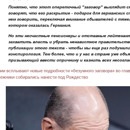
Понятно, что этот опереточный "заговор" выглядит см
говорят, что его раскрытие - подарок для германских с
нем говорить, переключая внимание обывателей с тяже
котором оказалась Германия.
Но эти несчастные пенсионеры и отставные лейтенан
захватить власть и убрать ненавистное правительств
публикации этого текста - чтобы мы еще раз подумали
конспирология. Тем более, что и у нас в стране уже об
призывающий ввести опричнину и казнить всех несоглас
ии всплывают новые подробности «безумного заговора» во глав
тежники собирались нанести под Рождество