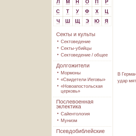
Л
М
Н
О
П
Р
С
Т
У
Ф
Х
Ц
Ч
Ш
Щ
Э
Ю
Я
Секты и культы
Сектоведение
Секты-убийцы
Сектоведение / общее
Долгожители
Мормоны
В Герман
«Свидетели Иеговы»
удар мя
«Новоапостольская
церковь»
Послевоенная
эклектика
Сайентология
Мунизм
Псевдобиблейские