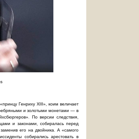
ss
принцу Генриху XIII», коим величает
серебряными и золотыми монетами — в
хсбюргеров». По версии следствия,
цами и законами, собиралась перед
заменив его на двойника. А «самого
иссиденты собирались арестовать в