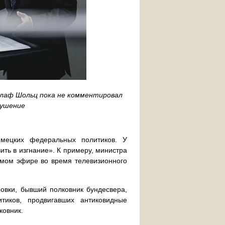
и Олаф Шольц пока не комментировал
кушение
ецких федеральных политиков. У
ить в изгнание». К примеру, министра
мом эфире во время телевизионного
ровки, бывший полковник бундесвера,
тиков, продвигавших антиковидные
ковник.