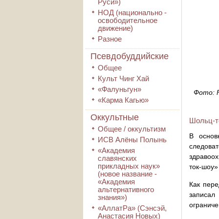
Руси»)
НОД (национально -
освободительное
движение)
Разное
Псевдобуддийские
Общее
Культ Чинг Хай
«Фалуньгун»
Фото: F
«Карма Кагью»
Оккультные
Шольц-т
Общее / оккультизм
В основ
ИСВ Алёны Полынь
следоват
«Академия
здравоох
славянских
прикладных наук»
ток-шоу»
(новое название -
«Академия
Как пере
альтернативного
записал
знания»)
ограниче
«АллатРа» (Сэнсэй,
Анастасия Новых)