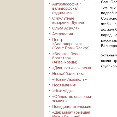
Сам Ола
Антропософия /
том, что
вальдорфская
педагогика
подробн
Оккультные
Согласно
воззрения Дугина
чтобы п
Ольга Асауляк
должен б
Астрология
народн
Центр
рассматр
«Благодарение»
Вальтер
(Культ Рами Блекта)
«Великое белое
Устанавл
братство»
около т
(Айванховцы)
группиро
«Диагностика кармы»
Неокаббалистика
«Новый Акрополь»
Неоязычники
«Нью эйдж»
«Общество спасения
землян»
Псевдоцелительские
«Дар мира» (бывшая
Рейки Кадуцей)