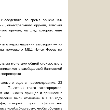
 к следствию, во время обыска 150
ниц огнестрельного оружия, включая
гого оружия, на след которого еще
.
ятв о неразглашении заговора» — их
ава немецкого МВД Нэнси Фезер на
лотыми монетами общей стоимостью в
ранившихся в швейцарской банковской
оспереворота.
ваемого ведется расследование, 23
 — 71-летний глава заговорщиков,
м что никаких принцев и принцесс в
вилегии были отменены в 1918 году
фе, который служил офисом его
лись «рейхсбюргеры», чтобы обсудить