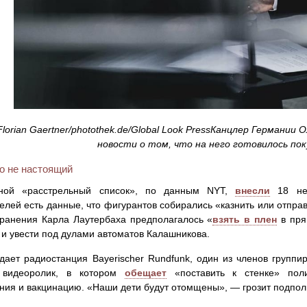
lorian Gaertner/photothek.de/Global Look PressКанцлер Германи
новости о том, что на него готовилось по
о не настоящий
ной «расстрельный список», по данным NYT,
внесли
18 нем
елей есть данные, что фигурантов собирались «казнить или отправ
ранения Карла Лаутербаха предполагалось «
взять в плен
в пря
 и увести под дулами автоматов Калашникова.
дает радиостанция Bayerischer Rundfunk, один из членов группи
 видеоролик, в котором
обещает
«поставить к стенке» поли
ния и вакцинацию. «Наши дети будут отомщены», — грозит подпол