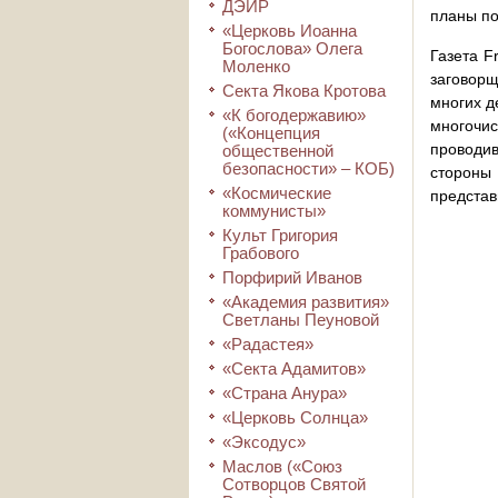
ДЭИР
планы по
«Церковь Иоанна
Богослова» Олега
Газета F
Моленко
заговорщ
Секта Якова Кротова
многих д
«К богодержавию»
многочис
(«Концепция
проводи
общественной
безопасности» – КОБ)
стороны
«Космические
представ
коммунисты»
Культ Григория
Грабового
Порфирий Иванов
«Академия развития»
Светланы Пеуновой
«Радастея»
«Секта Адамитов»
«Страна Анура»
«Церковь Солнца»
«Эксодус»
Маслов («Союз
Сотворцов Святой