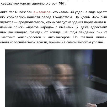
 свержению конституционного строя ФРГ.
rankfurter Rundschau
выяснила
, что «главный удар» в виде арес
ики собирались нанести перед Рождеством. На «день Икс» был
епутатов — предполагалось, что их уведут из здания парламента 
ленные списки «врагов народа» с именами (и даже адресами!)
вших вакцинацию граждан от ковида. За годы пандемии они с
 местных конспирологов и антиваксеров. Но главной мише
ители исполнительной власти, причем на самом высоком уровне.