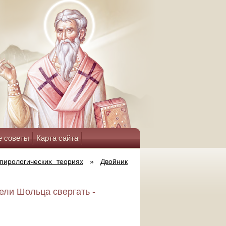
е советы
Карта сайта
пирологических теориях
»
Двойник
ели Шольца свергать -