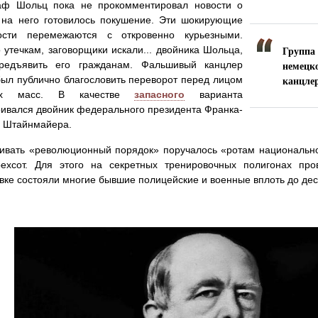
ф Шольц пока не прокомментировал новости о
 на него готовилось покушение. Эти шокирующие
ости перемежаются с откровенно курьезными.
Групп
 утечкам, заговорщики искали... двойника Шольца,
немец
редъявить его гражданам. Фальшивый канцлер
канцле
ыл публично благословить переворот перед лицом
ых масс. В качестве
запасного
варианта
ивался двойник федерального президента Франка-
а Штайнмайера.
ивать «революционный порядок» поручалось «ротам национальн
рехсот. Для этого на секретных тренировочных полигонах пр
вке состояли многие бывшие полицейские и военные вплоть до дес