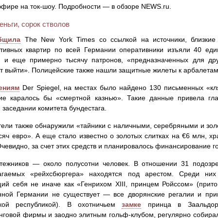
фире на ток-шоу. Подробности — в обзоре NEWS.ru.
еньги, сорок стволов
бщила
The New York Times со ссылкой на источники, близкие
тивных квартир по всей Германии оперативники изъяли 40 еди
и, и еще примерно тысячу патронов, «предназначенных для дру
т выйти». Полицейские также нашли защитные жилеты к арбалетам
ениям
Der Spiegel, на местах было найдено 130 письменных «кл
ие каралось бы «смертной казнью». Такие данные привела гл
 заседании комитета бундестага.
ели также обнаружили «тайники с наличными, серебряными и зо
сяч евро». А еще стало известно о золотых слитках на €6 млн, х
Очевидно, за счет этих средств и планировалось финансирование г
тежников — около полусотни человек. В отношении 31 подозре
агаемых «рейхсбюргера» находятся под арестом. Среди них
й себя не иначе как «Генрихом XIII, принцем Ройссом» (прито
нной Германии не существует — все дворянские регалии и при
кой республикой). В охотничьем
замке
принца в Заальдор
нговой фирмы и заодно элитным гольф-клубом, регулярно собира