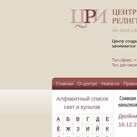
Центр созда
занимается 
Тел./факс:
Тел. для свя
Главная
О центре
Новости
Право
Помощь центру
Главная
Алфавитный список
канцлера
сект и культов
Двойни
А
Б
В
Г
Д
Е
16.12.
Ё
Ж
З
И
Й
К