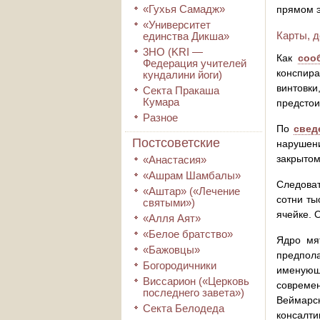
«Гухья Самадж»
прямом э
«Университет
Карты, д
единства Дикша»
3HO (KRI ―
Как
соо
Федерация учителей
конспира
кундалини йоги)
винтовк
Секта Пракаша
Кумара
предстои
Разное
По
свед
Постсоветские
нарушен
закрытом
«Анастасия»
«Ашрам Шамбалы»
Следоват
«Аштар» («Лечение
сотни ты
святыми»)
ячейке. 
«Алля Аят»
«Белое братство»
Ядро мя
«Бажовцы»
предпол
Богородичники
именующи
Виссарион («Церковь
совреме
последнего завета»)
Веймарс
Секта Белодеда
консалти