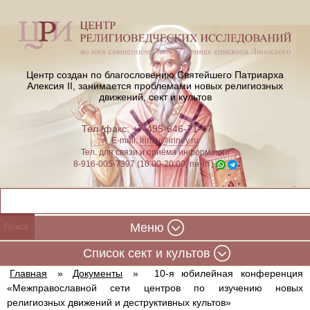
Центр создан по благословению Святейшего Патриарха
Алексия II,
занимается проблемами новых религиозных
движений, сект и культов
Тел./факс: +7-495-646-71-47
E-mail:
iriney@iriney.ru
Тел. для связи и приёма информации
8-916-005-7397 (10:00-20:00, пн-пт)
Меню
Cписок сект и культов
Главная
»
Документы
»
10-я юбилейная конференция
«Межправославной сети центров по изучению новых
религиозных движений и деструктивных культов»