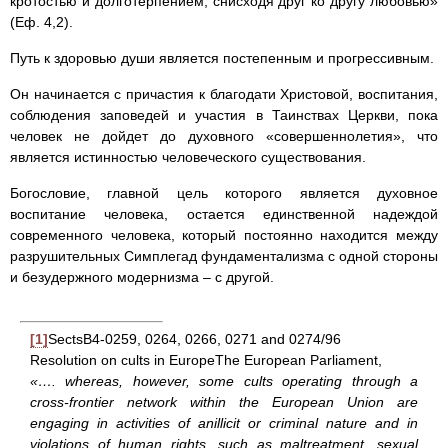
кротостью и долготерпением, снисходя друг ко другу любовью»
(Еф. 4,2).
Путь к здоровью души является постепенным и прогрессивным.
Он начинается с причастия к благодати Христовой, воспитания,
соблюдения заповедей и участия в Таинствах Церкви, пока
человек не дойдет до духовного «совершеннолетия», что
является истинностью человеческого существования.
Богословие, главной цель которого является духовное
воспитание человека, остается единственной надеждой
современного человека, который постоянно находится между
разрушительных Симплегад фундаментализма с одной стороны
и безудержного модернизма – с другой.
[1]
SectsB4-0259, 0264, 0266, 0271 and 0274/96
Resolution on cults in EuropeThe European Parliament,
«…
. whereas, however, some cults operating through a
cross-frontier network within the European Union are
engaging in activities of anillicit or criminal nature and in
violations of human rights, such as maltreatment, sexual