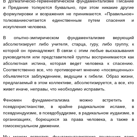
В догматическо-герменевтическом фундаментализме Писание
и Предание толкуются буквально, при этом никакие другие
формулировки и возражения не принимаются. «Правильное»
толкованиесчитается единственным путем спасения и
искупления человека.
В опытно-эмпирическом фундаментализме верующий
абсолютизирует либо учителя, старца, гуру, либо группу, к
которой он принадлежит. В связи с этим любые высказывания
руководителя или представителей группы воспринимаются как
абсолютная истина, которая ведет человека к спасению.
Соответственно все, что противоречит мнению «посвященных»
объявляется заблуждением, ведущим к гибели. Образ жизни,
предлагаемый в этом коллективе, абсолютизируется, а все, кто
живет иначе, неправы, что необходимо исправить.
Феномен фундаментализма можно встретить в
псевдохристианстве, в крайне радикальном исламе, в
псевдоиндуизме, в псевдобуддизме, в радикальном иудаизме, в
организациях, борющихся за права человека, а также в
гомосексуальном движении.
Мы можем встретить фундаменталистские тенденции даже