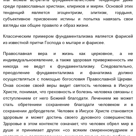
среди православных христиан, клириков и мирян. Основой этих
тенденций является эгоцентризм, элитизм, гордыня,
субъективное присвоение истины и попытка навязать свои
взгляды как общее правило и образ жизни.
Классическим примером фундаментализма является фарисей
из известной притчи Господа о мытаре и фарисее.
Православная вера и жизнь как церковное, а не
индивидуальноеявление, а также здоровая приверженность им
никогда не ведут к фундаментализму. Следовательно,
преодоление фундаментализма и фанатизма должно
осуществляться с помощью богословия Православной Церкви.
Онав основе своей веры видит святость человека в Иисусе
Христе, понимая, что греховность и болезнь человека связаны с
отступлением от него Божией благодати. Лечением же может
стать обретениеи сохранение благодати человеком и в
сохранении добродетели. Человек в Иисусе Христе становится
здоровым и может достичь своего духовного совершенства.
Здоровье в этом контексте означает, что человек обрел мир в
душе и принимает других «со всяким смиренномудрием и