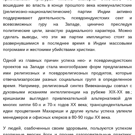
вошедшие во власть в конце прошлого века коммуналистские
(религиозно-националистические) партии Индии активно
поддерживают деятельность псевдоиндуистских сект и
всевозможных гуру на Западе, цинично преследуя
политические цели, зачастую радикального характера. Можно
сделать выводы, что эти же партии имплицитно стоят за
развернувшимися в последнее время в Индии массовыми
погромами и жестокими убийствами христиан.
Одной из главных причин успеха нео- и псевдоиндуистских
проектов на Западе стала многообразие форм предлагаемых
ими религиозных и псевдорелигиозных продуктов, которые
отвечализапросам разных социальных групп в определенное
время. Например, религиозный синтез Вивекананды совпал с
духовными исканиям интеллигенции на рубеже XIX-XX вв.;
кришнаизм выглядел привлекательной альтернативой для
многих хиппи 60-х и 70-х годов ХХ века; трансцендентальные
идеи процветания Махариши и другие культы успеха увлекли
менеджеров и офисных клерков в 80-90 годы ХХ века.
У людей, озабоченных своим здоровьем, пользуются успехом
различные версии йоги и прочие оздоровительные практики;