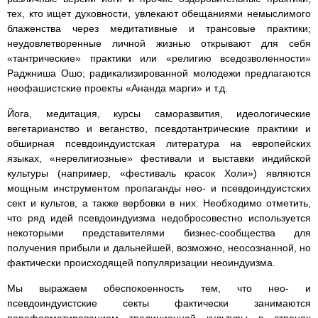
тех, кто ищет духовности, увлекают обещаниями немыслимого
блаженства через медитативные и трансовые практики;
неудовлетворенные личной жизнью открывают для себя
«тантрические» практики или «религию вседозволенности»
Раджниша Ошо; радикализированной молодежи предлагаются
неофашистские проекты «Ананда марги» и т.д.
Йога, медитация, курсы саморазвития, идеологические
вегетарианство и веганство, псевдотантрические практики и
обширная псевдоиндуистская литература на европейских
языках, «нерелигиозные» фестивали и выставки индийской
культуры (например, «фестиваль красок Холи») являются
мощным инструментом пропаганды нео- и псевдоиндуистских
сект и культов, а также вербовки в них. Необходимо отметить,
что ряд идей псевдоиндуизма недобросовестно используется
некоторыми представителями бизнес-сообщества для
получения прибыли и дальнейшей, возможно, неосознанной, но
фактически происходящей популяризации неоиндуизма.
Мы выражаем обеспокоенность тем, что нео- и
псевдоиндуистские секты фактически занимаются