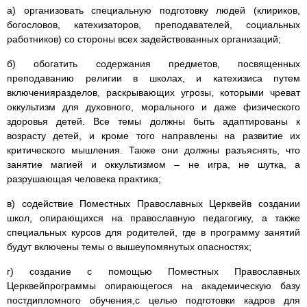
а) организовать специальную подготовку людей (клириков,
богословов, катехизаторов, преподавателей, социальных
работников) со стороны всех задействованных организаций;
б) обогатить содержания предметов, посвященных
преподаванию религии в школах, и катехизиса путем
включенияразделов, раскрывающих угрозы, которыми чреват
оккультизм для духовного, морального и даже физического
здоровья детей. Все темы должны быть адаптированы к
возрасту детей, и кроме того направлены на развитие их
критического мышления. Также они должны разъяснять, что
занятие магией и оккультизмом – не игра, не шутка, а
разрушающая человека практика;
в) содействие Поместных Православных Церквейв создании
школ, опирающихся на православную педагогику, а также
специальных курсов для родителей, где в программу занятий
будут включены темы о вышеупомянутых опасностях;
г) создание с помощью Поместных Православных
Церквейпрограммы опирающегося на академическую базу
постдипломного обучения,с целью подготовки кадров для