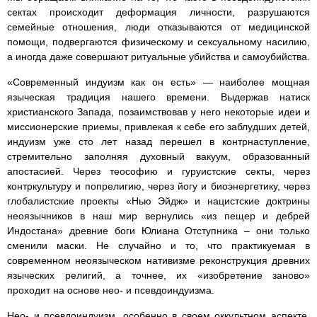
сектах происходит деформация личности, разрушаются
семейные отношения, люди отказываются от медицинской
помощи, подвергаются физическому и сексуальному насилию,
а иногда даже совершают ритуальные убийства и самоубийства.
«Современный индуизм как он есть» — наиболее мощная
языческая традиция нашего времени. Выдержав натиск
христианского Запада, позаимствовав у него некоторые идеи и
миссионерские приемы, привлекая к себе его заблудших детей,
индуизм уже сто лет назад перешел в контрнаступление,
стремительно заполняя духовный вакуум, образованный
апостасией. Через теософию и гуруистские секты, через
контркультуру и попрелигию, через йогу и биоэнергетику, через
глобалистские проекты «Нью Эйдж» и нацистские доктрины
неоязычников в наш мир вернулись «из пещер и дебрей
Индостана» древние боги Юлиана Отступника – они только
сменили маски. Не случайно и то, что практикуемая в
современном неоязыческом нативизме реконструкция древних
языческих религий, а точнее, их «изобретение заново»
проходит на основе нео- и псевдоиндуизма.
Нео- и псевдоиндуизм, особенно в своем оккультном аспекте,