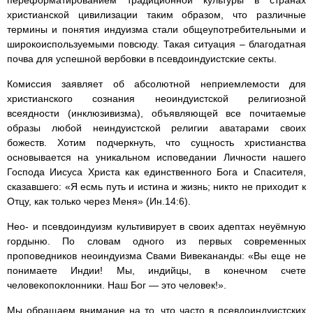
переформатированием традиционной культуры в странах
христианской цивилизации таким образом, что различные
термины и понятия индуизма стали общеупотребительными и
широкоиспользуемыми повсюду. Такая ситуация – благодатная
почва для успешной вербовки в псевдоиндуистские секты.
Комиссия заявляет об абсолютной неприемлемости для
христианского сознания неоиндуистской религиозной
всеядности (инклюзивизма), объявляющей все почитаемые
образы любой неиндуистской религии аватарами своих
божеств. Хотим подчеркнуть, что сущность христианства
основывается на уникальном исповедании Личности нашего
Господа Иисуса Христа как единственного Бога и Спасителя,
сказавшего: «Я есмь путь и истина и жизнь; никто не приходит к
Отцу, как только через Меня» (Ин.14:6).
Нео- и псевдоиндуизм культивирует в своих адептах неуёмную
гордыню. По словам одного из первых современных
проповедников неоиндуизма Свами Вивекананды: «Вы еще не
понимаете Индии! Мы, индийцы, в конечном счете
человекопоклонники. Наш Бог — это человек!».
Мы обращаем внимание на то, что часто в псевдоиндуистских