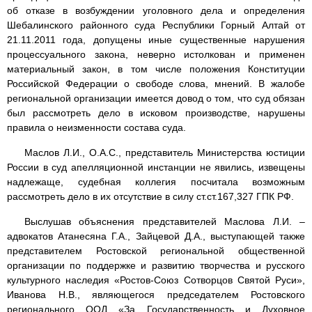
об отказе в возбуждении уголовного дела и определения
Шебалинского районного суда Республики Горный Алтай от
21.11.2011 года, допущены иные существенные нарушения
процессуального закона, неверно истолкован и применен
материальный закон, в том числе положения Конституции
Российской Федерации о свободе слова, мнений. В жалобе
региональной организации имеется довод о том, что суд обязан
был рассмотреть дело в исковом производстве, нарушены
правила о неизменности состава суда.
Маслов Л.И., О.А.С., представитель Министерства юстиции
России в суд апелляционной инстанции не явились, извещены
надлежаще, судебная коллегия посчитала возможным
рассмотреть дело в их отсутствие в силу ст.ст.167,327 ГПК РФ.
Выслушав объяснения представителей Маслова Л.И. –
адвокатов Атанесяна Г.А., Зайцевой Д.А., выступающей также
представителем Ростовской региональной общественной
организации по поддержке и развитию творчества и русского
культурного наследия «Ростов-Союз Сотворцов Святой Руси»,
Иванова Н.В., являющегося председателем Ростовского
регионального ООД «За Государственность и Духовное