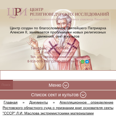
Центр создан по благословению Святейшего Патриарха
Алексия II,
занимается проблемами новых религиозных
движений, сект и культов
Тел./факс: +7-495-646-71-47
E-mail:
iriney@iriney.ru
Тел. для связи и приёма информации
8-916-005-7397 (10:00-20:00, пн-пт)
Меню
Cписок сект и культов
Главная
»
Документы
»
Апелляционное определение
Ростовского областного суда о признании книг основателя секты
"СССР" Л.И. Маслова экстремистскими материалами