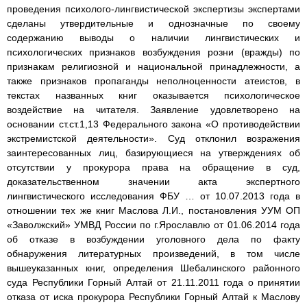
проведения психолого-лингвистической экспертизы экспертами
сделаны утвердительные и однозначные по своему
содержанию выводы о наличии лингвистических и
психологических признаков возбуждения розни (вражды) по
признакам религиозной и национальной принадлежности, а
также признаков пропаганды неполноценности атеистов, в
текстах названных книг оказывается психологическое
воздействие на читателя. Заявление удовлетворено на
основании ст.ст.1,13 Федерального закона «О противодействии
экстремистской деятельности». Суд отклонил возражения
заинтересованных лиц, базирующиеся на утверждениях об
отсутствии у прокурора права на обращение в суд,
доказательственном значении акта экспертного
лингвистического исследования ФБУ … от 10.07.2013 года в
отношении тех же книг Маслова Л.И., постановления УУМ ОП
«Заволжский» УМВД России по г.Ярославлю от 01.06.2014 года
об отказе в возбуждении уголовного дела по факту
обнаружения литературных произведений, в том числе
вышеуказанных книг, определения Шебалинского районного
суда Республики Горный Алтай от 21.11.2011 года о принятии
отказа от иска прокурора Республики Горный Алтай к Маслову