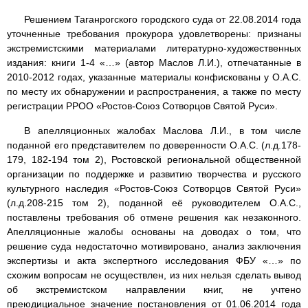
Решением Таганрогского городского суда от 22.08.2014 года
уточненные требования прокурора удовлетворены: признаны
экстремистскими материалами литературно-художественных
издания: книги 1-4 «…» (автор Маслов Л.И.), отпечатанные в
2010-2012 годах, указанные материалы конфискованы у О.А.С.
по месту их обнаружении и распространения, а также по месту
регистрации РРОО «Ростов-Союз Сотворцов Святой Руси».
В апелляционных жалобах Маслова Л.И., в том числе
поданной его представителем по доверенности О.А.С. (л.д.178-
179, 182-194 том 2), Ростовской региональной общественной
организации по поддержке и развитию творчества и русского
культурного наследия «Ростов-Союз Сотворцов Святой Руси»
(л.д.208-215 том 2), поданной её руководителем О.А.С.,
поставлены требования об отмене решения как незаконного.
Апелляционные жалобы основаны на доводах о том, что
решение суда недостаточно мотивировано, анализ заключения
экспертизы и акта экспертного исследования ФБУ «…» по
схожим вопросам не осуществлен, из них нельзя сделать вывод
об экстремистском направлении книг, не учтено
преюдициальное значение постановления от 01.06.2014 года