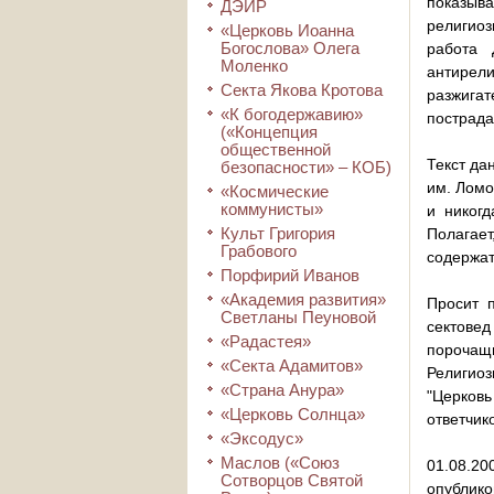
показыва
ДЭИР
религиоз
«Церковь Иоанна
Богослова» Олега
работа 
Моленко
антирел
Секта Якова Кротова
разжига
«К богодержавию»
пострада
(«Концепция
общественной
Текст да
безопасности» – КОБ)
им. Ломо
«Космические
коммунисты»
и никог
Культ Григория
Полагает
Грабового
содержат
Порфирий Иванов
«Академия развития»
Просит п
Светланы Пеуновой
сектовед
«Радастея»
порочащ
«Секта Адамитов»
Религиоз
«Страна Анура»
"Церковь
«Церковь Солнца»
ответчик
«Эксодус»
Маслов («Союз
01.08.20
Сотворцов Святой
опублико