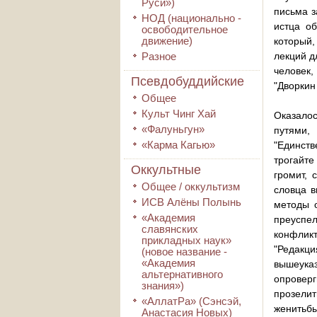
Руси»)
письма з
НОД (национально -
истца об
освободительное
движение)
который,
Разное
лекций д
человек,
Псевдобуддийские
"Дворкин
Общее
Культ Чинг Хай
Оказалос
«Фалуньгун»
путями,
«Карма Кагью»
"Единств
трогайте
Оккультные
громит, 
Общее / оккультизм
словца в
ИСВ Алёны Полынь
методы о
«Академия
преуспел
славянских
конфликт
прикладных наук»
"Редакци
(новое название -
«Академия
вышеука
альтернативного
опровер
знания»)
прозели
«АллатРа» (Сэнсэй,
женитьбы
Анастасия Новых)