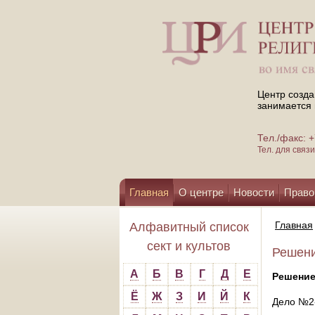
Центр созда
занимается 
Тел./факс:
Тел. для свя
Главная
О центре
Новости
Право
Помощь центру
Главная
Алфавитный список
сект и культов
Решени
А
Б
В
Г
Д
Е
Решение
Ё
Ж
З
И
Й
К
Дело №2-