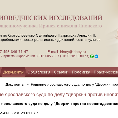
н по благословению Святейшего Патриарха Алексия II,
проблемами новых религиозных движений, сект и культов
 +7-495-646-71-47
E-mail:
iriney@iriney.ru
зи и приёма информации
8-916-005-7397 (10:00-20:00, пн-пт)
Документы
Объявления
Ссылки
Полемика
Практически
»
Документы
»
Решение ярославского суда по делу "Дворкин про
е ярославского суда по делу "Дворкин против неопят
 ярославского суда по делу "Дворкин против неопятидесятни
541/06 Изг. 29.01.07 г.