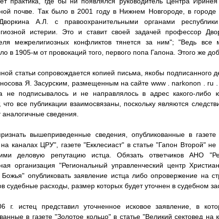
ет практика, где бы ни появлялся руководитель Центра Иринея
ной почве. Так было в 2001 году в Нижнем Новгороде, в городе
Дворкина А.Л. с правоохранительными органами республик
игиозной истерии. Это и ставит своей задачей профессор Двор
теля межрелигиозных конфликтов тянется за ним"; "Ведь все
ло в 1905-м от провокаций того, первого попа Гапона. Этого же до
нной статьи сопровождается копией письма, якобы подписанного 
носова Я. Засурским, размещенным на сайте www . narkonon . ru 
да не подписывалось и не направлялось в адрес какого-либо ю
, что все публикации взаимосвязаны, поскольку являются следств
 аналогичные сведения.
ризнать вышеприведенные сведения, опубликованные в газете 
 на каналах ЦРУ", газете "Екклесиаст" в статье "Гапон Второй" н
ими деловую репутацию истца. Обязать ответчиков АНО "Ре
ная организация "Региональный управленческий центр Христиа
 Божья" опубликовать заявление истца либо опровержение на ст
ов судебные расходы, размер которых будет уточнен в судебном з
06 г. истец представил уточненное исковое заявление, в кот
ванные в газете "Золотое кольцо" в статье "Великий сектовед на