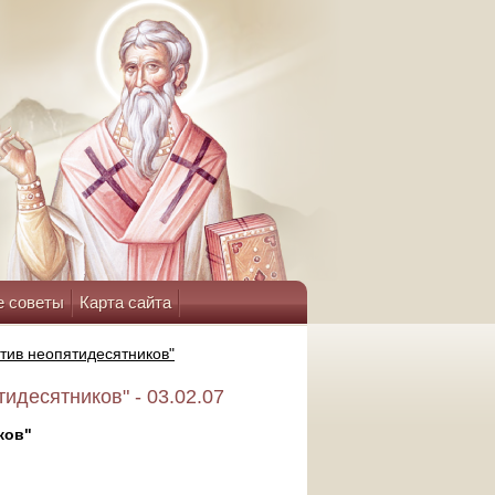
е советы
Карта сайта
тив неопятидесятников"
идесятников" - 03.02.07
ков"