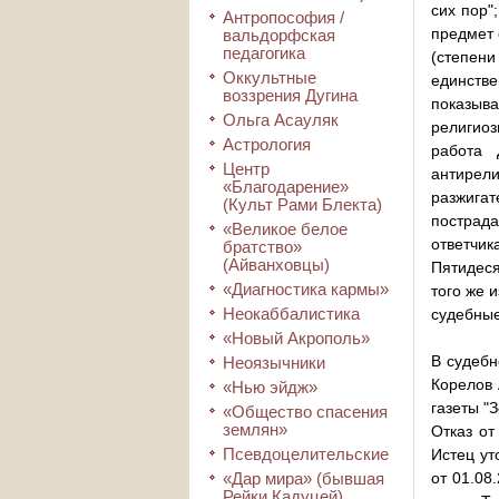
сих пор"
Антропософия /
предмет 
вальдорфская
педагогика
(степени
Оккультные
единстве
воззрения Дугина
показыва
Ольга Асауляк
религиоз
Астрология
работа 
Центр
антирел
«Благодарение»
разжига
(Культ Рами Блекта)
пострада
«Великое белое
ответчи
братство»
(Айванховцы)
Пятидеся
«Диагностика кармы»
того же 
Неокаббалистика
судебные
«Новый Акрополь»
В судебн
Неоязычники
Корелов 
«Нью эйдж»
газеты "
«Общество спасения
землян»
Отказ от
Псевдоцелительские
Истец ут
«Дар мира» (бывшая
от 01.08
Рейки Кадуцей)