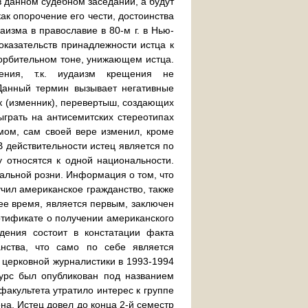
в данном судебном заседании, а будут
ак опорочение его чести, достоинства
аизма в православие в 80-м г. в Нью-
оказательств принадлежности истца к
корбительном тоне, унижающем истца.
рения, т.к. иудаизм крещения не
 Данный термин вызывает негативные
ик (изменник), перевертыш, создающих
ыграть на антисемитских стереотипах
мом, сам своей вере изменил, кроме
В действительности истец является по
у относятся к одной национальности.
альной розни. Информация о том, что
учил американское гражданство, также
ящее время, является первым, заключен
ртификате о получении американского
ждения состоит в констатации факта
нства, что само по себе является
 церковной журналистики в 1993-1994
курс был опубликован под названием
факультета утратило интерес к группе
на. Истец довел до конца 2-й семестр