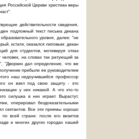
ация Российской Церкви христиан веры
иаст".
твующие действительности сведения,
еден подложный текст письма декана
образовательного уровня, далее: "не
рый, кстати, оказался липовым: декан
ций для студентов, мотивируя отказ
т человек, на словах так ратующий за
", "Дворкин дал определение, что же
- получение прибыли ее руководителем
 этого наш недоучившийся профессор
кого он взял под свою защиту - это
низации у них никакой. А что кто-то
то силушка в них играет. Вырастут,
блии, оперировал бездоказательными
ял сектантов. Все эти приемы хорошо
 по всей стране: после его визитов
аде и многих других городах нашей