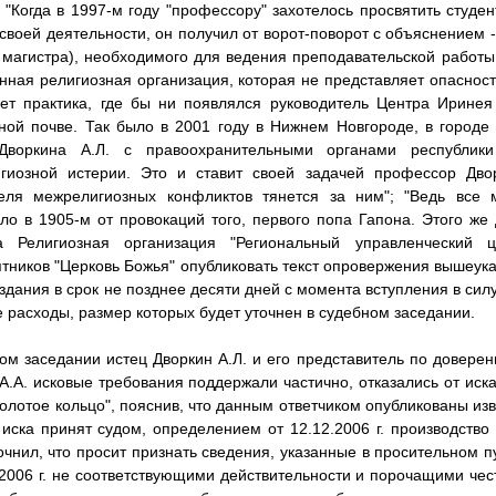
; "Когда в 1997-м году "профессору" захотелось просвятить студ
своей деятельности, он получил от ворот-поворот с объяснением -
 магистра), необходимого для ведения преподавательской работы 
нная религиозная организация, которая не представляет опасность
ет практика, где бы ни появлялся руководитель Центра Иринея
ной почве. Так было в 2001 году в Нижнем Новгороде, в городе
Дворкина А.Л. с правоохранительными органами республик
игиозной истерии. Это и ставит своей задачей профессор Двор
теля межрелигиозных конфликтов тянется за ним"; "Ведь все
ло в 1905-м от провокаций того, первого попа Гапона. Этого же 
ка Религиозная организация "Региональный управленческий 
тников "Церковь Божья" опубликовать текст опровержения вышеука
издания в срок не позднее десяти дней с момента вступления в сил
 расходы, размер которых будет уточнен в судебном заседании.
ом заседании истец Дворкин А.Л. и его представитель по доверен
А.А. исковые требования поддержали частично, отказались от иск
Золотое кольцо", пояснив, что данным ответчиком опубликованы изв
 иска принят судом, определением от 12.12.2006 г. производство
очнил, что просит признать сведения, указанные в просительном п
.2006 г. не соответствующими действительности и порочащими чес