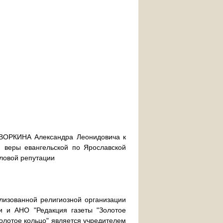
ДВОРКИНА Александра Леонидовича к
н веры евангельской по Ярославской
еловой репутации
лизованной религиозной организации
и и АНО "Редакция газеты "Золотое
Золотое кольцо" является учредителем