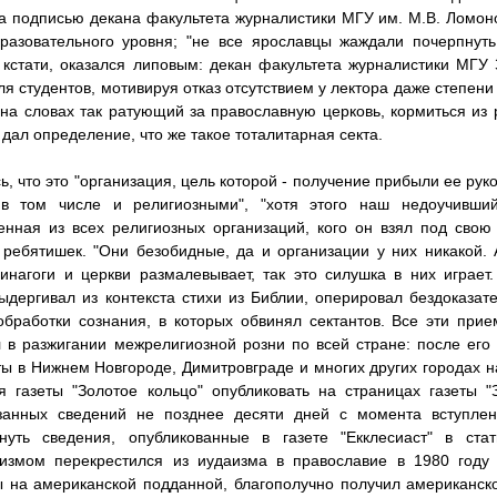
а подписью декана факультета журналистики МГУ им. М.В. Ломонос
разовательного уровня; "не все ярославцы жаждали почерпнуть
 кстати, оказался липовым: декан факультета журналистики МГУ 
ля студентов, мотивируя отказ отсутствием у лектора даже степени 
 на словах так ратующий за православную церковь, кормиться из 
 дал определение, что же такое тоталитарная секта.
ь, что это "организация, цель которой - получение прибыли ее р
 в том числе и религиозными", "хотя этого наш недоучивши
енная из всех религиозных организаций, кого он взял под свою 
 ребятишек. "Они безобидные, да и организации у них никакой.
синагоги и церкви размалевывает, так это силушка в них играет.
ыдергивал из контекста стихи из Библии, оперировал бездоказа
бработки сознания, в которых обвинял сектантов. Все эти при
 в разжигании межрелигиозной розни по всей стране: после его
ы в Нижнем Новгороде, Димитровграде и многих других городах н
я газеты "Золотое кольцо" опубликовать на страницах газеты "
занных сведений не позднее десяти дней с момента вступлен
гнуть сведения, опубликованные в газете "Екклесиаст" в ста
тизмом перекрестился из иудаизма в православие в 1980 году 
 на американской подданной, благополучно получил американско