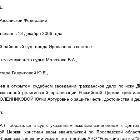
ИЕ
Российской Федерации
ославль 13 декабря 2006 года
й районный суд города Ярославля в составе:
тельствующего судьи Малахова В.А.,
етаре Гавриловой Ю.Е.,
рев в открытом судебном заседании гражданское дело по иску 
зованной религиозной организации Российской Церкви христиа
 ОЛЕЙНИКОВОЙ Юлии Артуровне о защите чести, достоинства и д
л:
А.Л. обратился в суд с указанным исковым заявлением к Центра
кой Церкви христиан веры евангельской по Ярославской област
 В исковом заявлении указал, что ответчик АНО "Редакция газеты "