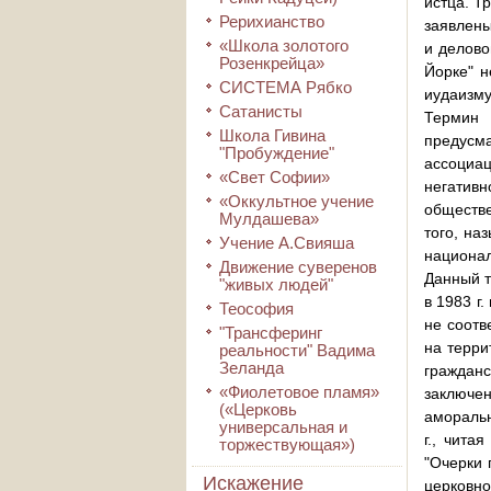
истца. Т
Рерихианство
заявлены
«Школа золотого
и делово
Розенкрейца»
Йорке" н
СИСТЕМА Рябко
иудаизму
Сатанисты
Термин 
Школа Гивина
предусма
"Пробуждение"
ассоциац
«Свет Софии»
негативн
«Оккультное учение
обществе
Мулдашева»
того, на
Учение А.Свияша
национал
Движение суверенов
Данный т
"живых людей"
в 1983 г
Теософия
не соотв
"Трансферинг
на терри
реальности" Вадима
Зеланда
гражданс
«Фиолетовое пламя»
заключе
(«Церковь
аморальн
универсальная и
г., чита
торжествующая»)
"Очерки 
Искажение
церковно