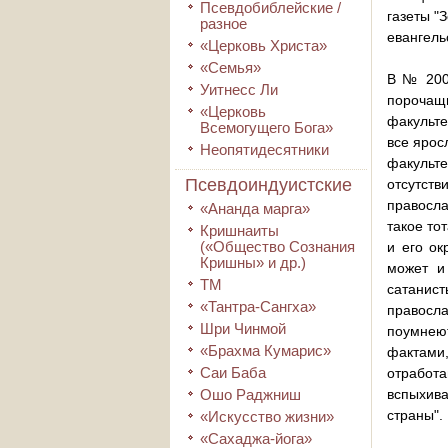
Псевдобиблейские /
газеты "
разное
евангель
«Церковь Христа»
«Семья»
В № 200 
Уитнесс Ли
порочащи
«Церковь
факульте
Всемогущего Бога»
все ярос
Неопятидесятники
факульте
Псевдоиндуистские
отсутств
правосла
«Ананда марга»
такое то
Кришнаиты
(«Общество Сознания
и его ок
Кришны» и др.)
может и 
ТМ
сатанист
«Тантра-Сангха»
правосла
Шри Чинмой
поумнеют
«Брахма Кумарис»
фактами,
Саи Баба
отработа
Ошо Раджниш
вспыхив
страны".
«Искусство жизни»
«Сахаджа-йога»