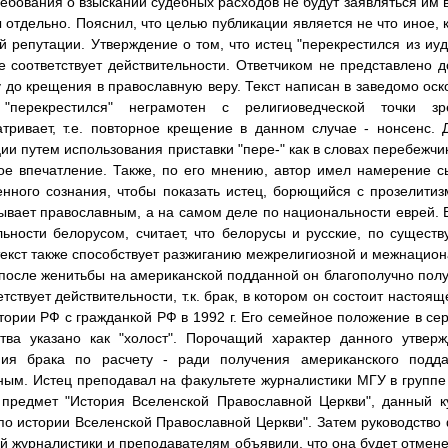
ребования о взыскании судебных расходов не будут заявляться им 
 отдельно. Пояснил, что целью публикации является не что иное, к
й репутации. Утверждение о том, что истец "перекрестился из иуд
е соответствует действительности. Ответчиком не представлено д
 до крещения в православную веру. Текст написан в заведомо ос
"перекрестился" неграмотен с религиоведческой точки з
тривает, т.е. повторное крещение в данном случае - нонсенс.
ии путем использования приставки "пере-" как в словах перебежч
ое впечатление. Также, по его мнению, автор имел намерение с
нного сознания, чтобы показать истец, борющийся с прозелитиз
зывает православным, а на самом деле по национальности еврей. 
ьности белорусом, считает, что белорусы и русские, по существ
екст также способствует разжиганию межрелигиозной и межнацион
. после женитьбы на американской подданной он благополучно пол
етствует действительности, т.к. брак, в котором он состоит насто
тории РФ с гражданкой РФ в 1992 г. Его семейное положение в се
тва указано как "холост". Порочащий характер данного утвер
ния брака по расчету - ради получения американского подда
ым. Истец преподавал на факультете журналистики МГУ в группе
я предмет "История Вселенской Православной Церкви", данный 
по истории Вселенской Православной Церкви". Затем руководство 
й журналистики и преподавателям объявили, что она будет отмене