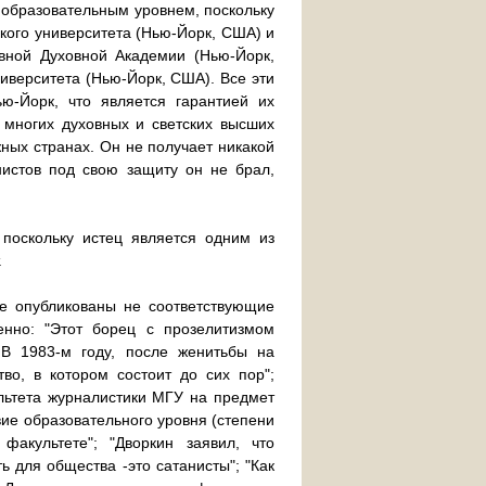
 образовательным уровнем, поскольку
кого университета (Нью-Йорк, США) и
авной Духовной Академии (Нью-Йорк,
ниверситета (Нью-Йорк, США). Все эти
-Йорк, что является гарантией их
 многих духовных и светских высших
жных странах. Он не получает никакой
нистов под свою защиту он не брал,
 поскольку истец является одним из
.
кже опубликованы не соответствующие
енно: "Этот борец с прозелитизмом
 В 1983-м году, после женитьбы на
во, в котором состоит до сих пор";
ультета журналистики МГУ на предмет
вие образовательного уровня (степени
факультете"; "Дворкин заявил, что
ь для общества -это сатанисты"; "Как