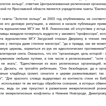
Золотое кольцо", ответчик Централизованная религиозная организ
ской по Ярославской области является учредителем газеты "Екклес
газеты "Золотое кольцо" за 2003 год опубликованы не соответс
е его деловую репутацию, а именно в начале публикации прив
та журналистики МГУ им. М.В. Ломоносова об отсутствии у истца 
лавцы жаждали почерпнуть мудрости у заезжего "профессора", кото
та журналистики МГУ Засурский отказал Дворкину в чтении лек
ием у лектора даже степени магистра", "да и правда, как же може
вную церковь, кормиться из рук ее идеологических противников?
талитарная секта. Оказалось, что это "организация, цель которой 
ружением любыми путями, в том числе и религиозными", "хотя
не знать", "Единственная из всех религиозных организаций, 
ы. Дескать, не трогайте ребятишек. "Они безобидные, да и орга
вные кладбища громит, синагоги и церкви размалевывает, так э
"; "Для красного словца выдергивал из контекста стихи из Би
 использовал те же методы обработки сознания, в которых обвин
ны, ведь он уже преуспел в разжигании межрелигиозной розни
али межрелигиозные конфликты в Нижнем Новгороде, Димитровгр