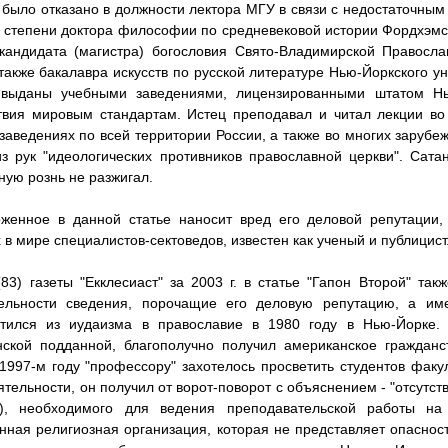
 было отказано в должности лектора МГУ в связи с недостаточным
 степени доктора философии по средневековой истории Фордхэмс
кандидата (магистра) богословия Свято-Владимирской Правосл
также бакалавра искусств по русской литературе Нью-Йоркского у
 выданы учебными заведениями, лицензированными штатом Нью
твия мировым стандартам. Истец преподавал и читал лекции во
заведениях по всей территории России, а также во многих зарубе
з рук "идеологических противников православной церкви". Сата
ную рознь не разжигал.
женное в данной статье наносит вред его деловой репутации,
 в мире специалистов-сектоведов, известен как ученый и публицист
3) газеты "Екклесиаст" за 2003 г. в статье "Гапон Второй" та
тельности сведения, порочащие его деловую репутацию, а им
стился из иудаизма в православие в 1980 году в Нью-Йорке.
ской подданной, благополучно получил американское гражданст
 1997-м году "профессору" захотелось просветить студентов фак
ятельности, он получил от ворот-поворот с объяснением - "отсутст
а), необходимого для ведения преподавательской работы на 
нная религиозная организация, которая не представляет опасност