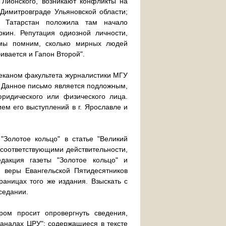
 Лионского, возникают конфликты на
 Димитровграде Ульяновской области;
и Татарстан положила там начало
кин. Репутация одиозной личности,
 мы помним, сколько мирных людей
бивается и Гапон Второй".
деканом факультета журналистики МГУ
. Данное письмо является подложным,
ридического или физического лица.
ием его выступлений в г. Ярославле и
"Золотое кольцо" в статье "Великий
е соответствующими действительности,
дакция газеты "Золотое кольцо" и
н веры Евангельской Пятидесятников
раницах того же издания. Взыскать с
аседании.
ором просит опровергнуть сведения,
 каналах ЦРУ": содержащиеся в тексте