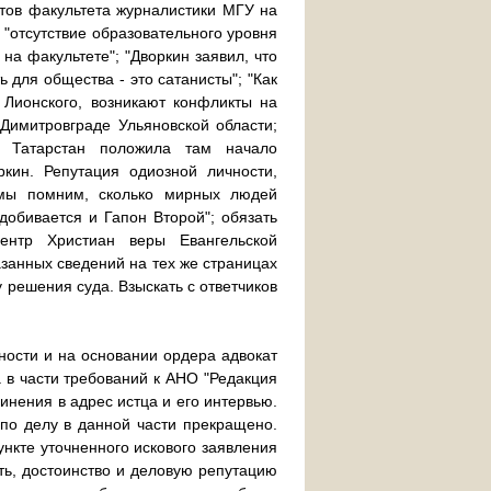
ентов факультета журналистики МГУ на
 "отсутствие образовательного уровня
на факультете"; "Дворкин заявил, что
 для общества - это сатанисты"; "Как
 Лионского, возникают конфликты на
 Димитровграде Ульяновской области;
и Татарстан положила там начало
кин. Репутация одиозной личности,
 мы помним, сколько мирных людей
добивается и Гапон Второй"; обязать
центр Христиан веры Евангельской
занных сведений на тех же страницах
у решения суда. Взыскать с ответчиков
ности и на основании ордера адвокат
а в части требований к АНО "Редакция
инения в адрес истца и его интервью.
 по делу в данной части прекращено.
ункте уточненного искового заявления
ть, достоинство и деловую репутацию