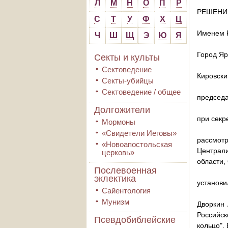
Л
М
Н
О
П
Р
РЕШЕН
С
Т
У
Ф
Х
Ц
Именем 
Ч
Ш
Щ
Э
Ю
Я
Город Яр
Секты и культы
Сектоведение
Кировски
Секты-убийцы
Сектоведение / общее
председа
Долгожители
при секр
Мормоны
«Свидетели Иеговы»
рассмот
«Новоапостольская
Централи
церковь»
области,
Послевоенная
эклектика
установи
Сайентология
Мунизм
Дворкин 
Российс
Псевдобиблейские
кольцо".