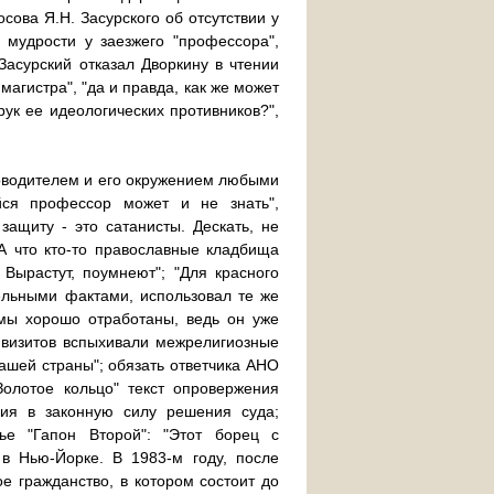
ова Я.Н. Засурского об отсутствии у
 мудрости у заезжего "профессора",
Засурский отказал Дворкину в чтении
магистра", "да и правда, как же может
рук ее идеологических противников?",
уководителем и его окружением любыми
йся профессор может и не знать",
защиту - это сатанисты. Дескать, не
 А что кто-то православные кладбища
 Вырастут, поумнеют"; "Для красного
тельными фактами, использовал те же
емы хорошо отработаны, ведь он уже
 визитов вспыхивали межрелигиозные
ашей страны"; обязать ответчика АНО
Золотое кольцо" текст опровержения
ия в законную силу решения суда;
тье "Гапон Второй": "Этот борец с
в Нью-Йорке. В 1983-м году, после
е гражданство, в котором состоит до