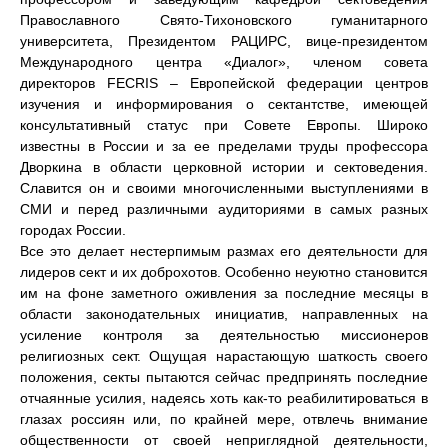
Православного Свято-Тихоновского гуманитарного
университета, Президентом РАЦИРС, вице-президентом
Международного центра «Диалог», членом совета
директоров FECRIS – Европейской федерации центров
изучения и информирования о сектантстве, имеющей
консультативный статус при Совете Европы. Широко
известны в России и за ее пределами труды профессора
Дворкина в области церковной истории и сектоведения.
Славится он и своими многочисленными выступлениями в
СМИ и перед различными аудиториями в самых разных
городах России.
Все это делает нестерпимым размах его деятельности для
лидеров сект и их доброхотов. Особенно неуютно становится
им на фоне заметного оживления за последние месяцы в
области законодательных инициатив, направленных на
усиление контроля за деятельностью миссионеров
религиозных сект. Ощущая нарастающую шаткость своего
положения, секты пытаются сейчас предпринять последние
отчаянные усилия, надеясь хоть как-то реабилитироваться в
глазах россиян или, по крайней мере, отвлечь внимание
общественности от своей неприглядной деятельности,