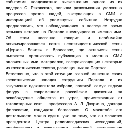
событиями неадекватные высказывания одного из их
лидеров С. Ряховского, попытки развязывания уголовных
процессов против людей, выступающих в СМИ с
информацией об упомянутых событиях. Нетрудно
предположить, что наблюдающаяся в последнее время
вспышка истерии на Портале инсинуирована именно ими.
Об этом косвенно говорит и необычайно
активизировавшаяся возня неопятидесятнической секты
«Церковь Божия» в Ярославле, где активисты секты
пытаются организовать публикацию в местных СМИ
оплаченных ими материалов, воспроизводящих некоторые
из клеветнических текстов, размещенных на Портале.
Естественно, что в этой ситуации главной мишенью своих
клеветнических нападок сотрудники Портала и их
закулисные вдохновители избрали, пожалуй, самую видную
фигуру в современном российском движении за
освобождение общества от угроз, проистекающих от
тоталитарных сект – профессора А. Л. Дворкина, доктора
философии, кандидата богословия. О масштабе его
деятельности можно судить уже по тому, что он является
президентом Центра религиоведческих исследований,
профессором и заведующим кафедрой сектоведения