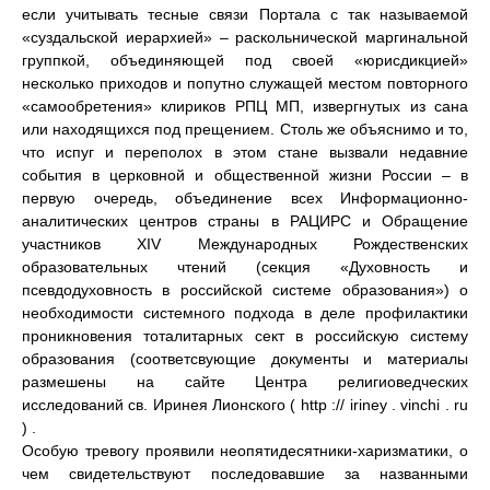
если учитывать тесные связи Портала с так называемой
«суздальской иерархией» – раскольнической маргинальной
группкой, объединяющей под своей «юрисдикцией»
несколько приходов и попутно служащей местом повторного
«самообретения» клириков РПЦ МП, извергнутых из сана
или находящихся под прещением. Столь же объяснимо и то,
что испуг и переполох в этом стане вызвали недавние
события в церковной и общественной жизни России – в
первую очередь, объединение всех Информационно-
аналитических центров страны в РАЦИРС и Обращение
участников XIV Международных Рождественских
образовательных чтений (секция «Духовность и
псевдодуховность в российской системе образования») о
необходимости системного подхода в деле профилактики
проникновения тоталитарных сект в российскую систему
образования (соответсвующие документы и материалы
размешены на сайте Центра религиоведческих
исследований св. Иринея Лионского ( http :// iriney . vinchi . ru
) .
Особую тревогу проявили неопятидесятники-харизматики, о
чем свидетельствуют последовавшие за названными