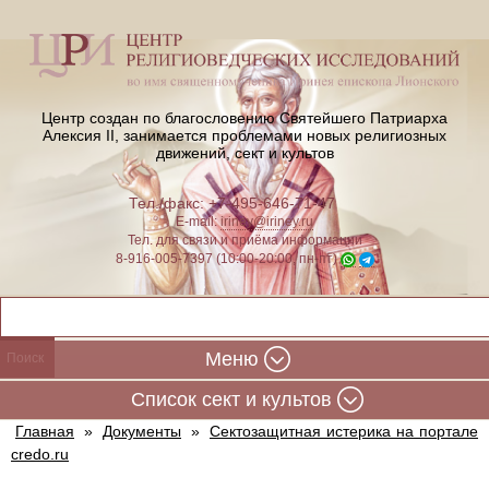
Центр создан по благословению Святейшего Патриарха
Алексия II,
занимается проблемами новых религиозных
движений, сект и культов
Тел./факс: +7-495-646-71-47
E-mail:
iriney@iriney.ru
Тел. для связи и приёма информации
8-916-005-7397 (10:00-20:00, пн-пт)
Меню
Cписок сект и культов
Главная
»
Документы
»
Сектозащитная истерика на портале
credo.ru