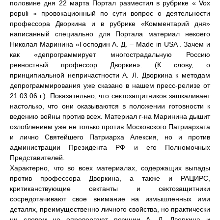
половине дня 22 марта Портал разместил в рубрике « Vox
populi » провокационный по сути вопрос о деятельности
профессора Дворкина и в рубрике «Комментарий дня»
написанный специально для Портала материал некоего
Николая Маринина «Господин А. Д. – Made in USA . Зачем и
как «депрограммирует многострадальную Россию
ревностный профессор Дворкин». (К слову, о
принципиальной непричастности А. Л. Дворкина к методам
депрограммирования уже сказано в нашем пресс-релизе от
21.03.06 г.). Показательно, что сектозащитников зашкаливает
настолько, что они оказываются в положении готовности к
ведению войны против всех. Материал г-на Маринина дышит
озлоблением уже не только против Московского Патриархата
и лично Святейшего Патриарха Алексия, но и против
администрации Президента РФ и его Полномочных
Представителей.
Характерно, что во всех материалах, содержащих выпады
против профессора Дворкина, а также и РАЦИРС,
критиканствующие сектанты и сектозащитники
сосредотачивают свое внимание на измышленных ими
деталях, преимущественно личного свойства, но практически
ни словом не опровергают позиции А. Л. Дворкина и