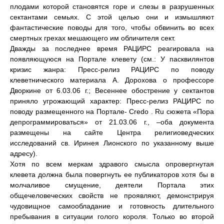
плодами которой становятся горе и слезы в разрушенных
сектантами семьях. С этой целью они и измышляют
фантастические поводы для того, чтобы обвинить во всех
смертных грехах мешающего им обличителя сект.
Дважды за последнее время РАЦИРС реагировала на
появляющуюся на Портале клевету (см.: У пасквилянтов
кризис жанра: Пресс-релиз РАЦИРС по поводу
клеветнического материала А. Дорохова о профессоре
Дворкине от 6.03.06 г.; Весеннее обострение у сектантов
приняло угрожающий характер: Пресс-релиз РАЦИРС по
поводу размещенного на Портале- Credo . Ru сюжета «Пора
депрограммироваться» от 21.03.06 г., –оба документа
размещены на сайте Центра религиоведческих
исследований св. Иринея Лионского по указанному выше
адресу).
Хотя по всем меркам здравого смысла опровергнутая
клевета должна была повергнуть ее публикаторов хотя бы в
молчаливое смущение, деятели Портала этих
общечеловеческих свойств не проявляют, демонстрируя
чудовищное самообладание и готовность длительного
пребывания в ситуации голого короля. Только во второй