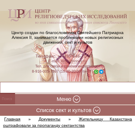
Центр создан по благословению Святейшего Патриарха
Алексия II,
занимается проблемами новых религиозных
движений, сект и культов
Тел./факс: +7-495-646-71-47
E-mail:
iriney@iriney.ru
Тел. для связи и приёма информации
8-916-005-7397 (10:00-20:00, пн-пт)
Меню
Cписок сект и культов
Главная
»
Документы
»
Жительницу Казахстана
оштрафовали за пропаганду сектантства