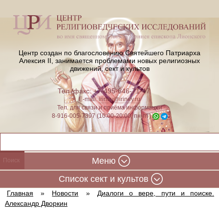
Центр создан по благословению Святейшего Патриарха
Алексия II,
занимается проблемами новых религиозных
движений, сект и культов
Тел./факс: +7-495-646-71-47
E-mail:
iriney@iriney.ru
Тел. для связи и приёма информации
8-916-005-7397 (10:00-20:00, пн-пт)
Меню
Cписок сект и культов
Главная
»
Новости
»
Диалоги о вере, пути и поиске.
Александр Дворкин