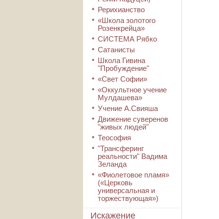
Рерихианство
«Школа золотого
Розенкрейца»
СИСТЕМА Рябко
Сатанисты
Школа Гивина
"Пробуждение"
«Свет Софии»
«Оккультное учение
Мулдашева»
Учение А.Свияша
Движение суверенов
"живых людей"
Теософия
"Трансферинг
реальности" Вадима
Зеланда
«Фиолетовое пламя»
(«Церковь
универсальная и
торжествующая»)
Искажение