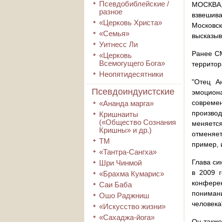
Псевдобиблейские /
МОСКВА, 
разное
взвешив
«Церковь Христа»
Московс
«Семья»
высказыв
Уитнесс Ли
Ранее СМ
«Церковь
Всемогущего Бога»
территор
Неопятидесятники
"Отец А
Псевдоиндуистские
эмоциона
совреме
«Ананда марга»
произво
Кришнаиты
(«Общество Сознания
меняется
Кришны» и др.)
отменяет
ТМ
пример, 
«Тантра-Сангха»
Глава си
Шри Чинмой
в 2009 г
«Брахма Кумарис»
конферен
Саи Баба
понимани
Ошо Раджниш
человека
«Искусство жизни»
«Сахаджа-йога»
Он также