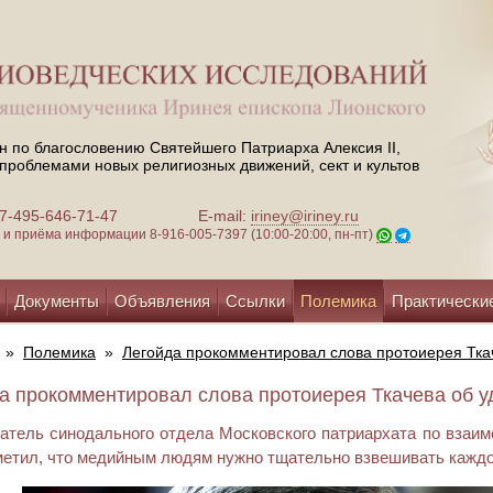
н по благословению Святейшего Патриарха Алексия II,
проблемами новых религиозных движений, сект и культов
 +7-495-646-71-47
E-mail:
iriney@iriney.ru
зи и приёма информации
8-916-005-7397 (10:00-20:00, пн-пт)
Документы
Объявления
Ссылки
Полемика
Практически
»
Полемика
»
Легойда прокомментировал слова протоиерея Тка
а прокомментировал слова протоиерея Ткачева об уд
атель синодального отдела Московского патриархата по взаи
етил, что медийным людям нужно тщательно взвешивать каждо