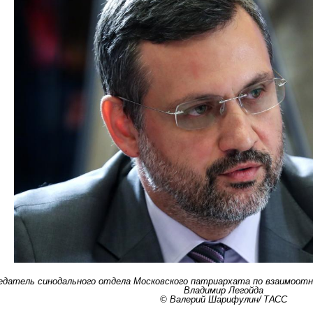
едатель синодального отдела Московского патриархата по взаимоот
Владимир Легойда
© Валерий Шарифулин/ ТАСС