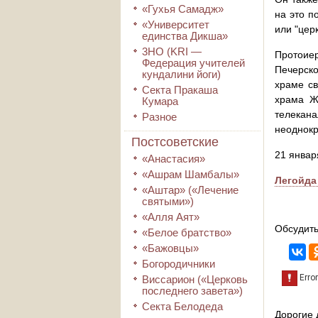
«Гухья Самадж»
на это п
«Университет
или "цер
единства Дикша»
3HO (KRI ―
Протоие
Федерация учителей
Печерско
кундалини йоги)
храме св
Секта Пракаша
храма Ж
Кумара
телекан
Разное
неоднокр
Постсоветские
21 январ
«Анастасия»
«Ашрам Шамбалы»
Легойда
«Аштар» («Лечение
святыми»)
«Алля Аят»
Обсудить
«Белое братство»
«Бажовцы»
Богородичники
Виссарион («Церковь
последнего завета»)
Секта Белодеда
Дорогие 