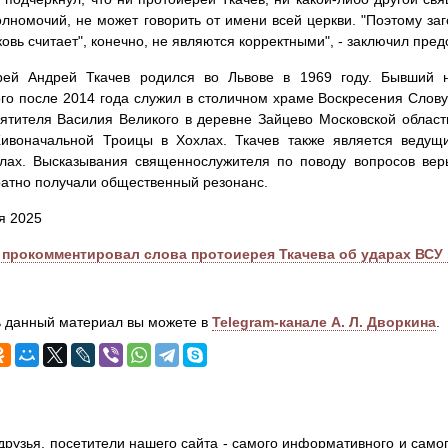
олномочий, не может говорить от имени всей церкви. "Поэтому заг
ковь считает", конечно, не являются корректными", - заключил пре
рей Андрей Ткачев родился во Львове в 1969 году. Бывший н
го после 2014 года служил в столичном храме Воскресения Слову
ятителя Василия Великого в деревне Зайцево Московской област
ивоначальной Троицы в Хохлах. Ткачев также является ведущ
алах. Высказывания священнослужителя по поводу вопросов вер
атно получали общественный резонанс.
я 2025
 прокомментировал слова протоиерея Ткачева об ударах ВСУ 
 данный материал вы можете в
Telegram-канале А. Л. Дворкина
.
друзья, посетители нашего сайта - самого информативного и самог