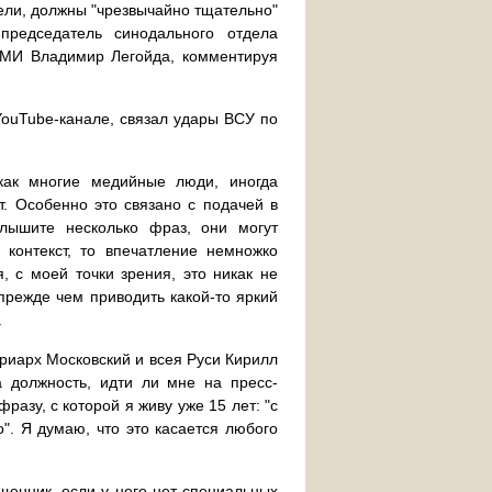
ели, должны "чрезвычайно тщательно"
председатель синодального отдела
СМИ Владимир Легойда, комментируя
YouTube-канале, связал удары ВСУ по
как многие медийные люди, иногда
т. Особенно это связано с подачей в
лышите несколько фраз, они могут
контекст, то впечатление немножко
, с моей точки зрения, это никак не
прежде чем приводить какой-то яркий
.
триарх Московский и всея Руси Кирилл
а должность, идти ли мне на пресс-
разу, с которой я живу уже 15 лет: "с
". Я думаю, что это касается любого
ященник, если у него нет специальных