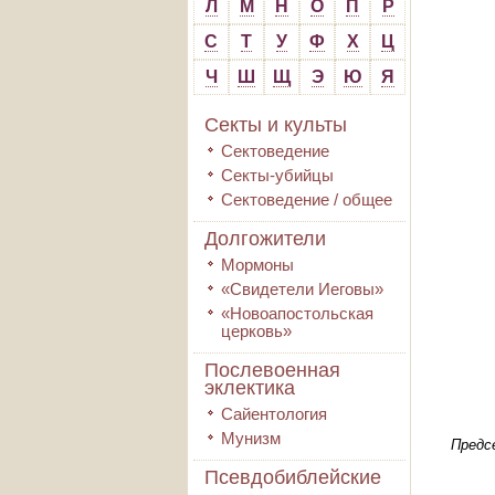
Л
М
Н
О
П
Р
С
Т
У
Ф
Х
Ц
Ч
Ш
Щ
Э
Ю
Я
Секты и культы
Сектоведение
Секты-убийцы
Сектоведение / общее
Долгожители
Мормоны
«Свидетели Иеговы»
«Новоапостольская
церковь»
Послевоенная
эклектика
Сайентология
Мунизм
Предс
Псевдобиблейские