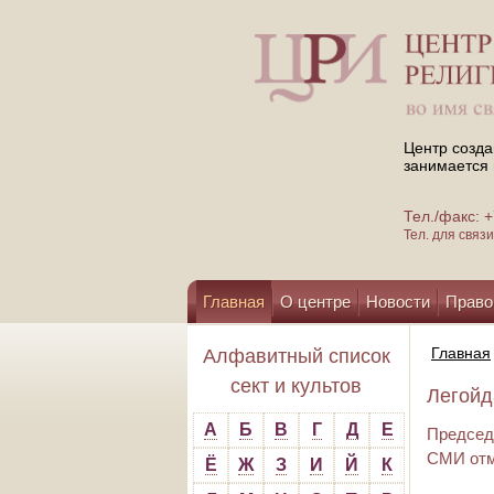
Центр созда
занимается 
Тел./факс:
Тел. для свя
Главная
О центре
Новости
Право
Помощь центру
Главная
Алфавитный список
сект и культов
Легойд
А
Б
В
Г
Д
Е
Председ
СМИ отм
Ё
Ж
З
И
Й
К