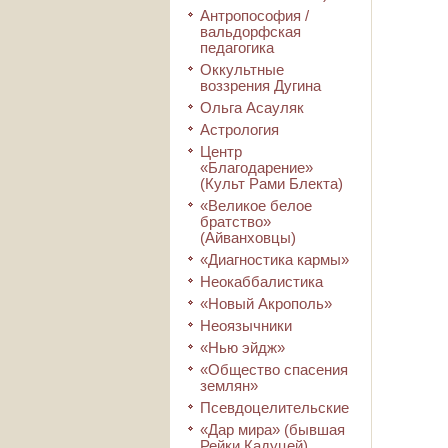
Антропософия /
вальдорфская
педагогика
Оккультные
воззрения Дугина
Ольга Асауляк
Астрология
Центр
«Благодарение»
(Культ Рами Блекта)
«Великое белое
братство»
(Айванховцы)
«Диагностика кармы»
Неокаббалистика
«Новый Акрополь»
Неоязычники
«Нью эйдж»
«Общество спасения
землян»
Псевдоцелительские
«Дар мира» (бывшая
Рейки Кадуцей)