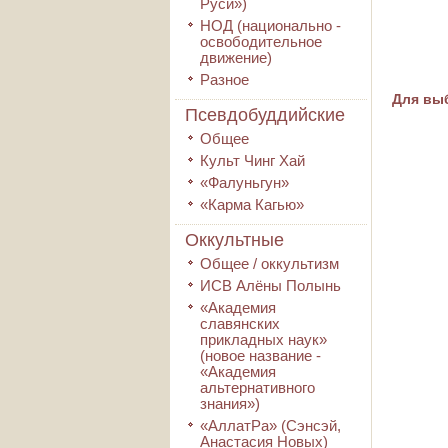
Руси»)
НОД (национально -
освободительное
движение)
Разное
Для выб
Псевдобуддийские
Общее
Культ Чинг Хай
«Фалуньгун»
«Карма Кагью»
Оккультные
Общее / оккультизм
ИСВ Алёны Полынь
«Академия
славянских
прикладных наук»
(новое название -
«Академия
альтернативного
знания»)
«АллатРа» (Сэнсэй,
Анастасия Новых)