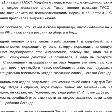
21 января. /ТАСС/. Медийные люди, в том числе священнослужит
ать каждое сказанное слово. Такое мнение высказал ТАСС 
кого патриархата по взаимоотношениям церкви с обществом и 
ания протоиерея Андрея Ткачева.
И сообщали, что Ткачев в своей проповеди, опубликованной на 
ии РФ с наказанием россиян за аборты и блуд.
ндрей человек очень талантливый, активный и медийный, и, 
льно может переходить ту грань, которую переходить не следуе
нном медиапространстве информации, потому что, когда вы с
дить шокирующее действие на слушателя, а когда вы смотрите 
. С последними высказываниями отца Андрея это тоже так, хотя
 для него и для любого из нас необходимости сто раз подумать, 
и тщательно взвешивать каждое сказанное слово", - сказал Легойда
нодального отдела поделился, что именно такой совет ему дал Па
оду. "Когда я спросил, тогда будучи только что назначенным н
цию, он сказал, что "конечно, это ваша работа". И потом добавил ф
ем высочайшей ответственности за каждое сказанное вами слово
", - добавил Легойда.
 подчеркнул, что ни протоиерей Ткачев, ни какой-либо другой св