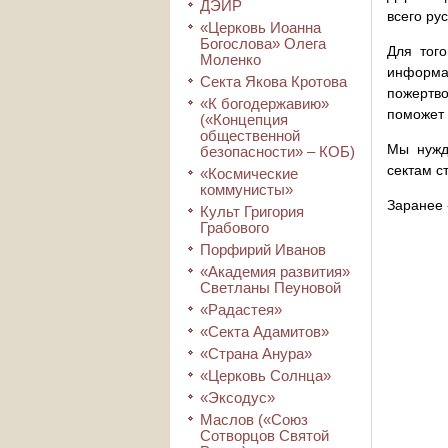
ДЭИР
всего ру
«Церковь Иоанна
Богослова» Олега
Для того
Моленко
информа
Секта Якова Кротова
пожертво
«К богодержавию»
поможет 
(«Концепция
общественной
Мы нужд
безопасности» – КОБ)
сектам с
«Космические
коммунисты»
Заранее 
Культ Григория
Грабового
Порфирий Иванов
«Академия развития»
Светланы Пеуновой
«Радастея»
«Секта Адамитов»
«Страна Анура»
«Церковь Солнца»
«Эксодус»
Маслов («Союз
Сотворцов Святой