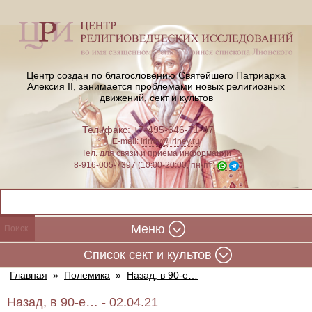
Центр создан по благословению Святейшего Патриарха
Алексия II,
занимается проблемами новых религиозных
движений, сект и культов
Тел./факс: +7-495-646-71-47
E-mail:
iriney@iriney.ru
Тел. для связи и приёма информации
8-916-005-7397 (10:00-20:00, пн-пт)
Меню
Cписок сект и культов
Главная
»
Полемика
»
Назад, в 90-е…
Назад, в 90-е… - 02.04.21