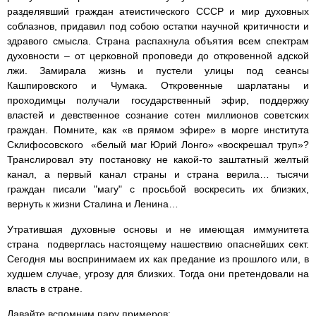
разделявший граждан атеистического СССР и мир духовных
соблазнов, придавил под собою остатки научной критичности и
здравого смысла. Страна распахнула объятия всем спектрам
духовности – от церковной проповеди до откровенной адской
лжи. Замирала жизнь и пустели улицы под сеансы
Кашпировского и Чумака. Откровенные шарлатаны и
проходимцы получали государственный эфир, поддержку
властей и девственное сознание сотен миллионов советских
граждан. Помните, как «в прямом эфире» в морге института
Склифосовского «белый маг Юрий Лонго» «воскрешал труп»?
Транслировал эту постановку не какой-то заштатный желтый
канал, а первый канал страны и страна верила… тысячи
граждан писали "магу" с просьбой воскресить их близких,
вернуть к жизни Сталина и Ленина…
Утратившая духовные основы и не имеющая иммунитета
страна подверглась настоящему нашествию опаснейших сект.
Сегодня мы воспринимаем их как предание из прошлого или, в
худшем случае, угрозу для близких. Тогда они претендовали на
власть в стране.
Давайте вспомним пару примеров: