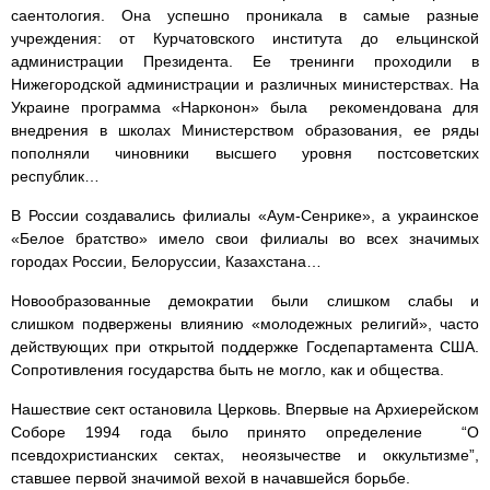
саентология. Она успешно проникала в самые разные
учреждения: от Курчатовского института до ельцинской
администрации Президента. Ее тренинги проходили в
Нижегородской администрации и различных министерствах. На
Украине программа «Нарконон» была рекомендована для
внедрения в школах Министерством образования, ее ряды
пополняли чиновники высшего уровня постсоветских
республик…
В России создавались филиалы «Аум-Сенрике», а украинское
«Белое братство» имело свои филиалы во всех значимых
городах России, Белоруссии, Казахстана…
Новообразованные демократии были слишком слабы и
слишком подвержены влиянию «молодежных религий», часто
действующих при открытой поддержке Госдепартамента США.
Сопротивления государства быть не могло, как и общества.
Нашествие сект остановила Церковь. Впервые на Архиерейском
Соборе 1994 года было принято определение “О
псевдохристианских сектах, неоязычестве и оккультизме”,
ставшее первой значимой вехой в начавшейся борьбе.