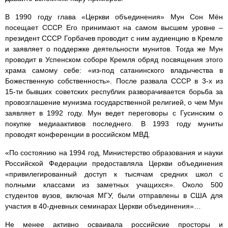
В 1990 году глава «Церкви объединения» Мун Сон Мён
посещает СССР. Его принимают на самом высшем уровне –
президент СССР Горбачев проводит с ним аудиенцию в Кремле
и заявляет о поддержке деятельности мунитов. Тогда же Мун
проводит в Успенском соборе Кремля обряд посвящения этого
храма самому себе: «из-под сатанинского владычества в
Божественную собственность». После развала СССР в 3-х из
15-ти бывших советских республик разворачивается борьба за
провозглашение мунизма государственной религией, о чем Мун
заявляет в 1992 году. Мун ведет переговоры с Гусинским о
покупке медиаактивов последнего. В 1993 году муниты
проводят конференции в российском МВД.
«По состоянию на 1994 год, Министерство образования и науки
Российской Федерации предоставляла Церкви объединения
«привилегированный доступ к тысячам средних школ с
полными классами из заметных учащихся». Около 500
студентов вузов, включая МГУ, были отправлены в США для
участия в 40-дневных семинарах Церкви объединения»…
Не менее активно осваивала российские просторы и