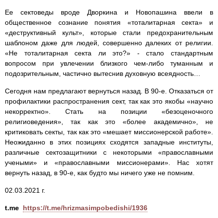
Ее сектоведы вроде Дворкина и Новопашина ввели в
общественное сознание понятия «тоталитарная секта» и
«деструктивный культ», которые стали предохранительным
шаблоном даже для людей, совершенно далеких от религии.
«Не тоталитарная секта ли это?» - стало стандартным
вопросом при увлечении близкого чем-либо туманным и
подозрительным, частично вытеснив духовную всеядность…
Сегодня нам предлагают вернуться назад. В 90-е. Отказаться от
профилактики распространения сект, так как это якобы «научно
некорректно». Стать на позиции «безоценочного
религиоведения», так как это «более академично», не
критиковать секты, так как это «мешает миссионерской работе».
Неожиданно в этих позициях сходятся западные институты,
различные сектозащитники с некоторыми «православными
учеными» и «православными миссионерами». Нас хотят
вернуть назад, в 90-е, как будто мы ничего уже не помним.
02.03.2021 г.
t.me
https://t.me/hrizmasimpobedishi/1936