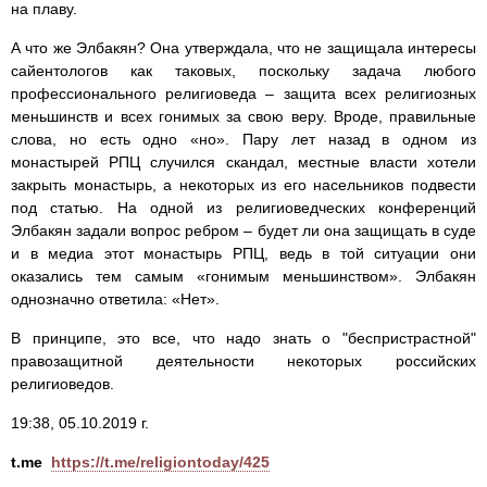
на плаву.
А что же Элбакян? Она утверждала, что не защищала интересы
сайентологов как таковых, поскольку задача любого
профессионального религиоведа – защита всех религиозных
меньшинств и всех гонимых за свою веру. Вроде, правильные
слова, но есть одно «но». Пару лет назад в одном из
монастырей РПЦ случился скандал, местные власти хотели
закрыть монастырь, а некоторых из его насельников подвести
под статью. На одной из религиоведческих конференций
Элбакян задали вопрос ребром – будет ли она защищать в суде
и в медиа этот монастырь РПЦ, ведь в той ситуации они
оказались тем самым «гонимым меньшинством». Элбакян
однозначно ответила: «Нет».
В принципе, это все, что надо знать о "беспристрастной"
правозащитной деятельности некоторых российских
религиоведов.
19:38, 05.10.2019 г.
t.me
https://t.me/religiontoday/425