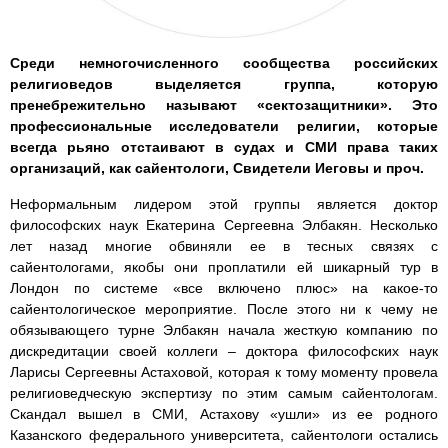
Среди немногочисленного сообщества российских
религиоведов выделяется группа, которую
пренебрежительно называют «сектозащитники». Это
профессиональные исследователи религии, которые
всегда рьяно отстаивают в судах и СМИ права таких
организаций, как сайентологи, Свидетели Иеговы и проч.
Неформальным лидером этой группы является доктор
философских наук Екатерина Сергеевна Элбакян. Несколько
лет назад многие обвиняли ее в тесных связях с
сайентологами, якобы они проплатили ей шикарный тур в
Лондон по системе «все включено плюс» на какое-то
сайентологическое мероприятие. После этого ни к чему не
обязывающего турне Элбакян начала жесткую компанию по
дискредитации своей коллеги – доктора философских наук
Ларисы Сергеевны Астаховой, которая к тому моменту провела
религиоведческую экспертизу по этим самым сайентологам.
Скандал вышел в СМИ, Астахову «ушли» из ее родного
Казанского федерального университета, сайентологи остались