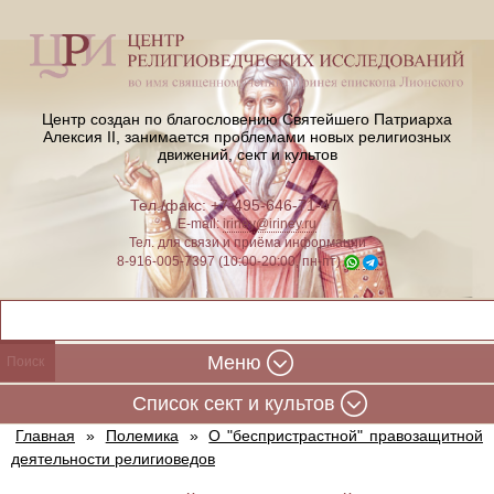
Центр создан по благословению Святейшего Патриарха
Алексия II,
занимается проблемами новых религиозных
движений, сект и культов
Тел./факс: +7-495-646-71-47
E-mail:
iriney@iriney.ru
Тел. для связи и приёма информации
8-916-005-7397 (10:00-20:00, пн-пт)
Меню
Cписок сект и культов
Главная
»
Полемика
»
О "беспристрастной" правозащитной
деятельности религиоведов