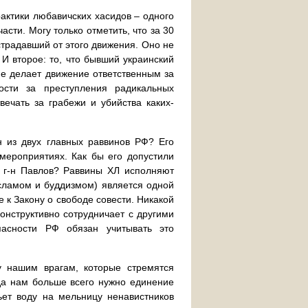
рактики любавичских хасидов – одного
сти. Могу только отметить, что за 30
традавший от этого движения. Оно не
И второе: то, что бывший украинский
не делает движение ответственным за
ости за преступления радикальных
вечать за грабежи и убийства каких-
н из двух главных раввинов РФ? Его
мероприятиях. Как бы его допустили
т г-н Павлов? Раввины ХЛ исполняют
сламом и буддизмом) является одной
к Закону о свободе совести. Никакой
онструктивно сотрудничает с другими
асности РФ обязан учитывать это
у нашим врагам, которые стремятся
гда нам больше всего нужно единение
ьет воду на мельницу ненавистников