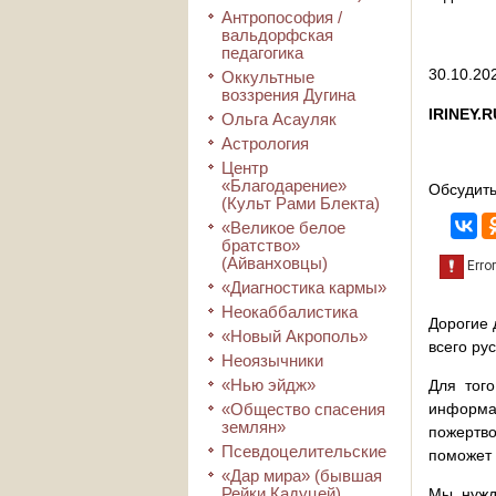
Антропософия /
вальдорфская
педагогика
30.10.202
Оккультные
воззрения Дугина
IRINEY.R
Ольга Асауляк
Астрология
Центр
«Благодарение»
Обсудить
(Культ Рами Блекта)
«Великое белое
братство»
(Айванховцы)
«Диагностика кармы»
Неокаббалистика
Дорогие 
«Новый Акрополь»
всего ру
Неоязычники
«Нью эйдж»
Для того
«Общество спасения
информа
землян»
пожертво
Псевдоцелительские
поможет 
«Дар мира» (бывшая
Рейки Кадуцей)
Мы нужд