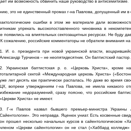
дает им возможность обвинить наше руководство в антисемитизме.
нию, это не единственный промах г-на Павлова, допущенный им в 
фактологические ошибки в этом же материале дали возможнос
итникам упрекать высокопоставленного чиновника в некомпете
же появились на влиятельных сектозащитных ресурсах. Не буду дав
 К сожалению, российские комментаторы не обратили внимания на 
1. И. о. президента при новой украинской власти, воцарившей
Александр Турчинов – не неопятидесятник. Он баптистский пастор.
2. Украинская баптистская р. о. «Церковь Христа», кроме 
тоталитарной сектой «Международная церковь Христа» («Бостонс
уже лет десять как практически распалась. Но даже во время св
ЦХ, вопреки утверждениям г-на Павлова, не имела никакого от
избежание недоразумений, сразу поясню, что российские баптис
«Церкви Христа» не имеют.
3. Г-н Павлов назвал бывшего премьер-министра Украины
Сайентологии». Это неправда. Яценюк униат. Есть косвенные свид
он прошел несколько начальных курсов в сайентологическом «Ха
членом «Церкви сайентологии» он не стал («Хаббард колледж»