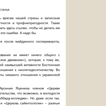
статье.
ть врагам нашей страны и записным
нтности и профнепригодности. Такие
ать здесь ссылки, чтобы не делать им
эти ошибки. А надо бы.
ся после майданного госпереворота,
названия не имеет ничего общего с
кое движение»), которая, к тому же,
оей наивысшей активности Бостонская
ношения к неопятидесятничеству. Во
ты никакого отношения к украинской
 Арсения Яценюка членом «Церкви
етельства, что возможно, в молодости
ббард-колледже». Но даже если так,
 и «Церковь сайентологии» – разные