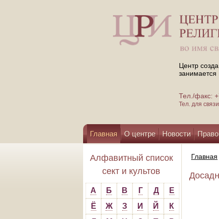
Центр созда
занимается 
Тел./факс:
Тел. для свя
Главная
О центре
Новости
Право
Помощь центру
Главная
Алфавитный список
сект и культов
Досадн
А
Б
В
Г
Д
Е
Ё
Ж
З
И
Й
К