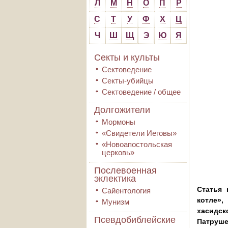
Л
М
Н
О
П
Р
С
Т
У
Ф
Х
Ц
Ч
Ш
Щ
Э
Ю
Я
Секты и культы
Сектоведение
Секты-убийцы
Сектоведение / общее
Долгожители
Мормоны
«Свидетели Иеговы»
«Новоапостольская
церковь»
Послевоенная
эклектика
Статья 
Сайентология
котле»
Мунизм
хасидск
Псевдобиблейские
Патруше