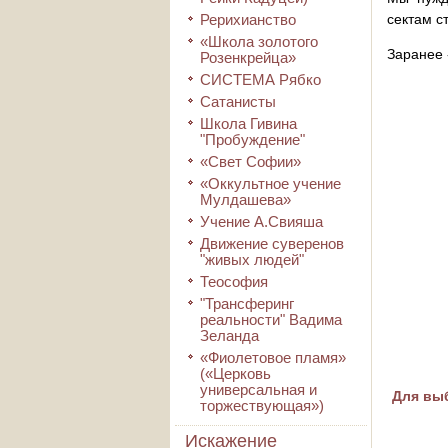
Рерихианство
сектам с
«Школа золотого
Заранее 
Розенкрейца»
СИСТЕМА Рябко
Сатанисты
Школа Гивина
"Пробуждение"
«Свет Софии»
«Оккультное учение
Мулдашева»
Учение А.Свияша
Движение суверенов
"живых людей"
Теософия
"Трансферинг
реальности" Вадима
Зеланда
«Фиолетовое пламя»
(«Церковь
универсальная и
Для выб
торжествующая»)
Искажение