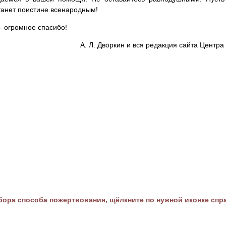
танет поистине всенародным!
- огромное спасибо!
А. Л. Дворкин и вся редакция сайта Цент
ора способа пожертвования, щёлкните по нужной иконке спр