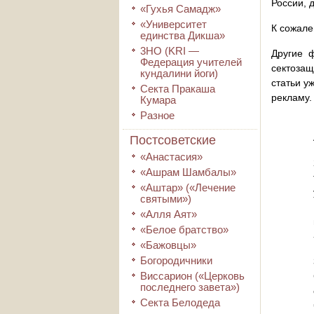
России, 
«Гухья Самадж»
«Университет
К сожале
единства Дикша»
3HO (KRI ―
Другие 
Федерация учителей
сектозащ
кундалини йоги)
статьи у
Секта Пракаша
рекламу.
Кумара
Разное
Постсоветские
«Анастасия»
«Ашрам Шамбалы»
«Аштар» («Лечение
святыми»)
«Алля Аят»
«Белое братство»
«Бажовцы»
Богородичники
Виссарион («Церковь
последнего завета»)
Секта Белодеда