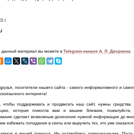
2 г.
U
 данный материал вы можете в
Telegram-канале А. Л. Дворкина
.
друзья, посетители нашего сайта - самого информативного и самог
сскоязычного интернета!
, чтобы поддерживать и продвигать наш сайт, нужны средства
цию, которая помогла вам и вашим близким, пожалуйста,
вание сделает возможным донесение нужной информации до мног
им избежать попадания в секты или выручить тех, кто уже оказался
аемся в вашей помощи. Не оставайтесь равнодушными. Пусть 