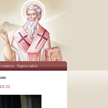
е советы
Карта сайта
лова
10.22