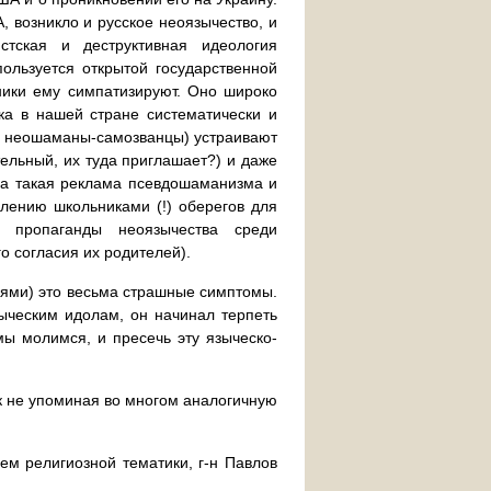
, возникло и русское неоязычество, и
стская и деструктивная идеология
ользуется открытой государственной
ники ему симпатизируют. Оно широко
ока в нашей стране систематически и
е, неошаманы-самозванцы) устраивают
тельный, их туда приглашает?) и даже
на такая реклама псевдошаманизма и
лению школьниками (!) оберегов для
 пропаганды неоязычества среди
 согласия их родителей).
деями) это весьма страшные симптомы.
ыческим идолам, он начинал терпеть
мы молимся, и пресечь эту языческо-
ак не упоминая во многом аналогичную
ем религиозной тематики, г-н Павлов