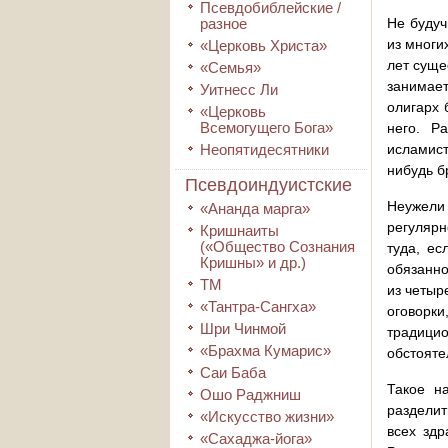
Псевдобиблейские /
разное
Не будуч
из многи
«Церковь Христа»
лет суще
«Семья»
занимает
Уитнесс Ли
олигарх 
«Церковь
Всемогущего Бога»
него. Р
Неопятидесятники
исламист
нибудь б
Псевдоиндуистские
Неужели 
«Ананда марга»
регулярн
Кришнаиты
(«Общество Сознания
туда, ес
Кришны» и др.)
обязанно
ТМ
из четыр
«Тантра-Сангха»
оговорки
Шри Чинмой
традици
«Брахма Кумарис»
обстояте
Саи Баба
Такое н
Ошо Раджниш
разделит
«Искусство жизни»
всех здр
«Сахаджа-йога»