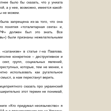
ктнее было бы сказать, что у униата
й, а у нее, возможно, имеется какой-
мы не можем.
была запрещена из-за того, что она
го понятия «тоталитарная секта» и,
 РФ» должен был это знать. Все
ковь») были признаны нежелательными
«сатанизм» в статье г-на Павлова.
вполне конкретное – деструктивное и
 сект, групп, социальных явлений,
преступных, которые, тем не менее, к
тно использовать как ругательное
 смысл, а нам перестанут верить.
ицеприятного сказать про украинский
асширительно этот термин не понимай,
книге «Кто придумал неоязычество» я
ША и о проникновении его на Украину.