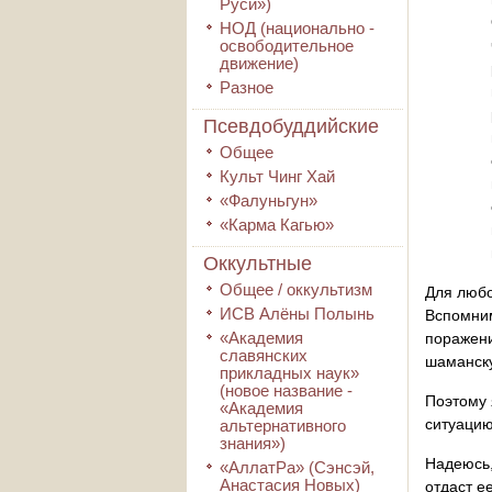
Руси»)
НОД (национально -
освободительное
движение)
Разное
Псевдобуддийские
Общее
Культ Чинг Хай
«Фалуньгун»
«Карма Кагью»
Оккультные
Общее / оккультизм
Для любо
ИСВ Алёны Полынь
Вспомним
«Академия
поражени
славянских
шаманск
прикладных наук»
(новое название -
Поэтому 
«Академия
ситуацию
альтернативного
знания»)
Надеюсь,
«АллатРа» (Сэнсэй,
Анастасия Новых)
отдаст е