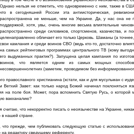
Однако нельзя не отметить, что одновременно с ним, также в США
что в сегодняшней России эта антиисторическая, ревизиони
распространена не меньше, чем на Украине. Да, у нас она не п
поддержкой, хотя, увы, очень многие весьма влиятельные чинов
распространено среди силовиков, спортсменов, казачества, и п
целенаправленно обличает его только Церковь. Шаманы (а точне
свои камлания и среди воинов СВО (ведь кто-то, достаточно влия
на самых рейтинговых программах центрального ТВ (кому выгод
его выдуманных практик?). Запущена целая кампания по изготов
воинов, что является одним из самых мощных способов
несовершеннолетних (заметим, проводимом без информированного
го православного христианина (кстати, как и для мусульман с иу
 Ветхий Завет: как только народ Божий начинал поклоняться яз
я на поле боя. Может, пора вспомнить Святую Русь, о которой 
ую вакханалию?
я считаю, что некорректно писать о неоязычестве на Украине, ник
 в нашей стране.
 что прежде, чем публиковать следующую статью с использовани
е на редактуру сведущему референту.