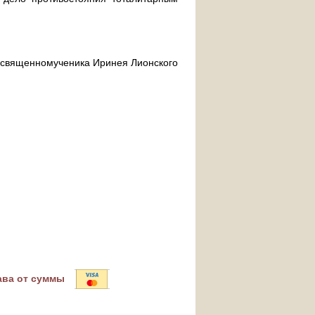
ра священномученика Иринея Лионского
ава от суммы