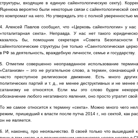
структуры, входящие в единую сайентологическую секту). Корре
Яценюка вероятно были некоторые связи с сайентологической секто
то компромат на него. Но утверждать это с полной уверенностью 
4. Алексей Павлов сообщил, что «Церковь сайентологии» у нас 
«тоталитарная секта». Неправда. У нас нет такого юридическо
казалось бы, помощник секретаря «Совета Безопасности
сайентологические структуры (не только «Саентологическая цер
в РФ за деятельность, враждебную личности, семье и государству.
5. Отметим совершенно неоправданное использование термина 
«Сатанизм» – это не ругательное слово, а термин, означающий 
часто преступное религиозное движение. Есть много других
политических партий и т. д., не менее деструктивных и не менее 
сатанизму не относятся. Если мы это слово будем некоррек
обозначение любого негативного явления, оно просто утратит свой
То же самое относится к термину «секта». Можно много чего нел
режим, пришедший к власти после путча 2014 г., но сектой, как р
он не является.
6. И, наконец, про неоязычество. В своей только что вышедшей 
пишу в том числе и о возникновении украинского неоязычества в С