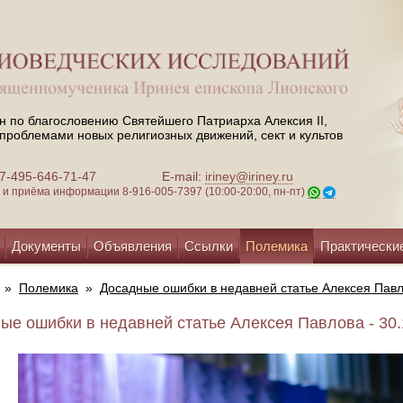
н по благословению Святейшего Патриарха Алексия II,
проблемами новых религиозных движений, сект и культов
 +7-495-646-71-47
E-mail:
iriney@iriney.ru
зи и приёма информации
8-916-005-7397 (10:00-20:00, пн-пт)
Документы
Объявления
Ссылки
Полемика
Практически
»
Полемика
»
Досадные ошибки в недавней статье Алексея Пав
ые ошибки в недавней статье Алексея Павлова - 30.