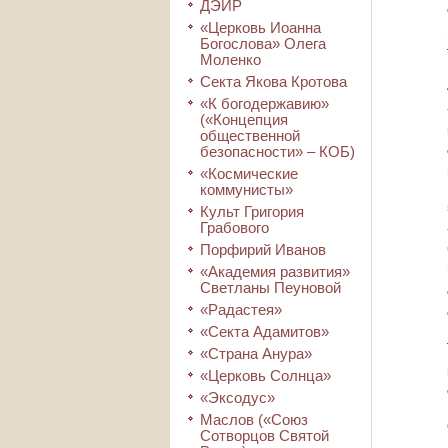
ДЭИР
«Церковь Иоанна
Богослова» Олега
Моленко
Секта Якова Кротова
«К богодержавию»
(«Концепция
общественной
безопасности» – КОБ)
«Космические
коммунисты»
Культ Григория
Грабового
Порфирий Иванов
«Академия развития»
Светланы Пеуновой
«Радастея»
«Секта Адамитов»
«Страна Анура»
«Церковь Солнца»
«Эксодус»
Маслов («Союз
Сотворцов Святой