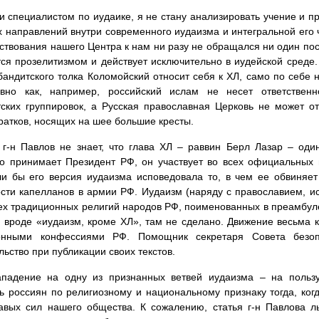
и специалистом по иудаике, я не стану анализировать учение и п
х направлений внутри современного иудаизма и интегральной его ча
ствования нашего Центра к нам ни разу не обращался ни один пос
ся прозелитизмом и действует исключительно в иудейской среде. 
бандитского толка Коломойский относит себя к ХЛ, само по себе 
авно как, например, российский ислам не несет ответственн
ских группировок, а Русская православная Церковь не может от
ратков, носящих на шее большие кресты.
г-н Павлов не знает, что глава ХЛ – раввин Берл Лазар – оди
о принимает Президент РФ, он участвует во всех официальных 
ли бы его версия иудаизма исповедовала то, в чем ее обвиняе
сти капелланов в армии РФ. Иудаизм (наряду с православием, и
ех традиционных религий народов РФ, поименованных в преамбуле 
, вроде «иудаизм, кроме ХЛ», там не сделано. Движение весьма к
онными конфессиями РФ. Помощник секретаря Совета безоп
льство при публикации своих текстов.
ападение на одну из признанных ветвей иудаизма – на польз
ь россиян по религиозному и национальному признаку тогда, ко
авых сил нашего общества. К сожалению, статья г-н Павлова л