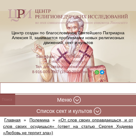
Центр создан по благословению Святейшего Патриарха
Алексия II,
занимается проблемами новых религиозных
движений, сект и культов
Тел./факс: +7-495-646-71-47
E-mail:
iriney@iriney.ru
Тел. для связи и приёма информации
8-916-005-7397 (10:00-20:00, пн-пт)
Меню
Cписок сект и культов
Главная
»
Полемика
»
«От слов своих оправдаешься, и от
слов своих осудишься» (ответ на статью Сергея Худиева
«Любовь не терпит зла»)