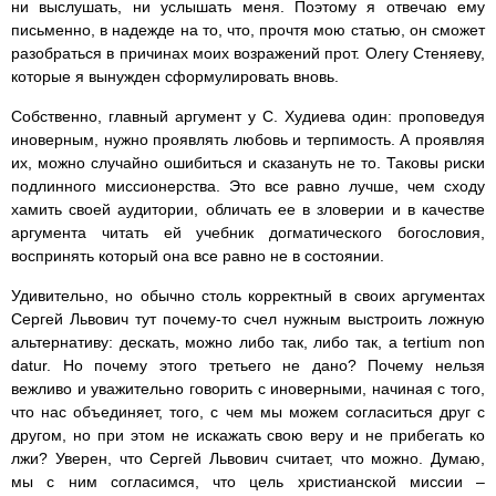
ни выслушать, ни услышать меня. Поэтому я отвечаю ему
письменно, в надежде на то, что, прочтя мою статью, он сможет
разобраться в причинах моих возражений прот. Олегу Стеняеву,
которые я вынужден сформулировать вновь.
Собственно, главный аргумент у С. Худиева один: проповедуя
иноверным, нужно проявлять любовь и терпимость. А проявляя
их, можно случайно ошибиться и сказануть не то. Таковы риски
подлинного миссионерства. Это все равно лучше, чем сходу
хамить своей аудитории, обличать ее в зловерии и в качестве
аргумента читать ей учебник догматического богословия,
воспринять который она все равно не в состоянии.
Удивительно, но обычно столь корректный в своих аргументах
Сергей Львович тут почему-то счел нужным выстроить ложную
альтернативу: дескать, можно либо так, либо так, а tertium non
datur. Но почему этого третьего не дано? Почему нельзя
вежливо и уважительно говорить с иноверными, начиная с того,
что нас объединяет, того, с чем мы можем согласиться друг с
другом, но при этом не искажать свою веру и не прибегать ко
лжи? Уверен, что Сергей Львович считает, что можно. Думаю,
мы с ним согласимся, что цель христианской миссии –