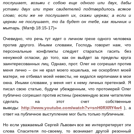
послушает, возьми с собою еще одного или двух, дабы
устами двух или трех свидетелей подтвердилось всякое
слово; если же не послушает их, скажи церкви; а если и
церкви не послушает, то да будет он тебе, как язычник и
мытарь
. (Матф.18:15-17)»
Очевидно, что речь тут идет о личном грехе одного человека
против другого. Иными словами, Господь говорит нам, что
персональные конфликты следует стараться гасить без
ненужной огласки, до того, как он выйдет за пределы круга
заинтересованных лиц. Однако, прот. Олег не согрешал против
меня лично – он не крал моего кошелька, не оскорблял моей
матери, не отбивал моей невесты, не кидался кирпичами в мои
окна. Иными словами, у меня нет к нему личных претензий. Я
писал свою статью, будучи убежденным, что протоиерей Олег
публично согрешил против истины (рекомендую всем читателям
сделать на этот счет собственные
выводы:
http://www.youtube.com/watch?v=snH0RXRY4w4
), а
ответ на публичное выступление мог быть только публичным.
Но если уважаемый Сергей Львович все же интерпретирует эти
слова Спасителя по-своему, то возникает другой резонный