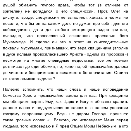
душой обмануть глупого врага, чтобы тот (в отличие от
зрителей) не догадался о его спецмиссии. Прот. Олег на
диспуте, вроде, спецмиссии не выполнял, халата и чалмы не
носил и, что бы он на самом деле не думал про себя, для его
собеседников, да и для любого смотрящего видео зрителя,
очевидно, что православный священник прославил бога
Мухаммеда. И сделал он это в ответ на снисходительные
похвалы мусульман, признавших, что вера священника (вполне
в духе ислама провозгласившего Христа «одним из пророков»)
несмотря на многие очевидные недостатки, все же кое-как
дотягивает до единобожия, но, конечно, ей чрезвычайно далеко
до чистого и беспримесного исламского богопочитания. Стоила
ли такая овчинка выделки?
Полезно вспомнить, что наши слова и наше исповедание
божества Христа чрезвычайно важны для нас. При крещении
мы обещаем верить Ему, как Царю и Богу и обязаны хранить
данное слово и недвусмысленно заявлять о нашем уповании
каждому вопрошающему. Ведь не даром Господь произнес
такие грозные слова: «…Всякого, кто исповедает Меня перед
людьми, того исповедаю и Я пред Отцем Моим Небесным; а кто