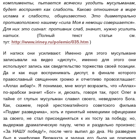
комплименты, пытается всячески угодить мусульманам,
будет воспринят как слабость. Каково отношение в мире
ислама к слабости, общеизвестно. Это диаметрально
противоположно нашему «сила Моя в немощи совершается».
Для них это сигнал: противник слаб, значит, нужно усилить
натиск.
(Полный текст статьи см.
тут:
http://www.iriney.ru/polemic/035.htm
)
И натиск они усиливают. Именно для этого мусульмане
записывали на видео «диспут», именно для этого они
используют запись как свидетельство торжества своей позиции.
Да и как еще воспринимать диспут, в финале которого
православный священник громко и отчетливо провозглашает:
«Аллах акбар!». Я понимаю, мне могут возразить, что «Аллах»
по-арабски значит «Бог» и, дескать, говоря так, прот. Олег в
тайне от глупых мусульман славил своего, неведомого Бога.
Как, скажем, герой хрестоматийного советского фильма
«Подвиг разведчика», хоть и принятый немецкими офицерами
за своего, не стал присоединяться к их тосту за победу, но,
выдержав драматическую паузу, четко и раздельно произнес:
«За НАШУ победу!», после чего выпил до дна. Но разведчик
был в униформе Вермахта и задача его была не покривив