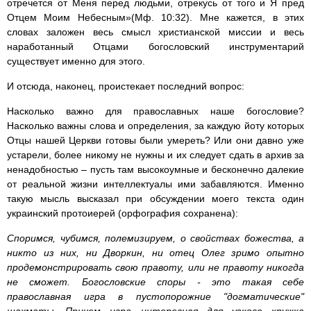
отречется от Меня перед людьми, отрекусь от того и Я пред
Отцем Моим Небесным»(Мф. 10:32). Мне кажется, в этих
словах заложен весь смысл христианской миссии и весь
наработанный Отцами богословский инструментарий
существует именно для этого.
И отсюда, наконец, проистекает последний вопрос:
Насколько важно для православных наше богословие?
Насколько важны слова и определения, за каждую йоту которых
Отцы нашей Церкви готовы были умереть? Или они давно уже
устарели, более никому не нужны и их следует сдать в архив за
ненадобностью – пусть там высокоумные и бесконечно далекие
от реальной жизни интеллектуалы ими забавляются. Именно
такую мысль высказал при обсуждении моего текста один
украинский протоиерей (орфография сохранена):
Споримся, чубимся, полемизируем, о свойствах божества, а
никто из них, ни Дворкин, ни отец Олег зримо опытно
продемонстрировать свою правоту, или не правоту никогда
не сможет. Богословские споры - это такая себе
православная игра в пустопорожние "догматические"