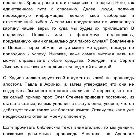
проповедь Христа распятого и воскресшего и веры в Него, как
единственного пути к спасению. Далее, люди, получив
необходимую информацию, делают свой свободный и
ответственный выбор. А если мы предоставим им искаженную
картину нашей веры, то куда мы будем их приглашать? В
подлинную Церковь или в фантомную недоцерковь,
придуманную нами специально для такого случая? Вовлечение
в Церковь через обман, иезуитскими методами, никогда не
приводило к успеху. Никакая, даже самая высокая цель не
может оправдывать любые средства. Убежден, что Сергей
Львович также как и я подпишется под этой аксиомой.
С. Худиев иллюстрирует свой аргумент ссылкой на проповедь
апостола Павла в Афинах, а затем утверждает, что она не
выдержала бы моего «строгого анализа». Интересно, что этот
же самый пример прот. Олег Стеняев приводит постоянно, из
статьи в статью, из выступления в выступление, уверяя, что он
действует точно так же как Апостол языков. Отвечу так, как я уже
неоднократно отвечал моему оппоненту.
Если прочитать библейский текст внимательно, то мы увидим,
насколько разительно проповедь Апостола на Ареопаге