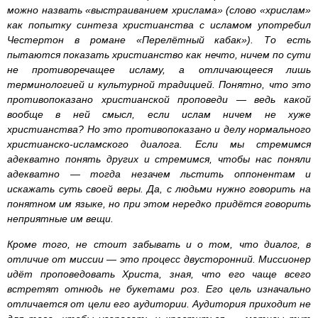
можно назвать «выстраиванием хрислама» (слово «хрислам»
как попытку синтеза христианства с исламом употребил
Честертон в романе «Перелётный кабак»). То есть
пытаются показать христианство как нечто, ничем по сути
не противоречащее исламу, а отличающееся лишь
терминологией и культурной традицией. Понятно, что это
противопоказано христианской проповеди — ведь какой
вообще в ней смысл, если ислам ничем не хуже
христианства? Но это противопоказано и делу нормального
христианско-исламского диалога. Если мы стремимся
адекватно понять других и стремимся, чтобы нас поняли
адекватно — тогда незачем льстить оппонентам и
искажать суть своей веры. Да, с людьми нужно говорить на
понятном им языке, но при этом нередко придётся говорить
неприятные им вещи.
Кроме того, не стоит забывать и о том, что диалог, в
отличие от миссии — это процесс двусторонний. Миссионер
идёт проповедовать Христа, зная, что его чаще всего
встретят отнюдь не букетами роз. Его цель изначально
отличается от цели его аудитории. Аудитория приходит не