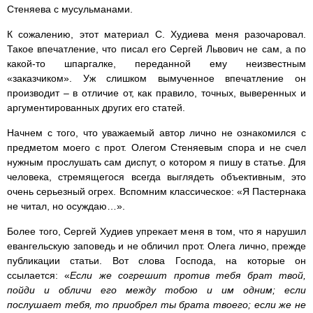
Стеняева с мусульманами.
К сожалению, этот материал С. Худиева меня разочаровал.
Такое впечатление, что писал его Сергей Львович не сам, а по
какой-то шпаргалке, переданной ему неизвестным
«заказчиком». Уж слишком вымученное впечатление он
производит – в отличие от, как правило, точных, выверенных и
аргументированных других его статей.
Начнем с того, что уважаемый автор лично не ознакомился с
предметом моего с прот. Олегом Стеняевым спора и не счел
нужным прослушать сам диспут, о котором я пишу в статье. Для
человека, стремящегося всегда выглядеть объективным, это
очень серьезный огрех. Вспомним классическое: «Я Пастернака
не читал, но осуждаю…».
Более того, Сергей Худиев упрекает меня в том, что я нарушил
евангельскую заповедь и не обличил прот. Олега лично, прежде
публикации статьи. Вот слова Господа, на которые он
ссылается: «
Если же согрешит против тебя брат твой,
пойди и обличи его между тобою и им одним; если
послушает тебя, то приобрел ты брата твоего; если же не