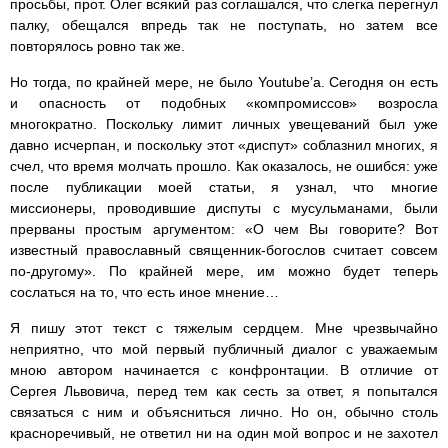
просьбы, прот. Олег всякий раз соглашался, что слегка перегнул
палку, обещался впредь так не поступать, но затем все
повторялось ровно так же.
Но тогда, по крайней мере, не было Youtube’а. Сегодня он есть
и опасность от подобных «компромиссов» возросла
многократно. Поскольку лимит личных увещеваний был уже
давно исчерпан, и поскольку этот «диспут» соблазнил многих, я
счел, что время молчать прошло. Как оказалось, не ошибся: уже
после публикации моей статьи, я узнал, что многие
миссионеры, проводившие диспуты с мусульманами, были
прерваны простым аргументом: «О чем Вы говорите? Вот
известный православный священник-богослов считает совсем
по-другому». По крайней мере, им можно будет теперь
сослаться на то, что есть иное мнение…
Я пишу этот текст с тяжелым сердцем. Мне чрезвычайно
неприятно, что мой первый публичный диалог с уважаемым
мною автором начинается с конфронтации. В отличие от
Сергея Львовича, перед тем как сесть за ответ, я попытался
связаться с ним и объясниться лично. Но он, обычно столь
красноречивый, не ответил ни на один мой вопрос и не захотел