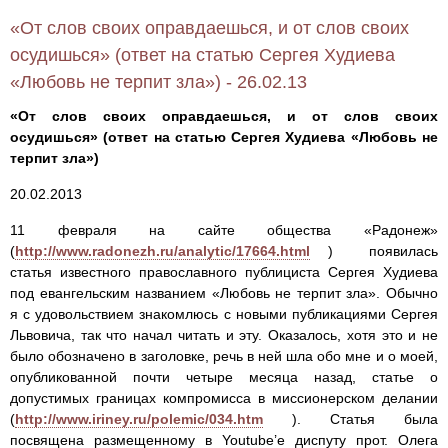
«От слов своих оправдаешься, и от слов своих
осудишься» (ответ на статью Сергея Худиева
«Любовь не терпит зла») - 26.02.13
«От слов своих оправдаешься, и от слов своих
осудишься» (ответ на статью Сергея Худиева «Любовь не
терпит зла»)
20.02.2013
11 февраля на сайте общества «Радонеж»
(
http://www.radonezh.ru/analytic/17664.html
) появилась
статья известного православного публициста Сергея Худиева
под евангельским названием «Любовь не терпит зла». Обычно
я с удовольствием знакомлюсь с новыми публикациями Сергея
Львовича, так что начал читать и эту. Оказалось, хотя это и не
было обозначено в заголовке, речь в ней шла обо мне и о моей,
опубликованной почти четыре месяца назад, статье о
допустимых границах компромисса в миссионерском делании
(
http://www.iriney.ru/polemic/034.htm
). Статья была
посвящена размещенному в Youtube’е диспуту прот. Олега