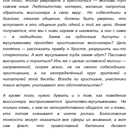
для того, чтобы уверовать и креститься — мотивы тут
совсем иные. Любопытство, интерес, желание, напротив,
обратить миссионера в свою веру... Но собеседники в
диалоге, начиная общение, должны быть уверены, что
вступают в это общение ради одной и той же цели. Иначе
получается, что мы с ними играем в шахматы, а они с нами
— в подкидного. Зачем на публичные диспуты с
мусульманами приходят христианские миссионеры? Цель
понятна — рассказать правду о Христе, разрушить чьи-то
стереотипы. А вот мусульмане туда зачем идут? Пассивно
выслушать и поучиться? Или же с целью исламской миссии —
направленной, скорее всего, не на своего собеседника-
христианина, а на неопределённый круг зрителей и
читателей этой беседы. Всегда ли христиане, участники
таких встреч, учитывают это обстоятельство?
А кроме того, нужно думать и о том, как поведение
миссионера воспринимается зрителями-мусульманами. Не
только теми, с кем он непосредственно общался, но и теми,
кто потом скачивает в инете ролики. Богословские
тонкости могут оказаться вне сферы их внимания, а вот
сам факт, что православный батюшка делает