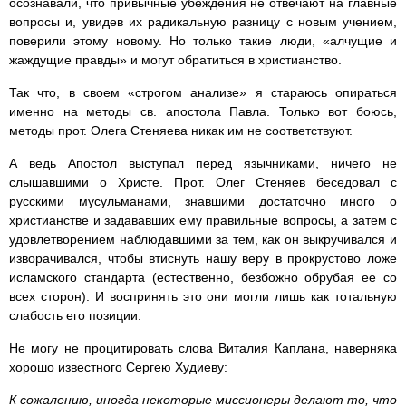
осознавали, что привычные убеждения не отвечают на главные
вопросы и, увидев их радикальную разницу с новым учением,
поверили этому новому. Но только такие люди, «алчущие и
жаждущие правды» и могут обратиться в христианство.
Так что, в своем «строгом анализе» я стараюсь опираться
именно на методы св. апостола Павла. Только вот боюсь,
методы прот. Олега Стеняева никак им не соответствуют.
А ведь Апостол выступал перед язычниками, ничего не
слышавшими о Христе. Прот. Олег Стеняев беседовал с
русскими мусульманами, знавшими достаточно много о
христианстве и задававших ему правильные вопросы, а затем с
удовлетворением наблюдавшими за тем, как он выкручивался и
изворачивался, чтобы втиснуть нашу веру в прокрустово ложе
исламского стандарта (естественно, безбожно обрубая ее со
всех сторон). И воспринять это они могли лишь как тотальную
слабость его позиции.
Не могу не процитировать слова Виталия Каплана, наверняка
хорошо известного Сергею Худиеву:
К сожалению, иногда некоторые миссионеры делают то, что