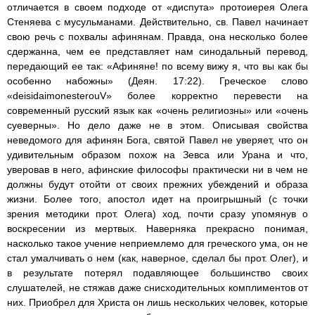
отличается в своем подходе от «диспута» протоиерея Олега
Стеняева с мусульманами. Действительно, св. Павел начинает
свою речь с похвалы афинянам. Правда, она несколько более
сдержанна, чем ее представляет нам синодальный перевод,
передающий ее так: «Афиняне! по всему вижу я, что вы как бы
особенно набожны» (Деян. 17:22). Греческое слово
«deisidaimonesterouV» более корректно перевести на
современный русский язык как «очень религиозны» или «очень
суеверны». Но дело даже не в этом. Описывая свойства
неведомого для афинян Бога, святой Павел не уверяет, что он
удивительным образом похож на Зевса или Урана и что,
уверовав в него, афинские философы практически ни в чем не
должны будут отойти от своих прежних убеждений и образа
жизни. Более того, апостол идет на проигрышный (с точки
зрения методики прот. Олега) ход, почти сразу упомянув о
воскресении из мертвых. Наверняка прекрасно понимая,
насколько такое учение неприемлемо для греческого ума, он не
стал умалчивать о нем (как, наверное, сделал бы прот. Олег), и
в результате потерял подавляющее большинство своих
слушателей, не стяжав даже снисходительных комплиментов от
них. Приобрел для Христа он лишь нескольких человек, которые