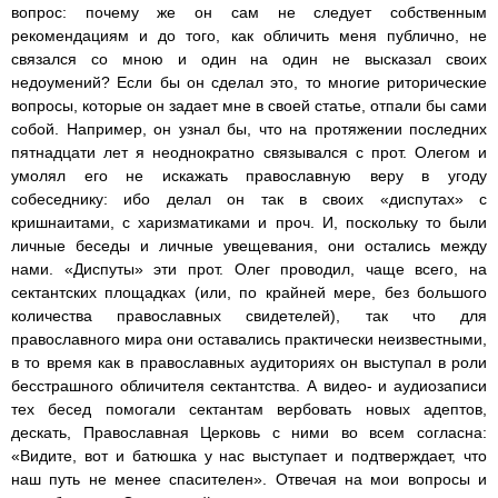
вопрос: почему же он сам не следует собственным
рекомендациям и до того, как обличить меня публично, не
связался со мною и один на один не высказал своих
недоумений? Если бы он сделал это, то многие риторические
вопросы, которые он задает мне в своей статье, отпали бы сами
собой. Например, он узнал бы, что на протяжении последних
пятнадцати лет я неоднократно связывался с прот. Олегом и
умолял его не искажать православную веру в угоду
собеседнику: ибо делал он так в своих «диспутах» с
кришнаитами, с харизматиками и проч. И, поскольку то были
личные беседы и личные увещевания, они остались между
нами. «Диспуты» эти прот. Олег проводил, чаще всего, на
сектантских площадках (или, по крайней мере, без большого
количества православных свидетелей), так что для
православного мира они оставались практически неизвестными,
в то время как в православных аудиториях он выступал в роли
бесстрашного обличителя сектантства. А видео- и аудиозаписи
тех бесед помогали сектантам вербовать новых адептов,
дескать, Православная Церковь с ними во всем согласна:
«Видите, вот и батюшка у нас выступает и подтверждает, что
наш путь не менее спасителен». Отвечая на мои вопросы и