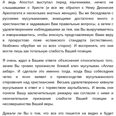
А ведь Апостол выступал перед язычниками, ничего не
слышавшими о Христе (и все же обратил к Нему Дионисия
Ареопагита и нескольких знатных женщин). Вы же беседовали с
русскими мусульманами, знающими достаточно много о
христианстве и задававших Вам правильные вопросы, а затем с
удовлетворением наблюдавшими за тем, как Вы выкручиваетесь
и изворачиваетесь, чтобы втиснуть представляемую Вами веру
в прокрустово ложе исламского стандарта (естественно,
безбожно обрубая ее со всех сторон). И воспринять это они
могли лишь как тотальную слабость Вашей позиции.
Я очень ждал в Вашем ответе объяснения относительно того,
зачем Вы громко произнесли боевой клич мусульман «Аллах
акбар». И сделали это именно тогда, когда Ваш собеседник
четко и ясно заявил о превосходстве мусульманского
откровения над христианским. Весьма удовлетворенно кивнули
мусульмане в ответ и с торжеством заулыбались. И вновь они
поняли Вашу заключительную ремарку как согласие с ними и
окончательное признание слабости Вашей позиции и
несовершенства Вашей веры.
Думали ли Вы о том, что все это пишется на видео и будет