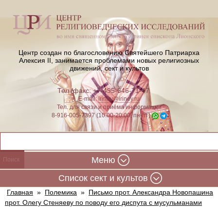
Центр создан по благословению Святейшего Патриарха
Алексия II,
занимается проблемами новых религиозных
движений, сект и культов
Тел./факс: +7-495-646-71-47
E-mail:
iriney@iriney.ru
Тел. для связи и приёма информации
8-916-005-7397 (10:00-20:00, пн-пт)
Меню
Cписок сект и культов
Главная
»
Полемика
»
Письмо прот. Александра Новопашина
прот. Олегу Стеняеву по поводу его диспута с мусульманами