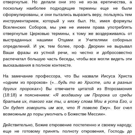
отвергнутые. Но делали они это не из-за еретичества, а
поскольку наиболее подходящие термины еще не были
сформулированы, и они пытались выразить веру, пользуясь тем
инструментарием, который у них был. Но, имея формулы
Вселенских Соборов, мы уже не имеем права употреблять
отвергнутые Церковью термины, к тому же воздерживаясь от
выстраданных нашими Отцами и Учителями соборных
определений. И уж, тем более, проф. Дворкин не вырывал
Ваши фразы из устной речи, но честно и добросовестно
распечатал большую часть беседы, чтобы все могли видеть эти
высказывания в полном контексте.
На замечание профессора, что Вы назвали Иисуса Христа
«одним из пророков» («…
будь то во Христе, или в разных
других пророках
») Вы отвечаете цитатой из Второзакония
(18:18) и пояснением: «
Я воздвигну им Пророка из среды
братьев их, такого как ты, и вложу слова Мои в уста Его, и
Он будет говорить им все, что Я повелю Ему
». Бог счел
возможным до поры умолчать о Божестве Мессии».
Действительно, Божие откровение постепенно и своему народу,
еще не готовому принять полноту откровения, Господь до