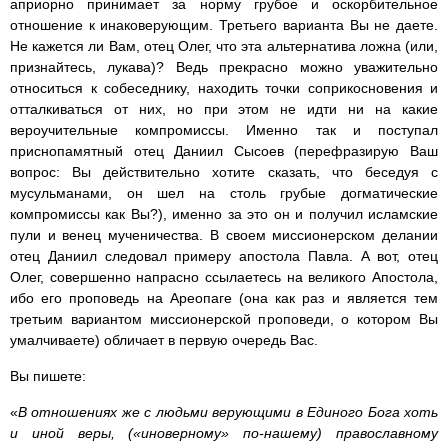
априорно принимает за норму грубое и оскорбительное
отношение к инаковерующим. Третьего варианта Вы не даете.
Не кажется ли Вам, отец Олег, что эта альтернатива ложна (или,
признайтесь, лукава)? Ведь прекрасно можно уважительно
относиться к собеседнику, находить точки соприкосновения и
отталкиваться от них, но при этом не идти ни на какие
вероучительные компромиссы. Именно так и поступал
приснопамятный отец Даниил Сысоев (перефразирую Ваш
вопрос: Вы действительно хотите сказать, что беседуя с
мусульманами, он шел на столь грубые догматические
компромиссы как Вы?), именно за это он и получил исламские
пули и венец мученичества. В своем миссионерском делании
отец Даниил следовал примеру апостола Павла. А вот, отец
Олег, совершенно напрасно ссылаетесь на великого Апостола,
ибо его проповедь на Ареопаге (она как раз и является тем
третьим вариантом миссионерской проповеди, о котором Вы
умалчиваете) обличает в первую очередь Вас.
Вы пишете:
«
В отношениях же с людьми верующими в Единого Бога хоть
и иной веры, («иноверному» по-нашему) православному