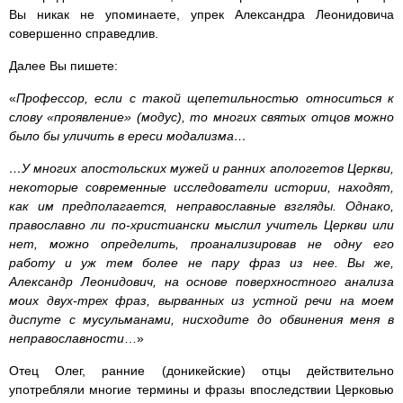
Вы никак не упоминаете, упрек Александра Леонидовича
совершенно справедлив.
Далее Вы пишете:
«
Профессор, если с такой щепетильностью относиться к
слову «проявление» (модус), то многих святых отцов можно
было бы уличить в ереси модализма…
…У многих апостольских мужей и ранних апологетов Церкви,
некоторые современные исследователи истории, находят,
как им предполагается, неправославные взгляды. Однако,
православно ли по-христиански мыслил учитель Церкви или
нет, можно определить, проанализировав не одну его
работу и уж тем более не пару фраз из нее. Вы же,
Александр Леонидович, на основе поверхностного анализа
моих двух-трех фраз, вырванных из устной речи на моем
диспуте с мусульманами, нисходите до обвинения меня в
неправославности
…»
Отец Олег, ранние (доникейские) отцы действительно
употребляли многие термины и фразы впоследствии Церковью