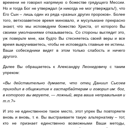
времени не говорил напрямую о божестве грядущего Мессии.
Но и тогда Бог не утверждал (и никогда не мог утверждать!), что
Его Сын – лишь один из ряда «разных других пророков». Более
того, ветхозаветное время миновало, и мусульмане прекрасно
знают, что мы исповедуем божество Христа, от которого Вы
своими умолчаниями отказываетесь. Со стороны выглядит это,
уж поверьте мне, как будто Вы стесняетесь своей веры и все
время выкручиваетесь, чтобы не исповедать главные ее истины.
Ваши собеседники видят в этом только слабость и ничего
другого.
Далее Вы обращаетесь к Александру Леонидовичу с таким
упреком:
«
Вы действительно думаете, что отец Даниил Сысоев
приходил в общежитие к гастарбайтерам и говорил им: бог,
в которого вы веруете, — ложный, вера ваша неправильная и
т.п.?
»
И это не единственное такое место, этот упрек Вы повторяете
вновь и вновь, т. е. Вы выстраиваете такую альтернативу – тот,
кто не признает единственно возможными Ваши методы,