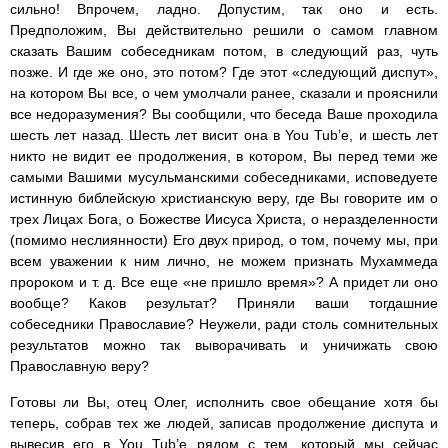
сильно! Впрочем, ладно. Допустим, так оно и есть.
Предположим, Вы действительно решили о самом главном
сказать Вашим собеседникам потом, в следующий раз, чуть
позже. И где же оно, это потом? Где этот «следующий диспут»,
на котором Вы все, о чем умолчали ранее, сказали и прояснили
все недоразумения? Вы сообщили, что беседа Ваше проходила
шесть лет назад. Шесть лет висит она в You Tub’е, и шесть лет
никто не видит ее продолжения, в котором, Вы перед теми же
самыми Вашими мусульманскими собеседниками, исповедуете
истинную библейскую христианскую веру, где Вы говорите им о
трех Лицах Бога, о Божестве Иисуса Христа, о неразделенности
(помимо неслиянности) Его двух природ, о том, почему мы, при
всем уважении к ним лично, не можем признать Мухаммеда
пророком и т. д. Все еще «не пришло время»? А придет ли оно
вообще? Каков результат? Приняли ваши тогдашние
собеседники Православие? Неужели, ради столь сомнительных
результатов можно так выворачивать и уничижать свою
Православную веру?
Готовы ли Вы, отец Олег, исполнить свое обещание хотя бы
теперь, собрав тех же людей, записав продолжение диспута и
вывесив его в You Tub’е рядом с тем, который мы сейчас