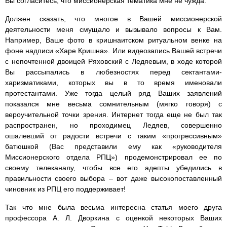
Вы согласитесь, что миссионерская тематика мне не чужда.
Должен сказать, что многое в Вашей миссионерской
деятельности меня смущало и вызывало вопросы к Вам.
Например, Ваше фото в кришнаитском ритуальном венке на
фоне надписи «Харе Кришна». Или видеозапись Вашей встречи
с непочтенной двоицей Ряховский с Ледяевым, в ходе которой
Вы рассыпались в любезностях перед сектантами-
харизматиками, которых вы в то время именовали
протестантами. Уже тогда целый ряд Ваших заявлений
показался мне весьма сомнительным (мягко говоря) с
вероучительной точки зрения. Интернет тогда еще не был так
распространен, но проходимец Ледяев, совершенно
ошалевший от радости встречи с таким «прогрессивным»
батюшкой (Вас представили ему как «руководителя
Миссионерского отдела РПЦ») продемонстрировал ее по
своему телеканалу, чтобы все его адепты убедились в
правильности своего выбора – вот даже высокопоставленный
чиновник из РПЦ его поддерживает!
Так что мне была весьма интересна статья моего друга
профессора А. Л. Дворкина с оценкой некоторых Ваших