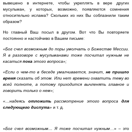
вывешено в интернете, чтобы укреплять в вере других
мусульман, у которых, возможно, появляются сомнения
относительно ислама? Скольких из них Вы соблазнили таким
образом?
Но главный Ваш посыл в другом. Вот что Вы повторяете
постоянно и настойчиво в Вашем письме:
«Бог счел возможным до поры умолчать о Божестве Мессии.
Я в разговоре с мусульманами тоже посчитал нужным не
касаться
пока
этого вопроса»;
«Если о чем-то в беседе умалчивается, значит,
не пришло
время
сказать об этом. Или нет времени охватить тему во
всей полноте, а потому приходится вычленять главное и
говорить только о нем»;
«…надеясь
отложить
рассмотрение этого вопроса
для
следующего диспута
»
и т. д.
«
Бог счел возможным… Я тоже посчитал нужным
…» – это