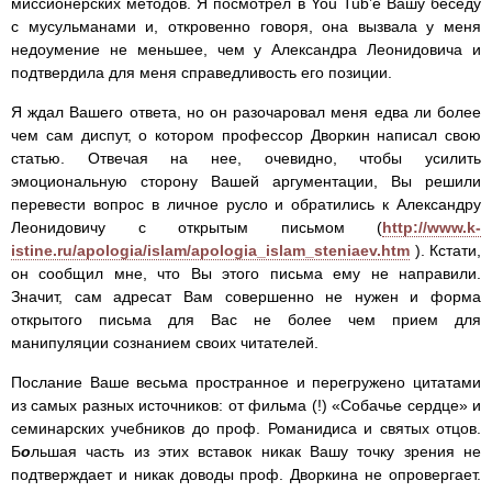
миссионерских методов. Я посмотрел в You Tub’е Вашу беседу
с мусульманами и, откровенно говоря, она вызвала у меня
недоумение не меньшее, чем у Александра Леонидовича и
подтвердила для меня справедливость его позиции.
Я ждал Вашего ответа, но он разочаровал меня едва ли более
чем сам диспут, о котором профессор Дворкин написал свою
статью. Отвечая на нее, очевидно, чтобы усилить
эмоциональную сторону Вашей аргументации, Вы решили
перевести вопрос в личное русло и обратились к Александру
Леонидовичу с открытым письмом (
http://www.k-
istine.ru/apologia/islam/apologia_islam_steniaev.htm
). Кстати,
он сообщил мне, что Вы этого письма ему не направили.
Значит, сам адресат Вам совершенно не нужен и форма
открытого письма для Вас не более чем прием для
манипуляции сознанием своих читателей.
Послание Ваше весьма пространное и перегружено цитатами
из самых разных источников: от фильма (!) «Собачье сердце» и
семинарских учебников до проф. Романидиса и святых отцов.
Б
о
льшая часть из этих вставок никак Вашу точку зрения не
подтверждает и никак доводы проф. Дворкина не опровергает.