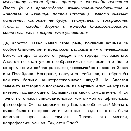
миссионеру стоит брать пример с проповеди апостола
Павла (а он проповедовал язычникам-многобожникам в
Ареопаге (в «капище, полном идолов!»). Вместо гневных
обличений, которые не будут выслушаны и восприняты,
Апостол находил формы и методы благовествования,
соотнесенные с конкретными условиями
».
Да, апостол Павел начал свою речь, похвалив афинян за
особое благочестие, и предложил рассказать им о «неведомом
Боге», алтарь Которого он увидел в их городе. Но, заметьте,
Апостол не стал уверять собравшихся язычников, что Бог, о
котором он им сейчас расскажет, чрезвычайно похож на Зевса
или Посейдона. Наверное, поведи он себя так, он обрел бы
намного больше заинтересовавшихся людей. Но Апостол
зачем-то заговорил о воскресении из мертвых и тут же утратил
интерес подавляющего большинства своих слушателей. И уж
точно не стяжал снисходительных комплиментов афинейских
философов. Эх, не спросил он у Вас как себя вести! Молчать
нужно было о воскресении из мертвых – ведь не готовы были
афиняне про это слушать! Плохая это миссия,
непрофессиональная! Так, отец Олег?