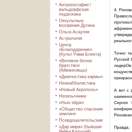
Антропософия /
вальдорфская
4. Ряхов
педагогика
Правосл
Оккультные
протоко
воззрения Дугина
африканс
Ольга Асауляк
утвержд
Астрология
реальног
Центр
«Благодарение»
Точно та
(Культ Рами Блекта)
Русской 
«Великое белое
братство»
лидерОв
(Айванховцы)
кощунст
«Диагностика кармы»
прекрасн
Неокаббалистика
«Новый Акрополь»
А вот с 
Неоязычники
наименов
«Нью эйдж»
Сергея 
«Общество спасения
конферен
землян»
Ряховски
Псевдоцелительские
«Дар мира» (бывшая
Правда, 
Рейки Кадуцей)