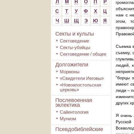
Л
М
Н
О
П
Р
громогл
объяснит
С
Т
У
Ф
Х
Ц
нам с не
Ч
Ш
Щ
Э
Ю
Я
этом, т
правоохр
Секты и культы
Правовой
Сектоведение
Съемка в
Секты-убийцы
съемку, 
Сектоведение / общее
глумливы
Долгожители
людей, к
Мормоны
неприятн
"борцы з
«Свидетели Иеговы»
имеют св
«Новоапостольская
церковь»
люди – п
изменит
Послевоенная
других х
эклектика
Сайентология
Я очень 
Мунизм
Русской
Всеволо
Псевдобиблейские