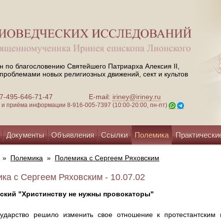
н по благословению Святейшего Патриарха Алексия II,
проблемами новых религиозных движений, сект и культов
 +7-495-646-71-47
E-mail:
iriney@iriney.ru
зи и приёма информации
8-916-005-7397 (10:00-20:00, пн-пт)
Документы
Объявления
Ссылки
Полемика
Практически
»
Полемика
»
Полемика с Сергеем Ряховским
ка с Сергеем Ряховским - 10.07.02
вский "Христинству не нужны провокаторы"
сударство решило изменить свое отношение к протестантским