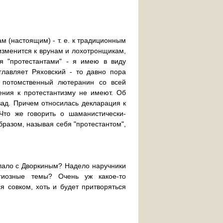
м (настоящим) - т. е. к традиционным
изменится к врунам и лохотронщикам,
я "протестантами" - я имею в виду
главляет Ряховский - то давно пора
к потомственный лютеранин со всей
ения к протестантизму не имеют. Об
зад. Причем относилась декларация к
Что же говорить о шаманистически-
бразом, называя себя "протестантом",
елало с Дворкиным? Надело наручники
гиозные темы? Очень уж какое-то
я совком, хоть и будет притворяться