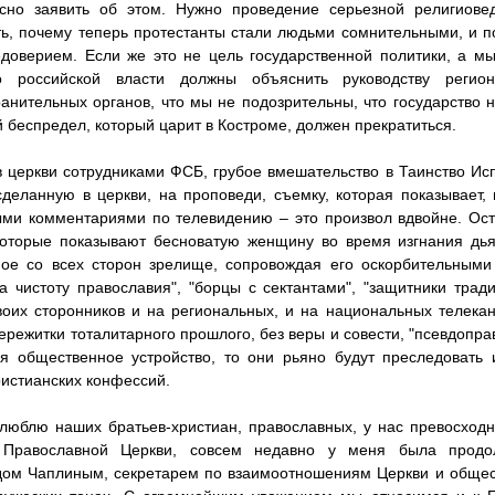
асно заявить об этом. Нужно проведение серьезной религиовед
ь, почему теперь протестанты стали людьми сомнительными, и по
доверием. Если же это не цель государственной политики, а мы
о российской власти должны объяснить руководству реги
анительных органов, что мы не подозрительны, что государство н
 беспредел, который царит в Костроме, должен прекратиться.
 церкви сотрудниками ФСБ, грубое вмешательство в Таинство Исп
сделанную в церкви, на проповеди, съемку, которая показывает,
ми комментариями по телевидению – это произвол вдвойне. Оста
оторые показывают бесноватую женщину во время изгнания дьяв
ое со всех сторон зрелище, сопровождая его оскорбительными 
а чистоту православия", "борцы с сектантами", "защитники тра
оих сторонников и на региональных, и на национальных телекан
ережитки тоталитарного прошлого, без веры и совести, "псевдоправ
ся общественное устройство, то они рьяно будут преследовать
ристианских конфессий.
люблю наших братьев-христиан, православных, у нас превосход
 Православной Церкви, совсем недавно у меня была продо
дом Чаплиным, секретарем по взаимоотношениям Церкви и общес