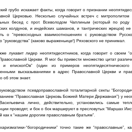
ский грубо искажает факты, когда говорит о признании неопятиде
авной Церковью. Несколько случайных встреч с митрополитом
льных бесед с прот. Всеволодом Чаплиным (который по роду
ких колдунов, и индейских шаманов, и тантрических жрецов) не
ать о “превосходных взаимоотношениях с руководством Русск
о “руководства” (каково выраженьице!) Ряховского не принимал.
кже лукавит лидер неопятидесятников, когда говорит о своем 
Православной Церкви. Я мог бы привести множество цитат различ
 и епископОв” (один из примеров неопятидесятнического
венными высказываниями в адрес Православной Церкви и прав
о об этом знает.
руководством псевдоправославной тоталитарной секты “Богород
анием “Православная Церковь Божией Матери Державная”) у неоп
Васильевича лично, действительно, установились самые те
ции проводят, и бок о бок маршируют в пресловутых “Маршах Иису
й как к “нашим дорогим православным братьям”.
харизматики-“богородичники” точно такие же “православные”, к