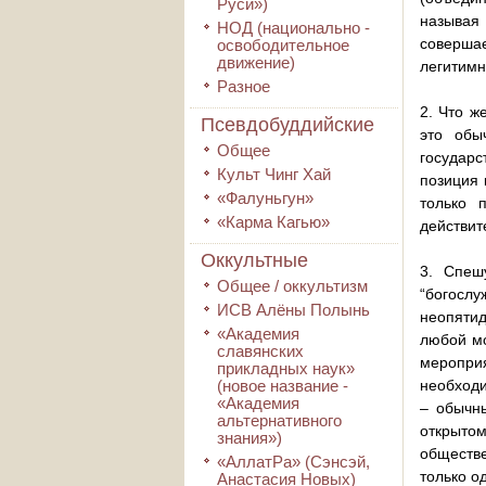
Руси»)
называя 
НОД (национально -
соверша
освободительное
движение)
легитимн
Разное
2. Что ж
Псевдобуддийские
это обы
Общее
государс
Культ Чинг Хай
позиция 
«Фалуньгун»
только 
«Карма Кагью»
действит
Оккультные
3. Спеш
Общее / оккультизм
“богосл
ИСВ Алёны Полынь
неопятид
«Академия
любой мо
славянских
мероприя
прикладных наук»
(новое название -
необходи
«Академия
– обычны
альтернативного
открыто
знания»)
обществе
«АллатРа» (Сэнсэй,
только о
Анастасия Новых)