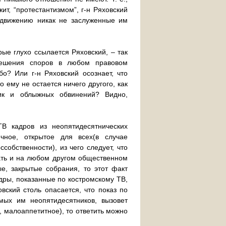
т, “протестантизмом”, г-н Ряховский
 движению никак не заслуженные им
рые глухо ссылается Ряховский, – так
зрешения споров в любом правовом
бо? Или г-н Ряховский осознает, что
 ему не остается ничего другого, как
рик и облыжных обвинений? Видно,
ТВ кадров из неопятидесятнических
чное, открытое для всех(в случае
обственности), из чего следует, что
ать и на любом другом общественном
е, закрытые собрания, то этот факт
адры, показанные по костромскому ТВ,
вский столь опасается, что показ по
мых им неопятидесятников, вызовет
 малоаппетитное), то ответить можно