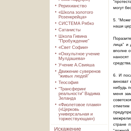
“протест
Рерихианство
могут бе
«Школа золотого
Розенкрейца»
5. “Може
СИСТЕМА Рябко
наши цер
Сатанисты
Школа Гивина
Поразит
"Пробуждение"
лица” и 
«Свет Софии»
вполне о
«Оккультное учение
наносят 
Мулдашева»
средства
Учение А.Свияша
Движение суверенов
6. И пос
"живых людей"
виноват 
Теософия
нибудь п
"Трансферинг
реальности" Вадима
меня зам
Зеланда
советско
«Фиолетовое пламя»
отметим
(«Церковь
предупр
универсальная и
межрелиг
торжествующая»)
стране п
Искажение
“ложной 