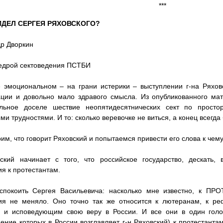
***
ИДЕЛ СЕРГЕЯ РЯХОВСКОГО?
р Дворкин
едрой сектоведения ПСТБИ
 эмоциональном – на грани истерики – выступлении г-на Ряхов
ии и довольно мало здравого смысла. Из опубликованного мат
льное доселе шествие неопятидесятнических сект по просто
ми трудностями. И то: сколько веревочке не виться, а конец всегда 
им, что говорит Ряховский и попытаемся привести его слова к чему
ский начинает с того, что российское государство, дескать,
я к протестантам.
спокоить Сергея Васильевича: насколько мне известно, к ПР
ия не меняло. Оно точно так же относится к лютеранам, к ре
 и исповедующим свою веру в России. И все они в один голос
ение которых в России возглавляет г-н Ряховский) к протестантам