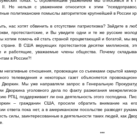
ружеских тонах. С огромнейшим уважением мы относимся и к П
 II. Но нельзя с уважением относится к этим "псевдоправос
ные политиканские помыслы авторитетом крупнейшей в России хр
ть, нас хотят обвинить в отсутствии патриотизма? Зайдите в лю
ркви, протестантские, и Вы увидите одни и те же русские мол
мы хотим помочь ей стать страной процветающей и богатой, мы в
 стране. В США верующих протестантов десятки миллионов, эт
е и работящие, уважаемые члены общества. Почему складыва
нтам в России?!
м негативные отношения, провокации со съемками скрытой камеро
ного телевидения и некоторых газет объясняется провокацион
н Дворкин. Мы уже направляли запрос в Генеральную Прокурату
и Дворкина уголовного дела по факту разжигания межрелигиоз
ию РПЦ, поддерживает ли она деятельность этого господина. Пис
оркин – гражданин США, просили обратить внимание на его
ии ответа пока нет, а в американском посольстве разводят руками 
есть силы, заинтересованные в деятельности таких людей, как Двор
е.
***