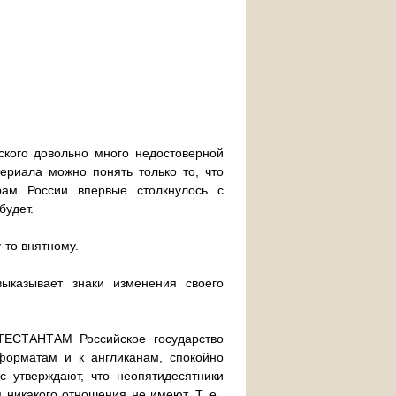
ского довольно много недостоверной
ериала можно понять только то, что
рам России впервые столкнулось с
будет.
-то внятному.
 выказывает знаки изменения своего
ОТЕСТАНТАМ Российское государство
форматам и к англиканам, спокойно
 утверждают, что неопятидесятники
 никакого отношения не имеют. Т. е.,