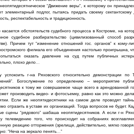
неопятидесятническое “Движение веры”, к которому он принадлежи
ет элементарный подлог, пытаясь придать своему сектантскому
ость, респектабельность и традиционность.
е касается обстоятельств судебного процесса в Костроме, на кото
чное судебное разбирательство (цивилизованный способ ра
тве). Причем тут “изменение отношений гос. органов” к кому-ли
костромского филиала его объединения настолько проигрышна, что
попытаться оказать давление на суд путем публичных исте
ельно, плохо дело…
у успокоить г-на Ряховского относительно демонстрации по 
ужений”. Богослужение по определению – мероприятие публи
есятников к тому же совершаемое чаще всего в арендованной госс
жет производить видео- и фотосъемку, равно как это можно дел
тии. Если же неопятидесятники на самом деле проводят тайны
мо отразить в уставе их организаций. Тогда вопросов не будет. К
е сцены “рядового” шабаша неопятидесятников. А если г-н Ряхо
му телевидению того, что происходит на собраниях возглавляе
нную реакцию отторжения (зрелище, действительно, мягко говоря,
дно: “Неча на зеркало пенять…”