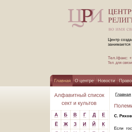
Центр созда
занимается 
Тел./факс:
Тел. для свя
Главная
О центре
Новости
Право
Помощь центру
Главная
Алфавитный список
сект и культов
Полеми
А
Б
В
Г
Д
Е
С. Ряхо
Ё
Ж
З
И
Й
К
Если го