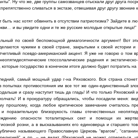
анты”. Ну что же, две группы самозванцев отыскали друг друга пос
спрепятственно сливаться в экстазе, отвешивая друг другу звонкие
т быть нас хотят обвинить в отсутствии патриотизма? Зайдите в л
кви… и вы увидите одни и те же русские молодые открытые лица!”
ельный по своей беспомощной демагогичности аргумент! Вот эт
делаются чужими в своей стране, закрытыми к своей истории и 
тчетливый псевдо-американский акцент. Я уже не говорю о том в
неопятидесятнические глоссолалические радения и экстатическо
, которые государство в конечном итоге должно будет потратить н
ледний, самый мощный удар г-на Ряховского. Вся страна стонет
в попытках противостояния им все тот же один-единственный злов
одальше и сразу наступит тишь да гладь! И что только Ряховский 
олчать! И в прокуратуру обращались, чтобы посадили меня: вид
му прошлому, когда любое критическое замечание считалось пр
 и поразительную близорукость главы отечественных неопятид
еждению опасности тоталитарных сект и помощи их жертв
иозной розни, а в высказываниях его единоверца и старшего то
ублично называющего Православную Церковь “врагом”, “сатанинс
религией” и пр. – не видит (Ряховский не может отпереться, ч