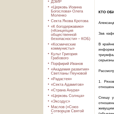
ДЭИР
«Церковь Иоанна
Богослова» Олега
КТО ОБ
Моленко
Секта Якова Кротова
Александ
«К богодержавию»
(«Концепция
Зав. каф
общественной
безопасности» – КОБ)
«Космические
В крайне
коммунисты»
информац
Культ Григория
триумфа
Грабового
серьезны
Порфирий Иванов
«Академия развития»
Рассмотр
Светланы Пеуновой
«Радастея»
1. Ряхов
«Секта Адамитов»
отношени
«Страна Анура»
«Церковь Солнца»
Спешу у
«Эксодус»
отношен
Маслов («Союз
живущим
Сотворцов Святой
(объедин