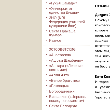
«Гухья Самадж»
Отзывы 
«Университет
единства Дикша»
Дидрих
3HO (KRI ―
Почему Р
Федерация учителей
конфесси
кундалини йоги)
которые
Секта Пракаша
Кумара
представ
Разное
защищат
ответств
Постсоветские
этом мы,
«Анастасия»
тем пят
«Ашрам Шамбалы»
оккультн
«Аштар» («Лечение
он бесст
святыми»)
«Алля Аят»
Катя Ко
«Белое братство»
Интересн
«Бажовцы»
и увезл
Богородичники
бессмысл
Виссарион («Церковь
"протест
последнего завета»)
Секта Белодеда