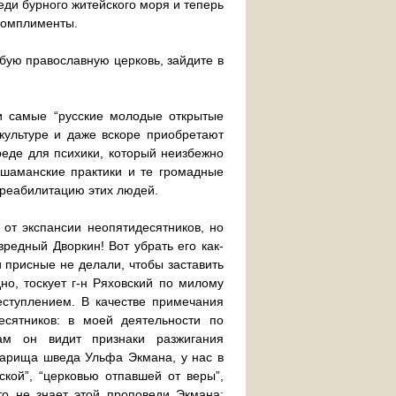
реди бурного житейского моря и теперь
 комплименты.
юбую православную церковь, зайдите в
и самые “русские молодые открытые
культуре и даже вскоре приобретают
реде для психики, который неизбежно
-шаманские практики и те громадные
а реабилитацию этих людей.
 от экспансии неопятидесятников, но
редный Дворкин! Вот убрать его как-
и присные не делали, чтобы заставить
но, тоскует г-н Ряховский по милому
еступлением. В качестве примечания
есятников: в моей деятельности по
ам он видит признаки разжигания
варища шведа Ульфа Экмана, у нас в
кой”, “церковью отпавшей от веры”,
то не знает этой проповеди Экмана: