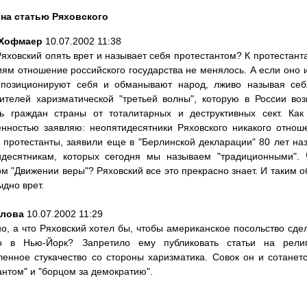
на статью Ряховского
 Хофмаер
10.07.2002 11:38
яховский опять врет и называет себя протестантом? К протестанта
ям отношение российского государства не менялось. А если оно 
 позиционируют себя и обманывают народ, лживо называя себ
ителей харизматической "третьей волны", которую в России воз
ь граждан страны от тоталитарных и деструктивных сект. Ка
енностью заявляю: неопятидесятники Ряховского никакого отнош
 протестанты, заявили еще в "Берлинской декларации" 80 лет на
идесятникам, которых сегодня мы называем "традиционными". 
ом "Движении веры"? Ряховский все это прекрасно знает. И таким о
ыдно врет.
злова
10.07.2002 11:29
о, а что Ряховский хотел бы, чтобы американское посольство сд
о в Нью-Йорк? Запретило ему публиковать статьи на рели
енное стукачество со стороны харизматика. Совок он и сотанетс
антом" и "борцом за демократию".