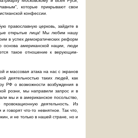
атриарху Московскому и Всея Руси,
лавным", которые прикрывают свои
истианской конфессии.
бую православную церковь, зайдите в
одые открытые лица! Мы любим нашу
ерим в успех демократических реформ
о основа американской нации, люди
ется такое отношение к верующим-
й и массовая атака на нас с экранов
ной деятельностью таких людей, как
ру РФ о возможности возбуждения в
ной розни, мы направили запрос и в
али мы и в американское посольство,
 провокационную деятельность. Из
и говорят что-то невнятное. Так что,
кин, и не только в нашей стране, но и