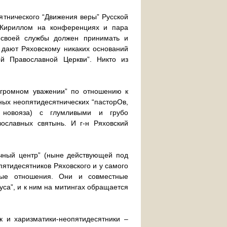
сятнического “Движения веры” Русской
 Кириллом на конференциях и пара
 своей службы должен принимать и
 дают Ряховскому никаких оснований
ой Православной Церкви”. Никто из
“огромном уважении” по отношению к
ных неопятидесятнических “пасторОв,
 новояза) с глумливыми и грубо
ославных святынь. И г-н Ряховский
ичный центр” (ныне действующей под
ятидесятников Ряховского и у самого
плые отношения. Они и совместные
са”, и к ним на митингах обращается
ак и харизматики-неопятидесятники –