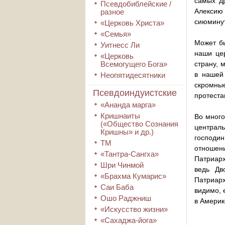
самых д
Псевдобиблейские /
Алексию
разное
сиюминут
«Церковь Христа»
«Семья»
Может бы
Уитнесс Ли
наши це
«Церковь
Всемогущего Бога»
страну, 
в нашей
Неопятидесятники
скромны
Псевдоиндуистские
протеста
«Ананда марга»
Кришнаиты
Во много
(«Общество Сознания
централь
Кришны» и др.)
господи
ТМ
отношени
«Тантра-Сангха»
Патриарх
Шри Чинмой
ведь Дв
«Брахма Кумарис»
Патриарх
Саи Баба
видимо, 
Ошо Раджниш
в Америк
«Искусство жизни»
«Сахаджа-йога»