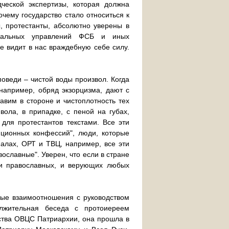
ческой экспертизы, которая должна
чему государство стало относиться к
, протестанты, абсолютно уверены в
ональных управлений ФСБ и иных
е видит в нас враждебную себе силу.
оведи – чистой воды произвол. Когда
 например, обряд экзорцизма, дают с
вим в стороне и чистоплотность тех
ола, в припадке, с пеной на губах,
для протестантов текстами. Все эти
диционных конфессий", люди, которые
алах, ОРТ и ТВЦ, например, все эти
ославные". Уверен, что если в стране
 и православных, и верующих любых
ные взаимоотношения с руководством
лжительная беседа с протоиереем
тва ОВЦС Патриархии, она прошла в