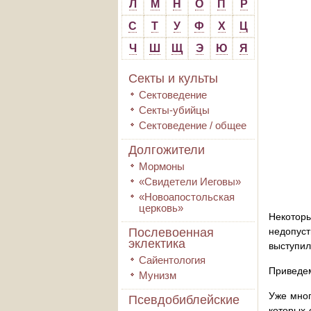
Л
М
Н
О
П
Р
С
Т
У
Ф
Х
Ц
Ч
Ш
Щ
Э
Ю
Я
Секты и культы
Сектоведение
Секты-убийцы
Сектоведение / общее
Долгожители
Мормоны
«Свидетели Иеговы»
«Новоапостольская
церковь»
Некоторы
Послевоенная
недопуст
эклектика
выступил
Сайентология
Приведем
Мунизм
Уже мног
Псевдобиблейские
которых 