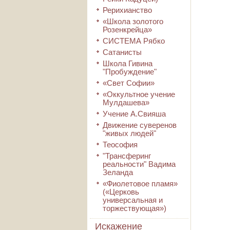
Рерихианство
«Школа золотого
Розенкрейца»
СИСТЕМА Рябко
Сатанисты
Школа Гивина
"Пробуждение"
«Свет Софии»
«Оккультное учение
Мулдашева»
Учение А.Свияша
Движение суверенов
"живых людей"
Теософия
"Трансферинг
реальности" Вадима
Зеланда
«Фиолетовое пламя»
(«Церковь
универсальная и
торжествующая»)
Искажение