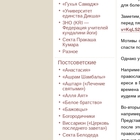
«Гухья Самадж»
для боле
«Университет
единства Дикша»
Заметим,
3HO (KRI ―
перед пя
Федерация учителей
v=KqLS2
кундалини йоги)
Секта Пракаша
Мотивы о
Кумара
спасти п
Разное
Однако у
Постсоветские
«Анастасия»
Наприме
правосла
«Ашрам Шамбалы»
ереси в 
«Аштар» («Лечение
святыми»)
времена
«Алля Аят»
иудеям 
«Белое братство»
Во-вторы
«Бажовцы»
наприме
Богородичники
Представ
Виссарион («Церковь
после эт
последнего завета»)
правосла
Секта Белодеда