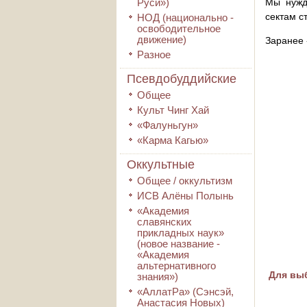
Руси»)
Мы нужд
сектам с
НОД (национально -
освободительное
движение)
Заранее 
Разное
Псевдобуддийские
Общее
Культ Чинг Хай
«Фалуньгун»
«Карма Кагью»
Оккультные
Общее / оккультизм
ИСВ Алёны Полынь
«Академия
славянских
прикладных наук»
(новое название -
«Академия
альтернативного
Для выб
знания»)
«АллатРа» (Сэнсэй,
Анастасия Новых)