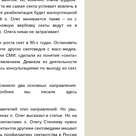
 та же самая секта успевает вовлечь в
кая реабилитация будет малоуспешной
й о. Олег занимается также – он с
новную вербовку секты ведут не в
. Олега никак не затрагивает.
 роста сект в 90-х годах. Остановить
оте других сектоведов с масс-медиа:
вии СМИ, сделали из понятия «секта»
явлением. Девизом их деятельности
сь консультациями по выходу из сект,
озникло два основных направления:
(подробнее мы писали здесь
вителей этих направлений. Но увы,
нах о. Олег высказал в статье. Но на
ектантами о. Олегу Стеняеву нужно
сектантов другими сектоведами мешает
чь профилактику сектантства в России