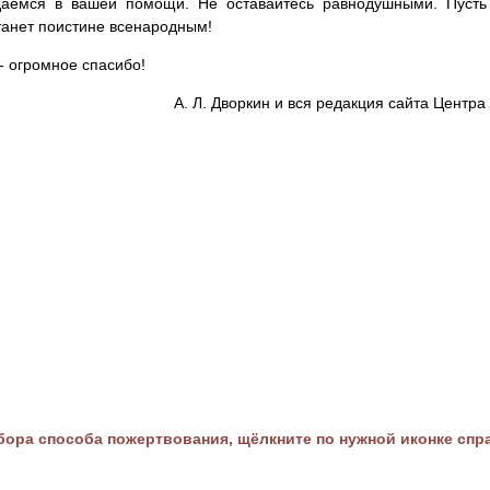
аемся в вашей помощи. Не оставайтесь равнодушными. Пусть 
танет поистине всенародным!
- огромное спасибо!
А. Л. Дворкин и вся редакция сайта Цент
ора способа пожертвования, щёлкните по нужной иконке спр