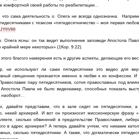
е комфортной своей работы по реабилитации…
 что сама деятельность о. Олега не всегда однозначна. Наприм
тидесятниками с тезисом «пятидесятничество – моя первая любо
JY0V88
. Олега ясны: он так видит выполнение заповеди Апостола Павл
о крайней мере некоторых» (1Кор. 9:22).
 этого благого намерения есть и другие аспекты, делающие его ве
р, не используют ли сами пятидесятники это видео для ве
вный священник признается именно в любви к их конфессии. И м
Православие пару пятидесятников, сотня православных под влиян
 Апостола Павла не было видеокамер, способных показать выст
и наоборот…
х, давайте представим, что в зале сидят не пятидесятники, а
р, некий архиерей. И вот он произносит миссионерскую фразу 
ляете, сколько обвинений в предательстве Православия, либе
ого в адрес архиерея? А теперь давайте учтем, что никакие като
вных, сколько пятидесятники. А также, что догматически пятиде