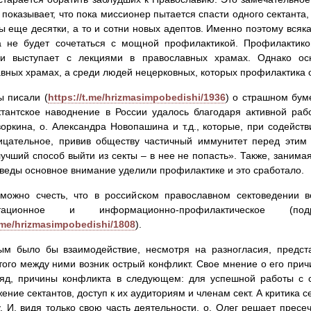
 показывает, что пока миссионер пытается спасти одного сектанта,
ы еще десятки, а то и сотни новых адептов. Именно поэтому вся
а не будет сочетаться с мощной профилактикой. Профилактико
ми выступает с лекциями в православных храмах. Однако ос
вных храмах, а среди людей нецерковных, которых профилактика о
 писали (
https://t.me/hrizmasimpobedishi/1936
) о страшном буме
ктантское наводнение в России удалось благодаря активной раб
оркина, о. Александра Новопашина и т.д., которые, при содейст
ицательное, привив обществу частичный иммунитет перед этим 
лучший способ выйти из секты – в нее не попасть». Также, занимая
оведы основное внимание уделили профилактике и это сработало.
 можно счесть, что в российском православном сектоведении в
итационное и информационно-профилактическое 
t.me/hrizmasimpobedishi/1808
).
ым было бы взаимодействие, несмотря на разногласия, предста
того между ними возник острый конфликт. Свое мнение о его причи
ляд, причины конфликта в следующем: для успешной работы с с
ение сектантов, доступ к их аудиториям и членам сект. А критика 
. И, видя только свою часть деятельности, о. Олег решает пресе