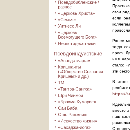
Псевдобиблейские /
Практика
разное
свои ряд
«Церковь Христа»
если он
«Семья»
коллега
Уитнесс Ли
правосла
«Церковь
Всемогущего Бога»
Ранее мы
Неопятидесятники
тогда се
проф. Дв
Псевдоиндуистские
имя нар
«Ананда марга»
стало: «
Кришнаиты
эти сект
(«Общество Сознания
Кришны» и др.)
В итоге
ТМ
реабил
«Тантра-Сангха»
https://
Шри Чинмой
«Брахма Кумарис»
Идеальн
Саи Баба
вместо э
Ошо Раджниш
наш взг
«Искусство жизни»
располож
«Сахаджа-йога»
Стеняеву