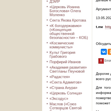
дальше 
ДЭИР
«Церковь Иоанна
Аргумент
Богослова» Олега
Моленко
13.05.202
Секта Якова Кротова
«К богодержавию»
t.me
htt
(«Концепция
общественной
безопасности» – КОБ)
«Космические
Обсудить
коммунисты»
Культ Григория
Грабового
Порфирий Иванов
«Академия развития»
Светланы Пеуновой
Дорогие 
«Радастея»
всего ру
«Секта Адамитов»
«Страна Анура»
Для того
информа
«Церковь Солнца»
пожертво
«Эксодус»
поможет 
Маслов («Союз
Сотворцов Святой