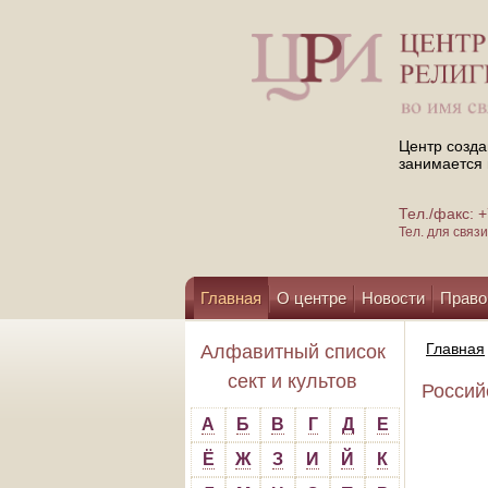
Центр созда
занимается 
Тел./факс:
Тел. для свя
Главная
О центре
Новости
Право
Помощь центру
Главная
Алфавитный список
сект и культов
Россий
А
Б
В
Г
Д
Е
Ё
Ж
З
И
Й
К