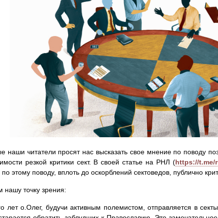
е наши читатели просят нас высказать свое мнение по поводу по
имости резкой критики сект. В своей статье на РНЛ (
https://t.me/
 по этому поводу, вплоть до оскорблений сектоведов, публично кр
 нашу точку зрения:
о лет о.Олег, будучи активным полемистом, отправляется в сект
старается обратить заблудших к Православию. Это замечательное 