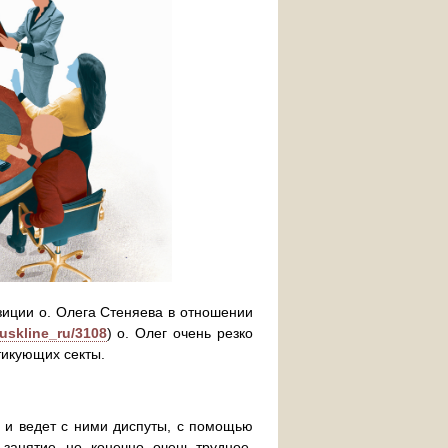
зиции о. Олега Стеняева в отношении
ruskline_ru/3108
) о. Олег очень резко
итикующих секты.
ы и ведет с ними диспуты, с помощью
занятие, но, конечно, очень трудное.