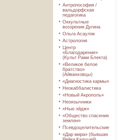
Антропософия /
вальдорфская
педагогика
Оккультные
воззрения Дугина
Ольга Асауляк
Астрология
Центр
«Благодарение»
(Культ Рами Блекта)
«Великое белое
братство»
(Айванховцы)
«Диагностика кармы»
Неокаббалистика
«Новый Акрополь»
Неоязычники
«Нью эйдж»
«Общество спасения
землян»
Псевдоцелительские
«Дар мира» (бывшая
Рейки Кадуцей)