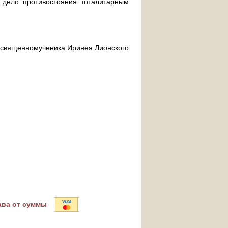
дело противостояния тоталитарным
ра священномученика Иринея Лионского
ава от суммы