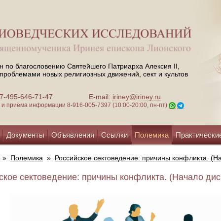
н по благословению Святейшего Патриарха Алексия II,
проблемами новых религиозных движений, сект и культов
 +7-495-646-71-47
E-mail:
iriney@iriney.ru
зи и приёма информации
8-916-005-7397 (10:00-20:00, пн-пт)
Документы
Объявления
Ссылки
Полемика
Практически
»
Полемика
»
Российское сектоведение: причины конфликта. (Н
ское сектоведение: причины конфликта. (Начало диск