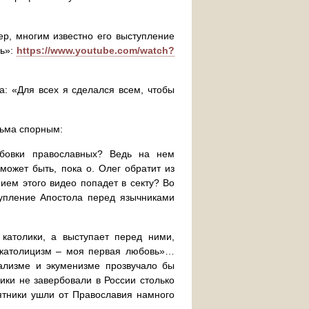
ер, многим известно его выступление
вь»:
https://www.youtube.com/watch?
а: «Для всех я сделался всем, чтобы
сьма спорным:
рбовки православных? Ведь на нем
ожет быть, пока о. Олег обратит из
ием этого видео попадет в секту? Во
упление Апостола перед язычниками
 католики, а выступает перед ними,
«католицизм – моя первая любовь»…
рализме и экуменизме прозвучало бы
лики не завербовали в России столько
сятники ушли от Православия намного