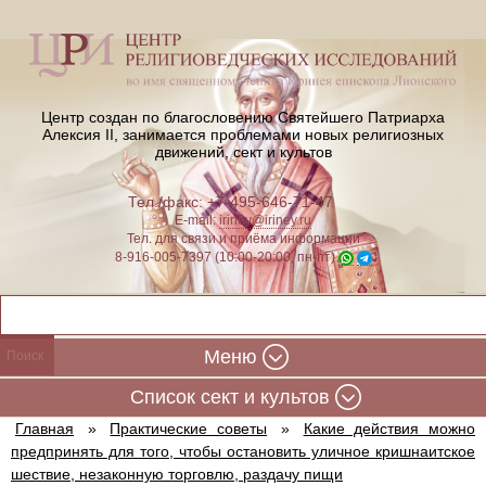
Центр создан по благословению Святейшего Патриарха
Алексия II,
занимается проблемами новых религиозных
движений, сект и культов
Тел./факс: +7-495-646-71-47
E-mail:
iriney@iriney.ru
Тел. для связи и приёма информации
8-916-005-7397 (10:00-20:00, пн-пт)
Меню
Cписок сект и культов
Главная
»
Практические советы
»
Какие действия можно
предпринять для того, чтобы остановить уличное кришнаитское
шествие, незаконную торговлю, раздачу пищи