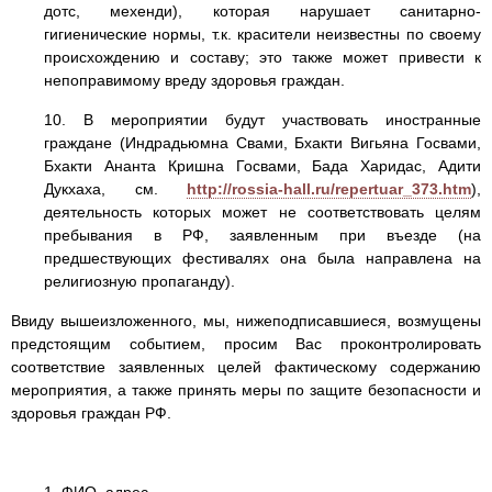
дотс, мехенди), которая нарушает санитарно-
гигиенические нормы, т.к. красители неизвестны по своему
происхождению и составу; это также может привести к
непоправимому вреду здоровья граждан.
10. В мероприятии будут участвовать иностранные
граждане (Индрадьюмна Свами, Бхакти Вигьяна Госвами,
Бхакти Ананта Кришна Госвами, Бада Харидас, Адити
Дукхаха, см.
http://rossia-hall.ru/repertuar_373.htm
),
деятельность которых может не соответствовать целям
пребывания в РФ, заявленным при въезде (на
предшествующих фестивалях она была направлена на
религиозную пропаганду).
Ввиду вышеизложенного, мы, нижеподписавшиеся, возмущены
предстоящим событием, просим Вас проконтролировать
соответствие заявленных целей фактическому содержанию
мероприятия, а также принять меры по защите безопасности и
здоровья граждан РФ.