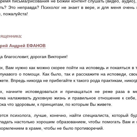
время письма/рисования не Божий контент слушать (видео, аудио),
ть? Это неправда? Психолог не знает в вере, и для меня очень
, пожалуйста!
вященника:
ерей Андрей ЕФАНОВ
да благословит, дорогая Виктория!
х, Вам нужно как можно скорее пойти на исповедь и покаяться в т
лукавого о помощи. Как было, так и расскажите на исповеди, сво
ажете. Впредь никогда не прибегайте к такого рода практикам, никогд
ых, начните исповедоваться и причащаться не реже раза в м
ка налаживать духовную жизнь и правильное отношение к себе,
ока что здоровым, к принципам, по которым Вы живете.
ется психолога, лучше, конечно, найти специалиста, который бу
ладать настолько хорошим образованием, чтобы помогать Вам и 
ормлением в храме, чтобы не было противоречий.