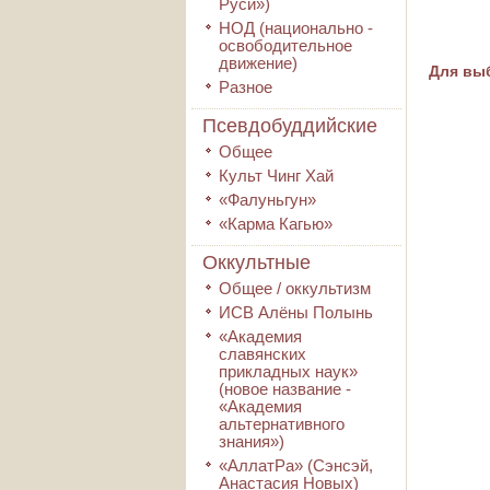
Руси»)
НОД (национально -
освободительное
движение)
Для выб
Разное
Псевдобуддийские
Общее
Культ Чинг Хай
«Фалуньгун»
«Карма Кагью»
Оккультные
Общее / оккультизм
ИСВ Алёны Полынь
«Академия
славянских
прикладных наук»
(новое название -
«Академия
альтернативного
знания»)
«АллатРа» (Сэнсэй,
Анастасия Новых)