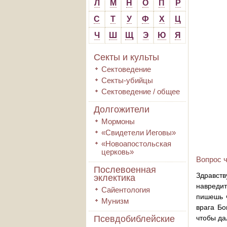
Л
М
Н
О
П
Р
С
Т
У
Ф
Х
Ц
Ч
Ш
Щ
Э
Ю
Я
Секты и культы
Сектоведение
Секты-убийцы
Сектоведение / общее
Долгожители
Мормоны
«Свидетели Иеговы»
«Новоапостольская
церковь»
Вопрос ч
Послевоенная
Здравств
эклектика
навредит
Сайентология
пишешь ч
Мунизм
врага Бо
Псевдобиблейские
чтобы да