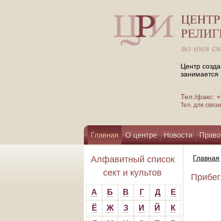
Центр созда
занимается 
Тел./факс:
Тел. для свя
Главная
О центре
Новости
Право
Помощь центру
Главная
Алфавитный список
сект и культов
Прибегл
А
Б
В
Г
Д
Е
Ё
Ж
З
И
Й
К