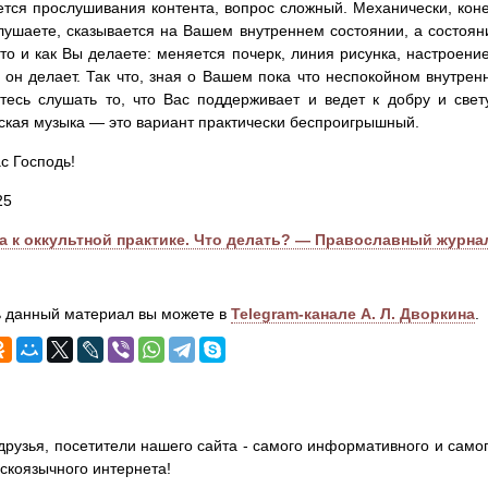
ется прослушивания контента, вопрос сложный. Механически, коне
лушаете, сказывается на Вашем внутреннем состоянии, а состоя
что и как Вы делаете: меняется почерк, линия рисунка, настроен
о он делает. Так что, зная о Вашем пока что неспокойном внутре
тесь слушать то, что Вас поддерживает и ведет к добру и свет
ская музыка — это вариант практически беспроигрышный.
с Господь!
25
а к оккультной практике. Что делать? — Православный журн
 данный материал вы можете в
Telegram-канале А. Л. Дворкина
.
друзья, посетители нашего сайта - самого информативного и самог
сскоязычного интернета!