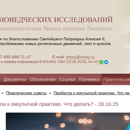
н по благословению Святейшего Патриарха Алексия II,
проблемами новых религиозных движений, сект и культов
 +7-495-646-71-47
E-mail:
iriney@iriney.ru
зи и приёма информации
8-916-005-7397 (10:00-20:00, пн-пт)
Документы
Объявления
Ссылки
Полемика
Практически
»
Практические советы
»
Прибегла к оккультной практике. Что д
а к оккультной практике. Что делать? - 28.10.25