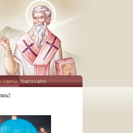
е советы
Карта сайта
елать?