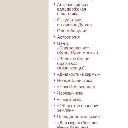
Антропософия /
вальдорфская
педагогика
Оккультные
воззрения Дугина
Ольга Асауляк
Астрология
Центр
«Благодарение»
(Культ Рами Блекта)
«Великое белое
братство»
(Айванховцы)
«Диагностика кармы»
Неокаббалистика
«Новый Акрополь»
Неоязычники
«Нью эйдж»
«Общество спасения
землян»
Псевдоцелительские
«Дар мира» (бывшая
Рейки Кадуцей)