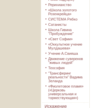
Рерихианство
«Школа золотого
Розенкрейца»
СИСТЕМА Рябко
Сатанисты
Школа Гивина
"Пробуждение"
«Свет Софии»
«Оккультное учение
Мулдашева»
Учение А.Свияша
Движение суверенов
"живых людей"
Теософия
"Трансферинг
реальности" Вадима
Зеланда
«Фиолетовое пламя»
(«Церковь
универсальная и
торжествующая»)
Искажение