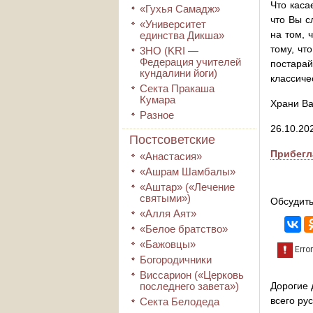
Что каса
«Гухья Самадж»
что Вы с
«Университет
на том, 
единства Дикша»
тому, чт
3HO (KRI ―
Федерация учителей
постарай
кундалини йоги)
классиче
Секта Пракаша
Кумара
Храни Ва
Разное
26.10.20
Постсоветские
Прибегл
«Анастасия»
«Ашрам Шамбалы»
«Аштар» («Лечение
святыми»)
Обсудить
«Алля Аят»
«Белое братство»
«Бажовцы»
Богородичники
Виссарион («Церковь
последнего завета»)
Дорогие 
всего ру
Секта Белодеда