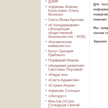
ДЭИР
Для того
«Церковь Иоанна
информа
Богослова» Олега
Моленко
пожертво
поможет 
Секта Якова Кротова
«К богодержавию»
Мы нужд
(«Концепция
общественной
сектам с
безопасности» – КОБ)
Заранее 
«Космические
коммунисты»
Культ Григория
Грабового
Порфирий Иванов
«Академия развития»
Светланы Пеуновой
«Радастея»
«Секта Адамитов»
«Страна Анура»
«Церковь Солнца»
«Эксодус»
Маслов («Союз
Сотворцов Святой