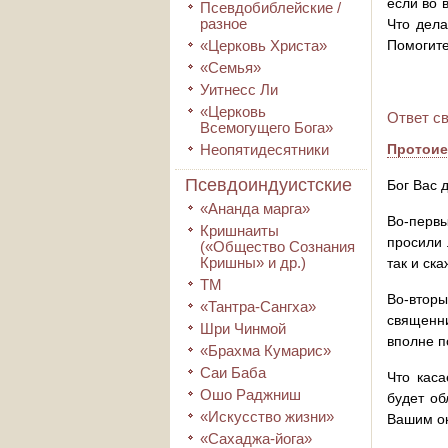
если во 
Псевдобиблейские /
разное
Что дела
«Церковь Христа»
Помогите
«Семья»
Уитнесс Ли
«Церковь
Ответ с
Всемогущего Бога»
Неопятидесятники
Протои
Псевдоиндуистские
Бог Вас 
«Ананда марга»
Во-первы
Кришнаиты
просили 
(«Общество Сознания
Кришны» и др.)
так и ск
ТМ
Во-втор
«Тантра-Сангха»
священни
Шри Чинмой
вполне п
«Брахма Кумарис»
Саи Баба
Что каса
Ошо Раджниш
будет об
«Искусство жизни»
Вашим ок
«Сахаджа-йога»